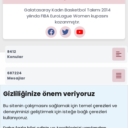
Galatasaray Kadın Basketbol Takımı 2014
yılında FIBA EuroLague Women kupasını
kazanmıştır.
8412
Konular
687224
Mesajlar
Gizliliğinize önem veriyoruz
7388
Kullanıcılar
Bu sitenin çalışmasını sağlamak için temel
çerezleri
ve
deneyiminizi geliştirmek için isteğe bağlı çerezleri
borabekirogluu
kullanıyoruz.
Son üye
Daha fazla bilgi edinin ve tercihlerinizi yapılandırın