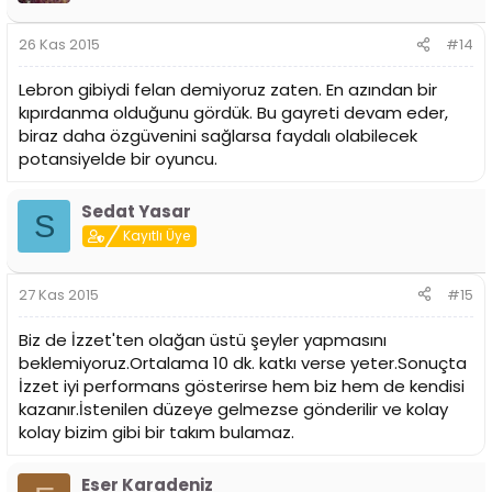
26 Kas 2015
#14
Lebron gibiydi felan demiyoruz zaten. En azından bir
kıpırdanma olduğunu gördük. Bu gayreti devam eder,
biraz daha özgüvenini sağlarsa faydalı olabilecek
potansiyelde bir oyuncu.
Sedat Yasar
S
Kayıtlı Üye
27 Kas 2015
#15
Biz de İzzet'ten olağan üstü şeyler yapmasını
beklemiyoruz.Ortalama 10 dk. katkı verse yeter.Sonuçta
İzzet iyi performans gösterirse hem biz hem de kendisi
kazanır.İstenilen düzeye gelmezse gönderilir ve kolay
kolay bizim gibi bir takım bulamaz.
Eser Karadeniz