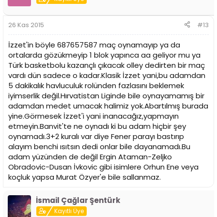
26 Kas 2015
#13
İzzet'in böyle 687657587 maç oynamayıp ya da
ortalarda gözükmeyip 1 blok yapınca aa geliyor mu ya
Türk basketbolu kazançlı çıkacak olley dedirten bir maç
vardı dün sadece o kadar.Klasik İzzet yani,bu adamdan
5 dakikalık havluculuk rolünden fazlasını beklemek
iyimserlik değil.Hırvatistan Liginde bile oynayamamış bir
adamdan medet umacak halimiz yok.Abartılmış burada
yine.Görmesek İzzet'i yani inanacağız,yapmayın
etmeyin.Banvit'te ne oynadı ki bu adam hiçbir şey
oynamadı.3+2 kuralı var diye Fener parayı bastırıp
alayım benchi ısıtsın dedi onlar bile dayanamadı.Bu
adam yüzünden de değil Ergin Ataman-Zeljko
Obradovic-Dusan İvkovic gibi isimlere Orhun Ene veya
koçluk yapsa Murat Özyer'e bile sallanmaz.
İsmail Çağlar Şentürk
Kayıtlı Üye