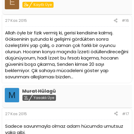
E
Kayıtlı Üye
27 Kas 2015
#16
Allah öyle bir fizik vermiş ki, gerisi kendisine kalmış.
Gökseninin şutunda ki gelişimi gördükten sonra
özeleştirini yap çalış, o zaman çok farklı bir oyuncu
olursun. Hocanın konya maçında İzzeti ödüllendireceğini
düşünüyorum, hadi İzzet bu fırsatı kaçırma, hocanın
güvenini boşa çıkarma, Senden kimse 20 sayı
beklemiyor. Çık sahaya mücadeleni göster yap
savunmanı alkışlaması bizden...
Murat Hülagü
M
Yasaklı Üye
27 Kas 2015
#17
Sadece savunmayla olmaz adam hücumda umutsuz
vaka gibi.