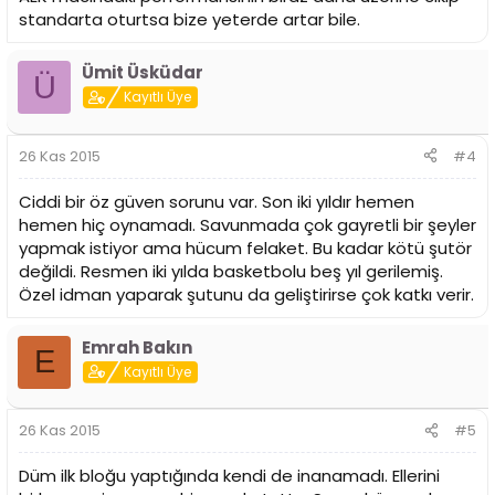
standarta oturtsa bize yeterde artar bile.
Ümit Üsküdar
Ü
Kayıtlı Üye
26 Kas 2015
#4
Ciddi bir öz güven sorunu var. Son iki yıldır hemen
hemen hiç oynamadı. Savunmada çok gayretli bir şeyler
yapmak istiyor ama hücum felaket. Bu kadar kötü şutör
değildi. Resmen iki yılda basketbolu beş yıl gerilemiş.
Özel idman yaparak şutunu da geliştirirse çok katkı verir.
Emrah Bakın
E
Kayıtlı Üye
26 Kas 2015
#5
Düm ilk bloğu yaptığında kendi de inanamadı. Ellerini