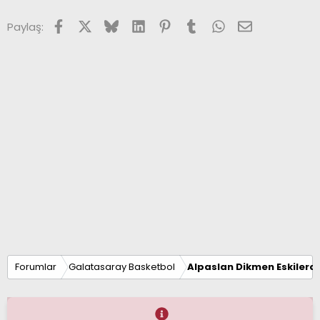
Facebook
X (Twitter)
Bluesky
LinkedIn
Pinterest
Tumblr
WhatsApp
E-posta
Paylaş:
Forumlar
Galatasaray Basketbol
Alpaslan Dikmen Eskilerd