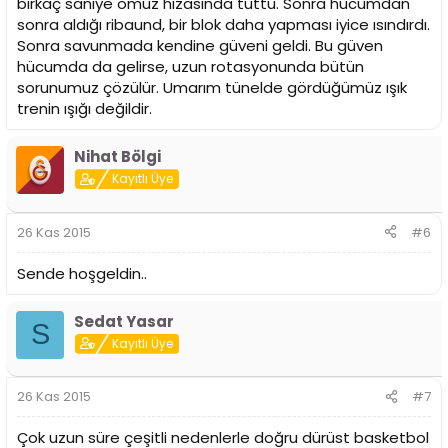
birkaç saniye omuz hizasında tuttu. Sonra hücumdan
sonra aldığı ribaund, bir blok daha yapması iyice ısındırdı.
Sonra savunmada kendine güveni geldi. Bu güven
hücumda da gelirse, uzun rotasyonunda bütün
sorunumuz çözülür. Umarım tünelde gördüğümüz ışık
trenin ışığı değildir.
Nihat Bölgi
Kayıtlı Üye
26 Kas 2015
#6
Sende hoşgeldin..
Sedat Yasar
S
Kayıtlı Üye
26 Kas 2015
#7
Çok uzun süre çeşitli nedenlerle doğru dürüst basketbol