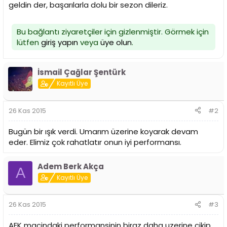
geldin der, başarılarla dolu bir sezon dileriz.
Bu bağlantı ziyaretçiler için gizlenmiştir. Görmek için
lütfen
giriş yapın
veya
üye olun
.
İsmail Çağlar Şentürk
Kayıtlı Üye
26 Kas 2015
#2
Bugün bir ışık verdi. Umarım üzerine koyarak devam
eder. Elimiz çok rahatlatır onun iyi performansı.
Adem Berk Akça
A
Kayıtlı Üye
26 Kas 2015
#3
AEK macindaki performansinin biraz daha uzerine cikip