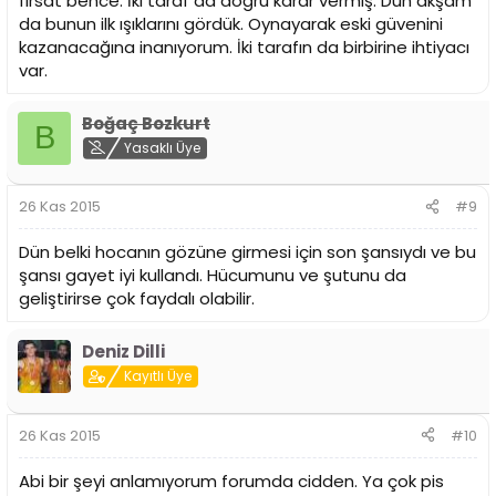
fırsat bence. İki taraf da doğru karar vermiş. Dün akşam
da bunun ilk ışıklarını gördük. Oynayarak eski güvenini
kazanacağına inanıyorum. İki tarafın da birbirine ihtiyacı
var.
Boğaç Bozkurt
B
Yasaklı Üye
26 Kas 2015
#9
Dün belki hocanın gözüne girmesi için son şansıydı ve bu
şansı gayet iyi kullandı. Hücumunu ve şutunu da
geliştirirse çok faydalı olabilir.
Deniz Dilli
Kayıtlı Üye
26 Kas 2015
#10
Abi bir şeyi anlamıyorum forumda cidden. Ya çok pis