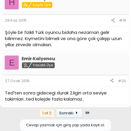
H
Kayıtlı Üye
29 Kas 2015
#19
Şöyle bir fizikli Türk oyuncu bidaha nezaman gelir
bilinmez. Kıymetini bilmeli ve ona göre çok çalışıp uzun
yıllar zirvede olmalısın.
Emir Kalyoncu
E
Yasaklı Üye
27 Ocak 2016
#20
Ted'ten sonra gidecegi durak 2.ligin orta seviye
takimlari...ted kolejde fazla kalamaz..
Son
1 of 2
Sonraki
Cevap yazmak için giriş yap yada kayıt ol.