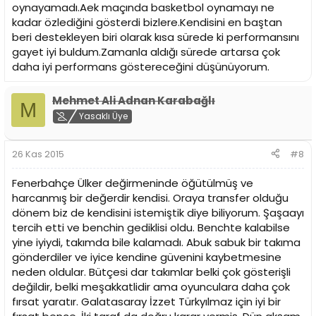
oynayamadı.Aek maçında basketbol oynamayı ne
kadar özlediğini gösterdi bizlere.Kendisini en baştan
beri destekleyen biri olarak kısa sürede ki performansını
gayet iyi buldum.Zamanla aldığı sürede artarsa çok
daha iyi performans göstereceğini düşünüyorum.
Mehmet Ali Adnan Karabağlı
M
Yasaklı Üye
26 Kas 2015
#8
Fenerbahçe Ülker değirmeninde öğütülmüş ve
harcanmış bir değerdir kendisi. Oraya transfer olduğu
dönem biz de kendisini istemiştik diye biliyorum. Şaşaayı
tercih etti ve benchin gediklisi oldu. Benchte kalabilse
yine iyiydi, takımda bile kalamadı. Abuk sabuk bir takıma
gönderdiler ve iyice kendine güvenini kaybetmesine
neden oldular. Bütçesi dar takımlar belki çok gösterişli
değildir, belki meşakkatlidir ama oyunculara daha çok
fırsat yaratır. Galatasaray İzzet Türkyılmaz için iyi bir