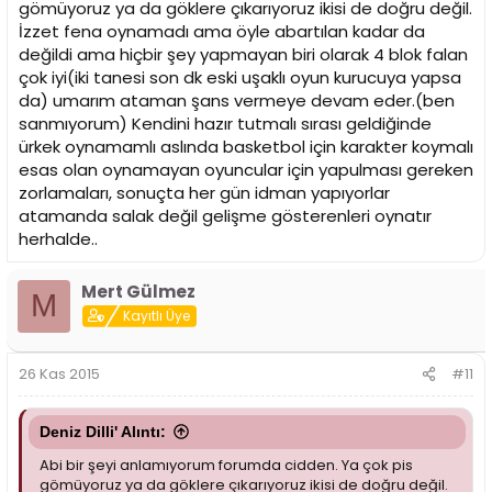
gömüyoruz ya da göklere çıkarıyoruz ikisi de doğru değil.
İzzet fena oynamadı ama öyle abartılan kadar da
değildi ama hiçbir şey yapmayan biri olarak 4 blok falan
çok iyi(iki tanesi son dk eski uşaklı oyun kurucuya yapsa
da) umarım ataman şans vermeye devam eder.(ben
sanmıyorum) Kendini hazır tutmalı sırası geldiğinde
ürkek oynamamlı aslında basketbol için karakter koymalı
esas olan oynamayan oyuncular için yapulması gereken
zorlamaları, sonuçta her gün idman yapıyorlar
atamanda salak değil gelişme gösterenleri oynatır
herhalde..
Mert Gülmez
M
Kayıtlı Üye
26 Kas 2015
#11
Deniz Dilli' Alıntı:
Abi bir şeyi anlamıyorum forumda cidden. Ya çok pis
gömüyoruz ya da göklere çıkarıyoruz ikisi de doğru değil.