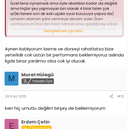
İzzet fena oynamadı ama öyle abartılan kadar da değildi
ama hiçbir şey yapmayan biri olarak 4 blok falan çok
iyi(iki tanesi son dk eski uşaklı oyun kurucuya yapsa da)
umarım ataman şans vermeye devam eder.(ben
sanmıyorum) Kendini hazır tutmalı sırası geldiğinde ürkek
oynamamlı aslında basketbol için karakter koymalı esas
Genişletmek için tıkla ...
olan oynamayan oyuncular için yapulması gereken
zorlamaları, sonuçta her gün idman yapıyorlar atamanda
salak değil gelişme gösterenleri oynatır herhalde..
Aynen katılıyorum lasme ve dorseyi rahatlatsa bize
yeterlidir cok üstün bir performans beklemiyoruz aslında
ligde biraz yardımcı olsa cok iyi olucak.
Murat Hülagü
M
Yasaklı Üye
26 Kas 2015
#12
ben hiç umutlu değilim birşey de beklemiyorum
Erdem Çetin
E
Kayıtlı Üye