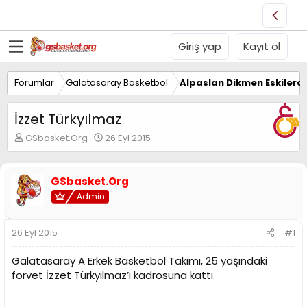
Giriş yap
Kayıt ol
Forumlar
Galatasaray Basketbol
Alpaslan Dikmen Eskilerd
İzzet Türkyılmaz
K
B
GSbasket.Org
26 Eyl 2015
o
a
n
ş
u
l
GSbasket.Org
y
a
Admin
u
n
B
g
a
ı
26 Eyl 2015
#1
ş
ç
l
t
Galatasaray A Erkek Basketbol Takımı, 25 yaşındaki
a
a
t
r
forvet İzzet Türkyılmaz’ı kadrosuna kattı.
a
i
n
h