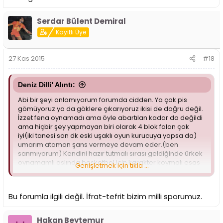
Serdar Bülent Demiral
Kayıtlı Üye
27 Kas 2015
#18
Deniz Dilli' Alıntı:
Abi bir şeyi anlamıyorum forumda cidden. Ya çok pis
gömüyoruz ya da göklere çıkarıyoruz ikisi de doğru değil.
İzzet fena oynamadı ama öyle abartılan kadar da değildi
ama hiçbir şey yapmayan biri olarak 4 blok falan çok
iyi(iki tanesi son dk eski uşaklı oyun kurucuya yapsa da)
umarım ataman şans vermeye devam eder.(ben
sanmıyorum) Kendini hazır tutmalı sırası geldiğinde ürkek
oynamamlı aslında basketbol için karakter koymalı esas
Genişletmek için tıkla ...
olan oynamayan oyuncular için yapulması gereken
zorlamaları, sonuçta her gün idman yapıyorlar atamanda
salak değil gelişme gösterenleri oynatır herhalde..
Bu forumla ilgili değil. İfrat-tefrit bizim milli sporumuz.
Hakan Beytemur