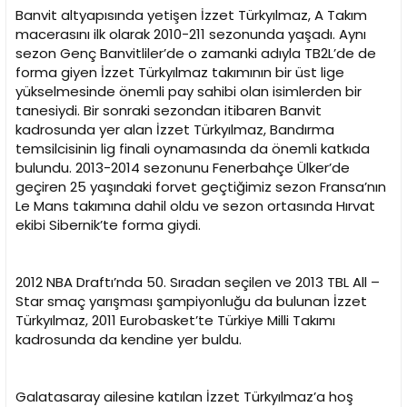
i
Banvit altyapısında yetişen İzzet Türkyılmaz, A Takım
macerasını ilk olarak 2010-211 sezonunda yaşadı. Aynı
sezon Genç Banvitliler’de o zamanki adıyla TB2L’de de
forma giyen İzzet Türkyılmaz takımının bir üst lige
yükselmesinde önemli pay sahibi olan isimlerden bir
tanesiydi. Bir sonraki sezondan itibaren Banvit
kadrosunda yer alan İzzet Türkyılmaz, Bandırma
temsilcisinin lig finali oynamasında da önemli katkıda
bulundu. 2013-2014 sezonunu Fenerbahçe Ülker’de
geçiren 25 yaşındaki forvet geçtiğimiz sezon Fransa’nın
Le Mans takımına dahil oldu ve sezon ortasında Hırvat
ekibi Sibernik’te forma giydi.
2012 NBA Draftı’nda 50. Sıradan seçilen ve 2013 TBL All –
Star smaç yarışması şampiyonluğu da bulunan İzzet
Türkyılmaz, 2011 Eurobasket’te Türkiye Milli Takımı
kadrosunda da kendine yer buldu.
Galatasaray ailesine katılan İzzet Türkyılmaz’a hoş