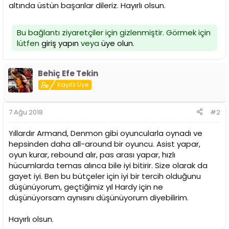
i
altında üstün başarılar dileriz. Hayırlı olsun.
Bu bağlantı ziyaretçiler için gizlenmiştir. Görmek için
lütfen
giriş yapın
veya
üye olun
.
Behiç Efe Tekin
Kayıtlı Üye
7 Ağu 2018
#2
Yıllardır Armand, Denmon gibi oyuncularla oynadı ve
hepsinden daha all-around bir oyuncu. Asist yapar,
oyun kurar, rebound alır, pas arası yapar, hızlı
hücumlarda temas alınca bile iyi bitirir. Size olarak da
gayet iyi. Ben bu bütçeler için iyi bir tercih olduğunu
düşünüyorum, geçtiğimiz yıl Hardy için ne
düşünüyorsam aynısını düşünüyorum diyebilirim.
Hayırlı olsun.