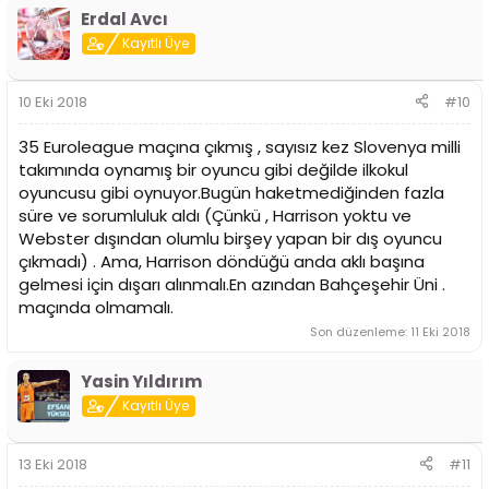
Erdal Avcı
Kayıtlı Üye
10 Eki 2018
#10
35 Euroleague maçına çıkmış , sayısız kez Slovenya milli
takımında oynamış bir oyuncu gibi değilde ilkokul
oyuncusu gibi oynuyor.Bugün haketmediğinden fazla
süre ve sorumluluk aldı (Çünkü , Harrison yoktu ve
Webster dışından olumlu birşey yapan bir dış oyuncu
çıkmadı) . Ama, Harrison döndüğü anda aklı başına
gelmesi için dışarı alınmalı.En azından Bahçeşehir Üni .
maçında olmamalı.
Son düzenleme:
11 Eki 2018
Yasin Yıldırım
Kayıtlı Üye
13 Eki 2018
#11