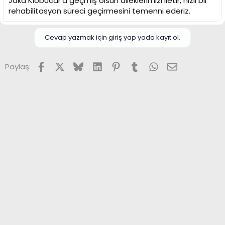
Jaka Klobucar’a geçmiş olsun dileklerimizi iletir, hızlı bir
rehabilitasyon süreci geçirmesini temenni ederiz.
Cevap yazmak için giriş yap yada kayıt ol.
Facebook
X (Twitter)
Bluesky
LinkedIn
Pinterest
Tumblr
WhatsApp
E-posta
Paylaş: