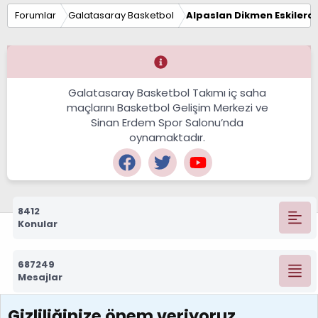
Forumlar
Galatasaray Basketbol
Alpaslan Dikmen Eskilerd
Galatasaray Basketbol Takımı iç saha
maçlarını Basketbol Gelişim Merkezi ve
Sinan Erdem Spor Salonu’nda
oynamaktadır.
8412
Konular
687249
Mesajlar
Gizliliğinize önem veriyoruz
7388