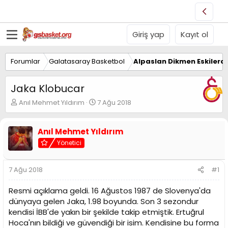
Giriş yap
Kayıt ol
Forumlar
Galatasaray Basketbol
Alpaslan Dikmen Eskilerd
Jaka Klobucar
K
B
Anıl Mehmet Yıldırım
7 Ağu 2018
o
a
n
ş
u
l
Anıl Mehmet Yıldırım
y
a
Yönetici
u
n
B
g
a
ı
7 Ağu 2018
#1
ş
ç
l
t
Resmi açıklama geldi. 16 Ağustos 1987 de Slovenya'da
a
a
dünyaya gelen Jaka, 1.98 boyunda. Son 3 sezondur
t
r
kendisi İBB'de yakın bir şekilde takip etmiştik. Ertuğrul
a
i
n
h
Hoca'nın bildiği ve güvendiği bir isim. Kendisine bu forma