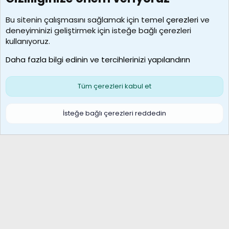
Kullanıcılar
Bu sitenin çalışmasını sağlamak için temel
çerezleri
ve
deneyiminizi geliştirmek için isteğe bağlı çerezleri
borabekirogluu
kullanıyoruz.
Son üye
Daha fazla bilgi edinin ve tercihlerinizi yapılandırın
Bize ulaşın
Şartlar ve kurallar
Gizlilik politikası
Çerezler
Yardım
Ana sayfa
R
Tüm çerezleri kabul et
S
S
Galatasaray Basketbol | GS Basket Taraftar Platformu
İsteğe bağlı çerezleri reddedin
®
Community platform by XenForo
© 2010-2026 XenForo Ltd.
XenForo Türkçe 🇹🇷 Destek Forumu –
XenWp.Com