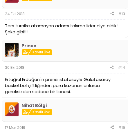
24 Eki 2018
#13
Ters turnike atamayan adamı takıma lider diye aldık!
Şaka gibi!!!
Prince
Kayıtlı Üye
30 Eki 2018
#14
Ertuğrul Erdoğan'ın prensi statüsüyle Galatasaray
basketbol çiftliğinden para kazanan onlarca
gereksizden sadece bir tanesi.
Nihat Bölgi
Kayıtlı Üye
17 Mar 2019
#15