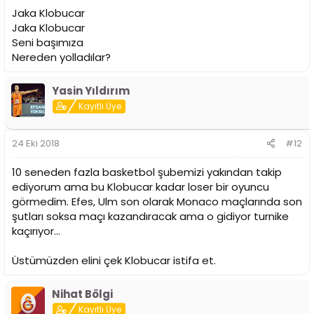
Jaka Klobucar
Jaka Klobucar
Seni başımıza
Nereden yolladılar?
Yasin Yıldırım
Kayıtlı Üye
24 Eki 2018
#12
10 seneden fazla basketbol şubemizi yakından takip
ediyorum ama bu Klobucar kadar loser bir oyuncu
görmedim. Efes, Ulm son olarak Monaco maçlarında son
şutları soksa maçı kazandıracak ama o gidiyor turnike
kaçırıyor...
Üstümüzden elini çek Klobucar istifa et.
Nihat Bölgi
Kayıtlı Üye