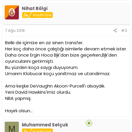
Nihat Bölgi
Kayıtlı Üye
7 Ağu 2018
#3
Belki de içimize en az sinen transfer.
Her koç daha önce çalıştığı isimlerle devam etmek ister.
Daha önce Ergin Hoca Bjk'dan bize geçerken,Bjk'den
oyuncularını getirmişti.
Bu yüzden koça saygı duyuyorum.
Umarım Klobucar koçu yanıltmaz ve utandirmaz.
Ama keşke DeVaughn Akoon-Purcell'ı alsaydık.
Yeni David Hawkins'imiz olurdu.
NBA yapmış.
Hayırlı olsun...
Muhammed Selçuk
M
Kayıtlı Üye