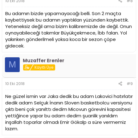
10 Eki 2018
#8
Bu adamın bizde yapamayacağı belli. Son 2 maçta
kaybettiysek bu adamın yaptıkları yüzünden kaybettik.
Yeteneksiz değil ama bizim kalibremizde de değil. Onun
oynayabileceği takımlar Büyükçekmece, İbb falan. Yol
yakınken gönderilmeli yoksa koca bir sezon çöpe
gidecek.
Muzaffer Erenler
M
Kayıtlı Üye
10 Eki 2018
#9
Ne güzel ismin var Jaka dedik bu adam Lakovici hatırlatır
dedik adam Selçuk İnanın Sloven basketbolcu versiyonu
çıktı beni çok yanılttı dedim Micovun görevini kapasitesi
yettiğince yapar bu adam dedim şuanlik yanıldım
inşallah toparlar olmadı Emir Gökalp a süre vermemiz
lazım.