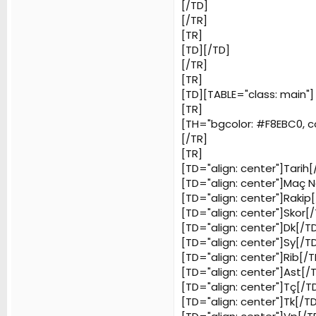
[/TD]
[/TR]
[TR]
[TD][/TD]
[/TR]
[TR]
[TD][TABLE="class: main"]
[TR]
[TH="bgcolor: #F8EBC0, col
[/TR]
[TR]
[TD="align: center"]Tarih[
[TD="align: center"]Maç 
[TD="align: center"]Rakip
[TD="align: center"]Skor[
[TD="align: center"]Dk[/T
[TD="align: center"]Sy[/T
[TD="align: center"]Rib[/T
[TD="align: center"]Ast[/
[TD="align: center"]Tç[/T
[TD="align: center"]Tk[/T