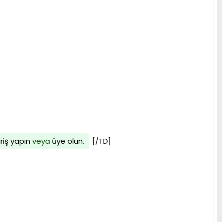
iriş yapın
veya
üye olun
.
[/TD]