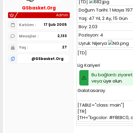
[TD]
n
h
GSbasket.Org
i
Doğum Tarihi: 1 Mayıs 197
Admin
Yaş: 47 Yıl, 2 Ay, 15 Gün
17 Şub 2005
Katılım
Boy: 2.03
Pozisyon: 4
2,133
Mesajlar
Uyruk: Nijerya
27
Yaş
[TD]
@
GSbasket.Org
Lig Kariyeri
Bu bağlantı ziyaretç
veya
üye olun
.
Galatasaray
[TABLE="class: main"]
[TR]
[TH="bgcolor: #F8EBC0, col