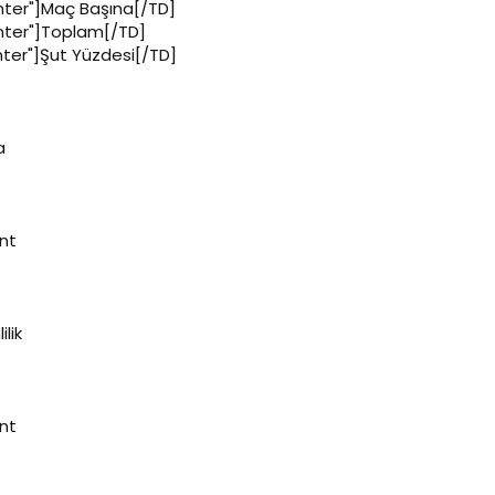
enter"]Maç Başına[/TD]
enter"]Toplam[/TD]
nter"]Şut Yüzdesi[/TD]
a
nt
ilik
nt