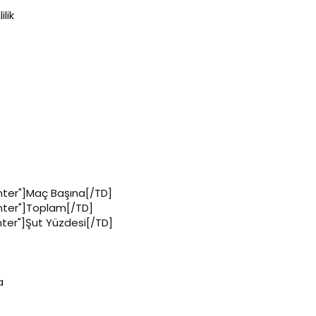
ilik
enter"]Maç Başına[/TD]
enter"]Toplam[/TD]
nter"]Şut Yüzdesi[/TD]
a