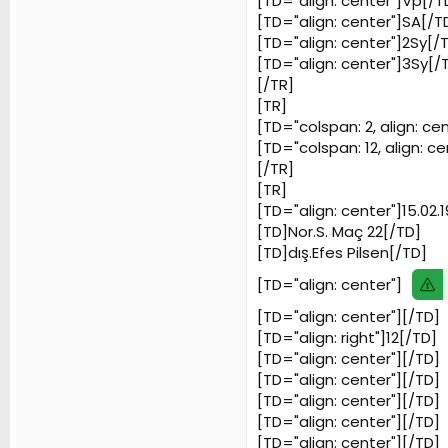
[TD="align: center"]Vp[/T
[TD="align: center"]SA[/T
[TD="align: center"]2Sy[/
[TD="align: center"]3Sy[/
[/TR]
[TR]
[TD="colspan: 2, align: c
[TD="colspan: 12, align: c
[/TR]
[TR]
[TD="align: center"]15.02.
[TD]Nor.S. Maç 22[/TD]
[TD]dış.Efes Pilsen[/TD]
[TD="align: center"]
[TD="align: center"][/TD]
[TD="align: right"]12[/TD]
[TD="align: center"][/TD]
[TD="align: center"][/TD]
[TD="align: center"][/TD]
[TD="align: center"][/TD]
[TD="align: center"][/TD]