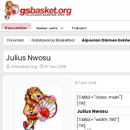
Forumlar
Neler yeni
Takvim
Forumlar
Galatasaray Basketbol
Alpaslan Dikmen Eskil
Julius Nwosu
K
B
GSbasket.Org
16 Tem 2018
o
a
n
ş
u
l
16 Tem 2018
y
a
u
n
[TABLE="class: main"]
B
g
a
ı
[TR]
ş
ç
Julius Nwosu
l
t
a
a
[TABLE="width: 190"]
t
r
[TR]
a
i