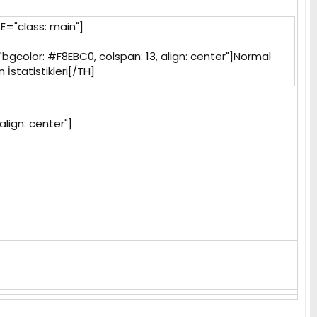
E="class: main"]
bgcolor: #F8EBC0, colspan: 13, align: center"]Normal
 İstatistikleri[/TH]
align: center"]