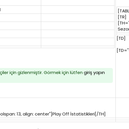
1
[TABL
[TR]
[TH="
Sezon
[TD]
[TD="
iler için gizlenmiştir. Görmek için lütfen
giriş yapın
span: 13, align: center"]Play Off İstatistikleri[/TH]