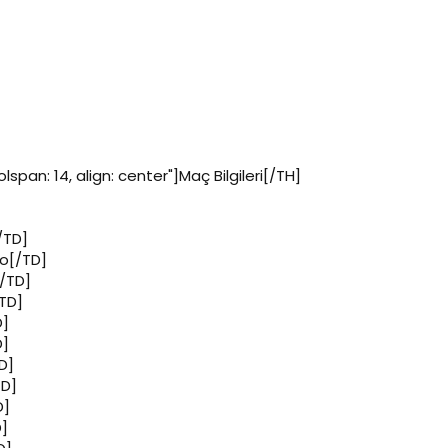
span: 14, align: center"]Maç Bilgileri[/TH]
/TD]
No[/TD]
[/TD]
/TD]
D]
D]
D]
TD]
D]
D]