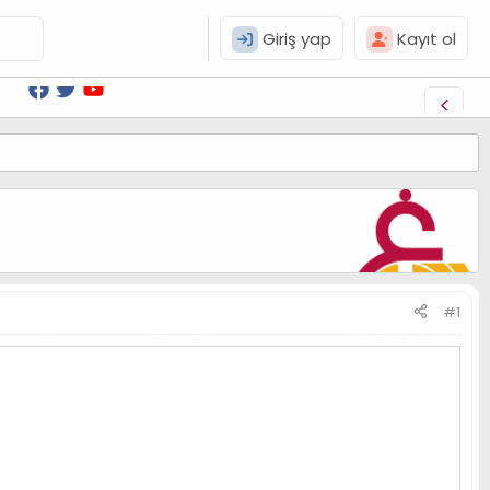
Giriş yap
Kayıt ol
#1