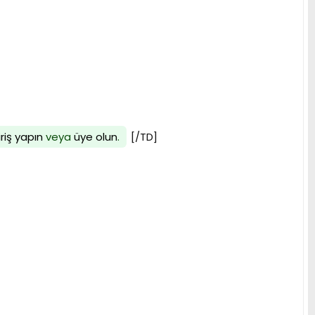
iriş yapın
veya
üye olun
.
[/TD]