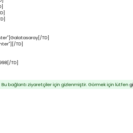
D]
D]
TD]
TD]
enter"]Galatasaray[/TD]
enter"][/TD]
1998[/TD]
Bu bağlantı ziyaretçiler için gizlenmiştir. Görmek için lütfen
g