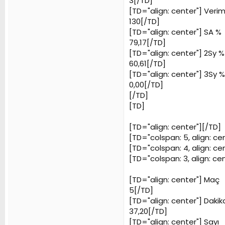
3[/TD]
[TD="align: center"]
Veriml
130[/TD]
[TD="align: center"]
SA %
79,17[/TD]
[TD="align: center"]
2Sy %
60,61[/TD]
[TD="align: center"]
3Sy %
0,00[/TD]
[/TD]
[TD]
[TD="align: center"][/TD]
[TD="colspan: 5, align: c
[TD="colspan: 4, align: c
[TD="colspan: 3, align: ce
[TD="align: center"]
Maç
5[/TD]
[TD="align: center"]
Dakik
37,20[/TD]
[TD="align: center"]
Sayı