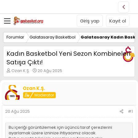
Giriş yap
Kayıt ol
Forumlar
Galatasaray Basketbol
Galatasaray Kadın Baske
Kadın Basketbol Yeni Sezon Kombineleri
Satışa Çıktı!
K
B
Ozan K.Ş.
20 Ağu 2025
o
a
n
ş
u
l
Ozan K.Ş.
y
a
Moderator
u
n
B
g
a
ı
20 Ağu 2025
#1
ş
ç
l
t
a
a
Bu içeriği görüntülemek için üçüncü taraf çerezlerini
t
r
ayarlamak üzere izninize ihtiyacımız olacak.
a
i