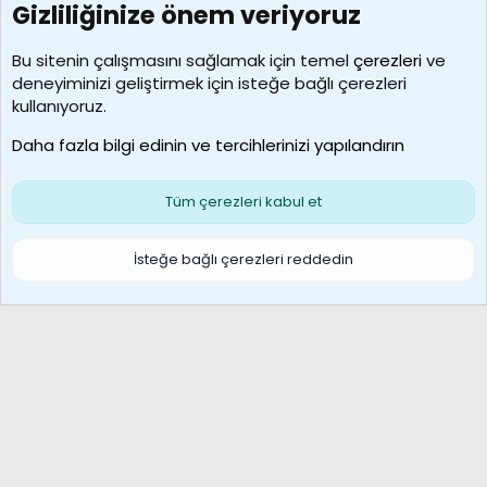
Gizliliğinize önem veriyoruz
7392
Kullanıcılar
Bu sitenin çalışmasını sağlamak için temel
çerezleri
ve
deneyiminizi geliştirmek için isteğe bağlı çerezleri
MosesBrownHayranı
kullanıyoruz.
Son üye
Daha fazla bilgi edinin ve tercihlerinizi yapılandırın
Bize ulaşın
Şartlar ve kurallar
Gizlilik politikası
Çerezler
Yardım
Ana sayfa
R
Tüm çerezleri kabul et
S
S
Galatasaray Basketbol | GS Basket Taraftar Platformu
İsteğe bağlı çerezleri reddedin
®
Community platform by XenForo
© 2010-2026 XenForo Ltd.
XenForo Türkçe 🇹🇷 Destek Forumu –
XenWp.Com