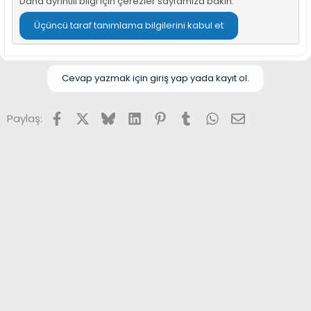
Daha ayrıntılı bilgi için
çerezler sayfamıza
bakın.
n
h
i
Üçüncü taraf tanımlama bilgilerini kabul et
Cevap yazmak için giriş yap yada kayıt ol.
Facebook
X (Twitter)
Bluesky
LinkedIn
Pinterest
Tumblr
WhatsApp
E-posta
Paylaş: