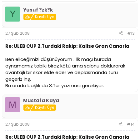
Yusuf ?zk?k
Y
Kayıtlı Üye
27 Şub 2008
#13
Re: ULEB CUP 2.Turdaki Rakip: Kalise Gran Canaria
Ben eliceğimizi düşünüyorum . İlk maçı burada
oynamamız tabiki biraz kötü ama salonu doldurarak
avantajlı bir skor elde eder ve deplasmanda turu
geçeriz inş.
Bu arada başlık da 3.Tur yazması gerekiyor.
Mustafa Kaya
M
Kayıtlı Üye
27 Şub 2008
#14
Re: ULEB CUP 2.Turdaki Rakip: Kalise Gran Canaria