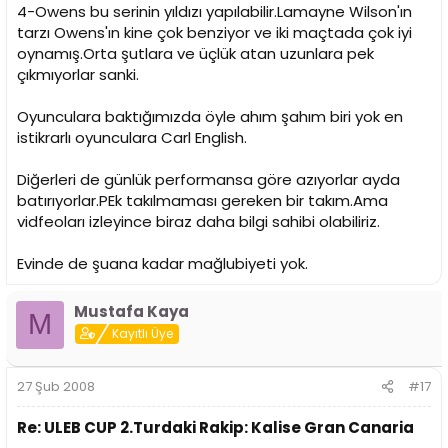
4-Owens bu serinin yıldızı yapılabilir.Lamayne Wilson'ın
tarzı Owens'ın kine çok benziyor ve iki maçtada çok iyi
oynamış.Orta şutlara ve üçlük atan uzunlara pek
çıkmıyorlar sanki.
Oyunculara baktığımızda öyle ahım şahım biri yok en
istikrarlı oyunculara Carl English.
Diğerleri de günlük performansa göre azıyorlar ayda
batırıyorlar.PEk takılmaması gereken bir takım.Ama
vidfeoları izleyince biraz daha bilgi sahibi olabiliriz.
Evinde de şuana kadar mağlubiyeti yok.
Mustafa Kaya
M
Kayıtlı Üye
27 Şub 2008
#17
Re: ULEB CUP 2.Turdaki Rakip: Kalise Gran Canaria