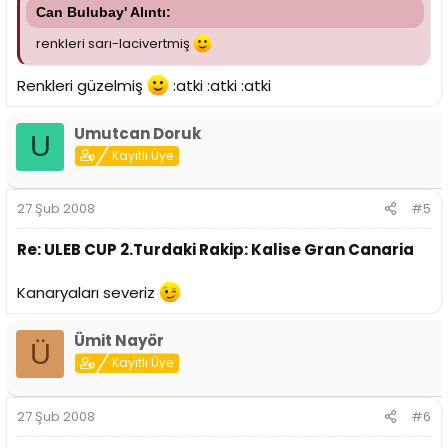
Can Bulubay' Alıntı:
renkleri sarı-lacivertmiş
Renkleri güzelmiş
:atki :atki :atki
Umutcan Doruk
U
Kayıtlı Üye
27 Şub 2008
#5
Re: ULEB CUP 2.Turdaki Rakip: Kalise Gran Canaria
Kanaryaları severiz
Ümit Nayör
Ü
Kayıtlı Üye
27 Şub 2008
#6