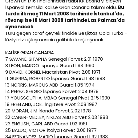
Crown'un 1/16 finallerindeki rakibi KK Bosna'yı eleyen
n
h
İspanyol temsilci Kalise Gran Canaria takımı oldu.
Bu
i
turda ilk maç 11 Mart 2008 tarihinde İstanbul'da,
rövanşı ise 18 Mart 2008 tarihinde Las Palmas'da
oynanacak.
Turu geçen taraf çeyrek finalde Beşiktaş Cola Turka -
Kızılyıldız eşleşmesinin galibi ile karşılaşacak.
KALİSE GRAN CANARIA
7 SAVANE, SITAPHA Senegal Forvet 2.01 1978
8 LEON, MARCO İspanya Guard 1.93 1990
9 DAVID, KORNEL Macaristan Pivot 2.08 1971
11 GUERRA, ROBERTO İspanya Guard 1.98 1983
13 NORRIS, MARCUS ABD Guard 1.85 1974
14 PEREZ, SERGIO İspanya Forvet 2.04 1979
17 YOUSSOUPHA, MBAO Senegal Pivot 2.15 1990
19 FREELAND, JOEL İngiltere Pivot 2.08 1987
20 MORAN, JIM İrlanda Forvet 2.02 1978
22 CANER-MEDLEY, NIKLAS ABD Forvet 2.03 1983
23 ENGLISH, CARL ABD Guard 1.92 1981
25 BALDO, VICTOR İtalya Forvet 2.00 1977
34 FERNANDEZ, MARIO İspanya Guard 1.92 1983