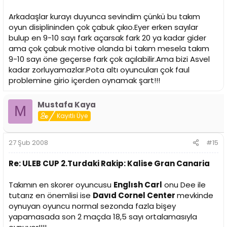
Arkadaşlar kurayı duyunca sevindim çünkü bu takım
oyun disiplininden çok çabuk çıkıo.Eyer erken sayılar
bulup en 9-10 sayı fark açarsak fark 20 ya kadar gider
ama çok çabuk motive olanda bi takım mesela takım
9-10 sayı öne geçerse fark çok açılabilir.Ama bizi Asvel
kadar zorluyamazlar.Pota altı oyuncuları çok faul
problemine girio içerden oynamak şart!!!
Mustafa Kaya
M
Kayıtlı Üye
27 Şub 2008
#15
Re: ULEB CUP 2.Turdaki Rakip: Kalise Gran Canaria
Takımın en skorer oyuncusu
Englısh Carl
onu Dee ile
tutarız en önemlisi ise
Davıd Cornel Center
mevkinde
oynuyan oyuncu normal sezonda fazla bişey
yapamasada son 2 maçda 18,5 sayı ortalamasıyla