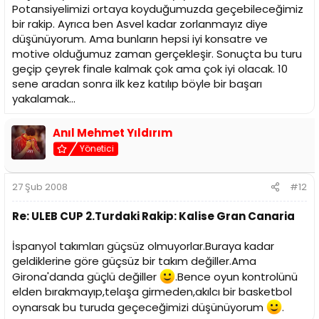
Potansiyelimizi ortaya koyduğumuzda geçebileceğimiz
bir rakip. Ayrıca ben Asvel kadar zorlanmayız diye
düşünüyorum. Ama bunların hepsi iyi konsatre ve
motive olduğumuz zaman gerçekleşir. Sonuçta bu turu
geçip çeyrek finale kalmak çok ama çok iyi olacak. 10
sene aradan sonra ilk kez katılıp böyle bir başarı
yakalamak...
Anıl Mehmet Yıldırım
Yönetici
27 Şub 2008
#12
Re: ULEB CUP 2.Turdaki Rakip: Kalise Gran Canaria
İspanyol takımları güçsüz olmuyorlar.Buraya kadar
geldiklerine göre güçsüz bir takım değiller.Ama
Girona'danda güçlü değiller
.Bence oyun kontrolünü
elden bırakmayıp,telaşa girmeden,akılcı bir basketbol
oynarsak bu turuda geçeceğimizi düşünüyorum
.