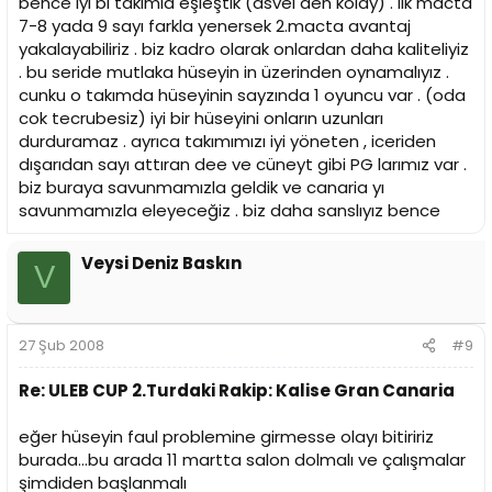
bence iyi bi takımla eşleştik (asvel den kolay) . ilk macta
7-8 yada 9 sayı farkla yenersek 2.macta avantaj
yakalayabiliriz . biz kadro olarak onlardan daha kaliteliyiz
. bu seride mutlaka hüseyin in üzerinden oynamalıyız .
cunku o takımda hüseyinin sayzında 1 oyuncu var . (oda
cok tecrubesiz) iyi bir hüseyini onların uzunları
durduramaz . ayrıca takımımızı iyi yöneten , iceriden
dışarıdan sayı attıran dee ve cüneyt gibi PG larımız var .
biz buraya savunmamızla geldik ve canaria yı
savunmamızla eleyeceğiz . biz daha sanslıyız bence
Veysi Deniz Baskın
V
27 Şub 2008
#9
Re: ULEB CUP 2.Turdaki Rakip: Kalise Gran Canaria
eğer hüseyin faul problemine girmesse olayı bitiririz
burada...bu arada 11 martta salon dolmalı ve çalışmalar
şimdiden başlanmalı