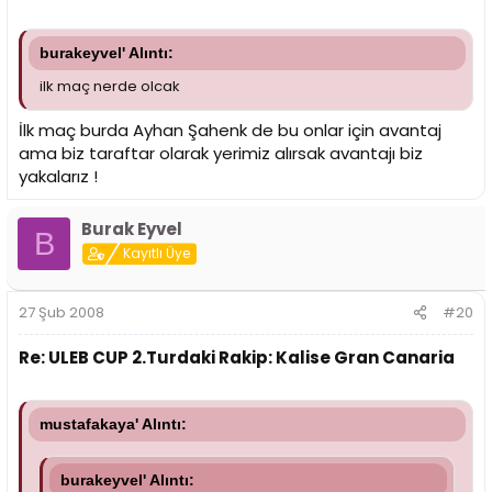
burakeyvel' Alıntı:
ilk maç nerde olcak
İlk maç burda Ayhan Şahenk de bu onlar için avantaj
ama biz taraftar olarak yerimiz alırsak avantajı biz
yakalarız !
Burak Eyvel
B
Kayıtlı Üye
27 Şub 2008
#20
Re: ULEB CUP 2.Turdaki Rakip: Kalise Gran Canaria
mustafakaya' Alıntı:
burakeyvel' Alıntı: