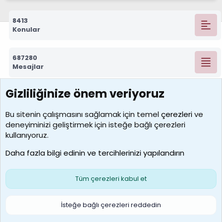
8413
Konular
687280
Mesajlar
Gizliliğinize önem veriyoruz
7389
Kullanıcılar
Bu sitenin çalışmasını sağlamak için temel
çerezleri
ve
deneyiminizi geliştirmek için isteğe bağlı çerezleri
idriskaancelik
kullanıyoruz.
Son üye
Daha fazla bilgi edinin ve tercihlerinizi yapılandırın
Bize ulaşın
Şartlar ve kurallar
Gizlilik politikası
Çerezler
Yardım
Ana sayfa
R
Tüm çerezleri kabul et
S
S
Galatasaray Basketbol | GS Basket Taraftar Platformu
İsteğe bağlı çerezleri reddedin
®
Community platform by XenForo
© 2010-2026 XenForo Ltd.
XenForo Türkçe 🇹🇷 Destek Forumu –
XenWp.Com