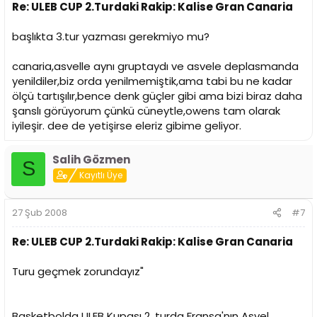
Re: ULEB CUP 2.Turdaki Rakip: Kalise Gran Canaria
başlıkta 3.tur yazması gerekmiyo mu?
canaria,asvelle aynı gruptaydı ve asvele deplasmanda
yenildiler,biz orda yenilmemiştik,ama tabi bu ne kadar
ölçü tartışılır,bence denk güçler gibi ama bizi biraz daha
şanslı görüyorum çünkü cüneytle,owens tam olarak
iyileşir. dee de yetişirse eleriz gibime geliyor.
Salih Gözmen
S
Kayıtlı Üye
27 Şub 2008
#7
Re: ULEB CUP 2.Turdaki Rakip: Kalise Gran Canaria
Turu geçmek zorundayız"
Basketbolda ULEB Kupası 2. turda Fransa'nın Asvel