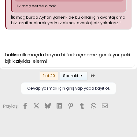
ilk maç nerde olcak
İlk maç burda Ayhan Şahenk de bu onlar için avantaj ama
biz taraftar olarak yerimiz alırsak avantajı biz yakalarız !
haklısın ilk maçda bayaa bi fark açmamız gerekiyor peki
bjk kızılyıldızı elermi
Son
1 of 20
Sonraki
Cevap yazmak için giriş yap yada kayıt ol.
Facebook
X (Twitter)
Bluesky
LinkedIn
Pinterest
Tumblr
WhatsApp
E-posta
Paylaş: