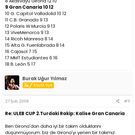
8 Akasvayu Girona 12 10
9 Gran Canaria 10 12
10 G. Capitol Valladolid 10 12
11 C.B. Granada 9 13
12 Polaris W.Murcia 9 13
13 ViveMenorca 9 13
14 Ricoh Manresa 8 14
15 Alta G. Fuenlabrada 8 14
16 Cajasol 7 15
17 MMT Estudiantes 6 16
18 B. León 5 17
Burak Uğur Yılmaz
Kayıtlı Üye
27 Şub 2008
#11
Re: ULEB CUP 2.Turdaki Rakip: Kalise Gran Canaria
Ben Girona'dan daha iyi bir takım olduklarını
düşünmüyorum. biz de Girona'yı yenen bir takımız.