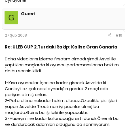
oynuyor!!!!
Guest
G
27 Şub 2008
#16
Re: ULEB CUP 2.Turdaki Rakip: Kalise Gran Canaria
Daha videolarını izleme fırsatım olmadı şimdi Asvel ile
yaptıkları maçlarda ki oyuncu performanslarına baktım
da bu serinin kilidi
1-Kısa oyuncular İçeri ne kadar girecek.Asvelde ki
Conley'i az çok nasıl oynadığın gördük 2 maçtada
perişan etmiş onları.
2-Pota altına nekadar hakim olacaz.Özeelikle pis işleri
yapan Asvelde Troutman iyi puanlar almış bu
maçlarda.Gains bu işi laiki ile yapacaktır.
3-Hüseyin'i ne kadar kullanacağız sırtı dönük.Önemli bu
ve durduracak adamları olduğunu da sanmıyorum.