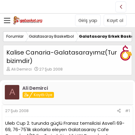
Giriş yap
Kayıt ol
Forumlar
Galatasaray Basketbol
Galatasaray Erkek Basket
Kalise Canaria-Galatasarayımız(Tur
bizimdir)
K
B
Ali Demirci
27 Şub 2008
o
a
n
ş
u
l
Ali Demirci
A
y
a
Kayıtlı Üye
u
n
B
g
a
ı
27 Şub 2008
#1
ş
ç
l
t
Uleb Cup 2. turunda güçlü Fransız temsilcisi Asvel'i 69-
a
a
t
r
69, 76-75'lik skorlarla eleyen Galatasaray Cafe
a
i