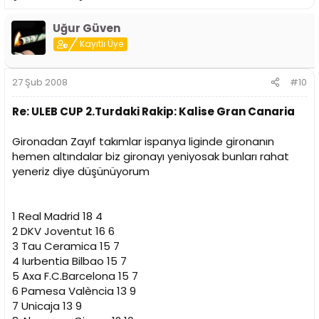
Uğur Güven
Kayıtlı Üye
27 Şub 2008
#10
Re: ULEB CUP 2.Turdaki Rakip: Kalise Gran Canaria
Gironadan Zayıf takımlar ispanya liginde gironanın
hemen altındalar biz gironayı yeniyosak bunları rahat
yeneriz diye düşünüyorum
1 Real Madrid 18 4
2 DKV Joventut 16 6
3 Tau Ceramica 15 7
4 Iurbentia Bilbao 15 7
5 Axa F.C.Barcelona 15 7
6 Pamesa València 13 9
7 Unicaja 13 9