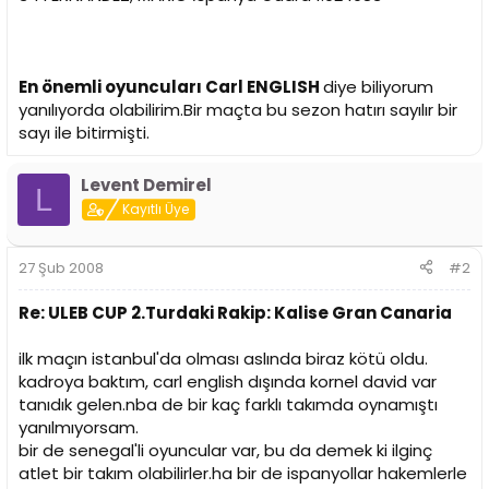
En önemli oyuncuları Carl ENGLISH
diye biliyorum
yanılıyorda olabilirim.Bir maçta bu sezon hatırı sayılır bir
sayı ile bitirmişti.
Levent Demirel
L
Kayıtlı Üye
27 Şub 2008
#2
Re: ULEB CUP 2.Turdaki Rakip: Kalise Gran Canaria
ilk maçın istanbul'da olması aslında biraz kötü oldu.
kadroya baktım, carl english dışında kornel david var
tanıdık gelen.nba de bir kaç farklı takımda oynamıştı
yanılmıyorsam.
bir de senegal'li oyuncular var, bu da demek ki ilginç
atlet bir takım olabilirler.ha bir de ispanyollar hakemlerle