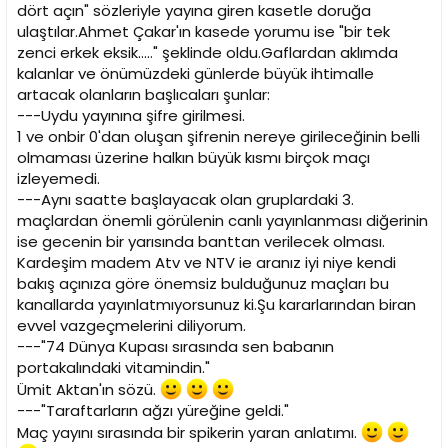
i
dört açın" sözleriyle yayına giren kasetle doruğa
ulaştılar.Ahmet Çakar'ın kasede yorumu ise "bir tek
zenci erkek eksik....." şeklinde oldu.Gaflardan aklımda
kalanlar ve önümüzdeki günlerde büyük ihtimalle
artacak olanların başlıcaları şunlar:
---Uydu yayınına şifre girilmesi.
1 ve onbir 0'dan oluşan şifrenin nereye girileceğinin belli
olmaması üzerine halkın büyük kısmı birçok maçı
izleyemedi.
---Aynı saatte başlayacak olan gruplardaki 3.
maçlardan önemli görülenin canlı yayınlanması diğerinin
ise gecenin bir yarısında banttan verilecek olması.
Kardeşim madem Atv ve NTV ie aranız iyi niye kendi
bakış açınıza göre önemsiz bulduğunuz maçları bu
kanallarda yayınlatmıyorsunuz ki.Şu kararlarından biran
evvel vazgeçmelerini diliyorum.
---"74 Dünya Kupası sırasında sen babanın
portakalındaki vitamindin."
Ümit Aktan'ın sözü.
---"Taraftarların ağzı yüreğine geldi."
Maç yayını sırasında bir spikerin yaran anlatımı.