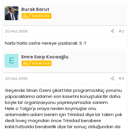
Burak Barut
Kayıtlı Üye
20 Haz 2006
#2
harbı harbı osıfre nereye yazılacak :S :?
Emre Sarp Kocaoğlu
E
Kayıtlı Üye
20 Haz 2006
#3
Geçende Sinan Özeni çıkarttılar programa.Maç yorumu
yapacaklarına adamın son kasetini konuştular.Bir daha
böyle bir organizasyonu yayınlayamazlar sanırım.
Hele o Tolga'yı oraya neden koymuşlar onu
anlamadım.adam benim için Trinidad diye bir takım yok
dedi İsveç maçından önce Trinidad berabere
kaldı.futbolda beraberlik diye bir sonuç olduğundan da