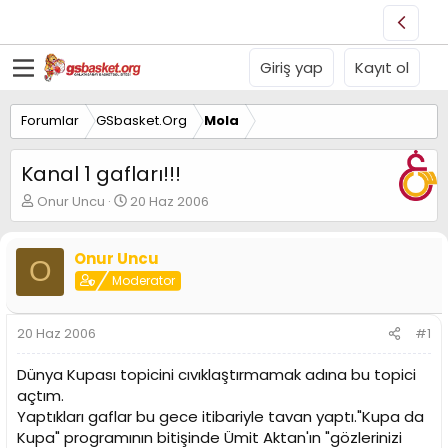
Giriş yap
Kayıt ol
Forumlar
GSbasket.Org
Mola
Kanal 1 gafları!!!
K
B
Onur Uncu
20 Haz 2006
o
a
n
ş
u
l
Onur Uncu
O
y
a
Moderator
u
n
B
g
a
ı
20 Haz 2006
#1
ş
ç
l
t
Dünya Kupası topicini cıvıklaştırmamak adına bu topici
a
a
açtım.
t
r
Yaptıkları gaflar bu gece itibariyle tavan yaptı."Kupa da
a
i
n
h
Kupa" programının bitişinde Ümit Aktan'ın "gözlerinizi