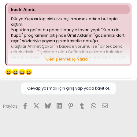
koch' Alıntı:
Dünya Kupası topicini cıvıklaştırmamak adına bu topici
açtım.
Yaptıkları gaflar bu gece itibariyle tavan yaptı."Kupa da
Kupa" programının bitişinde Ümit Aktan'ın "gözlerinizi dört
açın" sözleriyle yayına giren kasetle doruğa
ulaştılar.Ahmet Çakar'ın kasede yorumu ise "bir tek zenci
erkek eksik....." şeklinde oldu.Gaflardan aklımda kalanlar
ve önümüzdeki günlerde büyük ihtimalle artacak olanların
Genişletmek için tıkla ...
başlıcaları şunlar:
---Uydu yayınına şifre girilmesi.
1 ve onbir 0'dan oluşan şifrenin nereye girileceğinin belli
olmaması üzerine halkın büyük kısmı birçok maçı
izleyemedi.
Cevap yazmak için giriş yap yada kayıt ol.
---Aynı saatte başlayacak olan gruplardaki 3. maçlardan
önemli görülenin canlı yayınlanması diğerinin ise gecenin
bir yarısında banttan verilecek olması.
Facebook
X (Twitter)
Bluesky
LinkedIn
Pinterest
Tumblr
WhatsApp
E-posta
Paylaş:
Kardeşim madem Atv ve NTV ie aranız iyi niye kendi bakış
açınıza göre önemsiz bulduğunuz maçları bu kanallarda
yayınlatmıyorsunuz ki.Şu kararlarından biran evvel
vazgeçmelerini diliyorum.
---"74 Dünya Kupası sırasında sen babanın portakalındaki
vitamindin."