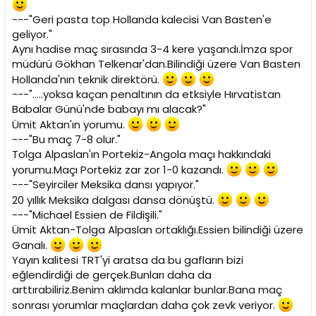
---"Geri pasta top Hollanda kalecisi Van Basten'e
geliyor."
Aynı hadise maç sırasında 3-4 kere yaşandı.İmza spor
müdürü Gökhan Telkenar'dan.Bilindiği üzere Van Basten
Hollanda'nın teknik direktörü.
---".....yoksa kaçan penaltının da etksiyle Hırvatistan
Babalar Günü'nde babayı mı alacak?"
Ümit Aktan'ın yorumu.
---"Bu maç 7-8 olur."
Tolga Alpaslan'ın Portekiz-Angola maçı hakkındaki
yorumu.Maçı Portekiz zar zor 1-0 kazandı.
---"Seyirciler Meksika dansı yapıyor."
20 yıllık Meksika dalgası dansa dönüştü.
---"Michael Essien de Fildişili."
Ümit Aktan-Tolga Alpaslan ortaklığı.Essien bilindiği üzere
Ganalı.
Yayın kalitesi TRT'yi aratsa da bu gafların bizi
eğlendirdiği de gerçek.Bunları daha da
arttırabiliriz.Benim aklımda kalanlar bunlar.Bana maç
sonrası yorumlar maçlardan daha çok zevk veriyor.