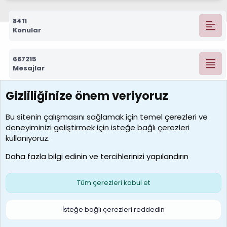
8411
Konular
687215
Mesajlar
Gizliliğinize önem veriyoruz
7388
Kullanıcılar
Bu sitenin çalışmasını sağlamak için temel
çerezleri
ve
deneyiminizi geliştirmek için isteğe bağlı çerezleri
borabekirogluu
kullanıyoruz.
Son üye
Daha fazla bilgi edinin ve tercihlerinizi yapılandırın
Bize ulaşın
Şartlar ve kurallar
Gizlilik politikası
Çerezler
Yardım
Ana sayfa
R
Tüm çerezleri kabul et
S
S
Galatasaray Basketbol | GS Basket Taraftar Platformu
İsteğe bağlı çerezleri reddedin
®
Community platform by XenForo
© 2010-2026 XenForo Ltd.
XenForo Türkçe 🇹🇷 Destek Forumu –
XenWp.Com