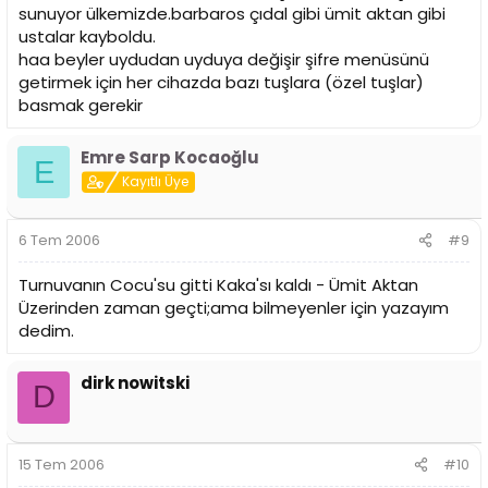
sunuyor ülkemizde.barbaros çıdal gibi ümit aktan gibi
ustalar kayboldu.
haa beyler uydudan uyduya değişir şifre menüsünü
getirmek için her cihazda bazı tuşlara (özel tuşlar)
basmak gerekir
Emre Sarp Kocaoğlu
E
Kayıtlı Üye
6 Tem 2006
#9
Turnuvanın Cocu'su gitti Kaka'sı kaldı - Ümit Aktan
Üzerinden zaman geçti;ama bilmeyenler için yazayım
dedim.
dirk nowitski
D
15 Tem 2006
#10