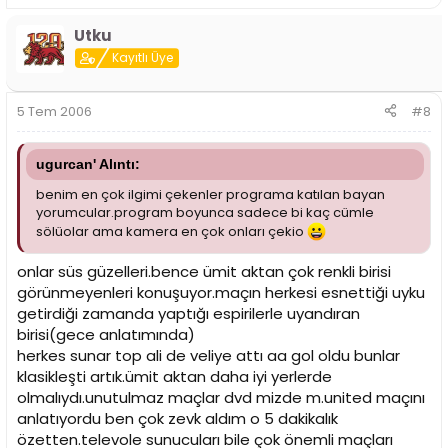
Utku
Kayıtlı Üye
5 Tem 2006
#8
ugurcan' Alıntı:
benim en çok ilgimi çekenler programa katılan bayan
yorumcular.program boyunca sadece bi kaç cümle
sölüolar ama kamera en çok onları çekio
onlar süs güzelleri.bence ümit aktan çok renkli birisi
görünmeyenleri konuşuyor.maçın herkesi esnettiği uyku
getirdiği zamanda yaptığı espirilerle uyandıran
birisi(gece anlatımında)
herkes sunar top ali de veliye attı aa gol oldu bunlar
klasikleşti artık.ümit aktan daha iyi yerlerde
olmalıydı.unutulmaz maçlar dvd mizde m.united maçını
anlatıyordu ben çok zevk aldım o 5 dakikalık
özetten.televole sunucuları bile çok önemli maçları