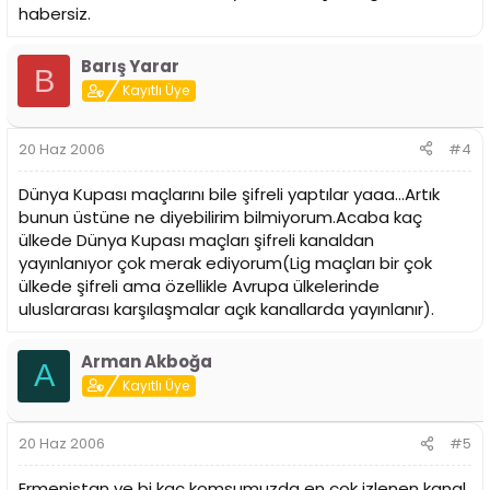
habersiz.
Barış Yarar
B
Kayıtlı Üye
20 Haz 2006
#4
Dünya Kupası maçlarını bile şifreli yaptılar yaaa...Artık
bunun üstüne ne diyebilirim bilmiyorum.Acaba kaç
ülkede Dünya Kupası maçları şifreli kanaldan
yayınlanıyor çok merak ediyorum(Lig maçları bir çok
ülkede şifreli ama özellikle Avrupa ülkelerinde
uluslararası karşılaşmalar açık kanallarda yayınlanır).
Arman Akboğa
A
Kayıtlı Üye
20 Haz 2006
#5
Ermenistan ve bi kaç komsumuzda en çok izlenen kanal