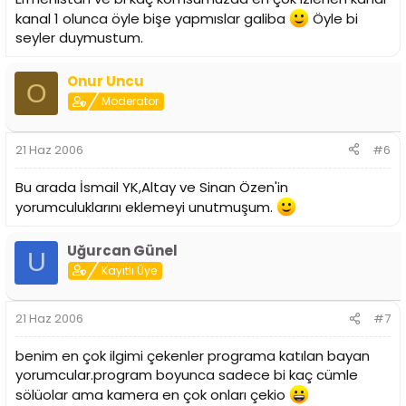
kanal 1 olunca öyle bişe yapmıslar galiba
Öyle bi
seyler duymustum.
Onur Uncu
O
Moderator
21 Haz 2006
#6
Bu arada İsmail YK,Altay ve Sinan Özen'in
yorumculuklarını eklemeyi unutmuşum.
Uğurcan Günel
U
Kayıtlı Üye
21 Haz 2006
#7
benim en çok ilgimi çekenler programa katılan bayan
yorumcular.program boyunca sadece bi kaç cümle
sölüolar ama kamera en çok onları çekio