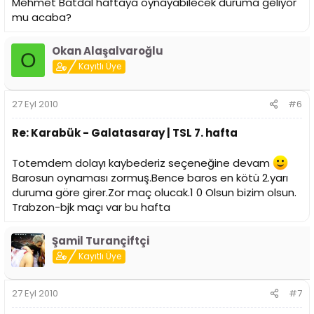
Mehmet Batdal haftaya oynayabilecek duruma geliyor
mu acaba?
Okan Alaşalvaroğlu
O
Kayıtlı Üye
27 Eyl 2010
#6
Re: Karabük - Galatasaray | TSL 7. hafta
Totemdem dolayı kaybederiz seçeneğine devam
Barosun oynaması zormuş.Bence baros en kötü 2.yarı
duruma göre girer.Zor maç olucak.1 0 Olsun bizim olsun.
Trabzon-bjk maçı var bu hafta
Şamil Turançiftçi
Kayıtlı Üye
27 Eyl 2010
#7