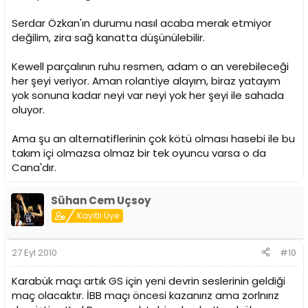
Serdar Özkan'ın durumu nasıl acaba merak etmiyor
değilim, zira sağ kanatta düşünülebilir.
Kewell parçalının ruhu resmen, adam o an verebileceği
her şeyi veriyor. Aman rolantiye alayım, biraz yatayım
yok sonuna kadar neyi var neyi yok her şeyi ile sahada
oluyor.
Ama şu an alternatiflerinin çok kötü olması hasebi ile bu
takım içi olmazsa olmaz bir tek oyuncu varsa o da
Cana'dır.
Sühan Cem Uçsoy
Kayıtlı Üye
27 Eyl 2010
#10
Karabük maçı artık GS için yeni devrin seslerinin geldiği
maç olacaktır. İBB maçı öncesi kazanırız ama zorlnırız