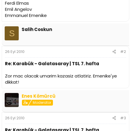
Ferdi Elmas
Emil Angelov
Emmanuel Emenike
Salih Coskun
S
26 Eyl 2010
#2
Re: Karabük - Galatasaray | TSL 7. hafta
Zor mac olacak umarim kazasiz atlatiriz. Emenike'ye
dikkat!
Enes Kömürcü
Moderator
26 Eyl 2010
#3
Re: Karabük - Galatasaray | TSL 7. hafta