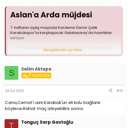
Aslan'a Arda müjdesi
7. haftanın açılış maçında Kardemir Demir Çelik
Karabükspor'la karşılaşacak Galatasaray'da hazırlıklar
sürüyor.
Lig TV'nin internet sitesinin haberine göre; Sarı-Kırmızılı
Genişletmek için tıkla ...
takımda, Belçika milli maçından sakat dönen Arda'dan
gelen müjdeli haber teknik heyetin yüzünü güldürdü.
Kondisyonerler eşliğinde çalışmalara başlayan Kaptan
Selim Aktepe
S
Arda'nın, takımla birlikte Karabük'e götürüleceği ve
Kayıtlı Üye
kadroya alınacağı belirtildi.
Galatasaray teknik direktörü Frank Rijkaard'ın, Arda Turan'ı
28 Eyl 2010
#13
18 kişilik kadroya alıp, maçın ilerleyen bölümlerinde oyuna
sokması bekleniyor.
Cana,Cernat'ı ısırır.Karabük'ün eli kolu bağlanır
böylece.Rahat maç izleyebiliriz sonra.
Arda Turan'ın yanı sıra sakatlığı geçen ve hazır hale gelen
Sabri'nin de Karabük maçının kadrosunda olacağı
belirtildi.
Tonguç Sarp Gavtoğlu
T