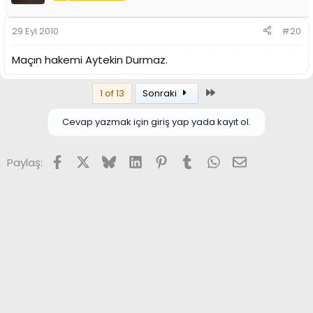
29 Eyl 2010
#20
Maçın hakemi Aytekin Durmaz.
Son
1 of 13
Sonraki
Cevap yazmak için giriş yap yada kayıt ol.
Facebook
X (Twitter)
Bluesky
LinkedIn
Pinterest
Tumblr
WhatsApp
E-posta
Paylaş: