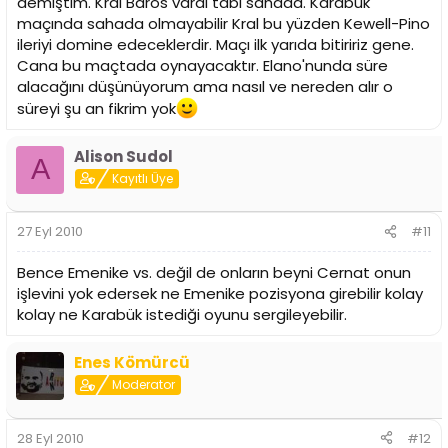
demiştim. Kral Baros vardı tabi sahada. Karabük
maçında sahada olmayabilir Kral bu yüzden Kewell-Pino
ileriyi domine edeceklerdir. Maçı ilk yarıda bitiririz gene.
Cana bu maçtada oynayacaktır. Elano'nunda süre
alacağını düşünüyorum ama nasıl ve nereden alır o
süreyi şu an fikrim yok
Alison Sudol
A
Kayıtlı Üye
27 Eyl 2010
#11
Bence Emenike vs. değil de onların beyni Cernat onun
işlevini yok edersek ne Emenike pozisyona girebilir kolay
kolay ne Karabük istediği oyunu sergileyebilir.
Enes Kömürcü
Moderator
28 Eyl 2010
#12