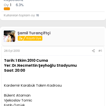
n
h
Oy:
1
6.3%
i
Kullanılan toplam oy
16
Şamil Turançiftçi
Kayıtlı Üye
26 Eyl 2010
#1
Tarih: 1 Ekim 2010 Cuma
Yer: Dr.Necmettin Şeyhoğlu Stadyumu
Saat: 20:00
Kardemir Karabük Takım Kadrosu
Bülent Ataman
Vjekoslav Tomic
Fatih Öztürk