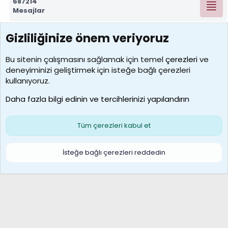
687214
Mesajlar
Gizliliğinize önem veriyoruz
7388
Kullanıcılar
Bu sitenin çalışmasını sağlamak için temel
çerezleri
ve
deneyiminizi geliştirmek için isteğe bağlı çerezleri
borabekirogluu
kullanıyoruz.
Son üye
Daha fazla bilgi edinin ve tercihlerinizi yapılandırın
Bize ulaşın
Şartlar ve kurallar
Gizlilik politikası
Çerezler
Yardım
Ana sayfa
R
Tüm çerezleri kabul et
S
S
Galatasaray Basketbol | GS Basket Taraftar Platformu
İsteğe bağlı çerezleri reddedin
®
Community platform by XenForo
© 2010-2026 XenForo Ltd.
XenForo Türkçe 🇹🇷 Destek Forumu –
XenWp.Com