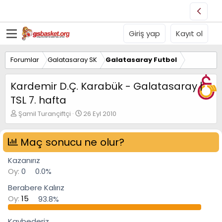
Giriş yap
Kayıt ol
Forumlar
Galatasaray SK
Galatasaray Futbol
Kardemir D.Ç. Karabük - Galatasaray |
TSL 7. hafta
K
B
Şamil Turançiftçi
26 Eyl 2010
o
a
n
ş
u
Maç sonucu ne olur?
l
y
a
u
n
Kazanırız
B
g
Oy:
0
0.0%
a
ı
ş
ç
Berabere Kalırız
l
t
Oy:
15
93.8%
a
a
t
r
a
i
Kaybederiz