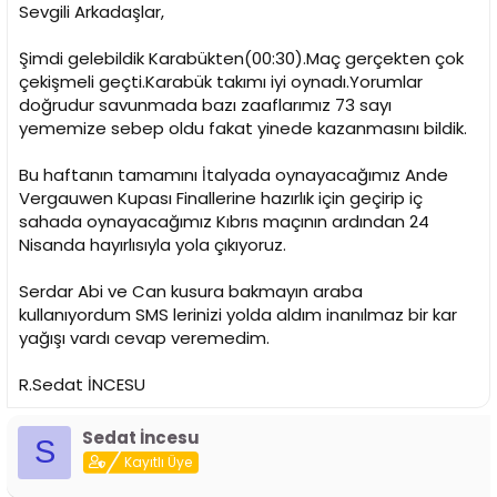
Sevgili Arkadaşlar,
Şimdi gelebildik Karabükten(00:30).Maç gerçekten çok
çekişmeli geçti.Karabük takımı iyi oynadı.Yorumlar
doğrudur savunmada bazı zaaflarımız 73 sayı
yememize sebep oldu fakat yinede kazanmasını bildik.
Bu haftanın tamamını İtalyada oynayacağımız Ande
Vergauwen Kupası Finallerine hazırlık için geçirip iç
sahada oynayacağımız Kıbrıs maçının ardından 24
Nisanda hayırlısıyla yola çıkıyoruz.
Serdar Abi ve Can kusura bakmayın araba
kullanıyordum SMS lerinizi yolda aldım inanılmaz bir kar
yağışı vardı cevap veremedim.
R.Sedat İNCESU
Sedat İncesu
S
Kayıtlı Üye