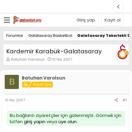
Giriş yap
Kayıt ol
Forumlar
Galatasaray Basketbol
Galatasaray Tekerlekli S
Kardemir Karabük-Galatasaray
K
B
Batuhan Varolsun
10 Nis 2007
o
a
n
ş
u
l
Batuhan Varolsun
B
y
a
Kayıtlı Üye
u
n
B
g
a
ı
10 Nis 2007
#1
ş
ç
l
t
a
a
Bu bağlantı ziyaretçiler için gizlenmiştir. Görmek için
t
r
lütfen
giriş yapın
veya
üye olun
.
a
i
n
h