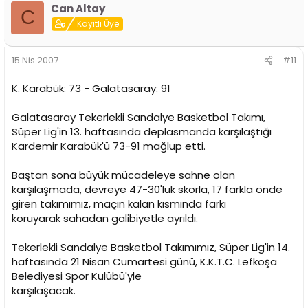
Can Altay
C
Kayıtlı Üye
15 Nis 2007
#11
K. Karabük: 73 - Galatasaray: 91
Galatasaray Tekerlekli Sandalye Basketbol Takımı,
Süper Lig'in 13. haftasında deplasmanda karşılaştığı
Kardemir Karabük'ü 73-91 mağlup etti.
Baştan sona büyük mücadeleye sahne olan
karşılaşmada, devreye 47-30'luk skorla, 17 farkla önde
giren takımımız, maçın kalan kısmında farkı
koruyarak sahadan galibiyetle ayrıldı.
Tekerlekli Sandalye Basketbol Takımımız, Süper Lig'in 14.
haftasında 21 Nisan Cumartesi günü, K.K.T.C. Lefkoşa
Belediyesi Spor Kulübü'yle
karşılaşacak.