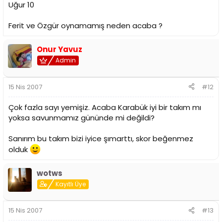
Uğur 10
Ferit ve Özgür oynamamış neden acaba ?
Onur Yavuz
Admin
15 Nis 2007
#12
Çok fazla sayı yemişiz. Acaba Karabük iyi bir takım mı
yoksa savunmamız gününde mi değildi?
Sanırım bu takım bizi iyice şımarttı, skor beğenmez
olduk
wotws
Kayıtlı Üye
15 Nis 2007
#13