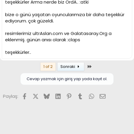
teşekkürler Arma nerde biz OrdA.. :atki
bize o günü yaşatan oyuncularımıza bir daha teşekkür
ediyorum. çok güzeldi.
resimlerimiz ultrAslan.com ve Galatasaray.Org a
eklenmiş. günün anısı olarak :claps
teşekkürler..
Son
1 of 2
Sonraki
Cevap yazmak için giriş yap yada kayıt ol.
Facebook
X (Twitter)
Bluesky
LinkedIn
Pinterest
Tumblr
WhatsApp
E-posta
Paylaş: