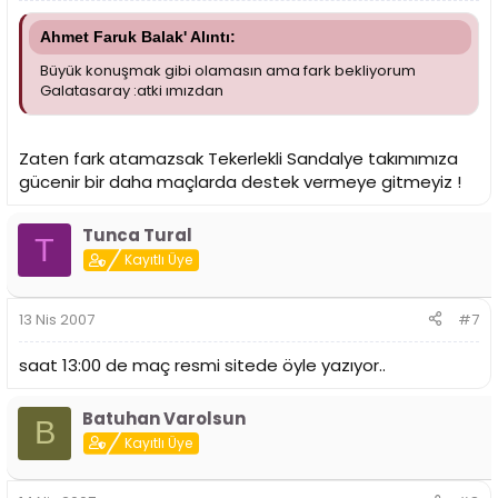
Ahmet Faruk Balak' Alıntı:
Büyük konuşmak gibi olamasın ama fark bekliyorum
Galatasaray :atki ımızdan
Zaten fark atamazsak Tekerlekli Sandalye takımımıza
gücenir bir daha maçlarda destek vermeye gitmeyiz !
Tunca Tural
T
Kayıtlı Üye
13 Nis 2007
#7
saat 13:00 de maç resmi sitede öyle yazıyor..
Batuhan Varolsun
B
Kayıtlı Üye