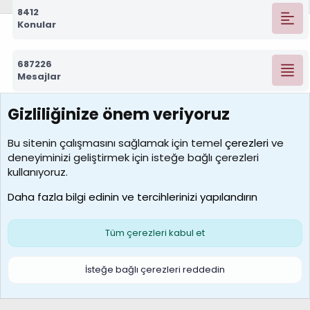
8412
Konular
687226
Mesajlar
Gizliliğinize önem veriyoruz
7388
Kullanıcılar
Bu sitenin çalışmasını sağlamak için temel
çerezleri
ve
deneyiminizi geliştirmek için isteğe bağlı çerezleri
borabekirogluu
kullanıyoruz.
Son üye
Daha fazla bilgi edinin ve tercihlerinizi yapılandırın
Bize ulaşın
Şartlar ve kurallar
Gizlilik politikası
Çerezler
Yardım
Ana sayfa
R
Tüm çerezleri kabul et
S
S
Galatasaray Basketbol | GS Basket Taraftar Platformu
İsteğe bağlı çerezleri reddedin
®
Community platform by XenForo
© 2010-2026 XenForo Ltd.
XenForo Türkçe 🇹🇷 Destek Forumu –
XenWp.Com