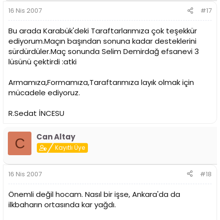
16 Nis 2007
#17
Bu arada Karabük'deki Taraftarlarımıza çok teşekkür
ediyorum.Maçın başından sonuna kadar desteklerini
sürdürdüler.Maç sonunda Selim Demirdağ efsanevi 3
lüsünü çektirdi :atki
Armamıza,Formamıza,Taraftarımıza layık olmak için
mücadele ediyoruz.
R.Sedat İNCESU
Can Altay
C
Kayıtlı Üye
16 Nis 2007
#18
Önemli değil hocam. Nasıl bir işse, Ankara'da da
ilkbaharın ortasında kar yağdı.