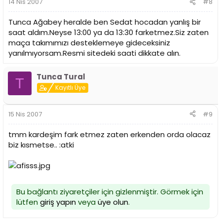
14 Nis 2007
#8
Tunca Ağabey heralde ben Sedat hocadan yanlış bir
saat aldım.Neyse 13:00 ya da 13:30 farketmez.Siz zaten
maça takımımızı desteklemeye gideceksiniz
yanılmıyorsam.Resmi sitedeki saati dikkate alın.
Tunca Tural
T
Kayıtlı Üye
15 Nis 2007
#9
tmm kardeşim fark etmez zaten erkenden orda olacaz
biz kısmetse.. :atki
Bu bağlantı ziyaretçiler için gizlenmiştir. Görmek için
lütfen
giriş yapın
veya
üye olun
.