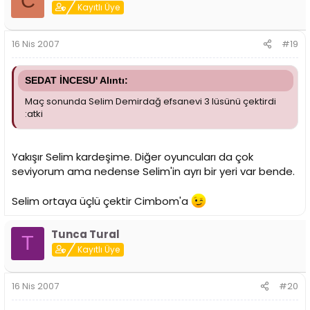
C
Kayıtlı Üye
16 Nis 2007
#19
SEDAT İNCESU' Alıntı:
Maç sonunda Selim Demirdağ efsanevi 3 lüsünü çektirdi
:atki
Yakışır Selim kardeşime. Diğer oyuncuları da çok
seviyorum ama nedense Selim'in ayrı bir yeri var bende.
Selim ortaya üçlü çektir Cimbom'a
Tunca Tural
T
Kayıtlı Üye
16 Nis 2007
#20