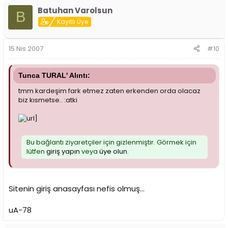
Batuhan Varolsun
B
Kayıtlı Üye
15 Nis 2007
#10
Tunca TURAL' Alıntı:
tmm kardeşim fark etmez zaten erkenden orda olacaz
biz kısmetse.. :atki
Bu bağlantı ziyaretçiler için gizlenmiştir. Görmek için
lütfen
giriş yapın
veya
üye olun
.
Sitenin giriş anasayfası nefis olmuş...
uA-78