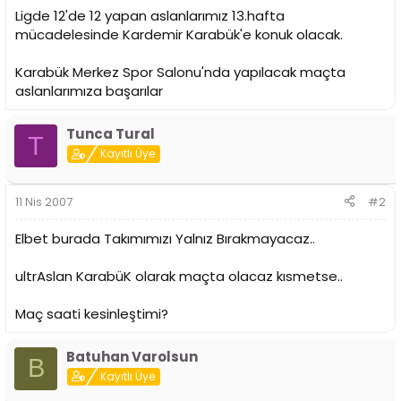
i
Ligde 12'de 12 yapan aslanlarımız 13.hafta
mücadelesinde Kardemir Karabük'e konuk olacak.
Karabük Merkez Spor Salonu'nda yapılacak maçta
aslanlarımıza başarılar
Tunca Tural
T
Kayıtlı Üye
11 Nis 2007
#2
Elbet burada Takımımızı Yalnız Bırakmayacaz..
ultrAslan KarabüK olarak maçta olacaz kısmetse..
Maç saati kesinleştimi?
Batuhan Varolsun
B
Kayıtlı Üye