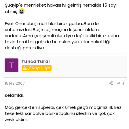
Şuayip'e memleket havası iyi gelmiş herhalde 15 sayı
atmış
Evet Onur abi şımarttılar biraz galiba..Ben de
sahamızdaki Beşiktaş maçını düşünür oldum
sadece..Ama çekişmeli olur diye değil belki biraz daha
fazla taraftar gelir de bu aslan yürekliler hakettiği
desteği görür diye..
Tunca Tural
T
Kayıtlı Üye
15 Nis 2007
#14
selamlar.
Maç gerçekten süperdi. çekişmeli geçti maçımız. ilk kez
tekerlekli sandalye basketbolunu izledim ve çok çok
zevk aldım.