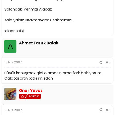
Salondaki Yerimizi Alacaz
Asla yalnız Bırakmayacaz takımımızı..
:claps :atki
Ahmet Faruk Balak
A
13 Nis 2007
#5
Büyük konuşmak gibi olamasın ama fark bekliyorum
Galatasaray :atki ımızdan
Onur Yavuz
Admin
13 Nis 2007
#6