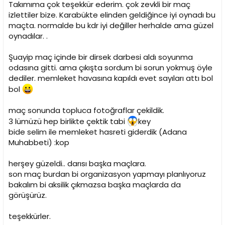
Takımıma çok teşekkür ederim. çok zevkli bir maç
izlettiler bize. Karabükte elinden geldiğince iyi oynadı bu
maçta. normalde bu kdr iyi değiller herhalde ama güzel
oynadılar. .
Şuayip maç içinde bir dirsek darbesi aldı soyunma
odasına gitti. ama çıkışta sordum bi sorun yokmuş öyle
dediler. memleket havasına kapıldı evet sayıları attı bol
bol
maç sonunda topluca fotoğraflar çekildik.
3 lümüzü hep birlikte çektik tabi
key
bide selim ile memleket hasreti giderdik (Adana
Muhabbeti) :kop
herşey güzeldi.. darısı başka maçlara.
son maç burdan bi organizasyon yapmayı planlıyoruz
bakalım bi aksilik çıkmazsa başka maçlarda da
görüşürüz.
teşekkürler.