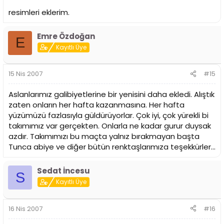
resimleri eklerim.
Emre Özdoğan
E
Kayıtlı Üye
15 Nis 2007
#15
Aslanlarımız galibiyetlerine bir yenisini daha ekledi. Alıştık
zaten onların her hafta kazanmasına. Her hafta
yüzümüzü fazlasıyla güldürüyorlar. Çok iyi, çok yürekli bi
takımımız var gerçekten. Onlarla ne kadar gurur duysak
azdır. Takımımızı bu maçta yalnız bırakmayan başta
Tunca abiye ve diğer bütün renktaşlarımıza teşekkürler...
Sedat İncesu
S
Kayıtlı Üye
16 Nis 2007
#16