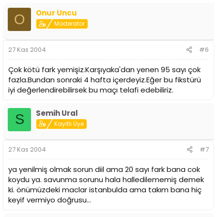
Onur Uncu
O
Moderator
27 Kas 2004
#6
Çok kötü fark yemişiz.Karşıyaka'dan yenen 95 sayı çok
fazla.Bundan sonraki 4 hafta içerdeyiz.Eğer bu fikstürü
iyi değerlendirebilirsek bu maçı telafi edebiliriz.
Semih Ural
S
Kayıtlı Üye
27 Kas 2004
#7
ya yenilmiş olmak sorun diil ama 20 sayı fark bana cok
koydu ya. savunma sorunu hala halledilememiş demek
ki. önümüzdeki maclar istanbulda ama takım bana hiç
keyif vermiyo doğrusu...