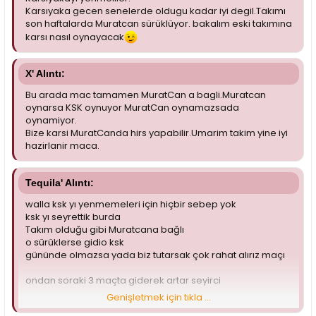
Karsıyaka gecen senelerde oldugu kadar iyi degil.Takımı
son haftalarda Muratcan sürüklüyor. bakalım eski takımına
karsı nasıl oynayacak
X' Alıntı:
Bu arada mac tamamen MuratCan a bagli.Muratcan
oynarsa KSK oynuyor MuratCan oynamazsada
oynamiyor.
Bize karsi MuratCanda hirs yapabilir.Umarim takim yine iyi
hazirlanir maca.
Tequila' Alıntı:
walla ksk yı yenmemeleri için hiçbir sebep yok
ksk yı seyrettik burda
Takım olduğu gibi Muratcana bağlı
o sürüklerse gidio ksk
gününde olmazsa yada biz tutarsak çok rahat alırız maçı
ondan soraki 3 maçta giderek artar seyirci
Genişletmek için tıkla ...
takımızda seyirci geldiği zmn coşucak bi hava war ztn