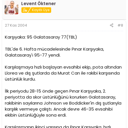
Levent Öktener
Kayıtlı Üye
27 Kas 2004
#8
Karşıyaka: 95 Galatasaray 77(TBL)
TBL'de 6. Hafta mücadelesinde Pınar Karşıyaka,
Galatasaray'ı 95-77 yendi.
Karşılaşmaya hızlı başlayan evsahibi ekip, pota altından
Llorea ve dış şutlarda da Murat Can ile rakibi karşısında
üstünlük kurdu.
İlk periyodu 28-15 önde geçen Pınar Karşıyaka, 2.
periyotta da skor üstünlüğünü korurken Galatasaray,
rakibinin sayılarına Johnson ve Boddicker'in dış şutlarıyla
karşılık vermeye çalıştı. Ancak devre 46-35 evsahibi
ekibin üstünlüğüyle sona erdi.
Karşılaşmanın ikinci yarısına da Pınar Karşıyaka, hızlı