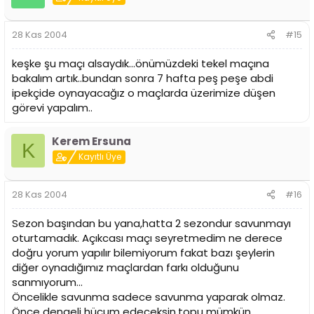
28 Kas 2004
#15
keşke şu maçı alsaydık...önümüzdeki tekel maçına
bakalım artık..bundan sonra 7 hafta peş peşe abdi
ipekçide oynayacağız o maçlarda üzerimize düşen
görevi yapalım..
Kerem Ersuna
K
Kayıtlı Üye
28 Kas 2004
#16
Sezon başından bu yana,hatta 2 sezondur savunmayı
oturtamadık. Açıkcası maçı seyretmedim ne derece
doğru yorum yapılır bilemiyorum fakat bazı şeylerin
diğer oynadığımız maçlardan farkı olduğunu
sanmıyorum...
Öncelikle savunma sadece savunma yaparak olmaz.
Önce dengeli hücum edeceksin,topu mümkün