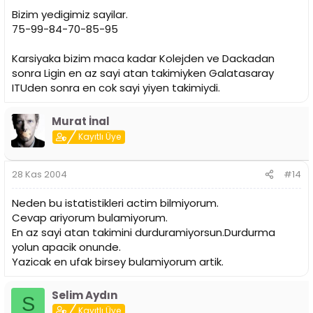
Bizim yedigimiz sayilar.
75-99-84-70-85-95
Karsiyaka bizim maca kadar Kolejden ve Dackadan
sonra Ligin en az sayi atan takimiyken Galatasaray
ITUden sonra en cok sayi yiyen takimiydi.
Murat İnal
Kayıtlı Üye
28 Kas 2004
#14
Neden bu istatistikleri actim bilmiyorum.
Cevap ariyorum bulamiyorum.
En az sayi atan takimini durduramiyorsun.Durdurma
yolun apacik onunde.
Yazicak en ufak birsey bulamiyorum artik.
Selim Aydın
S
Kayıtlı Üye