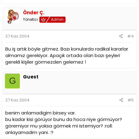
boddickerde Ardada
umarım kazanırlar maçı
Önder Ç.
Yönetici
Admin
27 Kas 2004
#4
Bu iş artık böyle gitmez. Bazı konularda radikal kararlar
almamız gerekiyor. Apaçık ortada olan bazı şeyleri
gerekli kişiler görmezden gelemez !
Guest
G
27 Kas 2004
#5
benim anlamadigim birsey var.
bu kadar kisi görüyor bunu da hoca niye görmüyor?
göremiyor mu yoksa görmek mi istemiyor? :roll:
anlayamadim yani. :?