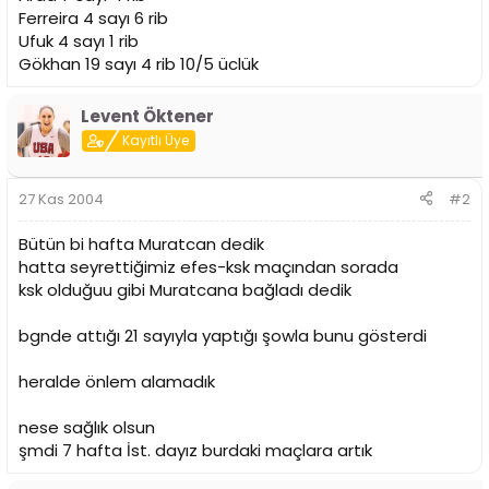
i
Ferreira 4 sayı 6 rib
Ufuk 4 sayı 1 rib
Gökhan 19 sayı 4 rib 10/5 üclük
Levent Öktener
Kayıtlı Üye
27 Kas 2004
#2
Bütün bi hafta Muratcan dedik
hatta seyrettiğimiz efes-ksk maçından sorada
ksk olduğuu gibi Muratcana bağladı dedik
bgnde attığı 21 sayıyla yaptığı şowla bunu gösterdi
heralde önlem alamadık
nese sağlık olsun
şmdi 7 hafta İst. dayız burdaki maçlara artık