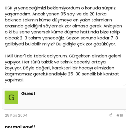
KSK yı yeneceğimizi beklemiyordum o konuda sürpriz
yaşamadım. Ancak yenen 95 sayı ve de 20 farka
bakınca takımın küme düşmeye en yakın takımların
arasında geldiğini söylemek zor olmasa gerek. Anlaşılan
o ki bu sene yenersek küme düşme hattında bize rakip
olacak 2-3 takımı yeneceğiz. Sezon sonuna kadar 7-8
galibiyeti bulabilir miyiz? Bu gidişle çok zor gözüküyor.
HAlil Üner'i de tebrik ediyorum. GErçekten elinden geleni
yapıyor. Her türlü taktik ve teknik beceriyi ortaya
koyuyor. Böyle değerli, karakterli bir hocayı elimizden
kaçırmamaız gerek.Kendisiyle 25-30 senelik bir kontrat
yapılmalı.
Guest
G
28 Kas 2004
#18
normal yaw!!