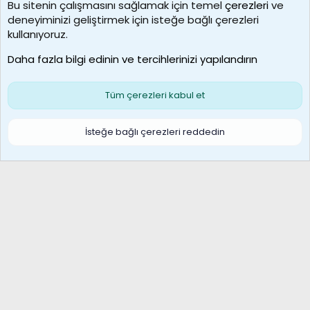
Bu sitenin çalışmasını sağlamak için temel
çerezleri
ve
deneyiminizi geliştirmek için isteğe bağlı çerezleri
borabekirogluu
kullanıyoruz.
Son üye
Daha fazla bilgi edinin ve tercihlerinizi yapılandırın
Bize ulaşın
Şartlar ve kurallar
Gizlilik politikası
Çerezler
Yardım
Ana sayfa
R
Tüm çerezleri kabul et
S
S
Galatasaray Basketbol | GS Basket Taraftar Platformu
İsteğe bağlı çerezleri reddedin
®
Community platform by XenForo
© 2010-2026 XenForo Ltd.
XenForo Türkçe 🇹🇷 Destek Forumu –
XenWp.Com