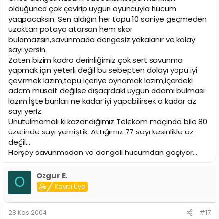
olduğunca çok çevirip uygun oyuncuyla hücum
yaqpacaksın. Sen aldığın her topu 10 saniye geçmeden
uzaktan potaya atarsan hem skor
bulamazsın,savunmada dengesiz yakalanır ve kolay
sayı yersin.
Zaten bizim kadro derinliğimiz çok sert savunma
yapmak için yeterli değil bu sebepten dolayı yopu iyi
çevirmek lazım,topu içeriye oynamak lazım,içerdeki
adam müsait değilse dışaqrdaki uygun adamı bulması
lazım.İşte bunları ne kadar iyi yapabilirsek o kadar az
sayı yeriz.
Unutulmamalı ki kazandığımız Telekom maçında bile 80
üzerinde sayı yemiştik. Attığımız 77 sayı kesinlikle az
değil...
Herşey savunmadan ve dengeli hücumdan geçiyor...
Ozgur E.
O
Kayıtlı Üye
28 Kas 2004
#17