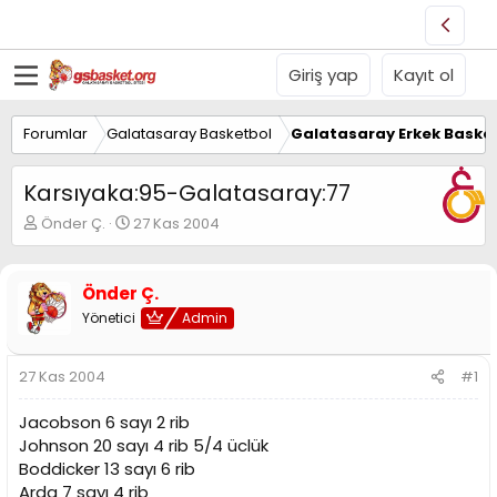
Giriş yap
Kayıt ol
Forumlar
Galatasaray Basketbol
Galatasaray Erkek Basket
Karsıyaka:95-Galatasaray:77
K
B
Önder Ç.
27 Kas 2004
o
a
n
ş
u
l
Önder Ç.
y
a
Yönetici
Admin
u
n
B
g
a
ı
27 Kas 2004
#1
ş
ç
l
t
Jacobson 6 sayı 2 rib
a
a
t
r
Johnson 20 sayı 4 rib 5/4 üclük
a
i
Boddicker 13 sayı 6 rib
n
h
Arda 7 sayı 4 rib