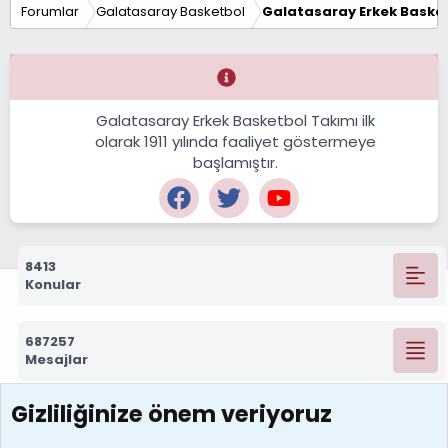
Forumlar
Galatasaray Basketbol
Galatasaray Erkek Basket
Galatasaray Erkek Basketbol Takımı ilk
olarak 1911 yılında faaliyet göstermeye
başlamıştır.
8413
Konular
687257
Mesajlar
Gizliliğinize önem veriyoruz
7388
Kullanıcılar