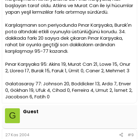
başlayan taraf oldu. Atkins ve Murat Can ile iyi hücumlar
yapan yeşil kırmızılılar farkı artırmayı sürdürdü.
Karşılaşmanın son periyodunda Pınar Karşıyaka, Burak'ın
pota altındaki etkili oyunuyla üstünlüğünü korudu. 34.
dakikada farkı 20 sayıya dek çıkaran Pınar Karşıyaka,
rahat bir oyunla geçtiği son dakikaların ardından
karşılaşmayı 95-77 kazandı.
Pınar Karşıyaka 95: Akins 19, Murat Can 21, Lowe 15, Onur
2, Llorea 17, Burak 15, Faruk 1, Ümit 0, Caner 2, Mehmet 3
Galatasaray 77: Johnson 20, Boddicker 13, Arda 7, Enver
0, Gökhan 19, Ufuk 4, Cihad 0, Ferreira 4, Umut 2, İsmet 2,
Jacobson 6, Fatih 0
Guest
G
27 Kas 2004
#9