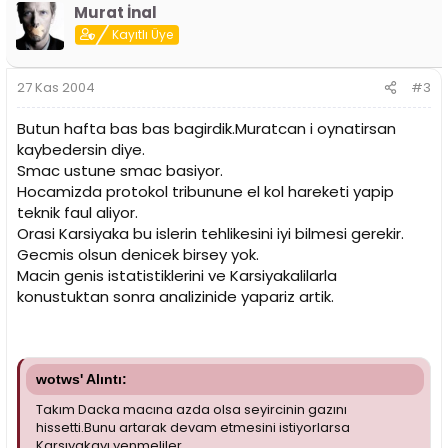
Murat İnal
Kayıtlı Üye
27 Kas 2004
#3
Butun hafta bas bas bagirdik.Muratcan i oynatirsan
kaybedersin diye.
Smac ustune smac basiyor.
Hocamizda protokol tribunune el kol hareketi yapip
teknik faul aliyor.
Orasi Karsiyaka bu islerin tehlikesini iyi bilmesi gerekir.
Gecmis olsun denicek birsey yok.
Macin genis istatistiklerini ve Karsiyakalilarla
konustuktan sonra analizinide yapariz artik.
wotws' Alıntı:
Takım Dacka macına azda olsa seyircinin gazını
hissetti.Bunu artarak devam etmesini istiyorlarsa
Karsıyakayı yenmeliler.