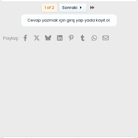
Son
1 of 2
Sonraki
Cevap yazmak için giriş yap yada kayıt ol.
Facebook
X (Twitter)
Bluesky
LinkedIn
Pinterest
Tumblr
WhatsApp
E-posta
Paylaş: