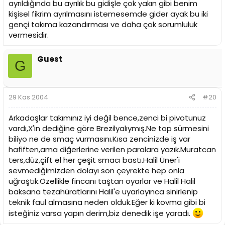
ayrıldığında bu ayrılık bu gidişle çok yakın gibi benim
kişisel fikrim ayrılmasını istemesemde gider ayak bu iki
gençi takıma kazandırması ve daha çok sorumluluk
vermesidir.
Guest
G
29 Kas 2004
#20
Arkadaşlar takımınız iyi değil bence,zenci bi pivotunuz
vardı,X'in dediğine göre Brezilyalıymış.Ne top sürmesini
biliyo ne de smaç vurmasını.Kısa zencinizde iş var
hafiften,ama diğerlerine verilen paralara yazık.Muratcan
ters,düz,çift el her çeşit smacı bastı.Halil Üner'i
sevmediğimizden dolayı son çeyrekte hep onla
uğraştık.Özellikle fincanı taştan oyarlar ve Halil Halil
baksana tezahüratlarını Halil'e uyarlayınca sinirlenip
teknik faul almasına neden olduk.Eğer ki kovma gibi bi
isteğiniz varsa yapın derim,biz denedik işe yaradı.