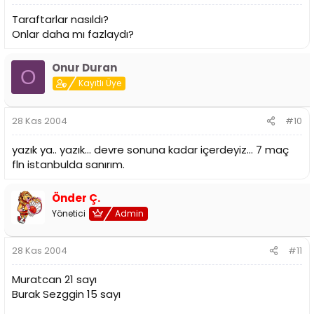
Taraftarlar nasıldı?
Onlar daha mı fazlaydı?
Onur Duran
O
Kayıtlı Üye
28 Kas 2004
#10
yazık ya.. yazık... devre sonuna kadar içerdeyiz... 7 maç
fln istanbulda sanırım.
Önder Ç.
Yönetici
Admin
28 Kas 2004
#11
Muratcan 21 sayı
Burak Sezggin 15 sayı