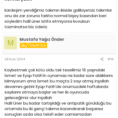
kardeşim yendiğimiz takımın ikiside galibiyetsiz takımlar
onu da zar zoruna farkta normal bişey basından beri
söyledim halil üner istifa etmiyorsa kovulsun
tazminatsa biz öderiz.
Mustafa Yağız Önder
M
Kayıtlı Üye
28 Kas 2004
#19
Kaybetmek çok kötü oldu tek tesellimiz 16 yaşındaki
İsmet ve Eyüp Fatih'in oynaması ne kadar süre aldıklarını
bilmiyorum ama İsmet bu maçta 2 sayı atmış inşallah
devamını getirir Eyüp Fatih'de önümüzdeki haftalarda
sayılarını atmaya başlar ve her iki oyuncuda
geleceğimiz olur inşallah
Halil Üner bu kadar tartışıldığı ve antipatik görüldüğü bu
ortamda bu iki gençi takıma kazandırarak başarısız
sonuçları azda olsa telafi eder camiamızdan