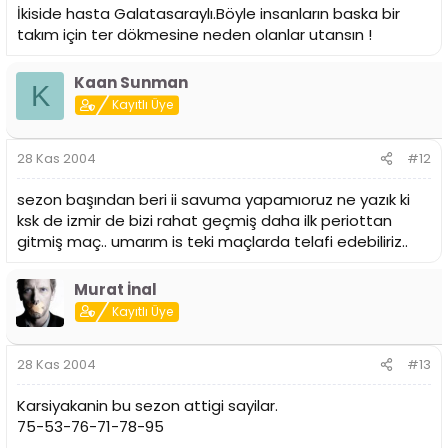
İkiside hasta Galatasaraylı.Böyle insanların baska bir
takım için ter dökmesine neden olanlar utansın !
Kaan Sunman
K
Kayıtlı Üye
28 Kas 2004
#12
sezon başından beri ii savuma yapamıoruz ne yazık ki
ksk de izmir de bizi rahat geçmiş daha ilk periottan
gitmiş maç.. umarım is teki maçlarda telafi edebiliriz..
Murat İnal
Kayıtlı Üye
28 Kas 2004
#13
Karsiyakanin bu sezon attigi sayilar.
75-53-76-71-78-95