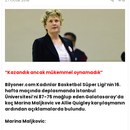
27 Ocak 2018
#18
“Kazandık ancak mükemmel oynamadık”
Bilyoner.com Kadınlar Basketbol Süper Ligi’nin 16.
hafta maçında deplasmanda İstanbul
Üniversitesi’ni 87-75 mağlup eden Galatasaray’da
koç Marina Maljkovic ve Allie Quigley karşılaşmanın
ardından açıklamalarda bulundu.
Marina Maljkovic: