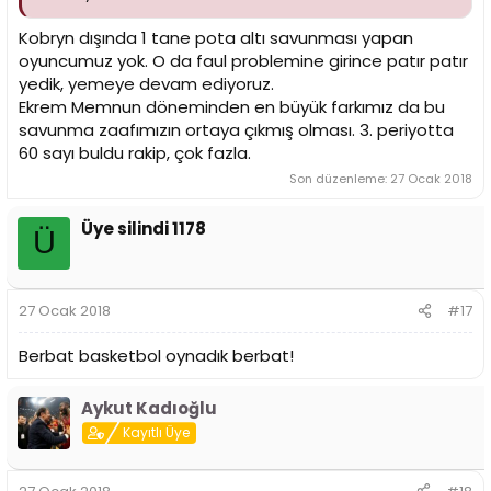
Kobryn dışında 1 tane pota altı savunması yapan
oyuncumuz yok. O da faul problemine girince patır patır
yedik, yemeye devam ediyoruz.
Ekrem Memnun döneminden en büyük farkımız da bu
savunma zaafımızın ortaya çıkmış olması. 3. periyotta
60 sayı buldu rakip, çok fazla.
Son düzenleme:
27 Ocak 2018
Üye silindi 1178
Ü
27 Ocak 2018
#17
Berbat basketbol oynadık berbat!
Aykut Kadıoğlu
Kayıtlı Üye