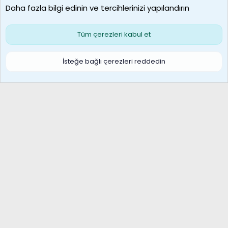
Daha fazla bilgi edinin ve tercihlerinizi yapılandırın
Bize ulaşın
Şartlar ve kurallar
Gizlilik politikası
Çerezler
Yardım
Ana sayfa
R
Tüm çerezleri kabul et
S
S
Galatasaray Basketbol | GS Basket Taraftar Platformu
İsteğe bağlı çerezleri reddedin
®
Community platform by XenForo
© 2010-2026 XenForo Ltd.
XenForo Türkçe 🇹🇷 Destek Forumu –
XenWp.Com