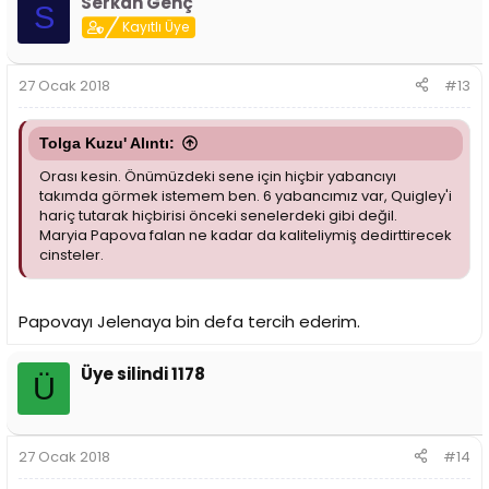
Serkan Genç
S
Kayıtlı Üye
27 Ocak 2018
#13
Tolga Kuzu' Alıntı:
Orası kesin. Önümüzdeki sene için hiçbir yabancıyı
takımda görmek istemem ben. 6 yabancımız var, Quigley'i
hariç tutarak hiçbirisi önceki senelerdeki gibi değil.
Maryia Papova falan ne kadar da kaliteliymiş dedirttirecek
cinsteler.
Papovayı Jelenaya bin defa tercih ederim.
Üye silindi 1178
Ü
27 Ocak 2018
#14