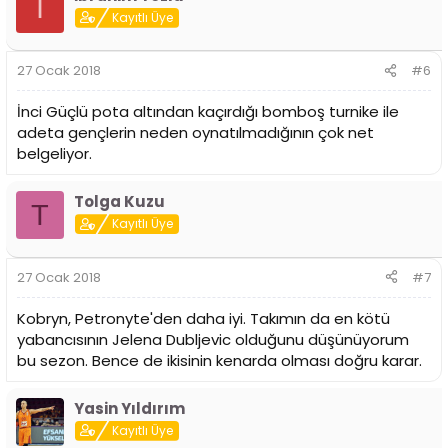
İ
Kayıtlı Üye
27 Ocak 2018
#6
İnci Güçlü pota altından kaçırdığı bomboş turnike ile
adeta gençlerin neden oynatılmadığının çok net
belgeliyor.
Tolga Kuzu
T
Kayıtlı Üye
27 Ocak 2018
#7
Kobryn, Petronyte'den daha iyi. Takımın da en kötü
yabancısının Jelena Dubljevic olduğunu düşünüyorum
bu sezon. Bence de ikisinin kenarda olması doğru karar.
Yasin Yıldırım
Kayıtlı Üye