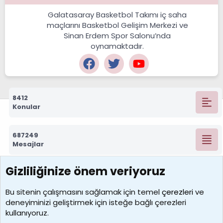
Galatasaray Basketbol Takımı iç saha
maçlarını Basketbol Gelişim Merkezi ve
Sinan Erdem Spor Salonu’nda
oynamaktadır.
8412
Konular
687249
Mesajlar
Gizliliğinize önem veriyoruz
7388
Kullanıcılar
Bu sitenin çalışmasını sağlamak için temel
çerezleri
ve
deneyiminizi geliştirmek için isteğe bağlı çerezleri
borabekirogluu
kullanıyoruz.
Son üye