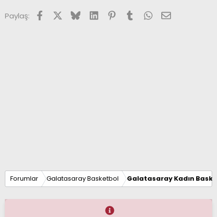
Facebook
X (Twitter)
Bluesky
LinkedIn
Pinterest
Tumblr
WhatsApp
E-posta
Paylaş:
Forumlar
Galatasaray Basketbol
Galatasaray Kadın Baske