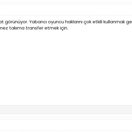
asat görünüyor. Yabancı oyuncu haklarını çok etkili kullanmak g
mez takıma transfer etmek için.