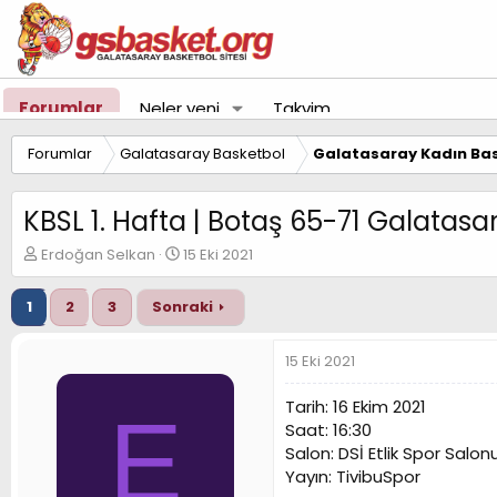
Forumlar
Neler yeni
Takvim
Forumlar
Galatasaray Basketbol
Galatasaray Kadın Bas
KBSL 1. Hafta | Botaş 65-71 Galatasa
K
B
Erdoğan Selkan
15 Eki 2021
o
a
n
ş
1
2
3
Sonraki
u
l
y
a
u
n
15 Eki 2021
B
g
a
ı
Tarih: 16 Ekim 2021
E
ş
ç
Saat: 16:30
l
t
Salon: DSİ Etlik Spor Salon
a
a
t
r
Yayın: TivibuSpor
a
i