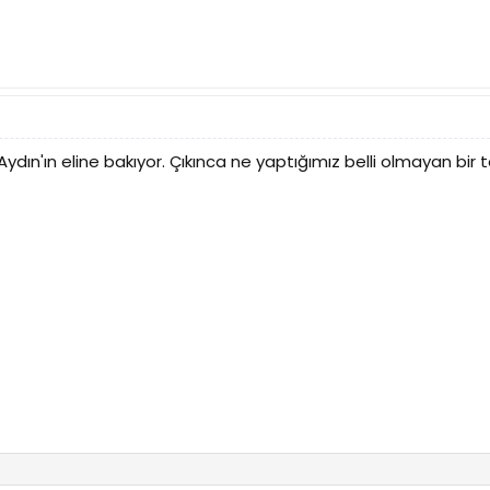
ın'ın eline bakıyor. Çıkınca ne yaptığımız belli olmayan bir 