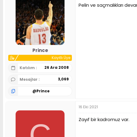
l
Pelin ve saçmalıkları deva
e
r
:
Prince
Kayıtlı Üye
26 Ara 2008
Katılım
3,069
Mesajlar
@
Prince
16 Eki 2021
Zayıf bir kadromuz var.
C