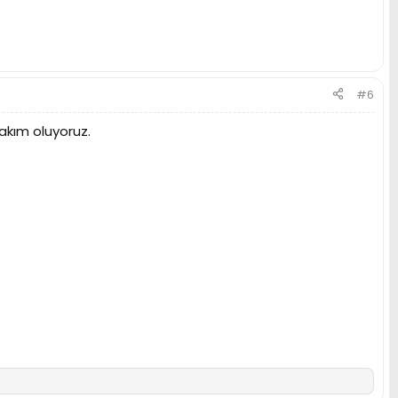
#6
takım oluyoruz.