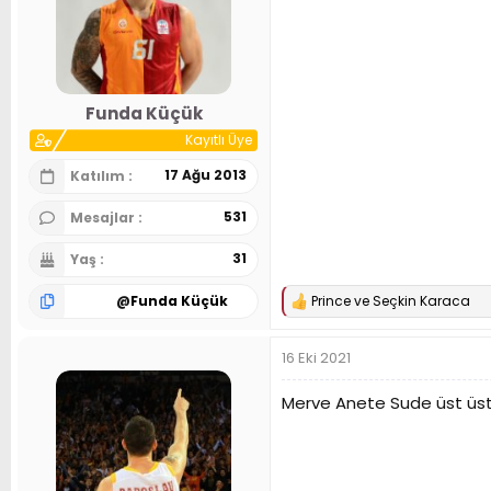
Funda Küçük
Kayıtlı Üye
17 Ağu 2013
Katılım
531
Mesajlar
31
Yaş
@
Funda Küçük
Prince
ve
Seçkin Karaca
T
e
p
16 Eki 2021
k
i
l
Merve Anete Sude üst üste
e
r
: