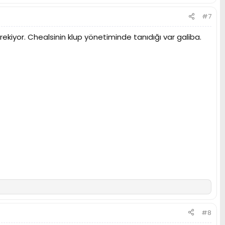
#7
erekiyor. Chealsinin klup yönetiminde tanıdığı var galiba.
#8