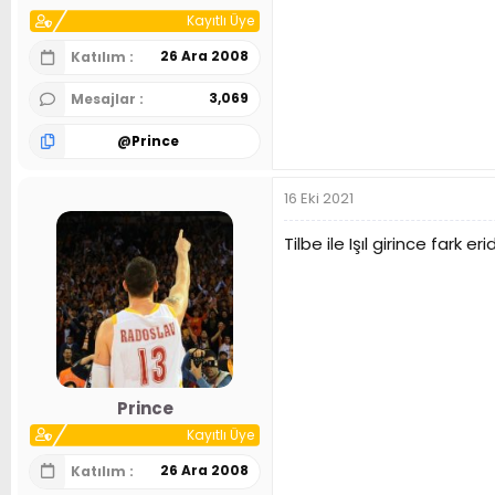
Kayıtlı Üye
26 Ara 2008
Katılım
3,069
Mesajlar
@
Prince
16 Eki 2021
Tilbe ile Işıl girince fark erid
Prince
Kayıtlı Üye
26 Ara 2008
Katılım