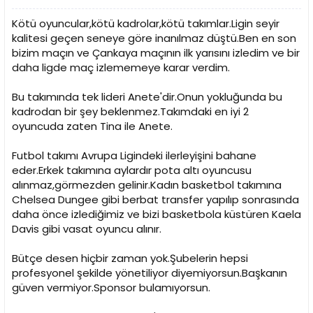
Kötü oyuncular,kötü kadrolar,kötü takımlar.Ligin seyir
kalitesi geçen seneye göre inanılmaz düştü.Ben en son
bizim maçın ve Çankaya maçının ilk yarısını izledim ve bir
daha ligde maç izlememeye karar verdim.
Bu takımında tek lideri Anete'dir.Onun yokluğunda bu
kadrodan bir şey beklenmez.Takımdaki en iyi 2
oyuncuda zaten Tina ile Anete.
Futbol takımı Avrupa Ligindeki ilerleyişini bahane
eder.Erkek takımına aylardır pota altı oyuncusu
alınmaz,görmezden gelinir.Kadın basketbol takımına
Chelsea Dungee gibi berbat transfer yapılıp sonrasında
daha önce izlediğimiz ve bizi basketbola küstüren Kaela
Davis gibi vasat oyuncu alınır.
Bütçe desen hiçbir zaman yok.Şubelerin hepsi
profesyonel şekilde yönetiliyor diyemiyorsun.Başkanın
güven vermiyor.Sponsor bulamıyorsun.