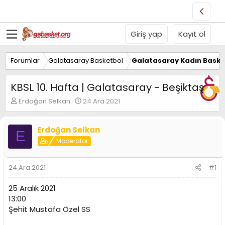
Giriş yap
Kayıt ol
Forumlar
Galatasaray Basketbol
Galatasaray Kadın Baske
KBSL 10. Hafta | Galatasaray - Beşiktaş
K
B
Erdoğan Selkan
24 Ara 2021
o
a
n
ş
u
l
Erdoğan Selkan
E
y
a
Moderator
u
n
B
g
a
ı
24 Ara 2021
#1
ş
ç
l
t
25 Aralık 2021
a
a
13:00
t
r
Şehit Mustafa Özel SS
a
i
n
h