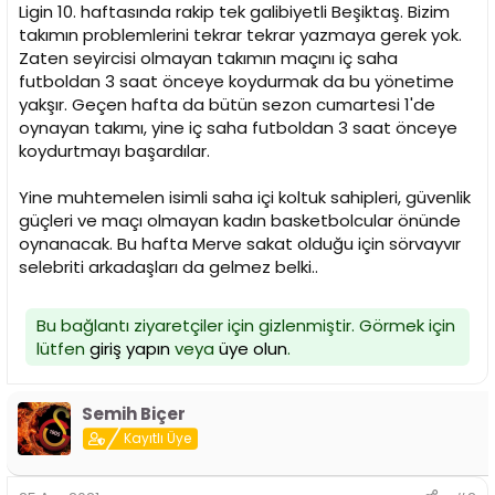
i
Ligin 10. haftasında rakip tek galibiyetli Beşiktaş. Bizim
takımın problemlerini tekrar tekrar yazmaya gerek yok.
Zaten seyircisi olmayan takımın maçını iç saha
futboldan 3 saat önceye koydurmak da bu yönetime
yakşır. Geçen hafta da bütün sezon cumartesi 1'de
oynayan takımı, yine iç saha futboldan 3 saat önceye
koydurtmayı başardılar.
Yine muhtemelen isimli saha içi koltuk sahipleri, güvenlik
güçleri ve maçı olmayan kadın basketbolcular önünde
oynanacak. Bu hafta Merve sakat olduğu için sörvayvır
selebriti arkadaşları da gelmez belki..
Bu bağlantı ziyaretçiler için gizlenmiştir. Görmek için
lütfen
giriş yapın
veya
üye olun
.
Semih Biçer
Kayıtlı Üye