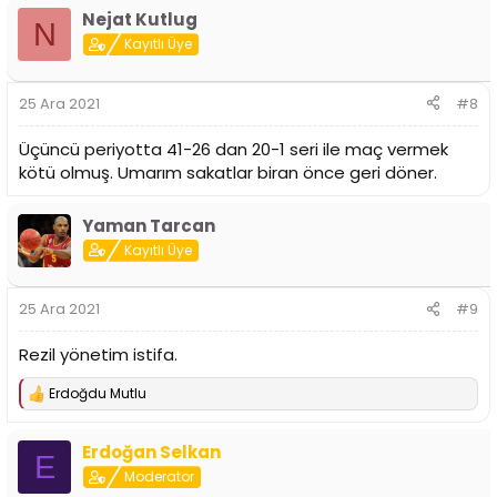
p
Nejat Kutlug
k
N
i
Kayıtlı Üye
l
e
r
25 Ara 2021
#8
:
Üçüncü periyotta 41-26 dan 20-1 seri ile maç vermek
kötü olmuş. Umarım sakatlar biran önce geri döner.
Yaman Tarcan
Kayıtlı Üye
25 Ara 2021
#9
Rezil yönetim istifa.
Erdoğdu Mutlu
T
e
p
Erdoğan Selkan
k
E
i
Moderator
l