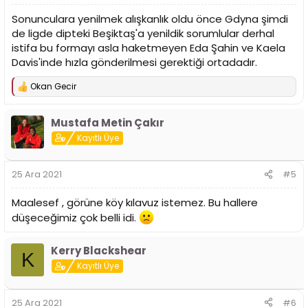
Sonunculara yenilmek alışkanlık oldu önce Gdyna şimdi
de ligde dipteki Beşiktaş'a yenildik sorumlular derhal
istifa bu formayı asla haketmeyen Eda Şahin ve Kaela
Davis'inde hızla gönderilmesi gerektiği ortadadır.
Okan Gecir
T
e
p
Mustafa Metin Çakır
k
i
Kayıtlı Üye
l
e
r
25 Ara 2021
#5
:
Maalesef , görüne köy kılavuz istemez. Bu hallere
düşeceğimiz çok belli idi.
Kerry Blackshear
K
Kayıtlı Üye
25 Ara 2021
#6