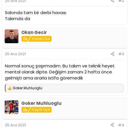
25 Ara 2021
#2
Salonda tam bir derbi havası
Takımda da
Okan Gecir
Kayıtlı Üye
25 Ara 2021
#3
Normal sonuç şaşırmadım. Bu takım ve teknik heyet
mental olarak dipte. Değişim zamanı 2 hafta önce
gelmişti ama ısrarla istifa göremedik
Goker Muhluoglu
T
e
p
Goker Muhluoglu
k
i
Kayıtlı Üye
l
e
r
25 Ara 2021
#4
: