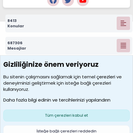
8413
Konular
687306
Mesajlar
Gizliliğinize önem veriyoruz
7390
Kullanıcılar
Bu sitenin çalışmasını sağlamak için temel
çerezleri
ve
deneyiminizi geliştirmek için isteğe bağlı çerezleri
MosesBrownHayranı
kullanıyoruz.
Son üye
Daha fazla bilgi edinin ve tercihlerinizi yapılandırın
Bize ulaşın
Şartlar ve kurallar
Gizlilik politikası
Çerezler
Yardım
Ana sayfa
R
Tüm çerezleri kabul et
S
S
Galatasaray Basketbol | GS Basket Taraftar Platformu
İsteğe bağlı çerezleri reddedin