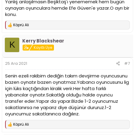
Yanlış anlaşılmasın Beşiktaş'ı yenememek hem bugün
oynayan oyunculara hemde Efe Güven'e yazar.O ayrı bir
konu.
Köprü Ali
T
e
p
Kerry Blackshear
k
K
i
Kayıtlı Üye
l
e
r
25 Ara 2021
#7
:
Senin ezeli rakibim dediğin takım devşirme oyuncusunu
bazen oynatır bazen oynatmaz.Yabancı oyuncusunu lig
için lüks kaçtığından kiralık verir.Her hafta farklı
yabancılar oynatır.Sakatlığı olduğu halde oyuncu
transfer eder.Yapar da yapar.Bizde 1-2 oyuncumuz
sakatlanırsa ne yaparız diye düşünür dururuz.1-2
oyuncumuz sakatlanınca dağılırız.
Köprü Ali
T
e