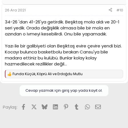
e
r
26 Ara 2021
#10
:
34-26 'dan 41-26'ya getirdik. Beşiktaş mola aldı ve 20-1
seri yedik. Orada değişiklik olmasa bile bir mola en
azından o ivmeyi kesebilirdi. Onu bile yapamadık.
Yazı ile bir galibiyeti olan Beşiktaş evire çevire yendi bizi.
Kocayı bulunca basketbolu bırakan Cansu'ya bile
madara ettiniz bu kulübü. Bunlar kolay kolay
hazmedilecek rezillikler değil...
Funda Küçük
,
Köprü Ali
ve
Erdoğdu Mutlu
T
e
p
k
Cevap yazmak için giriş yap yada kayıt ol.
i
l
e
Facebook
X (Twitter)
Bluesky
LinkedIn
Pinterest
Tumblr
WhatsApp
E-posta
Paylaş:
r
: