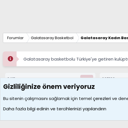
Forumlar
Galatasaray Basketbol
Galatasaray Kadın Bas
Galatasaray basketbolu Türkiye'ye getiren kulüpt
8411
687188
Konular
Mesajlar
Gizliliğinize önem veriyoruz
Çerezler
Bu sitenin çalışmasını sağlamak için temel
çerezleri
ve deney
Daha fazla bilgi edinin ve tercihlerinizi yapılandırın
Galatasaray Basketbol | GS Basket Taraftar Platformu