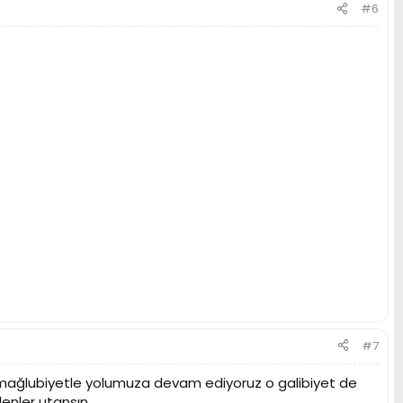
#6
#7
1 mağlubiyetle yolumuza devam ediyoruz o galibiyet de
enler utansın.