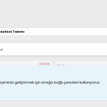
ketbol Takımı
ür
7388
Kullanıcılar
Bize ulaşın
Şartl
iminizi geliştirmek için isteğe bağlı çerezleri kullanıyoruz.