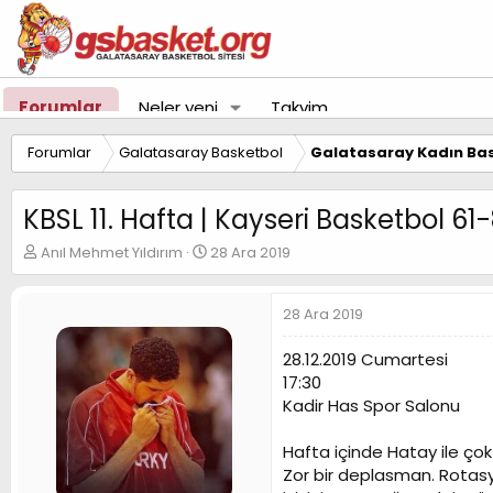
Forumlar
Neler yeni
Takvim
Forumlar
Galatasaray Basketbol
Galatasaray Kadın Bas
KBSL 11. Hafta | Kayseri Basketbol 6
K
B
Anıl Mehmet Yıldırım
28 Ara 2019
o
a
n
ş
u
l
28 Ara 2019
y
a
u
n
28.12.2019 Cumartesi
B
g
17:30
a
ı
Kadir Has Spor Salonu
ş
ç
l
t
a
a
Hafta içinde Hatay ile çok
t
r
Zor bir deplasman. Rotasy
a
i