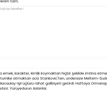
üvenim tam.
içti bu taraftar !
emek, karakter, kimlik koymaktan hiçbir şekilde imtina etme
urnike atmaktan aciz Stankovic'ten, undersize Meltem-Sud
acaulay-Işıl üçlüsü rahat galibiyeti getirdi. Haftaya Ormansp
tırız. Yürüyedurun Aslanlar.