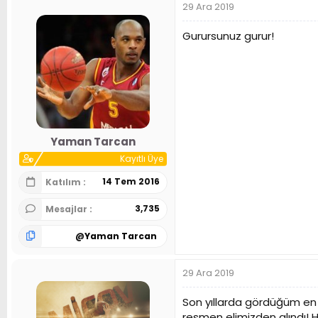
29 Ara 2019
Gurursunuz gurur!
Yaman Tarcan
Kayıtlı Üye
14 Tem 2016
Katılım
3,735
Mesajlar
@
Yaman Tarcan
29 Ara 2019
Son yıllarda gördüğüm en 
resmen elimizden alındı! 