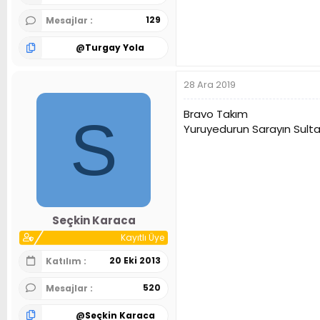
129
Mesajlar
@
Turgay Yola
28 Ara 2019
Bravo Takım
S
Yuruyedurun Sarayın Sulta
Seçkin Karaca
Kayıtlı Üye
20 Eki 2013
Katılım
520
Mesajlar
@
Seçkin Karaca