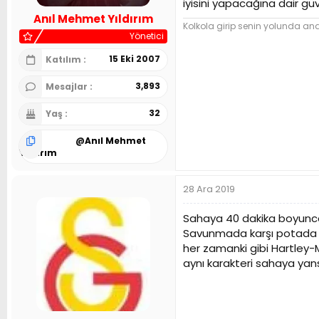
iyisini yapacağına dair g
n
h
Anıl Mehmet Yıldırım
i
Kolkola girip senin yolunda and 
Yönetici
15 Eki 2007
Katılım
3,893
Mesajlar
32
Yaş
@
Anıl Mehmet
Yıldırım
28 Ara 2019
Sahaya 40 dakika boyunca 
Savunmada karşı potada t
her zamanki gibi Hartley-M
aynı karakteri sahaya yansı