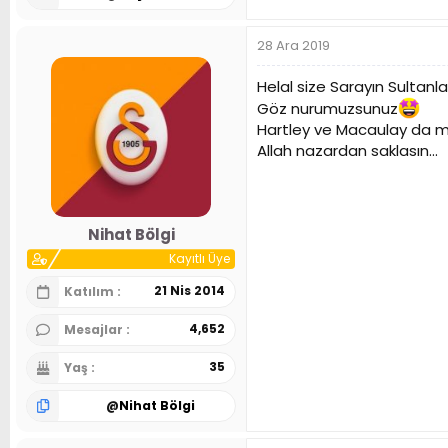
28 Ara 2019
Helal size Sarayın Sultanlar
Göz nurumuzsunuz
Hartley ve Macaulay da m
Allah nazardan saklasın...
Nihat Bölgi
Kayıtlı Üye
21 Nis 2014
Katılım
4,652
Mesajlar
35
Yaş
@
Nihat Bölgi