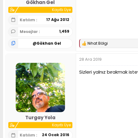
Gökhan Gel
Kayıtlı Üye
17 Ağu 2012
Katılım
1,459
Mesajlar
@
Gökhan Gel
Nihat Bölgi
T
e
p
28 Ara 2019
k
i
l
Sizleri yalnız bırakmak iste
e
r
:
Turgay Yola
Kayıtlı Üye
24 Ocak 2016
Katılım