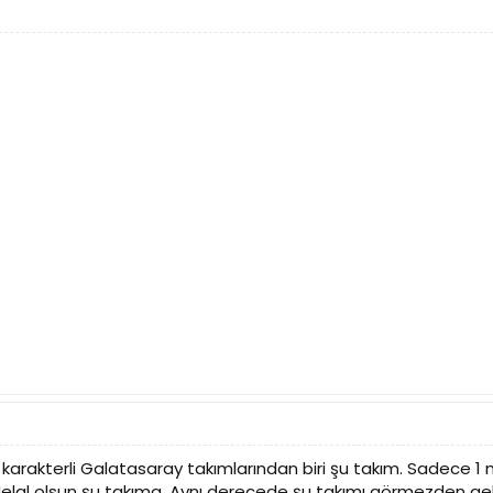
karakterli Galatasaray takımlarından biri şu takım. Sadece 
Helal olsun şu takıma. Aynı derecede şu takımı görmezden gel