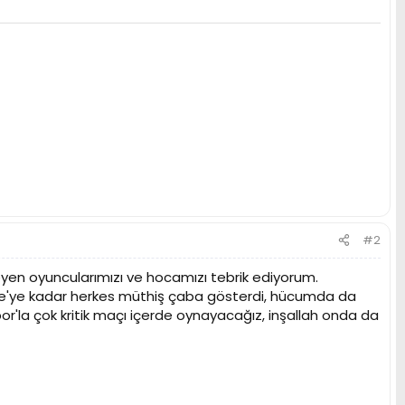
#2
yen oyuncularımızı ve hocamızı tebrik ediyorum.
e'ye kadar herkes müthiş çaba gösterdi, hücumda da
or'la çok kritik maçı içerde oynayacağız, inşallah onda da