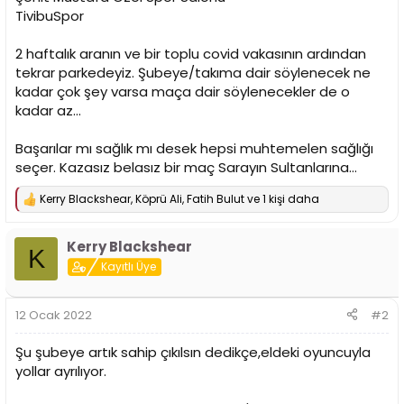
n
h
TivibuSpor
i
2 haftalık aranın ve bir toplu covid vakasının ardından
tekrar parkedeyiz. Şubeye/takıma dair söylenecek ne
kadar çok şey varsa maça dair söylenecekler de o
kadar az...
Başarılar mı sağlık mı desek hepsi muhtemelen sağlığı
seçer. Kazasız belasız bir maç Sarayın Sultanlarına...
Kerry Blackshear
,
Köprü Ali
,
Fatih Bulut
ve 1 kişi daha
T
e
p
Kerry Blackshear
k
K
i
Kayıtlı Üye
l
e
r
12 Ocak 2022
#2
:
Şu şubeye artık sahip çıkılsın dedikçe,eldeki oyuncuyla
yollar ayrılıyor.