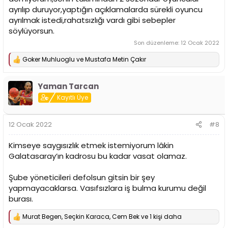
ayrılıp duruyor,yaptığın açıklamalarda sürekli oyuncu
ayrılmak istedi,rahatsızlığı vardı gibi sebepler
söylüyorsun.
Son düzenleme:
12 Ocak 2022
Goker Muhluoglu
ve
Mustafa Metin Çakır
T
e
p
Yaman Tarcan
k
i
Kayıtlı Üye
l
e
r
12 Ocak 2022
#8
:
Kimseye saygısızlık etmek istemiyorum lâkin
Galatasaray’ın kadrosu bu kadar vasat olamaz.
Şube yöneticileri defolsun gitsin bir şey
yapmayacaklarsa. Vasıfsızlara iş bulma kurumu değil
burası.
Murat Begen
,
Seçkin Karaca
,
Cem Bek
ve 1 kişi daha
T