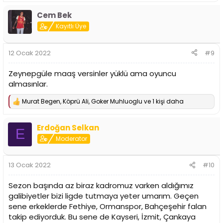
e
p
Cem Bek
k
i
Kayıtlı Üye
l
e
r
12 Ocak 2022
#9
:
Zeynepgüle maaş versinler yüklü ama oyuncu
almasınlar.
Murat Begen
,
Köprü Ali
,
Goker Muhluoglu
ve 1 kişi daha
T
e
p
Erdoğan Selkan
k
E
i
Moderator
l
e
r
13 Ocak 2022
#10
:
Sezon başında az biraz kadromuz varken aldığımız
galibiyetler bizi ligde tutmaya yeter umarım. Geçen
sene erkeklerde Fethiye, Ormanspor, Bahçeşehir falan
takip ediyorduk. Bu sene de Kayseri, İzmit, Çankaya