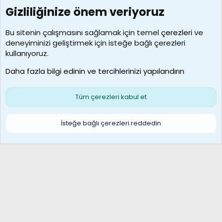
Gizliliğinize önem veriyoruz
7388
Kullanıcılar
Bu sitenin çalışmasını sağlamak için temel
çerezleri
ve
deneyiminizi geliştirmek için isteğe bağlı çerezleri
borabekirogluu
kullanıyoruz.
Son üye
Daha fazla bilgi edinin ve tercihlerinizi yapılandırın
Bize ulaşın
Şartlar ve kurallar
Gizlilik politikası
Çerezler
Yardım
Ana sayfa
R
Tüm çerezleri kabul et
S
S
Galatasaray Basketbol | GS Basket Taraftar Platformu
İsteğe bağlı çerezleri reddedin
®
Community platform by XenForo
© 2010-2026 XenForo Ltd.
XenForo Türkçe 🇹🇷 Destek Forumu –
XenWp.Com