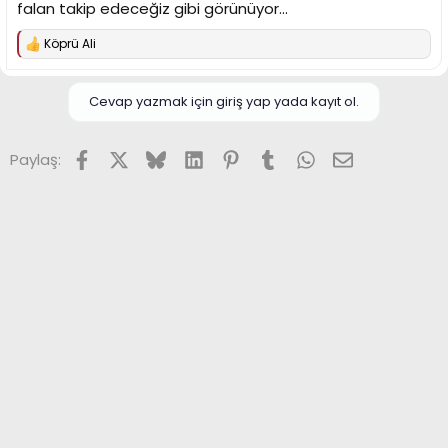
falan takip edeceğiz gibi görünüyor...
Köprü Ali
T
e
p
k
Cevap yazmak için giriş yap yada kayıt ol.
i
l
e
Facebook
X (Twitter)
Bluesky
LinkedIn
Pinterest
Tumblr
WhatsApp
E-posta
Paylaş:
r
: