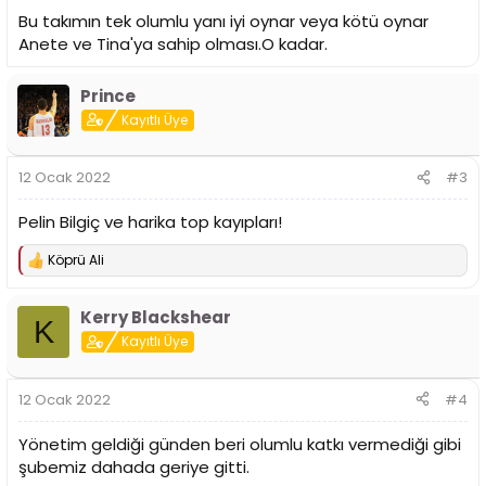
Bu takımın tek olumlu yanı iyi oynar veya kötü oynar
Anete ve Tina'ya sahip olması.O kadar.
Prince
Kayıtlı Üye
12 Ocak 2022
#3
Pelin Bilgiç ve harika top kayıpları!
Köprü Ali
T
e
p
Kerry Blackshear
k
K
i
Kayıtlı Üye
l
e
r
12 Ocak 2022
#4
:
Yönetim geldiği günden beri olumlu katkı vermediği gibi
şubemiz dahada geriye gitti.