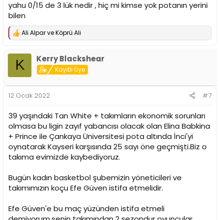
yahu 0/15 de 3 lük nedir , hiç mi kimse yok potanın yerini
bilen
Ali Alpar
ve
Köprü Ali
T
e
p
Kerry Blackshear
k
K
i
Kayıtlı Üye
l
e
r
12 Ocak 2022
#7
:
39 yaşındaki Tan White + takımların ekonomik sorunları
olmasa bu ligin zayıf yabancısı olacak olan Elina Babkina
+ Prince ile Çankaya Üniversitesi pota altında İnci'yi
oynatarak Kayseri karşısında 25 sayı öne geçmişti.Biz o
takıma evimizde kaybediyoruz.
Bugün kadın basketbol şubemizin yöneticileri ve
takımımızın koçu Efe Güven istifa etmelidir.
Efe Güven'e bu maç yüzünden istifa etmeli
demiyorum,senin takımından 2 sezondur oyuncular