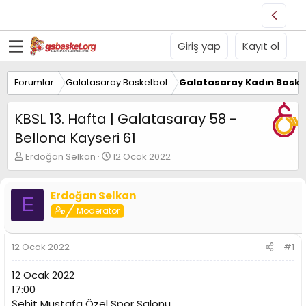
Giriş yap
Kayıt ol
Forumlar
Galatasaray Basketbol
Galatasaray Kadın Baske
KBSL 13. Hafta | Galatasaray 58 -
Bellona Kayseri 61
K
B
Erdoğan Selkan
12 Ocak 2022
o
a
n
ş
u
l
Erdoğan Selkan
E
y
a
Moderator
u
n
B
g
a
ı
12 Ocak 2022
#1
ş
ç
l
t
12 Ocak 2022
a
a
17:00
t
r
Şehit Mustafa Özel Spor Salonu
a
i