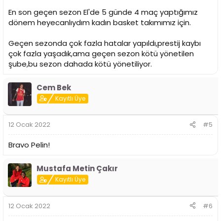
En son geçen sezon El'de 5 günde 4 maç yaptığımız
dönem heyecanlıydım kadın basket takımımız için.
Geçen sezonda çok fazla hatalar yapıldı,prestij kaybı
çok fazla yaşadık,ama geçen sezon kötü yönetilen
şube,bu sezon dahada kötü yönetiliyor.
Cem Bek
Kayıtlı Üye
12 Ocak 2022
#5
Bravo Pelin!
Mustafa Metin Çakır
Kayıtlı Üye
12 Ocak 2022
#6