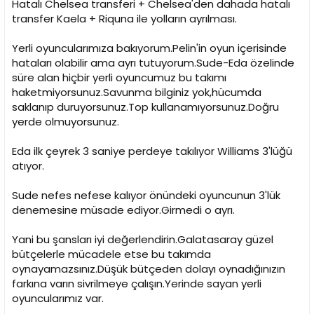
Hatalı Chelsea transferi + Chelsea'den dahada hatalı
transfer Kaela + Riquna ile yolların ayrılması.
Yerli oyuncularımıza bakıyorum.Pelin'in oyun içerisinde
hataları olabilir ama ayrı tutuyorum.Sude-Eda özelinde
süre alan hiçbir yerli oyuncumuz bu takımı
haketmiyorsunuz.Savunma bilginiz yok,hücumda
saklanıp duruyorsunuz.Top kullanamıyorsunuz.Doğru
yerde olmuyorsunuz.
Eda ilk çeyrek 3 saniye perdeye takılıyor Williams 3'lüğü
atıyor.
Sude nefes nefese kalıyor önündeki oyuncunun 3'lük
denemesine müsade ediyor.Girmedi o ayrı.
Yani bu şansları iyi değerlendirin.Galatasaray güzel
bütçelerle mücadele etse bu takımda
oynayamazsınız.Düşük bütçeden dolayı oynadığınızın
farkına varın sivrilmeye çalışın.Yerinde sayan yerli
oyuncularımız var.