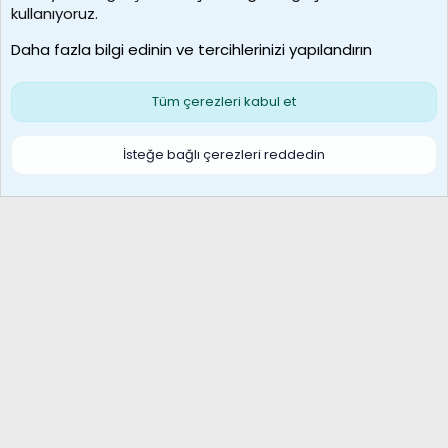
borabekirogluu
kullanıyoruz.
Son üye
Daha fazla bilgi edinin ve tercihlerinizi yapılandırın
Bize ulaşın
Şartlar ve kurallar
Gizlilik politikası
Çerezler
Yardım
Ana sayfa
R
Tüm çerezleri kabul et
S
S
Galatasaray Basketbol | GS Basket Taraftar Platformu
İsteğe bağlı çerezleri reddedin
®
Community platform by XenForo
© 2010-2026 XenForo Ltd.
XenForo Türkçe 🇹🇷 Destek Forumu –
XenWp.Com