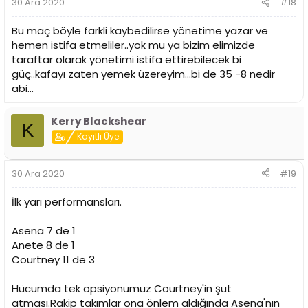
30 Ara 2020
#18
Bu maç böyle farkli kaybedilirse yönetime yazar ve
hemen istifa etmeliler..yok mu ya bizim elimizde
taraftar olarak yönetimi istifa ettirebilecek bi
güç..kafayı zaten yemek üzereyim...bi de 35 -8 nedir
abi...
Kerry Blackshear
K
Kayıtlı Üye
30 Ara 2020
#19
İlk yarı performansları.
Asena 7 de 1
Anete 8 de 1
Courtney 11 de 3
Hücumda tek opsiyonumuz Courtney'in şut
atması.Rakip takımlar ona önlem aldığında Asena'nın