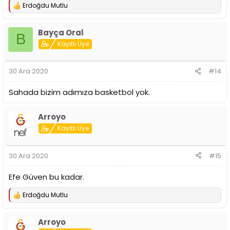
Erdoğdu Mutlu
T
e
p
Bayça Oral
k
B
i
Kayıtlı Üye
l
e
r
30 Ara 2020
#14
:
Sahada bizim adımıza basketbol yok.
Arroyo
Kayıtlı Üye
30 Ara 2020
#15
Efe Güven bu kadar.
Erdoğdu Mutlu
T
e
p
Arroyo
k