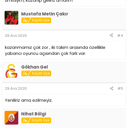
ümitliyim, kazanıp geliriz umarım
Mustafa Metin Çakır
Kayıtlı Üye
29 Ara 2020
#4
kazanmamız çok zor , iki takım arasında özellikle
yabancı oyuncu açısından çok fark var.
Gökhan Gel
Kayıtlı Üye
29 Ara 2020
#5
Yeniliriz ama ezilmeyiz.
Nihat Bölgi
Kayıtlı Üye