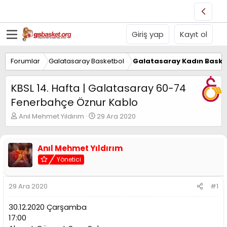
Giriş yap
Kayıt ol
Forumlar
Galatasaray Basketbol
Galatasaray Kadın Baske
KBSL 14. Hafta | Galatasaray 60-74
Fenerbahçe Öznur Kablo
K
B
Anıl Mehmet Yıldırım
29 Ara 2020
o
a
n
ş
u
l
Anıl Mehmet Yıldırım
y
a
Yönetici
u
n
B
g
a
ı
29 Ara 2020
#1
ş
ç
l
t
30.12.2020 Çarşamba
a
a
t
r
17:00
a
i