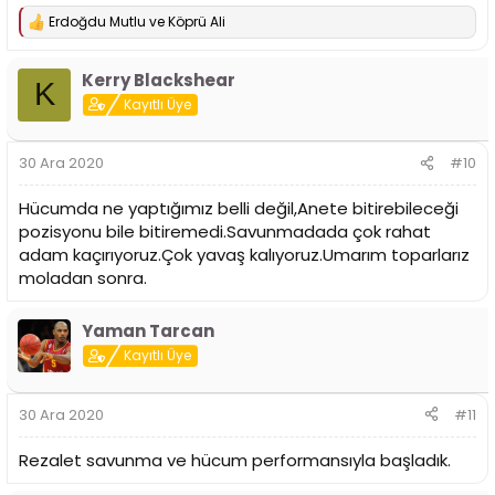
Erdoğdu Mutlu
ve
Köprü Ali
T
e
p
Kerry Blackshear
k
K
i
Kayıtlı Üye
l
e
r
30 Ara 2020
#10
:
Hücumda ne yaptığımız belli değil,Anete bitirebileceği
pozisyonu bile bitiremedi.Savunmadada çok rahat
adam kaçırıyoruz.Çok yavaş kalıyoruz.Umarım toparlarız
moladan sonra.
Yaman Tarcan
Kayıtlı Üye
30 Ara 2020
#11
Rezalet savunma ve hücum performansıyla başladık.