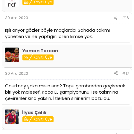
i
Kayıtlı Üye
l
e
r
30 Ara 2020
#16
:
Işılı arıyor gözler böyle maçlarda. Sahada takımı
yöneten ve ne yaptığını bilen kimse yok.
Yaman Tarcan
Kayıtlı Üye
30 Ara 2020
#17
Courtney şaka mısın sen? Topu çemberden geçirecek
biri yok malesef. Koca EL şampiyonunu lise takımına
çevirenler kına yaksın. İzlerken sinirlerim bozuldu.
İlyas Çelik
Kayıtlı Üye