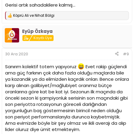
Gerisi artık sahadakilere kalmış...
Köprü Ali
ve
Nihat Bölgi
T
e
p
Eyüp Özkaya
k
i
Kayıtlı Üye
l
e
r
30 Ara 2020
#9
:
Sanırım kolektif totem yapıyoruz
Evet rakip güçlendi
ama güç farkının çok daha fazla olduğu maçlarda bile
ya kazandık ya da elimizden kaçırdık onları. Bence onlara
karşı alınan galibiyet/mağlubiyet oranımız bütçe
oranlarına göre kat be kat iyi. Sezonun ilk maçında da
önceki sezon ki şampiyonluk serisinin son maçındaki gibi
son periyotta rotasyonun göreceli darlığından
yorgunluğun baş göstermesinin birincil neden olduğu
son periyot performanslarıyla durunca kaybetmiştik.
Ama evimizde böyle bir şey olmaz ve ikili averajı da alıp
lider oluruz diye ümit etmekteyim.