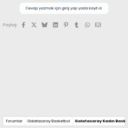
Cevap yazmak için giriş yap yada kayıt ol.
Facebook
X (Twitter)
Bluesky
LinkedIn
Pinterest
Tumblr
WhatsApp
E-posta
Paylaş:
Forumlar
Galatasaray Basketbol
Galatasaray Kadın Baske