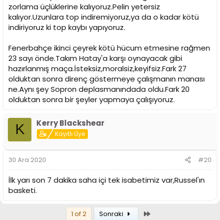
zorlama üçlüklerine kalıyoruz.Pelin yetersiz
kalıyor.Uzunlara top indiremiyoruz,ya da o kadar kötü
indiriyoruz ki top kaybı yapıyoruz.
Fenerbahçe ikinci çeyrek kötü hücum etmesine rağmen
23 sayı önde.Takım Hatay'a karşı oynayacak gibi
hazırlanmış maça.İsteksiz,moralsiz,keyifsiz.Fark 27
olduktan sonra direnç göstermeye çalışmanın manası
ne.Aynı şey Sopron deplasmanındada oldu.Fark 20
olduktan sonra bir şeyler yapmaya çalışıyoruz.
Kerry Blackshear
K
Kayıtlı Üye
30 Ara 2020
#20
İlk yarı son 7 dakika saha içi tek isabetimiz var,Russel'ın
basketi.
Son
1 of 2
Sonraki