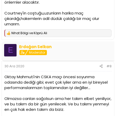
önlemler alacaktır.
Courtney'in coştuğu,uzunların harika maç
çıkardığı,hakemlerin adil düdük çaldığı bir maç olur
umarım.
Nihat Bölgi
ve
Köprü Ali
T
e
p
Erdoğan Selkan
k
E
i
Moderator
l
e
r
30 Ara 2020
#8
:
Oktay Mahmuti'nin CSKA maçı öncesi soyunma
odasında dediği gibi; evet çok iyiler ama en iyi bireysel
performanslarımızın toplamından iyi değiller...
Olmazsa canları sağolsun ama her takım elbet yeniliyor,
ve bu takım da bir gün yenilecek. Ve bu takımı yenmeyi
en çok hak eden takım da biziz.