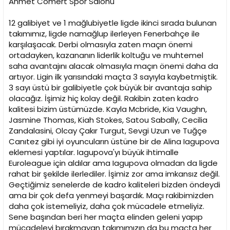
Ahmet Cömert Spor Salonu
n
h
i
12 galibiyet ve 1 mağlubiyetle ligde ikinci sırada bulunan
takımımız, ligde namağlup ilerleyen Fenerbahçe ile
karşılaşacak. Derbi olmasıyla zaten maçın önemi
ortadayken, kazananın liderlik koltuğu ve muhtemel
saha avantajını alacak olmasıyla maçın önemi daha da
artıyor. Ligin ilk yarısındaki maçta 3 sayıyla kaybetmiştik.
3 sayı üstü bir galibiyetle çok büyük bir avantaja sahip
olacağız. İşimiz hiç kolay değil. Rakibin zaten kadro
kalitesi bizim üstümüzde. Kayla Mcbride, Kia Vaughn,
Jasmine Thomas, Kiah Stokes, Satou Sabally, Cecilia
Zandalasini, Olcay Çakır Turgut, Sevgi Uzun ve Tuğçe
Canıtez gibi iyi oyuncuların üstüne bir de Alina Iagupova
eklemesi yaptılar. Iagupova'yı büyük ihtimalle
Euroleague için aldılar ama Iagupova olmadan da ligde
rahat bir şekilde ilerlediler. İşimiz zor ama imkansız değil.
Geçtiğimiz senelerde de kadro kaliteleri bizden öndeydi
ama bir çok defa yenmeyi başardık. Maçı rakibimizden
daha çok istemeliyiz, daha çok mücadele etmeliyiz.
Sene başından beri her maçta elinden geleni yapıp
mücadeleyi bırakmayan takımımızın da bu maçta her