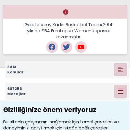
Galatasaray Kadın Basketbol Takımı 2014
yılında FIBA EuroLague Women kupasını
kazanmıştır.
8413
Konular
687256
Mesajlar
Gizliliğinize önem veriyoruz
7388
Kullanıcılar
Bu sitenin çalışmasını sağlamak için temel
çerezleri
ve
deneyiminizi geliştirmek için isteğe bağlı çerezleri