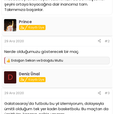
şeyini ortaya koyacağına dair inancımız tam.
Takımımıza başarılar.
Prince
Kayıtlı Üye
29 Ara 2020
#2
Nerde olduğumuzu gösterecek bir maç.
Erdoğan Selkan
ve
Erdoğdu Mutlu
T
e
p
Deniz Ünal
k
D
i
Kayıtlı Üye
l
e
r
29 Ara 2020
#3
:
Galatasaray'da futbolu bu yıl izlemiyorum, dolayısıyla
ümitli olduğum tek yer kadın basketbolu. Bu maçtan da