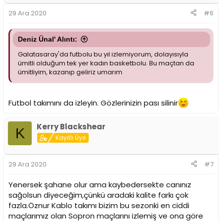
29 Ara 2020
#6
Deniz Ünal' Alıntı:
Galatasaray'da futbolu bu yıl izlemiyorum, dolayısıyla
ümitli olduğum tek yer kadın basketbolu. Bu maçtan da
ümitliyim, kazanıp geliriz umarım
Futbol takımını da izleyin. Gözlerinizin pası silinir
Kerry Blackshear
K
Kayıtlı Üye
29 Ara 2020
#7
Yenersek şahane olur ama kaybedersekte canınız
sağolsun diyeceğim,çünkü aradaki kalite farkı çok
fazla.Öznur Kablo takımı bizim bu sezonki en ciddi
maçlarımız olan Sopron maçlarını izlemiş ve ona göre