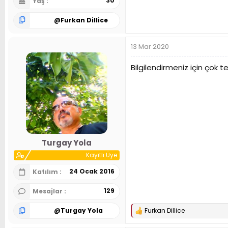
30
Yaş
@
Furkan Dillice
13 Mar 2020
Bilgilendirmeniz için çok t
Turgay Yola
Kayıtlı Üye
24 Ocak 2016
Katılım
129
Mesajlar
@
Turgay Yola
Furkan Dillice
T
e