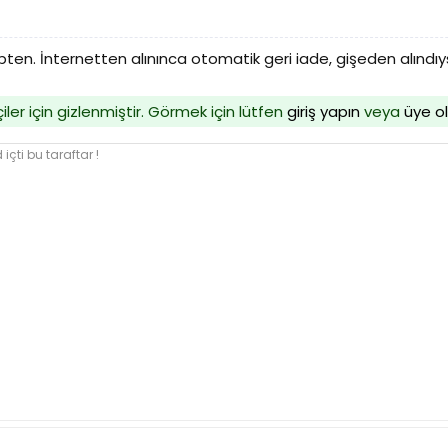
pten. İnternetten alınınca otomatik geri iade, gişeden alındı
iler için gizlenmiştir. Görmek için lütfen
giriş yapın
veya
üye o
içti bu taraftar !