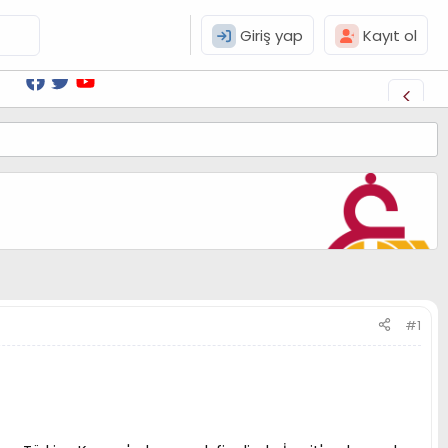
Giriş yap
Kayıt ol
#1