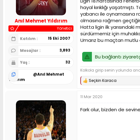
Ligin 18.haftasında Fenerba
n
h
hayal kırıklığı yaşatmıştı
i
yabancı ile oynamasına ra
olmasına rağmen geçtiğimi
Anıl Mehmet Yıldırım
Hatta ligin ilk yarısındaki
Yönetici
sürdürmemiz için muhakkak
15 Eki 2007
Katılım
Umarız bu maçtan mutlu ayr
3,893
Mesajlar
Bu bağlantı ziyaretç
32
Yaş
Kolkola girip senin yolunda and 
@
Anıl Mehmet
Yıldırım
Seçkin Karaca
T
e
p
11 Mar 2020
k
i
l
Fark olur, bizden de sevinen
e
r
: