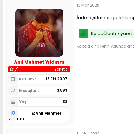
p
13 Mar 2020
k
i
l
İade açıklaması geldi kulü
e
r
:
Bu bağlantı ziyaretç
Kolkola girip senin yolunda and 
Anıl Mehmet Yıldırım
Yönetici
15 Eki 2007
Katılım
3,893
Mesajlar
32
Yaş
@
Anıl Mehmet
Yıldırım
14 Mar 2020