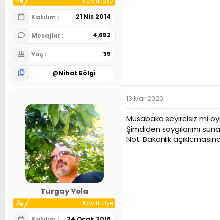
Kayıtlı Üye
21 Nis 2014
Katılım
4,652
Mesajlar
35
Yaş
@
Nihat Bölgi
13 Mar 2020
Müsabaka seyircisiz mi oyn
Şimdiden saygılarımı sunar
Not: Bakanlık açıklamasına
Turgay Yola
Kayıtlı Üye
24 Ocak 2016
Katılım