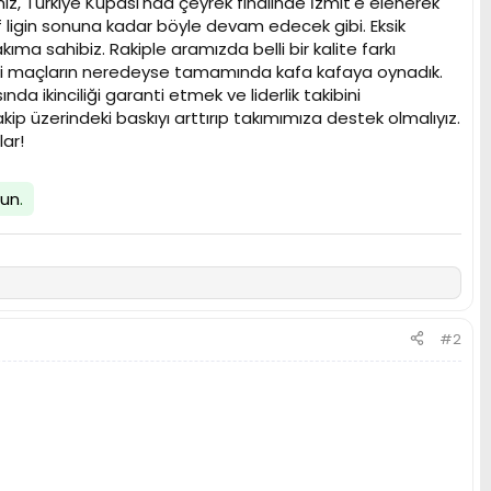
ımız, Türkiye Kupası'nda çeyrek finalinde İzmit'e elenerek
f ligin sonuna kadar böyle devam edecek gibi. Eksik
 sahibiz. Rakiple aramızda belli bir kalite farkı
daki maçların neredeyse tamamında kafa kafaya oynadık.
da ikinciliği garanti etmek ve liderlik takibini
üzerindeki baskıyı arttırıp takımımıza destek olmalıyız.
ar!
lun
.
#2