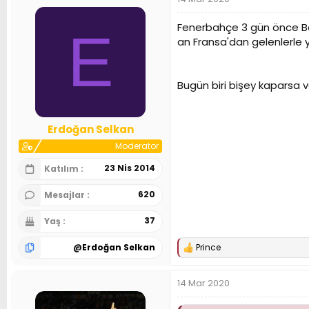
Fenerbahçe 3 gün önce Bo
E
an Fransa'dan gelenlerle y
Bugün biri bişey kaparsa 
Erdoğan Selkan
Moderator
23 Nis 2014
Katılım
620
Mesajlar
37
Yaş
@
Erdoğan Selkan
Prince
T
e
p
14 Mar 2020
k
i
l