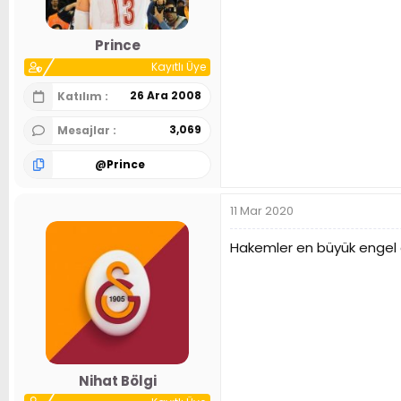
Prince
Kayıtlı Üye
26 Ara 2008
Katılım
3,069
Mesajlar
@
Prince
11 Mar 2020
Hakemler en büyük engel o
Nihat Bölgi