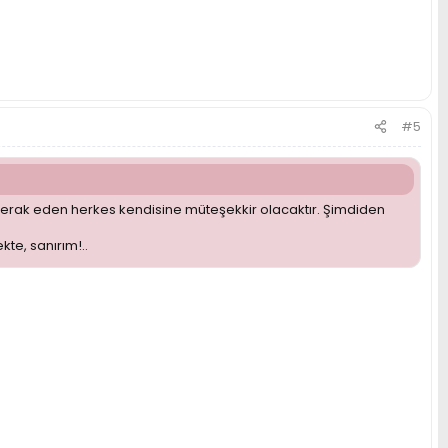
#5
 merak eden herkes kendisine müteşekkir olacaktır. Şimdiden
kte, sanırım!..