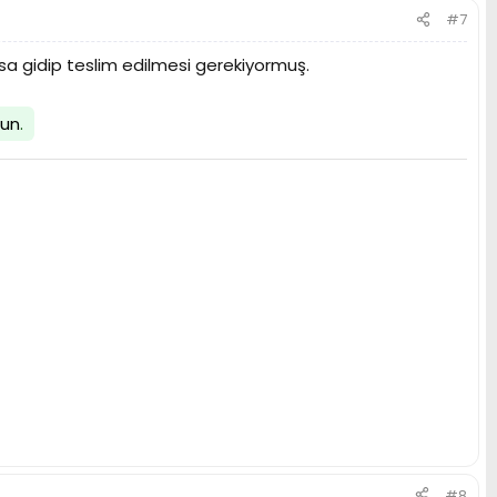
#7
ysa gidip teslim edilmesi gerekiyormuş.
lun
.
#8