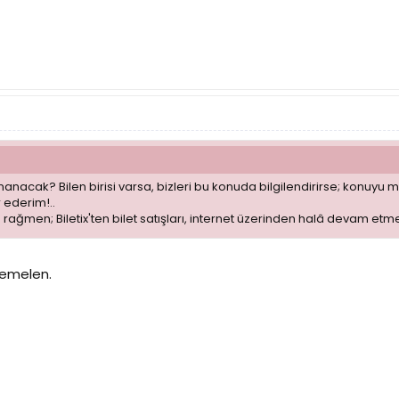
anacak? Bilen birisi varsa, bizleri bu konuda bilgilendirirse; konuyu
 ederim!..
rağmen; Biletix'ten bilet satışları, internet üzerinden halâ devam etme
htemelen.