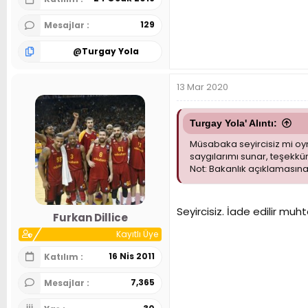
129
Mesajlar
@
Turgay Yola
13 Mar 2020
Turgay Yola' Alıntı:
Müsabaka seyircisiz mi oyn
saygılarımı sunar, teşekkür
Not: Bakanlık açıklamasına 
Seyircisiz. İade edilir mu
Furkan Dillice
Kayıtlı Üye
16 Nis 2011
Katılım
7,365
Mesajlar