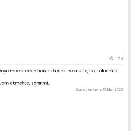
#4
 konuyu merak eden herkes kendisine müteşekkir olacaktır.
evam etmekte, sanırım!..
Son düzenleme:
13 Mar 2020