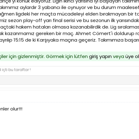
hçe'yi konuk ediyoruz. Ligin ikinci yarısına iyi başlayan takım
. Takımımız aylardır 3 yabancı ile oynuyor ve bu durum maalese
ğmen ligdeki her maçta mücadeleyi elden bırakmayan bir takıma
z sezon play-off yarı final serisi ve bu sezonun ilk yarısın
 maçtaki hakem hataları olmasa kazanabilirdik de. Lig sıralamasın
 kazanmamız gereken bir maç. Ahmet Cömert'i doldurup rakip 
ılıp 15:15 de ki Karşıyaka maçına geçeriz. Takımımıza başarıl
iler için gizlenmiştir. Görmek için lütfen
giriş yapın
veya
üye o
içti bu taraftar !
ler olur!!!