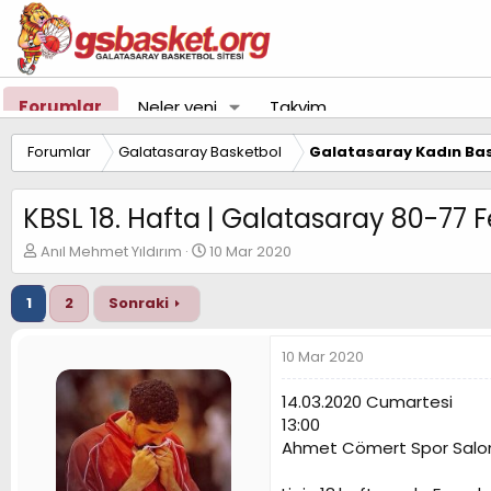
Forumlar
Neler yeni
Takvim
Forumlar
Galatasaray Basketbol
Galatasaray Kadın Bas
KBSL 18. Hafta | Galatasaray 80-77
K
B
Anıl Mehmet Yıldırım
10 Mar 2020
o
a
n
ş
1
2
Sonraki
u
l
y
a
u
n
10 Mar 2020
B
g
a
ı
14.03.2020 Cumartesi
ş
ç
13:00
l
t
Ahmet Cömert Spor Salo
a
a
t
r
a
i