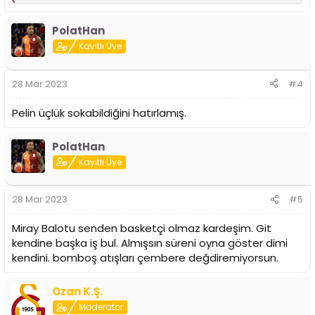
e
p
PolatHan
k
i
Kayıtlı Üye
l
e
r
28 Mar 2023
#4
:
Pelin üçlük sokabildiğini hatırlamış.
PolatHan
Kayıtlı Üye
28 Mar 2023
#5
Miray Balotu senden basketçi olmaz kardeşim. Git
kendine başka iş bul. Almışsın süreni oyna göster dimi
kendini. bomboş atışları çembere değdiremiyorsun.
Ozan K.Ş.
Moderator