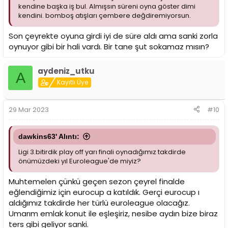
kendine başka iş bul. Almışsın süreni oyna göster dimi
kendini. bomboş atışları çembere değdiremiyorsun.
Son çeyrekte oyuna girdi iyi de süre aldı ama sanki zorla
oynuyor gibi bir hali vardı. Bir tane şut sokamaz mısın?
aydeniz_utku
A
Kayıtlı Üye
29 Mar 2023
#10
dawkins63' Alıntı:
Ligi 3.bitirdik play off yarı finali oynadığımız takdirde
önümüzdeki yıl Euroleague'de miyiz?
Muhtemelen çünkü geçen sezon çeyrel finalde
eğlendiğimiz için eurocup a katıldık. Gerçi eurocup ı
aldığımız takdirde her türlü euroleague olacağız.
Umarım emlak konut ile eşleşiriz, nesibe aydın bize biraz
ters gibi geliyor sanki.