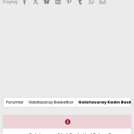
Facebook
X (Twitter)
Bluesky
LinkedIn
Pinterest
Tumblr
WhatsApp
E-posta
Paylaş:
r
:
Forumlar
Galatasaray Basketbol
Galatasaray Kadın Baske