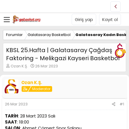
Giriş yap
Kayıt ol
Forumlar
Galatasaray Basketbol
Galatasaray Kadın Baske
KBSL 25.Hafta | Galatasaray Çağdaş
Faktoring - Melikgazi Kayseri Basketbol
K
B
Ozan K.Ş.
26 Mar 2023
o
a
n
ş
u
l
Ozan K.Ş.
y
a
Moderator
u
n
B
g
a
ı
26 Mar 2023
#1
ş
ç
l
t
TARİH
: 28 Mart 2023 Salı
a
a
SAAT
: 18:00
t
r
SALON
: Ahmet Cömert Spor Salonu
a
i