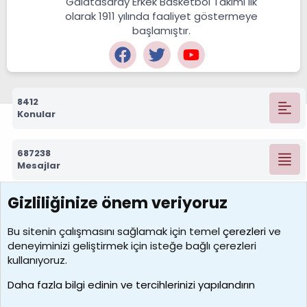
Galatasaray Erkek Basketbol Takımı ilk
olarak 1911 yılında faaliyet göstermeye
başlamıştır.
8412
Konular
687238
Mesajlar
Gizliliğinize önem veriyoruz
7388
Kullanıcılar
Bu sitenin çalışmasını sağlamak için temel
çerezleri
ve
deneyiminizi geliştirmek için isteğe bağlı çerezleri
borabekirogluu
kullanıyoruz.
Son üye
Daha fazla bilgi edinin ve tercihlerinizi yapılandırın
Bize ulaşın
Şartlar ve kurallar
Gizlilik politikası