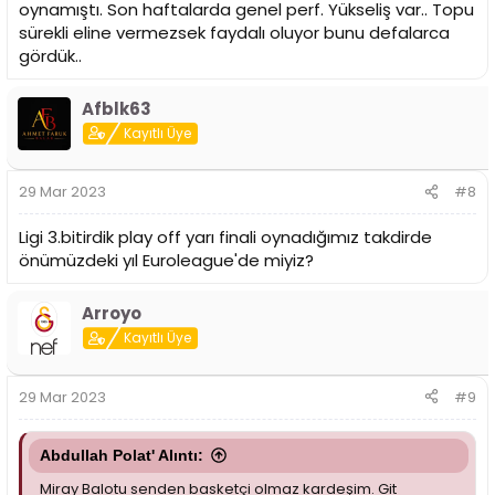
oynamıştı. Son haftalarda genel perf. Yükseliş var.. Topu
sürekli eline vermezsek faydalı oluyor bunu defalarca
gördük..
Afblk63
Kayıtlı Üye
29 Mar 2023
#8
Ligi 3.bitirdik play off yarı finali oynadığımız takdirde
önümüzdeki yıl Euroleague'de miyiz?
Arroyo
Kayıtlı Üye
29 Mar 2023
#9
Abdullah Polat' Alıntı:
Miray Balotu senden basketçi olmaz kardeşim. Git