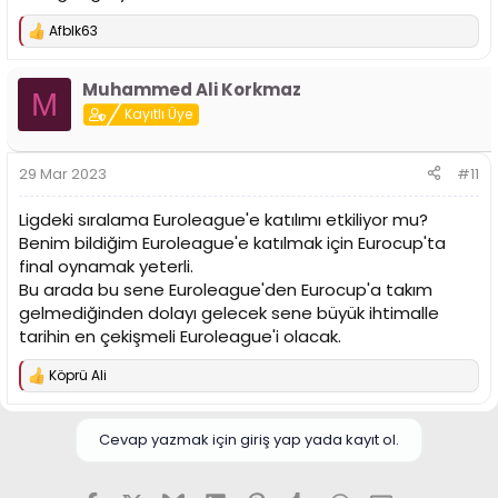
Afblk63
T
e
p
Muhammed Ali Korkmaz
k
M
i
Kayıtlı Üye
l
e
r
29 Mar 2023
#11
:
Ligdeki sıralama Euroleague'e katılımı etkiliyor mu?
Benim bildiğim Euroleague'e katılmak için Eurocup'ta
final oynamak yeterli.
Bu arada bu sene Euroleague'den Eurocup'a takım
gelmediğinden dolayı gelecek sene büyük ihtimalle
tarihin en çekişmeli Euroleague'i olacak.
Köprü Ali
T
e
p
k
Cevap yazmak için giriş yap yada kayıt ol.
i
l
e