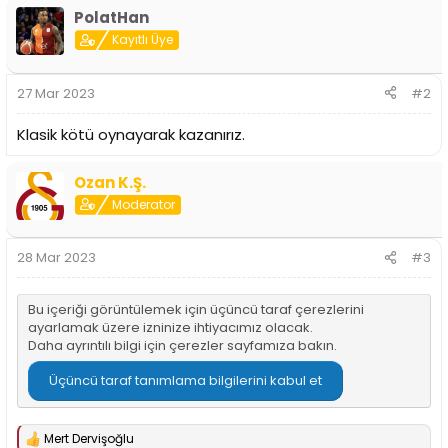
p
PolatHan
k
i
Kayıtlı Üye
l
e
r
27 Mar 2023
#2
:
Klasik kötü oynayarak kazanırız.
Ozan K.Ş.
Moderator
28 Mar 2023
#3
Bu içeriği görüntülemek için üçüncü taraf çerezlerini
ayarlamak üzere izninize ihtiyacımız olacak.
Daha ayrıntılı bilgi için
çerezler sayfamıza
bakın.
Üçüncü taraf tanımlama bilgilerini kabul et
Mert Dervişoğlu
T