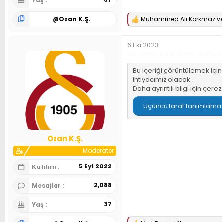
Yaş
@
Ozan K.Ş.
Muhammed Ali Korkmaz
v
T
e
p
6 Eki 2023
k
i
l
e
Bu içeriği görüntülemek içi
r
ihtiyacımız olacak.
:
Daha ayrıntılı bilgi için
çerez
Üçüncü taraf tanımlama bi
Ozan K.Ş.
Moderator
5 Eyl 2022
Katılım
2,088
Mesajlar
37
Yaş