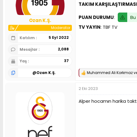
TAKIM KARŞILAŞTIRMAS
n
h
i
Bu 
PUAN DURUMU
:
Ozan K.Ş.
TV YAYIN
: TBF TV
Moderator
5 Eyl 2022
Katılım
2,088
Mesajlar
37
Yaş
@
Ozan K.Ş.
Muhammed Ali Korkmaz
v
T
e
p
2 Eki 2023
k
i
l
Alper hocamın harika taktisy
e
r
: