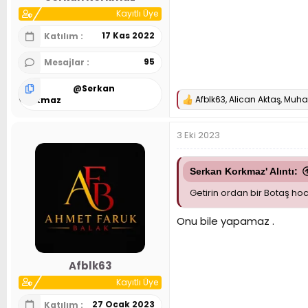
Kayıtlı Üye
17 Kas 2022
Katılım
95
Mesajlar
@
Serkan
Afblk63
,
Alican Aktaş
,
Muha
Korkmaz
T
e
p
3 Eki 2023
k
i
l
e
Serkan Korkmaz' Alıntı:
r
:
Getirin ordan bir Botaş 
Onu bile yapamaz .
Afblk63
Kayıtlı Üye
27 Ocak 2023
Katılım