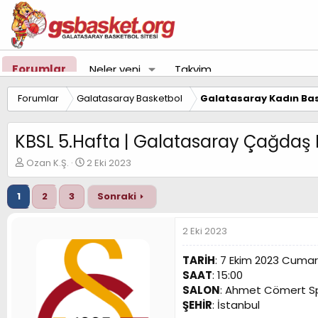
Forumlar
Neler yeni
Takvim
Forumlar
Galatasaray Basketbol
Galatasaray Kadın Bas
KBSL 5.Hafta | Galatasaray Çağdaş 
K
B
Ozan K.Ş.
2 Eki 2023
o
a
n
ş
1
2
3
Sonraki
u
l
y
a
u
n
2 Eki 2023
B
g
a
ı
TARİH
: 7 Ekim 2023 Cumar
ş
ç
SAAT
: 15:00
l
t
SALON
: Ahmet Cömert S
a
a
t
r
ŞEHİR
: İstanbul
a
i