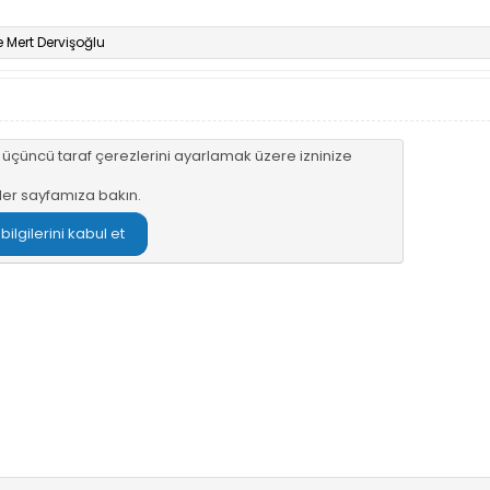
e
Mert Dervişoğlu
n üçüncü taraf çerezlerini ayarlamak üzere izninize
ler sayfamıza
bakın.
lgilerini kabul et