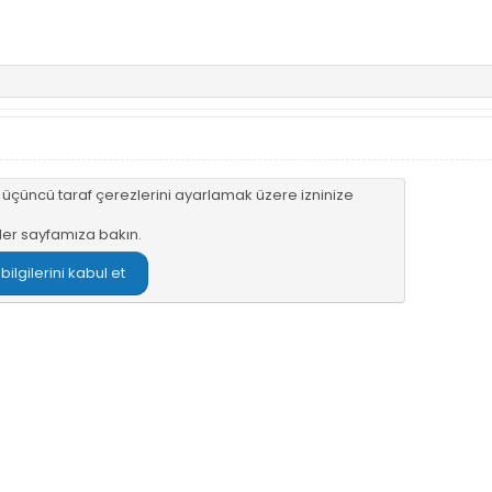
n üçüncü taraf çerezlerini ayarlamak üzere izninize
ler sayfamıza
bakın.
lgilerini kabul et