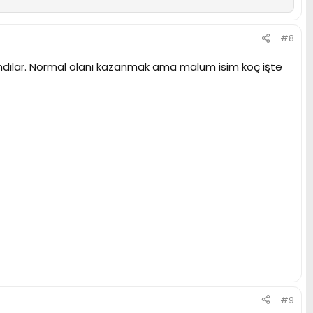
#8
andılar. Normal olanı kazanmak ama malum isim koç işte
#9