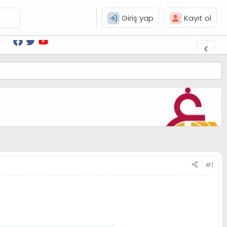
Giriş yap
Kayıt ol
#1