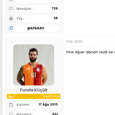
739
Mesajlar
38
Yaş
@
Afblk63
3 Eki 2023
Yine Alper denen rezili v
Funda Küçük
Kayıtlı Üye
17 Ağu 2013
Katılım
531
Mesajlar