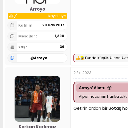
Arroyo
Kayıtlı Üye
29 Kas 2017
Katılım
1,390
Mesajlar
39
Yaş
@
Arroyo
Funda Küçük
,
Alican Akt
T
e
p
2 Eki 2023
k
i
l
e
Arroyo' Alıntı:
r
Alper hocamın harika taktisye
:
Getirin ordan bir Botaş 
Serkan Korkmaz