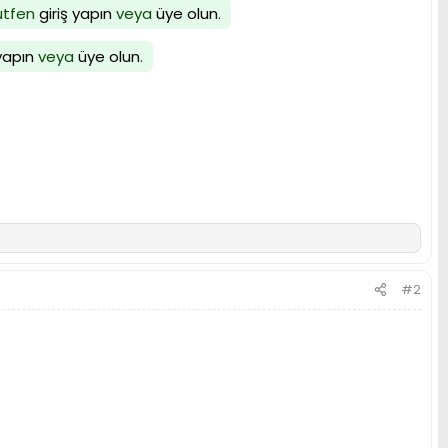
lütfen
giriş yapın
veya
üye olun
.
 yapın
veya
üye olun
.
#2