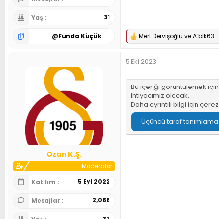
31
Yaş
@
Funda Küçük
Mert Dervişoğlu
ve
Afblk63
T
e
p
5 Eki 2023
k
i
l
e
Bu içeriği görüntülemek içi
r
ihtiyacımız olacak.
:
Daha ayrıntılı bilgi için
çerez
Üçüncü taraf tanımlama bi
Ozan K.Ş.
Moderator
5 Eyl 2022
Katılım
2,088
Mesajlar
37