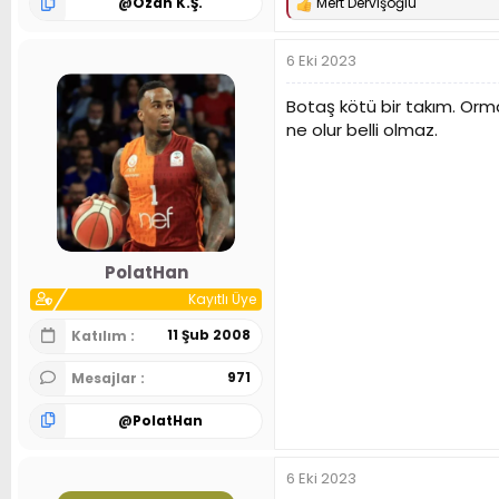
@
Ozan K.Ş.
Mert Dervişoğlu
T
e
p
6 Eki 2023
k
i
l
Botaş kötü bir takım. Orm
e
ne olur belli olmaz.
r
:
PolatHan
Kayıtlı Üye
11 Şub 2008
Katılım
971
Mesajlar
@
PolatHan
6 Eki 2023