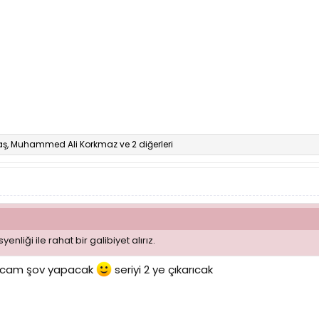
aş
,
Muhammed Ali Korkmaz
ve 2 diğerleri
nliği ile rahat bir galibiyet alırız.
hocam şov yapacak
seriyi 2 ye çıkarıcak