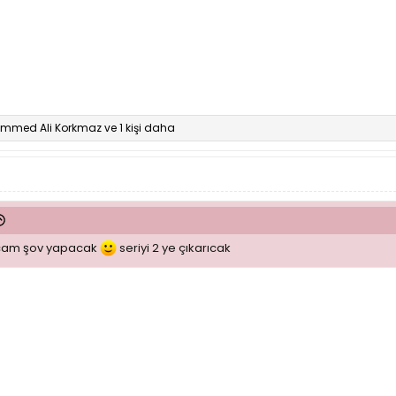
mmed Ali Korkmaz
ve 1 kişi daha
hocam şov yapacak
seriyi 2 ye çıkarıcak