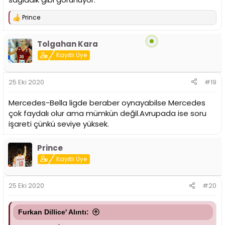
Prince
T
e
p
Tolgahan Kara
k
i
Kayıtlı Üye
l
e
r
25 Eki 2020
#19
:
Mercedes-Bella ligde beraber oynayabilse Mercedes
çok faydalı olur ama mümkün değil.Avrupada ise soru
işareti çünkü seviye yüksek.
Prince
Kayıtlı Üye
25 Eki 2020
#20
Furkan Dillice' Alıntı: