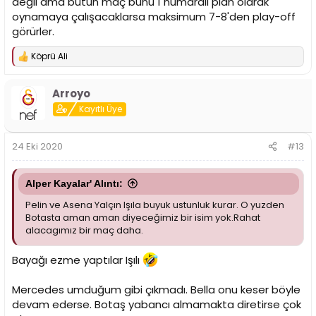
değil ama bütün maç bunu 1 numaralı plan olarak
oynamaya çalışacaklarsa maksimum 7-8'den play-off
görürler.
Köprü Ali
T
e
p
Arroyo
k
i
Kayıtlı Üye
l
e
r
24 Eki 2020
#13
:
Alper Kayalar' Alıntı:
Pelin ve Asena Yalçın Işıla buyuk ustunluk kurar. O yuzden
Botasta aman aman diyeceğimiz bir isim yok.Rahat
alacagımız bir maç daha.
Bayağı ezme yaptılar Işılı
Mercedes umduğum gibi çıkmadı. Bella onu keser böyle
devam ederse. Botaş yabancı almamakta diretirse çok