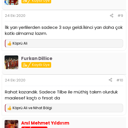
Kayıtlı Üye
24 Eki 2020
#9
İlk yarı yerlilerden sadece 3 sayı geldi.İkinci yarı daha çok
katkı almamız lazım.
Köprü Ali
T
e
p
Furkan Dillice
k
i
Kayıtlı Üye
l
e
r
24 Eki 2020
#10
:
Rahat kazandık. Sadece Tilbe ile müthiş takım olurduk
maalesef kaçtı o fırsat da
Köprü Ali
ve
Nihat Bölgi
T
e
p
Anıl Mehmet Yıldırım
k
i