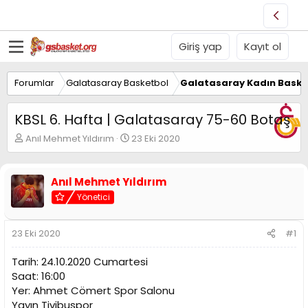
Giriş yap
Kayıt ol
Forumlar
Galatasaray Basketbol
Galatasaray Kadın Baske
KBSL 6. Hafta | Galatasaray 75-60 Botaş
K
B
Anıl Mehmet Yıldırım
23 Eki 2020
o
a
n
ş
u
l
Anıl Mehmet Yıldırım
y
a
Yönetici
u
n
B
g
a
ı
23 Eki 2020
#1
ş
ç
l
t
Tarih: 24.10.2020 Cumartesi
a
a
t
r
Saat: 16:00
a
i
Yer: Ahmet Cömert Spor Salonu
n
h
Yayın Tivibuspor