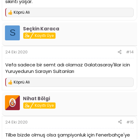
sıkıntı yaşar.
Köprü Ali
T
e
p
Seçkin Karaca
k
S
i
Kayıtlı Üye
l
e
r
24 Eki 2020
#14
:
Vefa sadece bir semt adı olamaz Galatasaray'lilar icin
Yuruyedurun Sarayın Sultanları
Köprü Ali
T
e
p
Nihat Bölgi
k
i
Kayıtlı Üye
l
e
r
24 Eki 2020
#15
:
Tilbe bizde olmuş olsa şampiyonluk için Fenerbahçe'ye