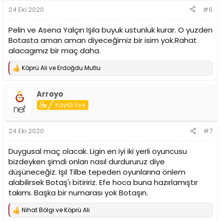
r
24 Eki 2020
#6
:
Pelin ve Asena Yalçın Işıla buyuk ustunluk kurar. O yuzden
Botasta aman aman diyeceğimiz bir isim yok.Rahat
alacagımız bir maç daha.
Köprü Ali
ve
Erdoğdu Mutlu
T
e
p
Arroyo
k
i
Kayıtlı Üye
l
e
r
24 Eki 2020
#7
:
Duygusal maç olacak. Ligin en iyi iki yerli oyuncusu
bizdeyken şimdi onları nasıl durdururuz diye
düşüneceğiz. Işıl Tilbe tepeden oyunlarına önlem
alabilirsek Botaş'ı bitiririz. Efe hoca buna hazırlamıştır
takımı. Başka bir numarası yok Botaşın.
Nihat Bölgi
ve
Köprü Ali
T