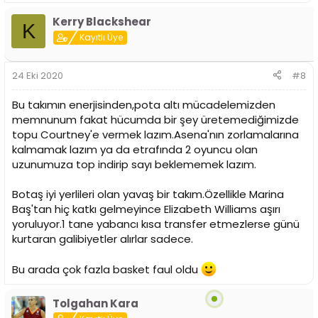
e
p
Kerry Blackshear
k
K
i
Kayıtlı Üye
l
e
r
24 Eki 2020
#8
:
Bu takımın enerjisinden,pota altı mücadelemizden
memnunum fakat hücumda bir şey üretemediğimizde
topu Courtney'e vermek lazım.Asena'nın zorlamalarına
kalmamak lazım ya da etrafında 2 oyuncu olan
uzunumuza top indirip sayı beklememek lazım.
Botaş iyi yerlileri olan yavaş bir takım.Özellikle Marina
Baş'tan hiç katkı gelmeyince Elizabeth Williams aşırı
yoruluyor.1 tane yabancı kısa transfer etmezlerse günü
kurtaran galibiyetler alırlar sadece.
Bu arada çok fazla basket faul oldu
Tolgahan Kara