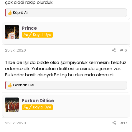
çok ciddi rakip olurduk.
Köprü Ali
T
e
p
Prince
k
i
Kayıtlı Üye
l
e
r
25 Eki 2020
#16
:
Tilbe de Işıl da bizde olsa şampiyonluk kelimesini telafuz
edemezdik. Yabancıların kalitesi arasında uçurum var.
Bu kadar basit olsaydı Botaş bu durumda olmazdı.
Gökhan Gel
T
e
p
Furkan Dillice
k
i
Kayıtlı Üye
l
e
r
25 Eki 2020
#17
: