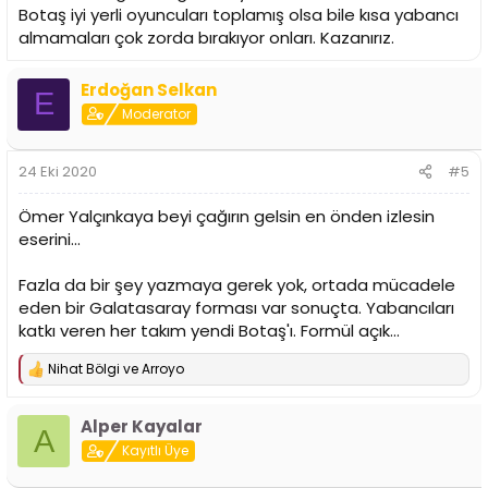
Botaş iyi yerli oyuncuları toplamış olsa bile kısa yabancı
almamaları çok zorda bırakıyor onları. Kazanırız.
Erdoğan Selkan
E
Moderator
24 Eki 2020
#5
Ömer Yalçınkaya beyi çağırın gelsin en önden izlesin
eserini...
Fazla da bir şey yazmaya gerek yok, ortada mücadele
eden bir Galatasaray forması var sonuçta. Yabancıları
katkı veren her takım yendi Botaş'ı. Formül açık...
Nihat Bölgi
ve
Arroyo
T
e
p
Alper Kayalar
k
A
i
Kayıtlı Üye
l
e