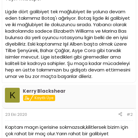
i
Ligde dört galibiyet tek mağlubiyet ile yoluna devam
eden takımımız Botaş'ı ağırlıyor. Botaş ligde iki galibiyet
ve iki mağlubiyet ile dokuzuncu sırada. Yabancı olarak
kadrolarında sadece Elizabeth Williams ve Marina Bas
bulunsa da yerli oyuncu rotasyonu ligin belki de en iyisi
diyebiliriz. Eski kaptanımız Işıl Alben başta olmak üzere
Tilbe Şenyürek, Bahar Çağlar, Ayşe Cora gibi tanıdık
isimler mevcut. Lige istedikleri gibi giremediler ama
kaliteli bir kadroya sahipler. Şu maça kadar mücadeleyi
hep en üstte takımımızın bu gidişatı devam ettirmesini
umar ve bu zor maçta başarılar dileriz.
Kerry Blackshear
K
Kayıtlı Üye
23 Eki 2020
#2
Kaptanı maçın içerisine sokmazsak,kilitlersek bizim için
çok rahat bir maç olur.Yarın rahat bir galibiyet