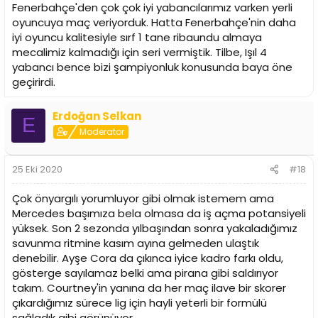
Fenerbahçe'den çok çok iyi yabancılarımız varken yerli
oyuncuya maç veriyorduk. Hatta Fenerbahçe'nin daha
iyi oyuncu kalitesiyle sırf 1 tane ribaundu almaya
mecalimiz kalmadığı için seri vermiştik. Tilbe, Işıl 4
yabancı bence bizi şampiyonluk konusunda baya öne
geçirirdi.
Erdoğan Selkan
E
Moderator
25 Eki 2020
#18
Çok önyargılı yorumluyor gibi olmak istemem ama
Mercedes başımıza bela olmasa da iş açma potansiyeli
yüksek. Son 2 sezonda yılbaşından sonra yakaladığımız
savunma ritmine kasım ayına gelmeden ulaştık
denebilir. Ayşe Cora da çıkınca iyice kadro farkı oldu,
gösterge sayılamaz belki ama pirana gibi saldırıyor
takım. Courtney'in yanına da her maç ilave bir skorer
çıkardığımız sürece lig için hayli yeterli bir formülü
sağladık gibi görünüyor.