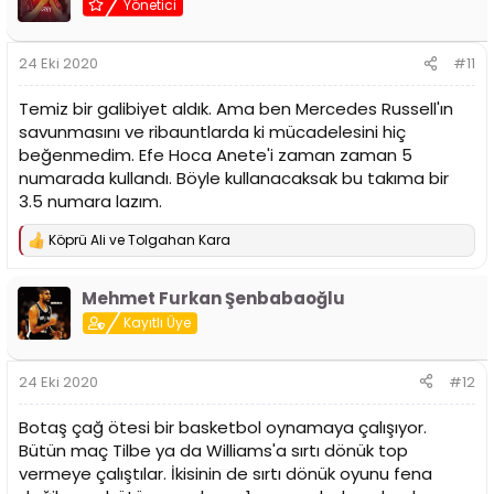
Yönetici
l
e
r
24 Eki 2020
#11
:
Temiz bir galibiyet aldık. Ama ben Mercedes Russell'ın
savunmasını ve ribauntlarda ki mücadelesini hiç
beğenmedim. Efe Hoca Anete'i zaman zaman 5
numarada kullandı. Böyle kullanacaksak bu takıma bir
3.5 numara lazım.
Köprü Ali
ve
Tolgahan Kara
T
e
p
Mehmet Furkan Şenbabaoğlu
k
i
Kayıtlı Üye
l
e
r
24 Eki 2020
#12
:
Botaş çağ ötesi bir basketbol oynamaya çalışıyor.
Bütün maç Tilbe ya da Williams'a sırtı dönük top
vermeye çalıştılar. İkisinin de sırtı dönük oyunu fena