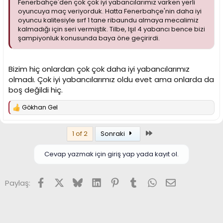
Fenerbahçe'den çok çok iyi yabancılarımız varken yerli
oyuncuya maç veriyorduk. Hatta Fenerbahçe'nin daha iyi
oyuncu kalitesiyle sırf 1 tane ribaundu almaya mecalimiz
kalmadığı için seri vermiştik. Tilbe, Işıl 4 yabancı bence bizi
şampiyonluk konusunda baya öne geçirirdi.
Bizim hiç onlardan çok çok daha iyi yabancılarımız
olmadı. Çok iyi yabancılarımız oldu evet ama onlarda da
boş değildi hiç.
Gökhan Gel
T
e
p
Son
1 of 2
Sonraki
k
i
l
Cevap yazmak için giriş yap yada kayıt ol.
e
r
:
Facebook
X (Twitter)
Bluesky
LinkedIn
Pinterest
Tumblr
WhatsApp
E-posta
Paylaş: