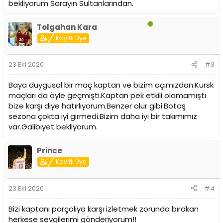
bekliyorum Sarayın Sultanlarından.
Tolgahan Kara
Kayıtlı Üye
23 Eki 2020
#3
Baya duygusal bir maç kaptan ve bizim açımızdan.Kursk
maçları da öyle geçmişti.Kaptan pek etkili olamamıştı
bize karşı diye hatırlıyorum.Benzer olur gibi.Botaş
sezona çokta iyi girmedi.Bizim daha iyi bir takımımız
var.Galibiyet bekliyorum.
Prince
Kayıtlı Üye
23 Eki 2020
#4
Bizi kaptanı parçalıya karşı izletmek zorunda bırakan
herkese sevgilerimi gönderiyorum!!