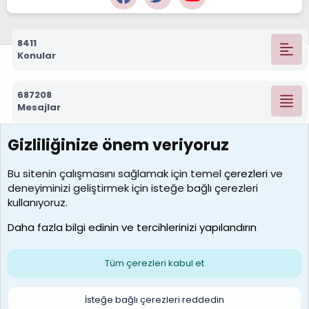
8411
Konular
687208
Mesajlar
Gizliliğinize önem veriyoruz
7388
Kullanıcılar
Bu sitenin çalışmasını sağlamak için temel
çerezleri
ve
deneyiminizi geliştirmek için isteğe bağlı çerezleri
borabekirogluu
kullanıyoruz.
Son üye
Daha fazla bilgi edinin ve tercihlerinizi yapılandırın
Bize ulaşın
Şartlar ve kurallar
Gizlilik politikası
Çerezler
Yardım
Ana sayfa
R
Tüm çerezleri kabul et
S
S
Galatasaray Basketbol | GS Basket Taraftar Platformu
İsteğe bağlı çerezleri reddedin