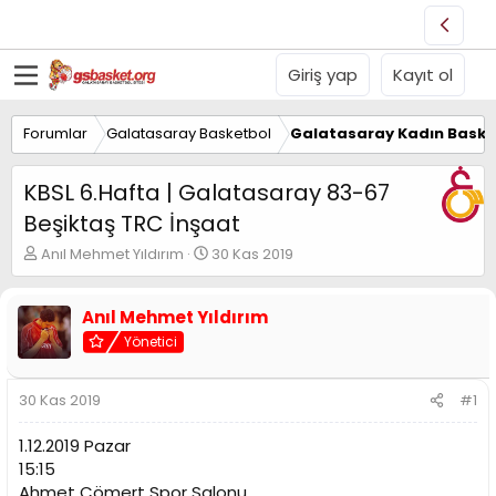
Giriş yap
Kayıt ol
Forumlar
Galatasaray Basketbol
Galatasaray Kadın Baske
KBSL 6.Hafta | Galatasaray 83-67
Beşiktaş TRC İnşaat
K
B
Anıl Mehmet Yıldırım
30 Kas 2019
o
a
n
ş
u
l
Anıl Mehmet Yıldırım
y
a
Yönetici
u
n
B
g
a
ı
30 Kas 2019
#1
ş
ç
l
t
1.12.2019 Pazar
a
a
15:15
t
r
Ahmet Cömert Spor Salonu
a
i