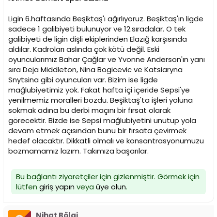
n
h
i
Ligin 6.haftasında Beşiktaş'ı ağırlıyoruz. Beşiktaş'ın ligde
sadece 1 galibiyeti bulunuyor ve 12.sıradalar. O tek
galibiyeti de ligin dişli ekiplerinden Elazığ karşısında
aldılar. Kadroları aslında çok kötü değil. Eski
oyuncularımız Bahar Çağlar ve Yvonne Anderson'ın yanı
sıra Deja Middleton, Nina Bogicevic ve Katsiaryna
Snytsina gibi oyuncuları var. Bizim ise ligde
mağlubiyetimiz yok. Fakat hafta içi içeride Sepsi'ye
yenilmemiz moralleri bozdu. Beşiktaş'ta işleri yoluna
sokmak adına bu derbi maçını bir fırsat olarak
görecektir. Bizde ise Sepsi mağlubiyetini unutup yola
devam etmek açısından bunu bir fırsata çevirmek
hedef olacaktır. Dikkatli olmalı ve konsantrasyonumuzu
bozmamamız lazım. Takımıza başarılar.
Bu bağlantı ziyaretçiler için gizlenmiştir. Görmek için
lütfen
giriş yapın
veya
üye olun
.
Nihat Bölgi