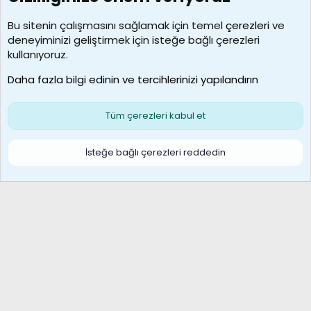
Kullanıcılar
Bu sitenin çalışmasını sağlamak için temel
çerezleri
ve
deneyiminizi geliştirmek için isteğe bağlı çerezleri
borabekirogluu
kullanıyoruz.
Son üye
Daha fazla bilgi edinin ve tercihlerinizi yapılandırın
Bize ulaşın
Şartlar ve kurallar
Gizlilik politikası
Çerezler
Yardım
Ana sayfa
R
Tüm çerezleri kabul et
S
S
Galatasaray Basketbol | GS Basket Taraftar Platformu
İsteğe bağlı çerezleri reddedin
®
Community platform by XenForo
© 2010-2026 XenForo Ltd.
XenForo Türkçe 🇹🇷 Destek Forumu –
XenWp.Com