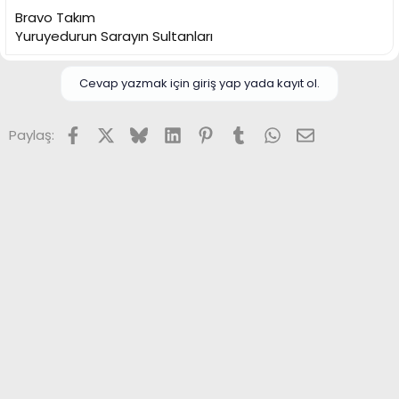
Bravo Takım
Yuruyedurun Sarayın Sultanları
Cevap yazmak için giriş yap yada kayıt ol.
Facebook
X (Twitter)
Bluesky
LinkedIn
Pinterest
Tumblr
WhatsApp
E-posta
Paylaş: