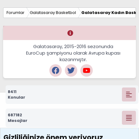
Forumlar
Galatasaray Basketbol
Galatasaray Kadın Baske
Galatasaray, 2015-2016 sezonunda
EuroCup şampiyonu olarak Avrupa kupası
kazanmıştır.
8411
Konular
687182
Mesajlar
Gizliliğinize önem veriyoruz
7388