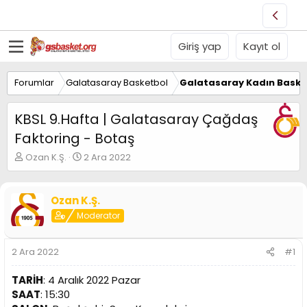
Giriş yap
Kayıt ol
Forumlar
Galatasaray Basketbol
Galatasaray Kadın Baske
KBSL 9.Hafta | Galatasaray Çağdaş
Faktoring - Botaş
K
B
Ozan K.Ş.
2 Ara 2022
o
a
n
ş
u
l
Ozan K.Ş.
y
a
Moderator
u
n
B
g
a
ı
2 Ara 2022
#1
ş
ç
l
t
TARİH
: 4 Aralık 2022 Pazar
a
a
t
r
SAAT
: 15:30
a
i