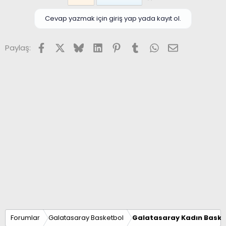
Cevap yazmak için giriş yap yada kayıt ol.
Facebook
X (Twitter)
Bluesky
LinkedIn
Pinterest
Tumblr
WhatsApp
E-posta
Paylaş:
Forumlar
Galatasaray Basketbol
Galatasaray Kadın Baske