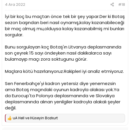
4 Ara 2022
#18
İyi bir koç bu maçtan önce tek bir şey yapar.Der ki Botaş
sezon başından beri nasıl oynamış,kolay kazanabileceği
bir maç olmuş mu,olduysa kolay kazanabilmiş mi bunları
sorgular.
Bunu sorgulayan koç Botaş'ın Litvanya deplasmanında
son çeyrek 15 sayı öndeyken nasıl dakikalarca sayı
bulamayıp maçı zora soktugunu görür.
Maçlara kötü hazırlanıyoruz.Rakipleri iyi analiz etmiyoruz.
Sen Fenerbahçe'yi kadron yetersiz diye yenemezsin
ama Botaş maçındaki oyunun kadroyla alakası yok.Ya
da Eurocup'ta Polonya deplasmanında ve Slovakya
deplasmanında alınan yenilgiler kadroyla alakalı şeyler
değil.
uA Hell
ve
Hüseyin Bozkurt
T
e
p