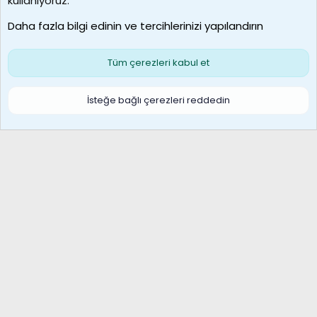
kullanıyoruz.
Son üye
Daha fazla bilgi edinin ve tercihlerinizi yapılandırın
Bize ulaşın
Şartlar ve kurallar
Gizlilik politikası
Çerezler
Yardım
Ana sayfa
R
Tüm çerezleri kabul et
S
S
Galatasaray Basketbol | GS Basket Taraftar Platformu
İsteğe bağlı çerezleri reddedin
®
Community platform by XenForo
© 2010-2026 XenForo Ltd.
XenForo Türkçe 🇹🇷 Destek Forumu –
XenWp.Com