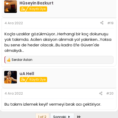
Hüseyin Bozkurt
k
i
Kayıtlı Üye
l
e
r
4 Ara 2022
#19
:
Koçla uzaklar gözükmüyor...Herhangi bir koç dokunuşu
yok takımda. Acilen aksiyon alınmalı yol yakınken...Yoksa
bu sene de heder olacak...Bu kadro Efe Güven'de
olmalıydı...
Serdar Aslan
T
e
p
uA Hell
k
i
Kayıtlı Üye
l
e
r
4 Ara 2022
#20
:
Bu takımı izlemek keyif vermeyi bırak acı çektiriyor.
Son
1 of 2
Sonraki