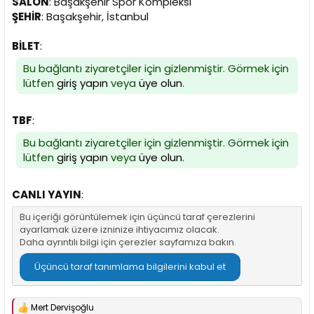
SALON
: Başakşehir Spor Kompleksi
n
h
ŞEHİR
: Başakşehir, İstanbul
i
BİLET
:
Bu bağlantı ziyaretçiler için gizlenmiştir. Görmek için
lütfen
giriş yapın
veya
üye olun
.
TBF
:
Bu bağlantı ziyaretçiler için gizlenmiştir. Görmek için
lütfen
giriş yapın
veya
üye olun
.
CANLI YAYIN
:
Bu içeriği görüntülemek için üçüncü taraf çerezlerini
ayarlamak üzere izninize ihtiyacımız olacak.
Daha ayrıntılı bilgi için
çerezler sayfamıza
bakın.
Üçüncü taraf tanımlama bilgilerini kabul et
Mert Dervişoğlu
T