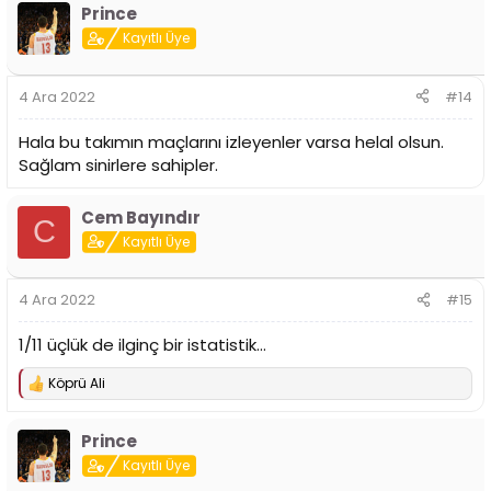
Prince
Kayıtlı Üye
4 Ara 2022
#14
Hala bu takımın maçlarını izleyenler varsa helal olsun.
Sağlam sinirlere sahipler.
Cem Bayındır
C
Kayıtlı Üye
4 Ara 2022
#15
1/11 üçlük de ilginç bir istatistik...
Köprü Ali
T
e
p
Prince
k
i
Kayıtlı Üye
l