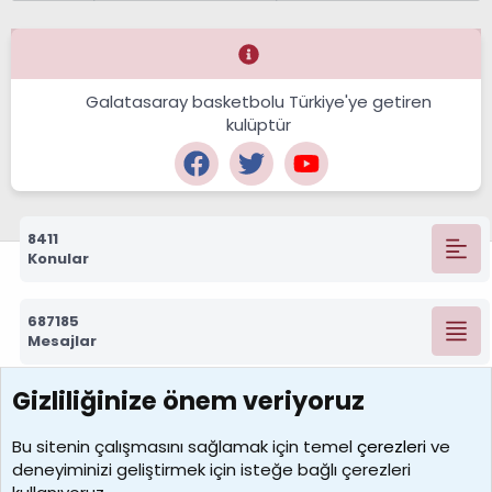
Galatasaray basketbolu Türkiye'ye getiren
kulüptür
8411
Konular
687185
Mesajlar
Gizliliğinize önem veriyoruz
7388
Kullanıcılar
Bu sitenin çalışmasını sağlamak için temel
çerezleri
ve
deneyiminizi geliştirmek için isteğe bağlı çerezleri
borabekirogluu