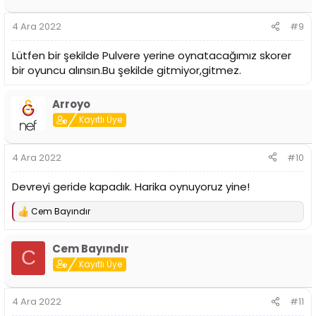
e
r
4 Ara 2022
#9
:
Lütfen bir şekilde Pulvere yerine oynatacağımız skorer
bir oyuncu alınsın.Bu şekilde gitmiyor,gitmez.
Arroyo
Kayıtlı Üye
4 Ara 2022
#10
Devreyi geride kapadık. Harika oynuyoruz yine!
Cem Bayındır
T
e
p
Cem Bayındır
k
C
i
Kayıtlı Üye
l
e
r
4 Ara 2022
#11
: