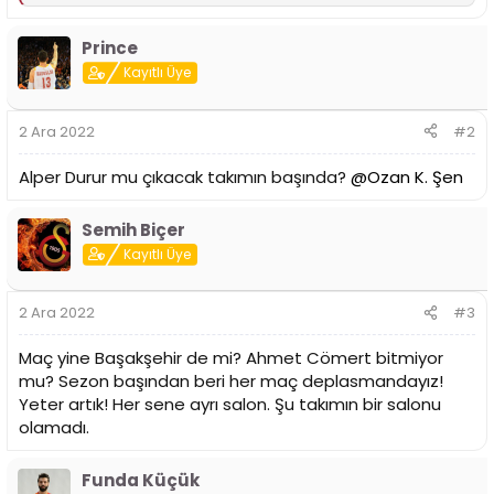
e
p
Prince
k
i
Kayıtlı Üye
l
e
r
2 Ara 2022
#2
:
Alper Durur mu çıkacak takımın başında?
@Ozan K. Şen
Semih Biçer
Kayıtlı Üye
2 Ara 2022
#3
Maç yine Başakşehir de mi? Ahmet Cömert bitmiyor
mu? Sezon başından beri her maç deplasmandayız!
Yeter artık! Her sene ayrı salon. Şu takımın bir salonu
olamadı.
Funda Küçük