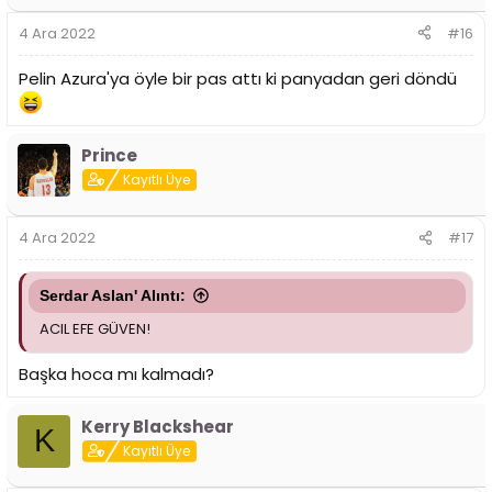
e
r
4 Ara 2022
#16
:
Pelin Azura'ya öyle bir pas attı ki panyadan geri döndü
Prince
Kayıtlı Üye
4 Ara 2022
#17
Serdar Aslan' Alıntı:
ACIL EFE GÜVEN!
Başka hoca mı kalmadı?
Kerry Blackshear
K
Kayıtlı Üye