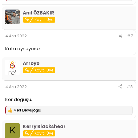
e
p
Anıl ÖZBAKIR
k
i
Kayıtlı Üye
l
e
r
4 Ara 2022
#7
:
Kötü oynuyoruz
Arroyo
Kayıtlı Üye
4 Ara 2022
#8
Kör döğüşü.
Mert Dervişoğlu
T
e
p
Kerry Blackshear
k
K
i
Kayıtlı Üye
l