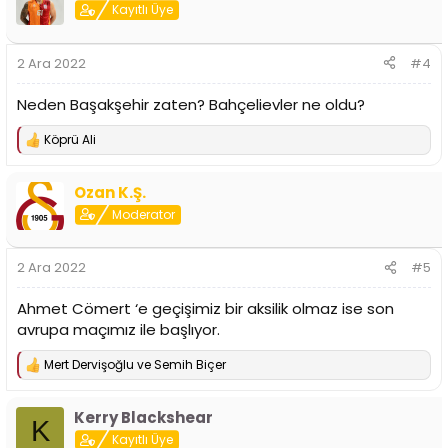
Kayıtlı Üye
2 Ara 2022
#4
Neden Başakşehir zaten? Bahçelievler ne oldu?
Köprü Ali
T
e
p
Ozan K.Ş.
k
i
Moderator
l
e
r
2 Ara 2022
#5
:
Ahmet Cömert ‘e geçişimiz bir aksilik olmaz ise son
avrupa maçımız ile başlıyor.
Mert Dervişoğlu
ve
Semih Biçer
T
e
p
Kerry Blackshear
k
K
i
Kayıtlı Üye