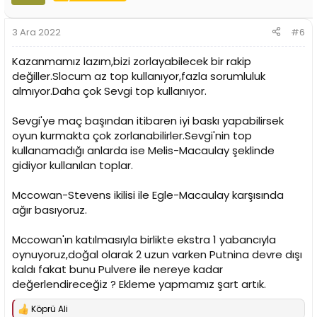
l
e
r
3 Ara 2022
#6
:
Kazanmamız lazım,bizi zorlayabilecek bir rakip
değiller.Slocum az top kullanıyor,fazla sorumluluk
almıyor.Daha çok Sevgi top kullanıyor.
Sevgi'ye maç başından itibaren iyi baskı yapabilirsek
oyun kurmakta çok zorlanabilirler.Sevgi'nin top
kullanamadığı anlarda ise Melis-Macaulay şeklinde
gidiyor kullanılan toplar.
Mccowan-Stevens ikilisi ile Egle-Macaulay karşısında
ağır basıyoruz.
Mccowan'ın katılmasıyla birlikte ekstra 1 yabancıyla
oynuyoruz,doğal olarak 2 uzun varken Putnina devre dışı
kaldı fakat bunu Pulvere ile nereye kadar
değerlendireceğiz ? Ekleme yapmamız şart artık.
Köprü Ali
T