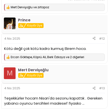
Mert Dervişoğlu
ve
zirtapoz
T
e
p
Prince
k
i
Kayıtlı Üye
l
e
r
4 Nis 2025
#12
:
Kötü değil çok kötü kadro kurmuş Ekrem hoca.
Ercan Göktepe
,
Köprü Ali
,
Berk Özkaya
ve 2 diğerleri
T
e
p
Mert Dervişoğlu
k
M
i
Kayıtlı Üye
l
e
r
4 Nis 2025
#13
:
Teşekkürler hocam Nisan'da sezonu kapattık . Gereken
yabancı oyuncu tercihleri maalesef fiyasko ...