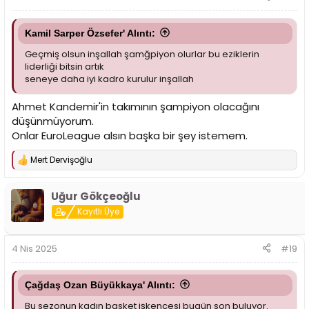
:
Kamil Sarper Özsefer' Alıntı:
Geçmiş olsun inşallah şamğpiyon olurlar bu eziklerin
liderliği bitsin artık
seneye daha iyi kadro kurulur inşallah
Ahmet Kandemir'in takımının şampiyon olacağını
düşünmüyorum.
Onlar EuroLeague alsın başka bir şey istemem.
Mert Dervişoğlu
T
e
p
Uğur Gökçeoğlu
k
i
Kayıtlı Üye
l
e
r
4 Nis 2025
#19
:
Çağdaş Ozan Büyükkaya' Alıntı:
Bu sezonun kadın basket işkencesi bugün son buluyor.