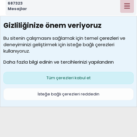
687323
Mesajlar
Gizliliğinize önem veriyoruz
7390
Kullanıcılar
Bu sitenin çalışmasını sağlamak için temel
çerezleri
ve
deneyiminizi geliştirmek için isteğe bağlı çerezleri
MosesBrownHayranı
kullanıyoruz.
Son üye
Daha fazla bilgi edinin ve tercihlerinizi yapılandırın
Bize ulaşın
Şartlar ve kurallar
Gizlilik politikası
Çerezler
Yardım
Ana sayfa
R
Tüm çerezleri kabul et
S
S
Galatasaray Basketbol | GS Basket Taraftar Platformu
İsteğe bağlı çerezleri reddedin
®
Community platform by XenForo
© 2010-2026 XenForo Ltd.
XenForo Türkçe 🇹🇷 Destek Forumu –
XenWp.Com