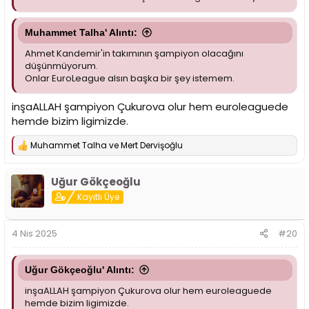
Muhammet Talha' Alıntı:
Ahmet Kandemir'in takımının şampiyon olacağını
düşünmüyorum.
Onlar EuroLeague alsın başka bir şey istemem.
inşaALLAH şampiyon Çukurova olur hem euroleaguede
hemde bizim ligimizde.
Muhammet Talha
ve
Mert Dervişoğlu
T
e
p
Uğur Gökçeoğlu
k
i
Kayıtlı Üye
l
e
r
4 Nis 2025
#20
:
Uğur Gökçeoğlu' Alıntı:
inşaALLAH şampiyon Çukurova olur hem euroleaguede
hemde bizim ligimizde.