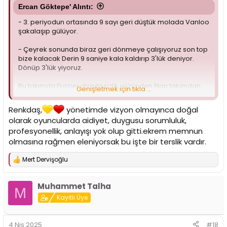
Ercan Göktepe' Alıntı:
- 3. periyodun ortasında 9 sayı geri düştük molada Vanloo
şakalaşıp gülüyor.
- Çeyrek sonunda biraz geri dönmeye çalışıyoruz son top
bize kalacak Derin 9 saniye kala kaldırıp 3'lük deniyor.
Dönüp 3'lük yiyoruz.
Bu takımda Frazier disiplinsizlik yüzünden filan takımdan
Genişletmek için tıkla ...
gönderiliyor. Aynen hocam takıma maşallah ne disiplin
getirmişsin.
Renkdaş,
yönetimde vizyon olmayınca doğal
olarak oyuncularda aidiyet, duygusu sorumluluk,
profesyonellik, anlayışı yok olup gitti.ekrem memnun
olmasına rağmen eleniyorsak bu işte bir terslik vardır.
Mert Dervişoğlu
T
e
p
Muhammet Talha
k
M
i
Kayıtlı Üye
l
e
r
4 Nis 2025
#18