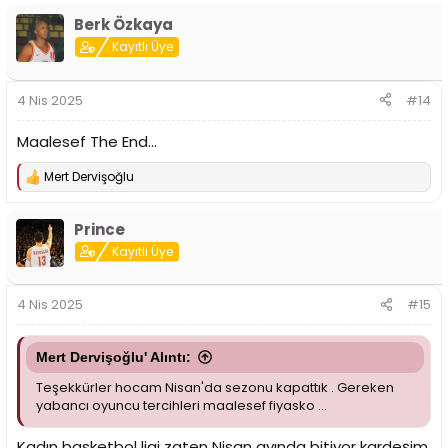
Berk Özkaya
Kayıtlı Üye
4 Nis 2025
#14
Maalesef The End...
Mert Dervişoğlu
T
e
p
Prince
k
i
Kayıtlı Üye
l
e
r
4 Nis 2025
#15
:
Mert Dervişoğlu' Alıntı:
Teşekkürler hocam Nisan'da sezonu kapattık . Gereken
yabancı oyuncu tercihleri maalesef fiyasko ...
Kadın basketbol ligi zaten Nisan ayında bitiyor kardeşim.