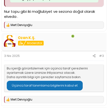
Nur topu gibi iki mağlubiyet ve sezona doğal olarak
elveda .
Mert Dervişoğlu
T
e
p
Ozan K.Ş.
k
i
Moderator
l
e
r
3 Nis 2025
#3
:
Bu içeriği görüntülemek için üçüncü taraf çerezlerini
ayarlamak üzere izninize ihtiyacımız olacak.
Daha ayrıntılı bilgi için
çerezler sayfamıza
bakın.
Üçüncü taraf tanımlama bilgilerini kabul et
Mert Dervişoğlu
T
e