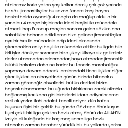
atalarımız körle yatan şaşı kalkar demiş çok çok yerinde
bir söz. jimnastikçiler bu sezon fenere karşı bayan
basketbolda oynadığı 4 maçta da mağlup oldu. o bir
yana bu 4 maçın hiç birinde ideal beşlisi ile mücadele
etmedi. hep Eurocup maçları sonrası gelen sözüm ona
sakatlıklar bahane edildi.ama bize gelince jimnastikçiler
ayrı bir hırs ile mücadele edip ideal olmasada
çıkaracakları en iyi beşli ile mücadele ettiler.bu ligde bile
kirli işler dönüyor.sorarsan bize şikeyi ülkeye siz getirdiniz
derler utanmadan,arlanmadan,haya etmeden.jimnastik
kulübü bakalım daha ne kadar bu fenerin marabalığını
yapmaya devam edecek. aralarındaki ticari ilişkiler diğer
çıkar ilişkileri en nihayetinde günün birinde bitecek.o
zaman göreceğiz ahvallerini. bütün dertleri bizim
başarılı olmamamız. bu uğurda birbirlerine zoraki nikahla
bağlanmış karı koca gibi birbirlerini idare ediyorlar.ama
rezil oluyorlar. ilahi adalet tecelli ediyor. dün kafes
kuşunun fişini biz çektik. bu günde Göztepe öbür kuşun
fişini çekti.biri lige çoktan havlu atmış öbürü de ALLAH'IN
izniyle eli kulağında bir kaç maç sonra lige havlu
atacak.o zaman beraber yürüdük biz bu yollarda şarkısı