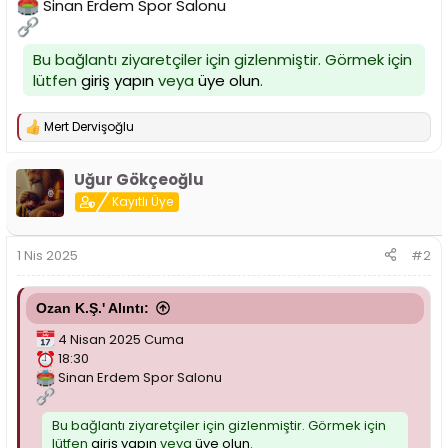
Sinan Erdem Spor Salonu
n
h
i
Bu bağlantı ziyaretçiler için gizlenmiştir. Görmek için
lütfen
giriş yapın
veya
üye olun
.
Mert Dervişoğlu
T
e
p
Uğur Gökçeoğlu
k
i
Kayıtlı Üye
l
e
r
1 Nis 2025
#2
:
Ozan K.Ş.' Alıntı:
4 Nisan 2025 Cuma
18:30
Sinan Erdem Spor Salonu
Bu bağlantı ziyaretçiler için gizlenmiştir. Görmek için
lütfen
giriş yapın
veya
üye olun
.