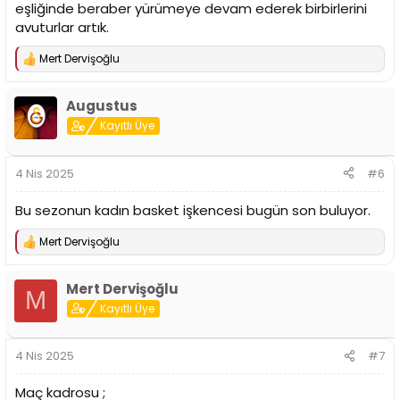
eşliğinde beraber yürümeye devam ederek birbirlerini
avuturlar artık.
Mert Dervişoğlu
T
e
p
Augustus
k
i
Kayıtlı Üye
l
e
r
4 Nis 2025
#6
:
Bu sezonun kadın basket işkencesi bugün son buluyor.
Mert Dervişoğlu
T
e
p
Mert Dervişoğlu
k
M
i
Kayıtlı Üye
l
e
r
4 Nis 2025
#7
:
Maç kadrosu ;