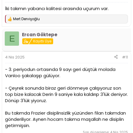
İki takımın yabancı kalitesi arasında uçurum var.
Mert Dervişoğlu
T
e
p
Ercan Göktepe
k
E
i
Kayıtlı Üye
l
e
r
4 Nis 2025
#11
:
- 3. periyodun ortasında 9 sayı geri düştük molada
Vanloo şakalaşıp gülüyor.
- Çeyrek sonunda biraz geri dönmeye çalışıyoruz son
top bize kalacak Derin 9 saniye kala kaldırıp 3'lük deniyor.
Dönüp 3'lük yiyoruz.
Bu takımda Frazier disiplinsizlik yüzünden filan takımdan
gönderiliyor. Aynen hocam takıma maşallah ne disiplin
getirmişsin.
Son düzenleme:
4 Nis 2025