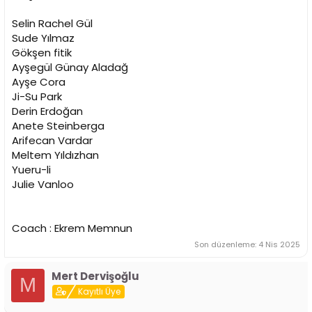
Selin Rachel Gül
Sude Yılmaz
Gökşen fitik
Ayşegül Günay Aladağ
Ayşe Cora
Ji-Su Park
Derin Erdoğan
Anete Steinberga
Arifecan Vardar
Meltem Yıldızhan
Yueru-li
Julie Vanloo
Coach : Ekrem Memnun
Son düzenleme:
4 Nis 2025
Mert Dervişoğlu
M
Kayıtlı Üye