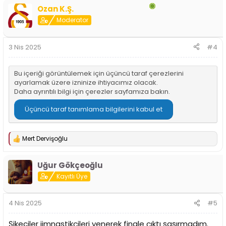
p
Ozan K.Ş.
k
i
Moderator
l
e
r
3 Nis 2025
#4
:
Bu içeriği görüntülemek için üçüncü taraf çerezlerini
ayarlamak üzere izninize ihtiyacımız olacak.
Daha ayrıntılı bilgi için
çerezler sayfamıza
bakın.
Üçüncü taraf tanımlama bilgilerini kabul et
Mert Dervişoğlu
T
e
p
Uğur Gökçeoğlu
k
i
Kayıtlı Üye
l
e
r
4 Nis 2025
#5
:
Şikeciler jimnastikçileri yenerek finale çıktı şaşırmadım.