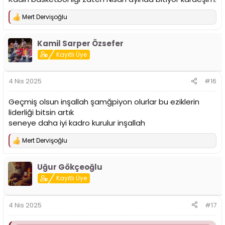
Mert Dervişoğlu
T
e
p
Kamil Sarper Özsefer
k
i
Kayıtlı Üye
l
e
r
4 Nis 2025
#16
:
Geçmiş olsun inşallah şamğpiyon olurlar bu eziklerin
liderliği bitsin artık
seneye daha iyi kadro kurulur inşallah
Mert Dervişoğlu
T
e
p
Uğur Gökçeoğlu
k
i
Kayıtlı Üye
l
e
r
4 Nis 2025
#17
: