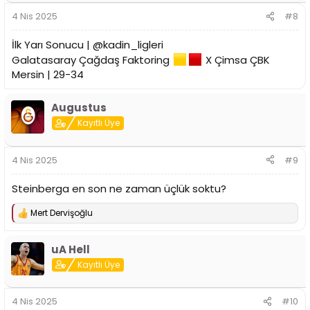
4 Nis 2025
#8
İlk Yarı Sonucu | @kadin_ligleri
Galatasaray Çağdaş Faktoring
X Çimsa ÇBK
Mersin | 29-34
Augustus
Kayıtlı Üye
4 Nis 2025
#9
Steinberga en son ne zaman üçlük soktu?
Mert Dervişoğlu
T
e
p
uA Hell
k
i
Kayıtlı Üye
l
e
r
4 Nis 2025
#10
: