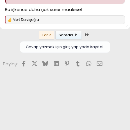
Bu işkence daha çok sürer maalesef.
Mert Dervişoğlu
T
e
p
Son
1 of 2
Sonraki
k
i
l
Cevap yazmak için giriş yap yada kayıt ol.
e
r
:
Facebook
X (Twitter)
Bluesky
LinkedIn
Pinterest
Tumblr
WhatsApp
E-posta
Paylaş: