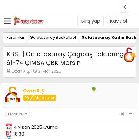
Giriş yap
Kayıt ol
Forumlar
Galatasaray Basketbol
Galatasaray Kadın Baske
KBSL | Galatasaray Çağdaş Faktoring
61-74 ÇİMSA ÇBK Mersin
K
B
Ozan K.Ş.
31 Mar 2025
o
a
n
ş
u
l
Ozan K.Ş.
y
a
Moderator
u
n
B
g
a
ı
31 Mar 2025
#1
ş
ç
l
t
a
a
4 Nisan 2025 Cuma
t
r
18:30
a
i