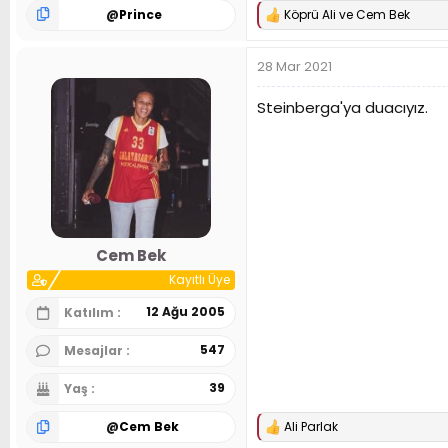
@
Prince
Köprü Ali
ve
Cem Bek
T
e
p
28 Mar 2021
k
i
l
Steinberga'ya duacıyız.
e
r
:
Cem Bek
Kayıtlı Üye
12 Ağu 2005
Katılım
547
Mesajlar
39
Yaş
@
Cem Bek
Ali Parlak
T