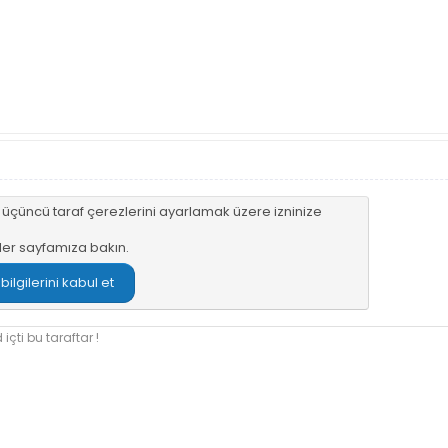
n üçüncü taraf çerezlerini ayarlamak üzere izninize
ler sayfamıza
bakın.
lgilerini kabul et
içti bu taraftar !