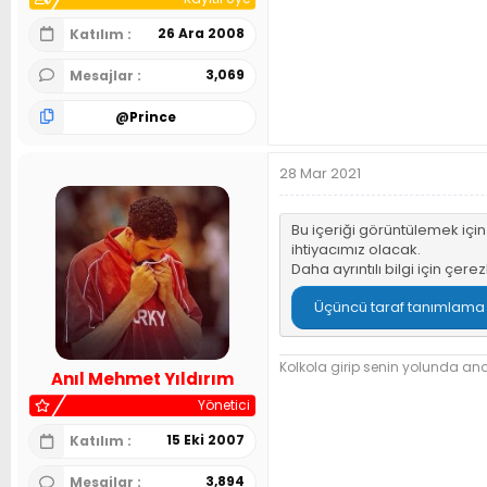
26 Ara 2008
Katılım
3,069
Mesajlar
@
Prince
28 Mar 2021
Bu içeriği görüntülemek içi
ihtiyacımız olacak.
Daha ayrıntılı bilgi için
çerez
Üçüncü taraf tanımlama bi
Kolkola girip senin yolunda and 
Anıl Mehmet Yıldırım
Yönetici
15 Eki 2007
Katılım
3,894
Mesajlar