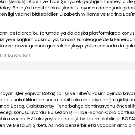
 çekmişlerdi. Işıl Alben ve Tilbe Şenyürek geçtiğimiz seneyi biz
dolayı Botaş'a transfer olmuşlardı. İki oyuncu da başarılı gider
n ligi yedinci bitirebildiler. Elizabeth Williams ve Marina Bas'
rtılarını defalarca bu forumda ya da başka platformlarda kon
ızı yere sağlam basmalıyız. Umarız Euroleague'de ki Fenerba
r. Umarız pazar gününe gülerek başlayıp yolun sonunda da gülerek
içti bu taraftar !
yan işler yapıyor Botaş'ta. Işıl ve Tilbe'yi kasım ayında kaybe
de bu sakatlıklardan sonra dahil takımın ileriye doğru gidişi d
aslında Botaş. Galatasaray-Fenerbahçe dominasyonu öncesi ik
ceği konuşuluyordu. Bu sezon Işıl-Tilbe-Bahar-Cora dörtlüsü v
bin üzerine 1-2 takviyeyle daha dişli bir takım olabilirler. BOT
en ve Metalurji Şirketi. Aslında benzerbir etki yapabilir ama