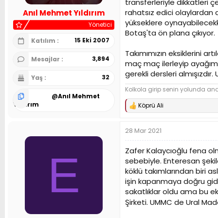
transferleriyle dikkatleri
n
h
rahatsız edici olaylardan 
Anıl Mehmet Yıldırım
i
yükseklere oynayabilecekke
Yönetici
Botaş'ta ön plana çıkıyor.
15 Eki 2007
Katılım
Takımımızın eksiklerini a
3,894
Mesajlar
maç maç ilerleyip ayağım
gerekli dersleri almışızdı
32
Yaş
Kolkola girip senin yolunda and 
@
Anıl Mehmet
Yıldırım
Köprü Ali
T
e
p
28 Mar 2021
k
i
l
Zafer Kalaycıoğlu fena olma
E
e
sebebiyle. Enteresan şekil
r
köklü takımlarından biri 
:
işin kapanmaya doğru gide
sakatlıklar oldu ama bu eki
Şirketi. UMMC de Ural Mad