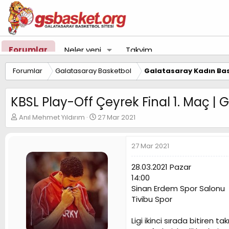
Forumlar
Neler yeni
Takvim
Forumlar
Galatasaray Basketbol
Galatasaray Kadın Bas
KBSL Play-Off Çeyrek Final 1. Maç |
K
B
Anıl Mehmet Yıldırım
27 Mar 2021
o
a
n
ş
u
l
27 Mar 2021
y
a
u
n
28.03.2021 Pazar
B
g
14:00
a
ı
Sinan Erdem Spor Salonu
ş
ç
Tivibu Spor
l
t
a
a
t
r
Ligi ikinci sırada bitiren 
a
i