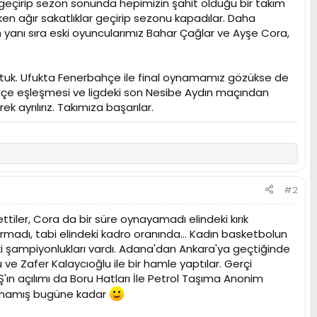
le geçirip sezon sonunda hepimizin şahit olduğu bir takım
ken ağır sakatlıklar geçirip sezonu kapadılar. Daha
ın yanı sıra eski oyuncularımız Bahar Çağlar ve Ayşe Cora,
uştuk. Ufukta Fenerbahçe ile final oynamamız gözükse de
hçe eşleşmesi ve ligdeki son Nesibe Aydın maçından
 ayrılırız. Takımıza başarılar.
#2
ttiler, Cora da bir süre oynayamadı elindeki kırık
urmadı, tabi elindeki kadro oranında... Kadın basketbolun
i şampiyonlukları vardı. Adana'dan Ankara'ya geçtiğinde
e Zafer Kalaycıoğlu ile bir hamle yaptılar. Gerçi
AŞ'ın açılımı da Boru Hatları İle Petrol Taşıma Anonim
 olmamış bugüne kadar