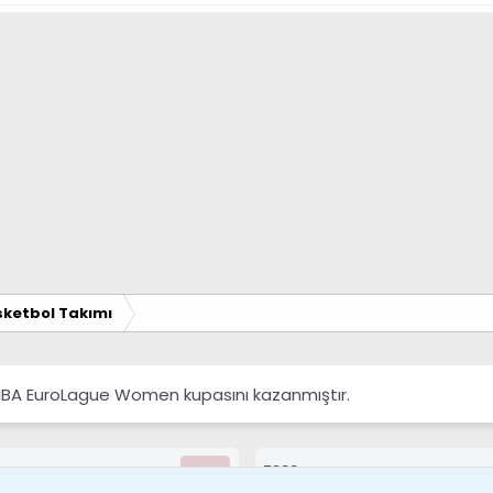
ketbol Takımı
FIBA EuroLague Women kupasını kazanmıştır.
7388
Kullanıcılar