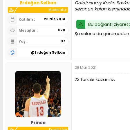
Galatasaray Kadın Basket
Erdoğan Selkan
sezonun kalan kısmındak
Moderator
23 Nis 2014
Katılım
Bu bağlantı ziyaretç
620
Mesajlar
Şu salonu da göremeden se
37
Yaş
@
Erdoğan Selkan
28 Mar 2021
23 fark ile kazanırız.
Prince
Kayıtlı Üye