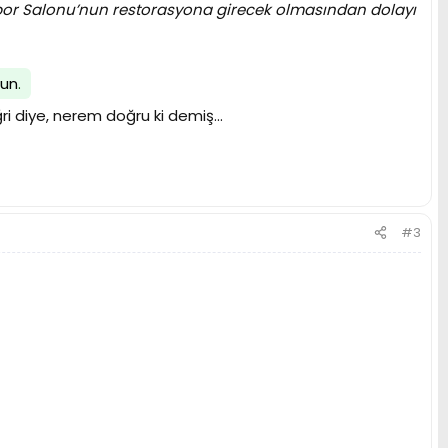
por Salonu’nun restorasyona girecek olmasından dolayı
lun
.
 diye, nerem doğru ki demiş...
#3