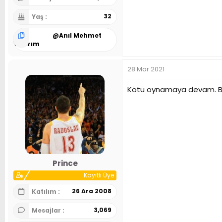
32
Yaş
@
Anıl Mehmet
Yıldırım
28 Mar 2021
Kötü oynamaya devam. Bu
Prince
Kayıtlı Üye
26 Ara 2008
Katılım
3,069
Mesajlar