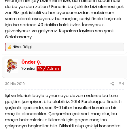
Final için her şey bizim lehimize, dün birsel'in kudurması
da bu yüzden zaten ! Fenerin bu şekli ile bizi elemesi çok
zor. Biz çok istekli ve her oyuncumuzdan maksimum
verim alarak oynuyoruz bu maçları, seriyi finale taşımak
için ise sadece 40 dakika kaldı kızlar. İnanıyoruz,
güveniyoruz ve geliyoruz. Kupalara layıksın sen şanlı
Galatasaray...
Nihat Bölgi
T
e
p
Önder Ç.
k
i
Yönetici
Admin
l
e
r
30 Nis 2019
#4
:
Işıl ve Moriah böyle oynamaya devam ederse bu turu
geçtim şampiyon bile olabiliriz. 2014 Euroleague finalisti
şaşkınlık içerisinde, seri 3-0 biter hayalleri kurarken bir
maç ile elenecekler. Çarşamba çok sert maç olur, bu
maçın hakemlerini etkilemek için geçen maçtan
çalışmaya başladılar bile. Dikkatli olup çok iyi konsantre