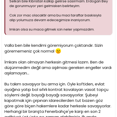
Selkan bile Kibristan kalkip gelirse sasirmam. Erdogan Bey
de gorunmuyor yeri gelmisken belirteyim.
Cok zor mac olacaktir ama bu maci taraftar baskisiyla
alip yolumuza devam edecegimize inaniyorum.
Imkan olsa su maca gitmek icin neler yapmazdim.
Valla ben bile kendimi göremiyorum çoktandır. Sizin
görememeniz çok normal
İmkanı olan olmayan herkesin gitmesi lazım. Ben de
düşünmedim değil ama aşılması gereken engeller vardı
aşılamayan...
Bu takım savaşıyor bu arma için. Öyle koftiden, evlat
ayağına yatıp bol sıfırlı kontrat kovalayan vasat topçu
söylemi değil. bayağı bayağı savaşıyorlar. Şubeyi
kapatmak için çırpınan idarecilerden tut bazen göz
göre göre biçen hakemlere kadar herkesle savaşıyorlar.
Herhangi bir branşta Fenerbahçe'ye karşı en son 2
galibiyet üst üste ne zaman alabilmişiz, ilk anda