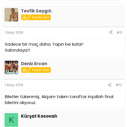
e
p
Tevfik Saygılı
k
i
Kayıtlı Üye
l
e
r
1 May 2019
#11
:
Sadece bir maç daha. Yapın be kızlar!
Salondayız!!
Deniz Ercan
Kayıtlı Üye
1 May 2019
#12
Biletler tükenmiş. Akşam takım taraftar inşallah final
biletini alıyoruz.
Kürşat Kosovalı
K