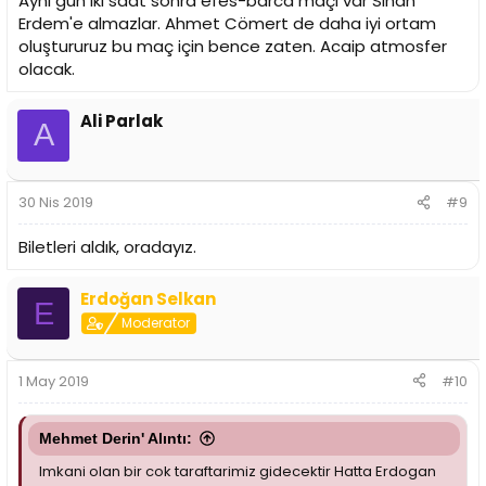
Aynı gün iki saat sonra efes-barca maçı var Sinan
Erdem'e almazlar. Ahmet Cömert de daha iyi ortam
oluştururuz bu maç için bence zaten. Acaip atmosfer
olacak.
Ali Parlak
A
30 Nis 2019
#9
Biletleri aldık, oradayız.
Erdoğan Selkan
E
Moderator
1 May 2019
#10
Mehmet Derin' Alıntı:
Imkani olan bir cok taraftarimiz gidecektir Hatta Erdogan