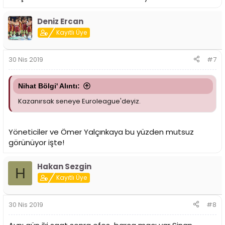
Deniz Ercan
Kayıtlı Üye
30 Nis 2019
#7
Nihat Bölgi' Alıntı:
Kazanırsak seneye Euroleague'deyiz.
Yöneticiler ve Ömer Yalçınkaya bu yüzden mutsuz
görünüyor işte!
Hakan Sezgin
H
Kayıtlı Üye
30 Nis 2019
#8