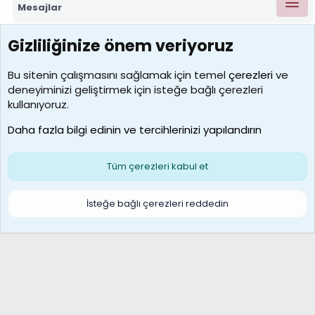
Mesajlar
Gizliliğinize önem veriyoruz
7390
Kullanıcılar
Bu sitenin çalışmasını sağlamak için temel
çerezleri
ve
deneyiminizi geliştirmek için isteğe bağlı çerezleri
MosesBrownHayranı
kullanıyoruz.
Son üye
Daha fazla bilgi edinin ve tercihlerinizi yapılandırın
Bize ulaşın
Şartlar ve kurallar
Gizlilik politikası
Çerezler
Yardım
Ana sayfa
R
Tüm çerezleri kabul et
S
S
Galatasaray Basketbol | GS Basket Taraftar Platformu
İsteğe bağlı çerezleri reddedin
®
Community platform by XenForo
© 2010-2026 XenForo Ltd.
XenForo Türkçe 🇹🇷 Destek Forumu –
XenWp.Com