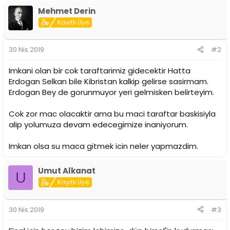
p
Mehmet Derin
k
i
Kayıtlı Üye
l
e
r
30 Nis 2019
#2
:
Imkani olan bir cok taraftarimiz gidecektir Hatta
Erdogan Selkan bile Kibristan kalkip gelirse sasirmam.
Erdogan Bey de gorunmuyor yeri gelmisken belirteyim.
Cok zor mac olacaktir ama bu maci taraftar baskisiyla
alip yolumuza devam edecegimize inaniyorum.
Imkan olsa su maca gitmek icin neler yapmazdim.
Umut Alkanat
U
Kayıtlı Üye
30 Nis 2019
#3