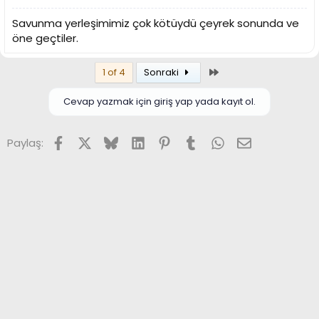
Savunma yerleşimimiz çok kötüydü çeyrek sonunda ve
öne geçtiler.
Son
1 of 4
Sonraki
Cevap yazmak için giriş yap yada kayıt ol.
Facebook
X (Twitter)
Bluesky
LinkedIn
Pinterest
Tumblr
WhatsApp
E-posta
Paylaş: