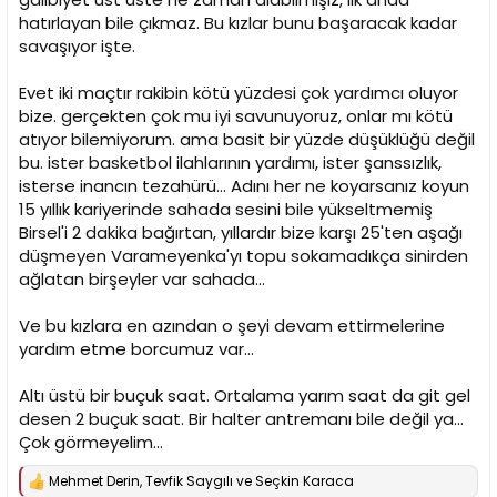
hatırlayan bile çıkmaz. Bu kızlar bunu başaracak kadar
savaşıyor işte.
Evet iki maçtır rakibin kötü yüzdesi çok yardımcı oluyor
bize. gerçekten çok mu iyi savunuyoruz, onlar mı kötü
atıyor bilemiyorum. ama basit bir yüzde düşüklüğü değil
bu. ister basketbol ilahlarının yardımı, ister şanssızlık,
isterse inancın tezahürü... Adını her ne koyarsanız koyun
15 yıllık kariyerinde sahada sesini bile yükseltmemiş
Birsel'i 2 dakika bağırtan, yıllardır bize karşı 25'ten aşağı
düşmeyen Varameyenka'yı topu sokamadıkça sinirden
ağlatan birşeyler var sahada...
Ve bu kızlara en azından o şeyi devam ettirmelerine
yardım etme borcumuz var...
Altı üstü bir buçuk saat. Ortalama yarım saat da git gel
desen 2 buçuk saat. Bir halter antremanı bile değil ya...
Çok görmeyelim...
Mehmet Derin
,
Tevfik Saygılı
ve
Seçkin Karaca
T