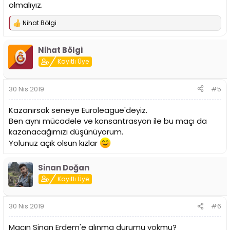
olmalıyız.
Nihat Bölgi
T
e
p
Nihat Bölgi
k
i
Kayıtlı Üye
l
e
r
30 Nis 2019
#5
:
Kazanırsak seneye Euroleague'deyiz.
Ben aynı mücadele ve konsantrasyon ile bu maçı da
kazanacağımızı düşünüyorum.
Yolunuz açık olsun kızlar
Sinan Doğan
Kayıtlı Üye
30 Nis 2019
#6
Maçın Sinan Erdem'e alınma durumu yokmu?