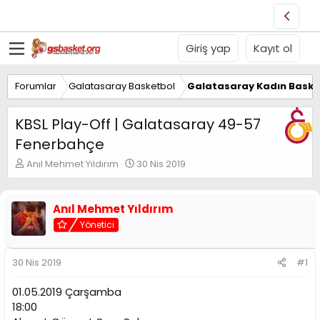
Giriş yap
Kayıt ol
Forumlar
Galatasaray Basketbol
Galatasaray Kadın Baske
KBSL Play-Off | Galatasaray 49-57
Fenerbahçe
K
B
Anıl Mehmet Yıldırım
30 Nis 2019
o
a
n
ş
u
l
Anıl Mehmet Yıldırım
y
a
Yönetici
u
n
B
g
a
ı
30 Nis 2019
#1
ş
ç
l
t
01.05.2019 Çarşamba
a
a
t
r
18:00
a
i