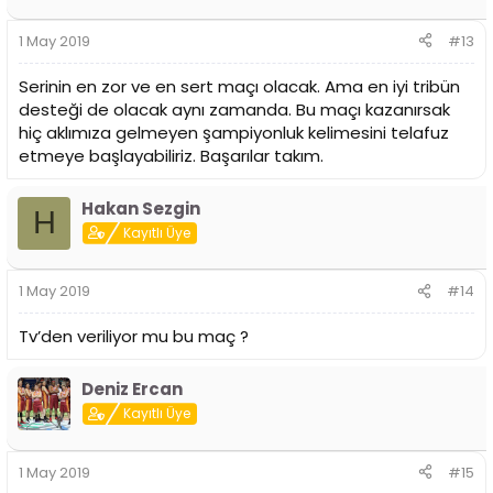
1 May 2019
#13
Serinin en zor ve en sert maçı olacak. Ama en iyi tribün
desteği de olacak aynı zamanda. Bu maçı kazanırsak
hiç aklımıza gelmeyen şampiyonluk kelimesini telafuz
etmeye başlayabiliriz. Başarılar takım.
Hakan Sezgin
H
Kayıtlı Üye
1 May 2019
#14
Tv’den veriliyor mu bu maç ?
Deniz Ercan
Kayıtlı Üye
1 May 2019
#15