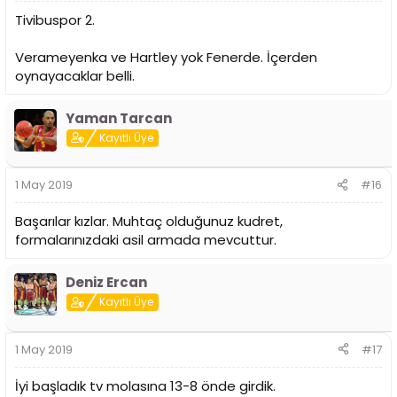
Tivibuspor 2.
Verameyenka ve Hartley yok Fenerde. İçerden
oynayacaklar belli.
Yaman Tarcan
Kayıtlı Üye
1 May 2019
#16
Başarılar kızlar. Muhtaç olduğunuz kudret,
formalarınızdaki asil armada mevcuttur.
Deniz Ercan
Kayıtlı Üye
1 May 2019
#17
İyi başladık tv molasına 13-8 önde girdik.