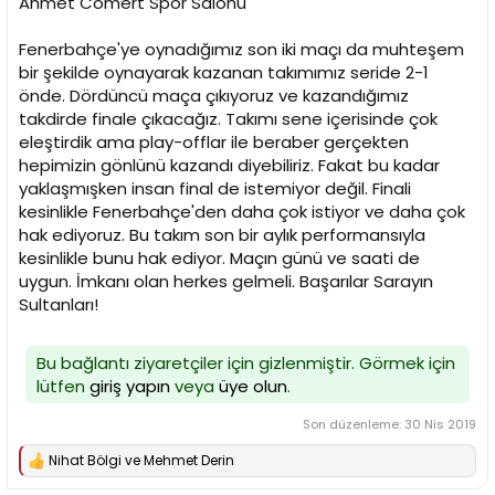
Ahmet Cömert Spor Salonu
n
h
i
Fenerbahçe'ye oynadığımız son iki maçı da muhteşem
bir şekilde oynayarak kazanan takımımız seride 2-1
önde. Dördüncü maça çıkıyoruz ve kazandığımız
takdirde finale çıkacağız. Takımı sene içerisinde çok
eleştirdik ama play-offlar ile beraber gerçekten
hepimizin gönlünü kazandı diyebiliriz. Fakat bu kadar
yaklaşmışken insan final de istemiyor değil. Finali
kesinlikle Fenerbahçe'den daha çok istiyor ve daha çok
hak ediyoruz. Bu takım son bir aylık performansıyla
kesinlikle bunu hak ediyor. Maçın günü ve saati de
uygun. İmkanı olan herkes gelmeli. Başarılar Sarayın
Sultanları!
Bu bağlantı ziyaretçiler için gizlenmiştir. Görmek için
lütfen
giriş yapın
veya
üye olun
.
Son düzenleme:
30 Nis 2019
Nihat Bölgi
ve
Mehmet Derin
T
e