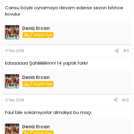
Cansu böyle oynamaya devam ederse sezon bitince
kovulur.
Deniz Ercan
Kayıtlı Üye
17 Nis 2019
#11
Edaaaaaa Şahiiiiiiiiiinnn! 14 yaptık farkı!
Deniz Ercan
Kayıtlı Üye
17 Nis 2019
#12
Faul bile sokamıyorlar almalıyız bu maçı.
Deniz Ercan
Kayıtlı Üye