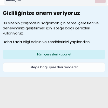
Gizliliğinize önem veriyoruz
7388
Kullanıcılar
Bu sitenin çalışmasını sağlamak için temel
çerezleri
ve
deneyiminizi geliştirmek için isteğe bağlı çerezleri
borabekirogluu
kullanıyoruz.
Son üye
Daha fazla bilgi edinin ve tercihlerinizi yapılandırın
Bize ulaşın
Şartlar ve kurallar
Gizlilik politikası
Çerezler
Yardım
Ana sayfa
R
Tüm çerezleri kabul et
S
S
Galatasaray Basketbol | GS Basket Taraftar Platformu
İsteğe bağlı çerezleri reddedin
®
Community platform by XenForo
© 2010-2026 XenForo Ltd.
XenForo Türkçe 🇹🇷 Destek Forumu –
XenWp.Com