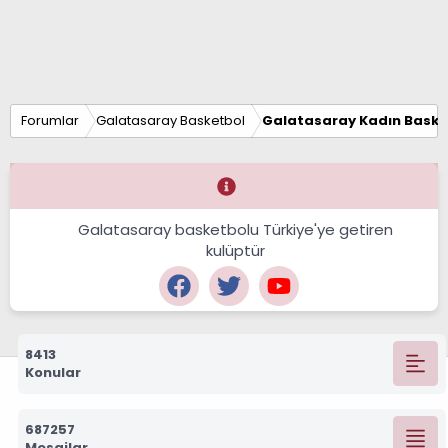
Forumlar
Galatasaray Basketbol
Galatasaray Kadın Baske
Galatasaray basketbolu Türkiye'ye getiren
kulüptür
8413
Konular
687257
Mesajlar