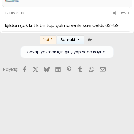
17 Nis 2019
#20
Işıldan çok kritik bir top çalma ve iki sayı geldi. 63-59
Son
1 of 2
Sonraki
Cevap yazmak için giriş yap yada kayıt ol.
Facebook
X (Twitter)
Bluesky
LinkedIn
Pinterest
Tumblr
WhatsApp
E-posta
Paylaş: