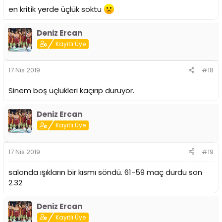
en kritik yerde üçlük soktu
Deniz Ercan
Kayıtlı Üye
17 Nis 2019
#18
Sinem boş üçlükleri kaçırıp duruyor.
Deniz Ercan
Kayıtlı Üye
17 Nis 2019
#19
salonda ışıkların bir kısmı söndü. 61-59 maç durdu son
2.32
Deniz Ercan
Kayıtlı Üye