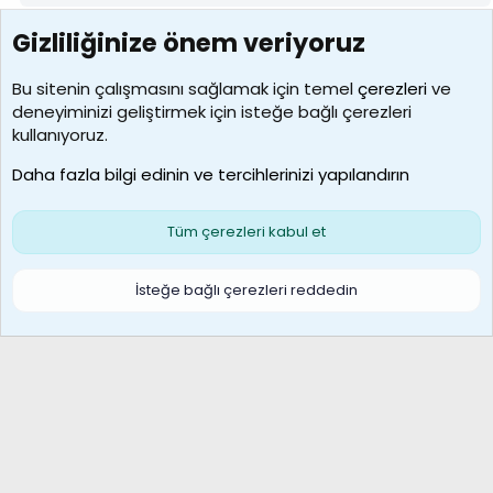
Gizliliğinize önem veriyoruz
7388
Kullanıcılar
Bu sitenin çalışmasını sağlamak için temel
çerezleri
ve
deneyiminizi geliştirmek için isteğe bağlı çerezleri
borabekirogluu
kullanıyoruz.
Son üye
Daha fazla bilgi edinin ve tercihlerinizi yapılandırın
Bize ulaşın
Şartlar ve kurallar
Gizlilik politikası
Çerezler
Yardım
Ana sayfa
R
Tüm çerezleri kabul et
S
S
Galatasaray Basketbol | GS Basket Taraftar Platformu
İsteğe bağlı çerezleri reddedin
®
Community platform by XenForo
© 2010-2026 XenForo Ltd.
XenForo Türkçe 🇹🇷 Destek Forumu –
XenWp.Com