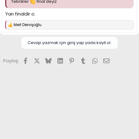
Tebrikler
final'deyiz
Yarı finaldir o.
Mert Dervişoğlu
T
e
p
k
Cevap yazmak için giriş yap yada kayıt ol.
i
l
e
Facebook
X (Twitter)
Bluesky
LinkedIn
Pinterest
Tumblr
WhatsApp
E-posta
Paylaş:
r
: