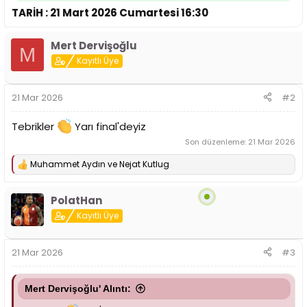
n
h
TARİH : 21 Mart 2026 Cumartesi 16:30
i
Mert Dervişoğlu
M
Kayıtlı Üye
21 Mar 2026
#2
Tebrikler
Yarı final'deyiz
Son düzenleme:
21 Mar 2026
Muhammet Aydın
ve
Nejat Kutlug
T
e
p
PolatHan
k
i
Kayıtlı Üye
l
e
r
21 Mar 2026
#3
:
Mert Dervişoğlu' Alıntı: