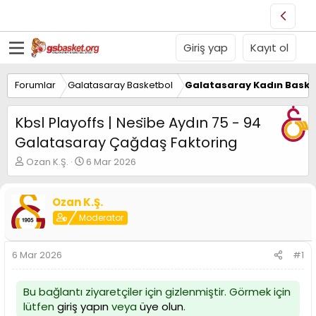
Giriş yap
Kayıt ol
Forumlar
Galatasaray Basketbol
Galatasaray Kadın Baske
Kbsl Playoffs | Nesi̇be Aydın 75 - 94
Galatasaray Çağdaş Faktoring
K
B
Ozan K.Ş.
6 Mar 2026
o
a
n
ş
u
l
Ozan K.Ş.
y
a
Moderator
u
n
B
g
a
ı
6 Mar 2026
#1
ş
ç
l
t
a
a
Bu bağlantı ziyaretçiler için gizlenmiştir. Görmek için
t
r
lütfen
giriş yapın
veya
üye olun
.
a
i