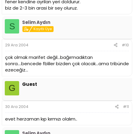
fener kendine ayrilan yeri doldurur.
biz de 2-3 bin arasi bir sey oluruz.
Selim Aydın
S
Kayıtlı Üye
29 Ara 2004
#10
çok olmak marifet değil...bağırmadıktan
sonra....bencede fbliler bizden çok olacak...ama tribünde
ezeceğiz...
Guest
G
30 Ara 2004
#11
evet herzaman kıp kırmızı olalım..
Selim Aydın