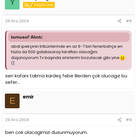
Y
Kayıtlı Üye
28 Ara 2004
#8
turnusol' Alıntı:
abdi ipekçinin tribünlerinde en az 6-7 bin fenerbahçe en
fazla da 500 galatasaray taraftarı olacağını
düşünüyorum.Tv başında sinirlerim bozulacak gibi yine
((
sen kafanı takma kardeş febe lilerden çok olucagız bu
sefer...
emir
E
29 Ara 2004
#9
ben cok olacagimizi dusunmuyorum.