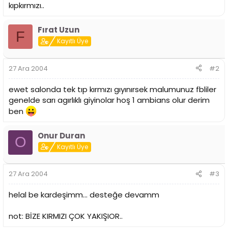
i
kıpkırmızı..
Fırat Uzun
F
Kayıtlı Üye
27 Ara 2004
#2
ewet salonda tek tıp kırmızı gıyınırsek malumunuz fbliler
genelde sarı agırlıklı giyinolar hoş 1 ambians olur derim
ben
Onur Duran
O
Kayıtlı Üye
27 Ara 2004
#3
helal be kardeşimm... desteğe devamm
not: BİZE KIRMIZI ÇOK YAKIŞIOR..