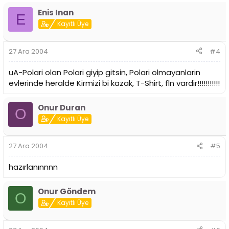
Enis Inan
E
Kayıtlı Üye
27 Ara 2004
#4
uA-Polari olan Polari giyip gitsin, Polari olmayanlarin
evlerinde heralde Kirmizi bi kazak, T-Shirt, fln vardir!!!!!!!!!!!
Onur Duran
O
Kayıtlı Üye
27 Ara 2004
#5
hazırlanınnnn
Onur Göndem
O
Kayıtlı Üye