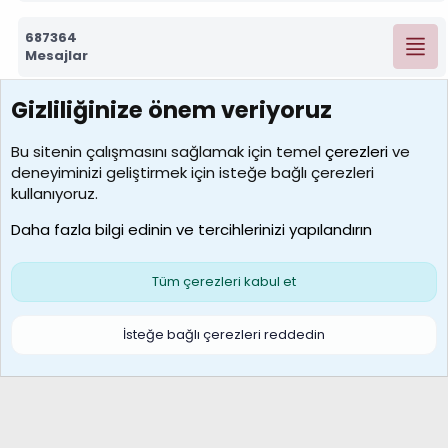
687364
Mesajlar
Gizliliğinize önem veriyoruz
7392
Kullanıcılar
Bu sitenin çalışmasını sağlamak için temel
çerezleri
ve
deneyiminizi geliştirmek için isteğe bağlı çerezleri
MosesBrownHayranı
kullanıyoruz.
Son üye
Daha fazla bilgi edinin ve tercihlerinizi yapılandırın
Bize ulaşın
Şartlar ve kurallar
Gizlilik politikası
Çerezler
Yardım
Ana sayfa
R
Tüm çerezleri kabul et
S
S
Galatasaray Basketbol | GS Basket Taraftar Platformu
İsteğe bağlı çerezleri reddedin
®
Community platform by XenForo
© 2010-2026 XenForo Ltd.
XenForo Türkçe 🇹🇷 Destek Forumu –
XenWp.Com