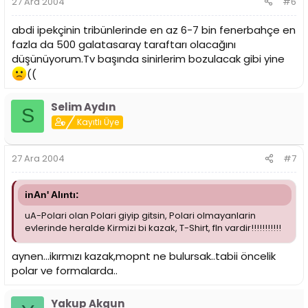
27 Ara 2004
#6
abdi ipekçinin tribünlerinde en az 6-7 bin fenerbahçe en
fazla da 500 galatasaray taraftarı olacağını
düşünüyorum.Tv başında sinirlerim bozulacak gibi yine
((
Selim Aydın
S
Kayıtlı Üye
27 Ara 2004
#7
inAn' Alıntı:
uA-Polari olan Polari giyip gitsin, Polari olmayanlarin
evlerinde heralde Kirmizi bi kazak, T-Shirt, fln vardir!!!!!!!!!!!
aynen...ikırmızı kazak,mopnt ne bulursak..tabii öncelik
polar ve formalarda..
Yakup Akgun