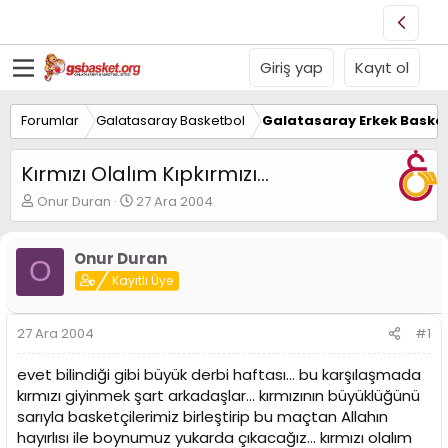
Giriş yap
Kayıt ol
Forumlar
Galatasaray Basketbol
Galatasaray Erkek Basket
Kırmızı Olalım Kıpkırmızı...
K
B
Onur Duran
27 Ara 2004
o
a
n
ş
u
l
Onur Duran
O
y
a
Kayıtlı Üye
u
n
B
g
a
ı
27 Ara 2004
#1
ş
ç
l
t
evet bilindiği gibi büyük derbi haftası... bu karşılaşmada
a
a
kırmızı giyinmek şart arkadaşlar... kırmızının büyüklüğünü
t
r
sarıyla basketçilerimiz birleştirip bu maçtan Allahın
a
i
n
h
hayırlısı ile boynumuz yukarda çıkacağız... kırmızı olalım