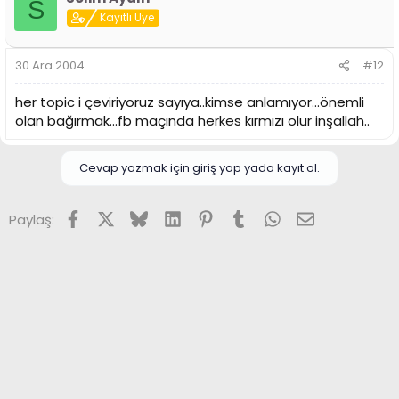
S
Kayıtlı Üye
30 Ara 2004
#12
her topic i çeviriyoruz sayıya..kimse anlamıyor...önemli
olan bağırmak...fb maçında herkes kırmızı olur inşallah..
Cevap yazmak için giriş yap yada kayıt ol.
Facebook
X (Twitter)
Bluesky
LinkedIn
Pinterest
Tumblr
WhatsApp
E-posta
Paylaş: