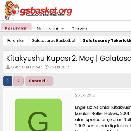
Forumlar
Neler yeni
Takvim
Forumlar
Galatasaray Basketbol
Galatasaray Tekerlekl
Kitakyushu Kupası 2. Maç | Galatas
K
B
GSbasket Haber
26 Eki 2012
o
a
n
ş
1
2
Sonraki
u
l
y
a
u
n
26 Eki 2012
B
g
a
ı
Engelsiz Aslanlar Kitakyus
G
ş
ç
kurulan Roller Hakws, 2001
l
t
alan sporcular çıkaran Rol
a
a
t
r
2003 senesinde ligdeki i
a
i