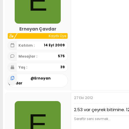
E
Ernoyan Çavdar
Kayıtlı Üye
14 Eyl 2009
Katılım
575
Mesajlar
39
Yaş
@
Ernoyan
Çavdar
27 Eki 2012
2.53 var çeyrek bitimine. 
E
Sereftir seni sevmek...