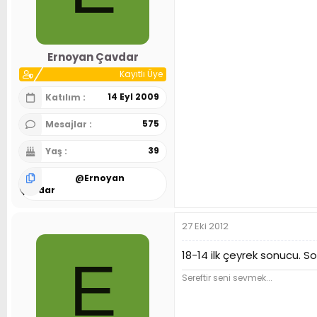
Ernoyan Çavdar
Kayıtlı Üye
14 Eyl 2009
Katılım
575
Mesajlar
39
Yaş
@
Ernoyan
Çavdar
27 Eki 2012
18-14 ilk çeyrek sonucu. So
E
Sereftir seni sevmek...