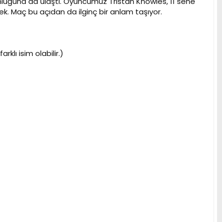
luğuna da ulaştı. Oyuncumuz Tristan Knowles, 11 sene
k. Maç bu açıdan da ilginç bir anlam taşıyor.
klı isim olabilir.)