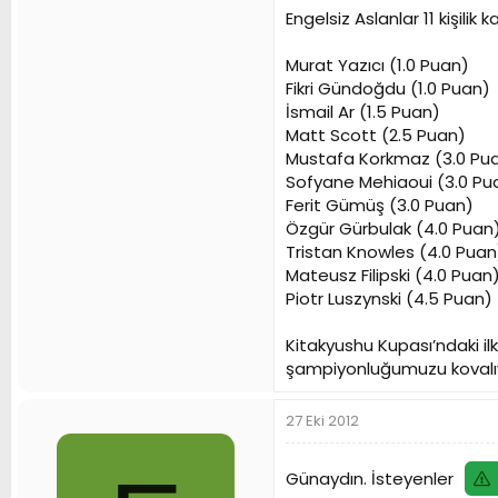
Engelsiz Aslanlar 11 kişili
Murat Yazıcı (1.0 Puan)
Fikri Gündoğdu (1.0 Puan)
İsmail Ar (1.5 Puan)
Matt Scott (2.5 Puan)
Mustafa Korkmaz (3.0 Pu
Sofyane Mehiaoui (3.0 Pu
Ferit Gümüş (3.0 Puan)
Özgür Gürbulak (4.0 Puan
Tristan Knowles (4.0 Puan
Mateusz Filipski (4.0 Puan
Piotr Luszynski (4.5 Puan)
Kitakyushu Kupası’ndaki il
şampiyonluğumuzu kovalıyo
27 Eki 2012
Günaydın. İsteyenler