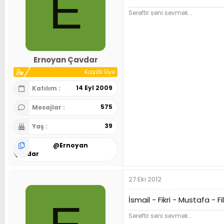
E
Sereftir seni sevmek...
Ernoyan Çavdar
Kayıtlı Üye
14 Eyl 2009
Katılım
575
Mesajlar
39
Yaş
@
Ernoyan
Çavdar
27 Eki 2012
İsmail - Fikri - Mustafa - 
Sereftir seni sevmek...