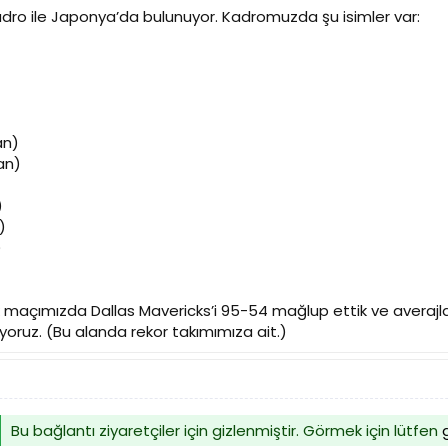
k kadro ile Japonya’da bulunuyor. Kadromuzda şu isimler var:
an)
an)
)
)
)
k maçımızda Dallas Mavericks’i 95-54 mağlup ettik ve averajla
ruz. (Bu alanda rekor takımımıza ait.)
Bu bağlantı ziyaretçiler için gizlenmiştir. Görmek için lütfen