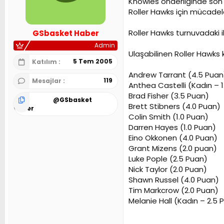
Knowles önderliğinde son 
n
h
Roller Hawks için mücadel
i
Roller Hawks turnuvadaki 
GSbasket Haber
Admin
Ulaşabilinen Roller Hawks k
5 Tem 2005
Katılım
Andrew Tarrant (4.5 Puan
119
Mesajlar
Anthea Castelli (Kadın – 
Brad Fisher (3.5 Puan)
@
GSbasket
Brett Stibners (4.0 Puan)
Haber
Colin Smith (1.0 Puan)
Darren Hayes (1.0 Puan)
Eino Okkonen (4.0 Puan)
Grant Mizens (2.0 puan)
Luke Pople (2.5 Puan)
Nick Taylor (2.0 Puan)
Shawn Russel (4.0 Puan)
Tim Markcrow (2.0 Puan)
Melanie Hall (Kadın – 2.5 