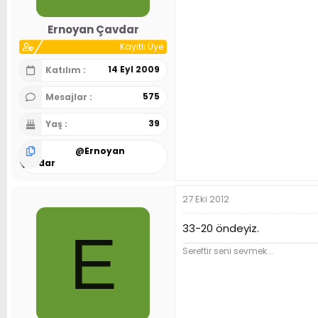
Ernoyan Çavdar
Kayıtlı Üye
14 Eyl 2009
Katılım
575
Mesajlar
39
Yaş
@
Ernoyan
Çavdar
27 Eki 2012
33-20 öndeyiz.
E
Sereftir seni sevmek...