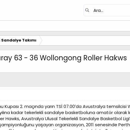
i Sandalye Takımı
aray 63 - 36 Wollongong Roller Hakws
hu Kupası 2. maçında yarın TSİ 07.00′da Avustralya temsilcisi W
 yılına kadar tekerlekli sandalye basketboluna amatör olarak k
ler Hawks, Avustralya Ulusal Tekerlekli Sandalye Basketbol Ligi’
lk şampiyonluğunu yaşayan organizasyon, 2011 senesinde Pert