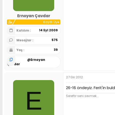
Ernoyan Çavdar
Kayıtlı Üye
14 Eyl 2009
Katılım
575
Mesajlar
39
Yaş
@
Ernoyan
Çavdar
27 Eki 2012
26-16 öndeyiz. Ferit'in buld
E
Sereftir seni sevmek...