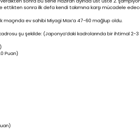
verdikten sonra bu sene Haziran ayında üst üste 2. şampiyon
e ettikten sonra ilk defa kendi takımına karşı mücadele edece
ilk maçında ev sahibi Miyagi Max’a 47-60 mağlup oldu.
adrosu şu şekilde: (Japonya’daki kadrolarında bir ihtimal 2-3 far
)
1.0 Puan)
Puan)