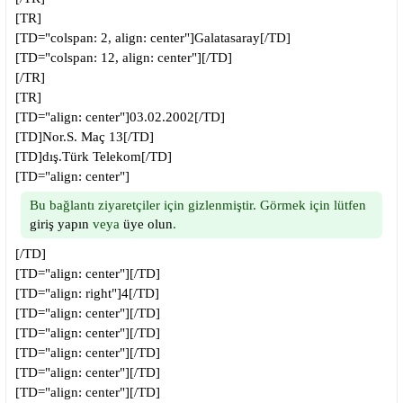
[TR]
[TD="colspan: 2, align: center"]Galatasaray[/TD]
[TD="colspan: 12, align: center"][/TD]
[/TR]
[TR]
[TD="align: center"]03.02.2002[/TD]
[TD]Nor.S. Maç 13[/TD]
[TD]dış.Türk Telekom[/TD]
[TD="align: center"]
Bu bağlantı ziyaretçiler için gizlenmiştir. Görmek için lütfen
giriş yapın
veya
üye olun
.
[/TD]
[TD="align: center"][/TD]
[TD="align: right"]4[/TD]
[TD="align: center"][/TD]
[TD="align: center"][/TD]
[TD="align: center"][/TD]
[TD="align: center"][/TD]
[TD="align: center"][/TD]