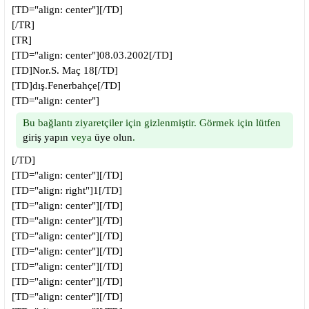
[TD="align: center"][/TD]
[/TR]
[TR]
[TD="align: center"]08.03.2002[/TD]
[TD]Nor.S. Maç 18[/TD]
[TD]dış.Fenerbahçe[/TD]
[TD="align: center"]
Bu bağlantı ziyaretçiler için gizlenmiştir. Görmek için lütfen
giriş yapın
veya
üye olun
.
[/TD]
[TD="align: center"][/TD]
[TD="align: right"]1[/TD]
[TD="align: center"][/TD]
[TD="align: center"][/TD]
[TD="align: center"][/TD]
[TD="align: center"][/TD]
[TD="align: center"][/TD]
[TD="align: center"][/TD]
[TD="align: center"][/TD]