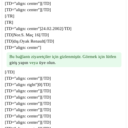
[TD="align: center"][/TD]
[TD="align: center"][/TD]
[/TR]
[TR]
[TD="align: center"]24.02.2002[/TD]
[TD]Nor.S. Maç 16[/TD]
[TD]dış.Oyak Renault[/TD]
[TD="align: center"]
Bu bağlantı ziyaretçiler için gizlenmiştir. Görmek için lütfen
giriş yapın
veya
üye olun
.
[/TD]
[TD="align: center"][/TD]
[TD="align: right"]0[/TD]
[TD="align: center"][/TD]
[TD="align: center"][/TD]
[TD="align: center"][/TD]
[TD="align: center"][/TD]
[TD="align: center"][/TD]
[TD="align: center"][/TD]