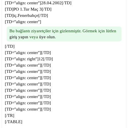
[TD="align: center"]28.04.2002[/TD]
[TD]PO 1.Tur Maç 3[/TD]
[TD]iç.Fenerbahçe[/TD]
[TD="align: center"]
Bu bağlantı ziyaretçiler için gizlenmiştir. Görmek için lütfen
giriş yapın
veya
üye olun
.
[/TD]
[TD="align: center"][/TD]
[TD="align: right"]12[/TD]
[TD="align: center"][/TD]
[TD="align: center"][/TD]
[TD="align: center"][/TD]
[TD="align: center"][/TD]
[TD="align: center"][/TD]
[TD="align: center"][/TD]
[TD="align: center"][/TD]
[TD="align: center"][/TD]
[/TR]
[/TABLE]