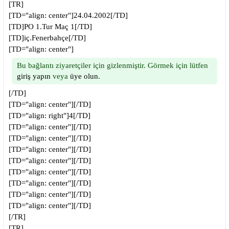
[TR]
[TD="align: center"]24.04.2002[/TD]
[TD]PO 1.Tur Maç 1[/TD]
[TD]iç.Fenerbahçe[/TD]
[TD="align: center"]
Bu bağlantı ziyaretçiler için gizlenmiştir. Görmek için lütfen
giriş yapın
veya
üye olun
.
[/TD]
[TD="align: center"][/TD]
[TD="align: right"]4[/TD]
[TD="align: center"][/TD]
[TD="align: center"][/TD]
[TD="align: center"][/TD]
[TD="align: center"][/TD]
[TD="align: center"][/TD]
[TD="align: center"][/TD]
[TD="align: center"][/TD]
[TD="align: center"][/TD]
[/TR]
[TR]