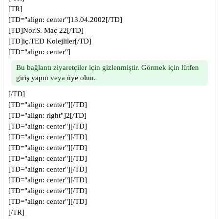
[TR]
[TD="align: center"]13.04.2002[/TD]
[TD]Nor.S. Maç 22[/TD]
[TD]iç.TED Kolejliler[/TD]
[TD="align: center"]
Bu bağlantı ziyaretçiler için gizlenmiştir. Görmek için lütfen
giriş yapın
veya
üye olun
.
[/TD]
[TD="align: center"][/TD]
[TD="align: right"]2[/TD]
[TD="align: center"][/TD]
[TD="align: center"][/TD]
[TD="align: center"][/TD]
[TD="align: center"][/TD]
[TD="align: center"][/TD]
[TD="align: center"][/TD]
[TD="align: center"][/TD]
[TD="align: center"][/TD]
[/TR]