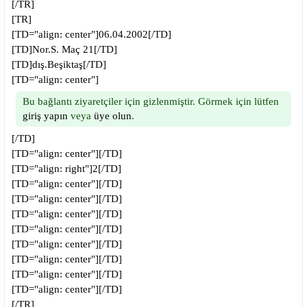
[/TR]
[TR]
[TD="align: center"]06.04.2002[/TD]
[TD]Nor.S. Maç 21[/TD]
[TD]dış.Beşiktaş[/TD]
[TD="align: center"]
Bu bağlantı ziyaretçiler için gizlenmiştir. Görmek için lütfen
giriş yapın
veya
üye olun
.
[/TD]
[TD="align: center"][/TD]
[TD="align: right"]2[/TD]
[TD="align: center"][/TD]
[TD="align: center"][/TD]
[TD="align: center"][/TD]
[TD="align: center"][/TD]
[TD="align: center"][/TD]
[TD="align: center"][/TD]
[TD="align: center"][/TD]
[TD="align: center"][/TD]
[/TR]