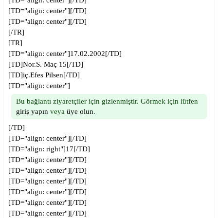
[TD="align: center"][/TD]
[TD="align: center"][/TD]
[TD="align: center"][/TD]
[/TR]
[TR]
[TD="align: center"]17.02.2002[/TD]
[TD]Nor.S. Maç 15[/TD]
[TD]iç.Efes Pilsen[/TD]
[TD="align: center"]
Bu bağlantı ziyaretçiler için gizlenmiştir. Görmek için lütfen
giriş yapın
veya
üye olun
.
[/TD]
[TD="align: center"][/TD]
[TD="align: right"]17[/TD]
[TD="align: center"][/TD]
[TD="align: center"][/TD]
[TD="align: center"][/TD]
[TD="align: center"][/TD]
[TD="align: center"][/TD]
[TD="align: center"][/TD]