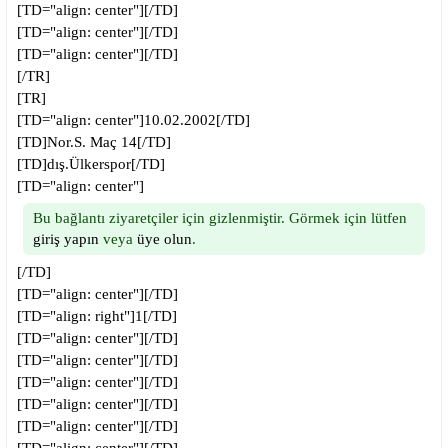
[TD="align: center"][/TD]
[TD="align: center"][/TD]
[TD="align: center"][/TD]
[/TR]
[TR]
[TD="align: center"]10.02.2002[/TD]
[TD]Nor.S. Maç 14[/TD]
[TD]dış.Ülkerspor[/TD]
[TD="align: center"]
Bu bağlantı ziyaretçiler için gizlenmiştir. Görmek için lütfen
giriş yapın
veya
üye olun
.
[/TD]
[TD="align: center"][/TD]
[TD="align: right"]1[/TD]
[TD="align: center"][/TD]
[TD="align: center"][/TD]
[TD="align: center"][/TD]
[TD="align: center"][/TD]
[TD="align: center"][/TD]