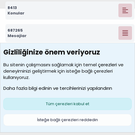
8413
Konular
687265
Mesajlar
Gizliliğinize önem veriyoruz
7388
Kullanıcılar
Bu sitenin çalışmasını sağlamak için temel
çerezleri
ve
deneyiminizi geliştirmek için isteğe bağlı çerezleri
borabekirogluu
kullanıyoruz.
Son üye
Daha fazla bilgi edinin ve tercihlerinizi yapılandırın
Bize ulaşın
Şartlar ve kurallar
Gizlilik politikası
Çerezler
Yardım
Ana sayfa
R
Tüm çerezleri kabul et
S
S
Galatasaray Basketbol | GS Basket Taraftar Platformu
İsteğe bağlı çerezleri reddedin
®
Community platform by XenForo
© 2010-2026 XenForo Ltd.
XenForo Türkçe 🇹🇷 Destek Forumu –
XenWp.Com