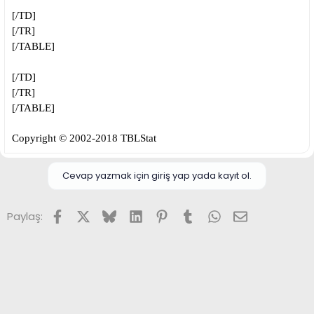
[/TD]
[/TR]
[/TABLE]
[/TD]
[/TR]
[/TABLE]
Copyright © 2002-2018 TBLStat
Cevap yazmak için giriş yap yada kayıt ol.
Facebook
X (Twitter)
Bluesky
LinkedIn
Pinterest
Tumblr
WhatsApp
E-posta
Paylaş: