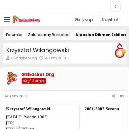
Giriş yap
Kayıt ol
Forumlar
Galatasaray Basketbol
Alpaslan Dikmen Eskilerd
Krzysztof Wilangowski
K
B
GSbasket.Org
14 Tem 2018
o
a
n
ş
u
l
GSbasket.Org
y
a
Admin
u
n
B
g
a
ı
14 Tem 2018
#1
ş
ç
l
t
Krzysztof Wilangowski
2001-2002 Sezonu
a
a
t
r
[TABLE="width: 190"]
a
i
[TR]
n
h