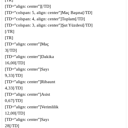
[TR]
[TD="align: center"][/TD]
[TD="colspan: 5, align: center"]Maç Başına[/TD]
[TD="colspan: 4, align: center"]Toplam[/TD]
[TD="colspan: 3, align: center"]Şut Yüzdesi[/TD]
[/TR]
[TR]
[TD="align: center"]
Maç
3[/TD]
[TD="align: center"]
Dakika
16,00[/TD]
[TD="align: center"]
Sayı
9,33[/TD]
[TD="align: center"]
Ribaunt
4,33[/TD]
[TD="align: center"]
Asist
0,67[/TD]
[TD="align: center"]
Verimlilik
12,00[/TD]
[TD="align: center"]
Sayı
28[/TD]