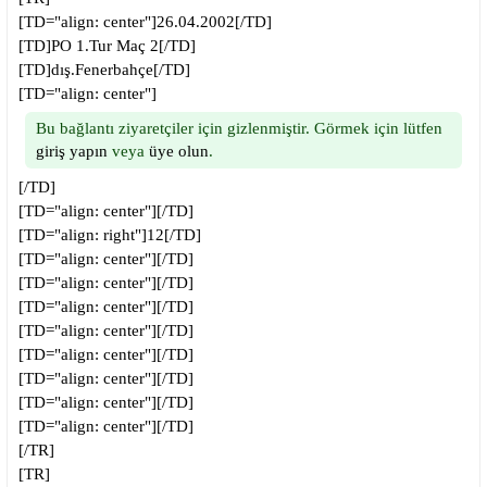
[TD="align: center"]26.04.2002[/TD]
[TD]PO 1.Tur Maç 2[/TD]
[TD]dış.Fenerbahçe[/TD]
[TD="align: center"]
Bu bağlantı ziyaretçiler için gizlenmiştir. Görmek için lütfen
giriş yapın
veya
üye olun
.
[/TD]
[TD="align: center"][/TD]
[TD="align: right"]12[/TD]
[TD="align: center"][/TD]
[TD="align: center"][/TD]
[TD="align: center"][/TD]
[TD="align: center"][/TD]
[TD="align: center"][/TD]
[TD="align: center"][/TD]
[TD="align: center"][/TD]
[TD="align: center"][/TD]
[/TR]
[TR]