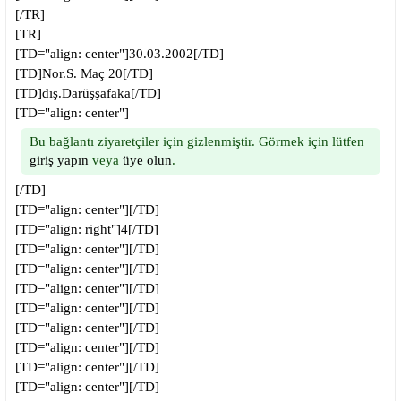
[/TR]
[TR]
[TD="align: center"]30.03.2002[/TD]
[TD]Nor.S. Maç 20[/TD]
[TD]dış.Darüşşafaka[/TD]
[TD="align: center"]
Bu bağlantı ziyaretçiler için gizlenmiştir. Görmek için lütfen
giriş yapın
veya
üye olun
.
[/TD]
[TD="align: center"][/TD]
[TD="align: right"]4[/TD]
[TD="align: center"][/TD]
[TD="align: center"][/TD]
[TD="align: center"][/TD]
[TD="align: center"][/TD]
[TD="align: center"][/TD]
[TD="align: center"][/TD]
[TD="align: center"][/TD]
[TD="align: center"][/TD]