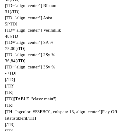
[TD="align: center"]
Ribaunt
31[/TD]
[TD="align: center"]
Asist
5[/TD]
[TD="align: center"]
Verimlilik
48[/TD]
[TD="align: center"]
SA %
75,00[/TD]
[TD="align: center"]
2Sy %
36,84[/TD]
[TD="align: center"]
3Sy %
-[/TD]
[/TD]
[/TR]
[TR]
[TD][TABLE="class: main"]
[TR]
[TH="bgcolor: #F8EBC0, colspan: 13, align: center"]Play Off
İstatistikleri[/TH]
[/TR]