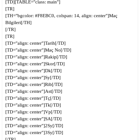
[TD][TABLE="class: main"]
[TR]
[TH="bgcolor: #F8EBC0, colspan: 14, align: center"]Maç
Bilgileri[/TH]
[/TR]
[TR]
[TD="align: center"]Tarih[/TD]
[TD="align: center"]Maç No[/TD]
[TD="align: center"]Rakip[/TD]
[TD="align: center"]Skor[/TD]
[TD="align: center"]Dk[/TD]
[TD="align: center"]Sy[/TD]
[TD="align: center"]Rib[/TD]
[TD="align: center"]Ast[/TD]
[TD="align: center"]Tç[/TD]
[TD="align: center"]Tk[/TD]
[TD="align: center"]Vp[/TD]
[TD="align: center"]SA[/TD]
[TD="align: center"]2Sy[/TD]
[TD="align: center"]3Sy[/TD]
[/TR]