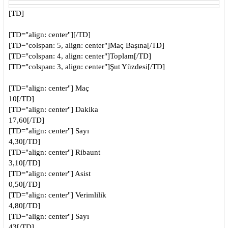
[TD]
[TD="align: center"][/TD]
[TD="colspan: 5, align: center"]Maç Başına[/TD]
[TD="colspan: 4, align: center"]Toplam[/TD]
[TD="colspan: 3, align: center"]Şut Yüzdesi[/TD]
[TD="align: center"]
Maç
10[/TD]
[TD="align: center"]
Dakika
17,60[/TD]
[TD="align: center"]
Sayı
4,30[/TD]
[TD="align: center"]
Ribaunt
3,10[/TD]
[TD="align: center"]
Asist
0,50[/TD]
[TD="align: center"]
Verimlilik
4,80[/TD]
[TD="align: center"]
Sayı
43[/TD]