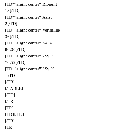
[TD="align: center"]
Ribaunt
13[/TD]
[TD="align: center"]
Asist
2[/TD]
[TD="align: center"]
Verimlilik
36[/TD]
[TD="align: center"]
SA %
80,00[/TD]
[TD="align: center"]
2Sy %
70,59[/TD]
[TD="align: center"]
3Sy %
-[/TD]
[/TR]
[/TABLE]
[/TD]
[/TR]
[TR]
[TD][/TD]
[/TR]
[TR]