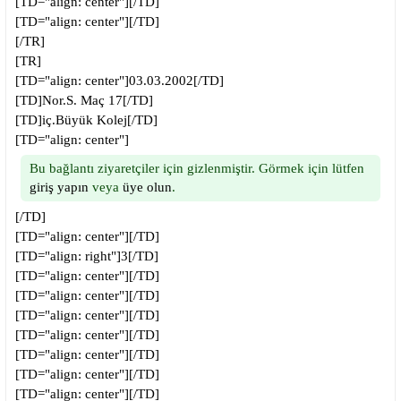
[TD="align: center"][/TD]
[TD="align: center"][/TD]
[/TR]
[TR]
[TD="align: center"]03.03.2002[/TD]
[TD]Nor.S. Maç 17[/TD]
[TD]iç.Büyük Kolej[/TD]
[TD="align: center"]
Bu bağlantı ziyaretçiler için gizlenmiştir. Görmek için lütfen
giriş yapın
veya
üye olun
.
[/TD]
[TD="align: center"][/TD]
[TD="align: right"]3[/TD]
[TD="align: center"][/TD]
[TD="align: center"][/TD]
[TD="align: center"][/TD]
[TD="align: center"][/TD]
[TD="align: center"][/TD]
[TD="align: center"][/TD]
[TD="align: center"][/TD]