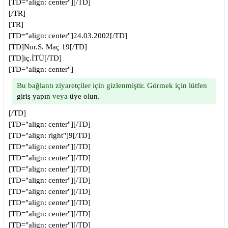
[TD="align: center"][/TD]
[/TR]
[TR]
[TD="align: center"]24.03.2002[/TD]
[TD]Nor.S. Maç 19[/TD]
[TD]iç.İTÜ[/TD]
[TD="align: center"]
Bu bağlantı ziyaretçiler için gizlenmiştir. Görmek için lütfen
giriş yapın
veya
üye olun
.
[/TD]
[TD="align: center"][/TD]
[TD="align: right"]9[/TD]
[TD="align: center"][/TD]
[TD="align: center"][/TD]
[TD="align: center"][/TD]
[TD="align: center"][/TD]
[TD="align: center"][/TD]
[TD="align: center"][/TD]
[TD="align: center"][/TD]
[TD="align: center"][/TD]