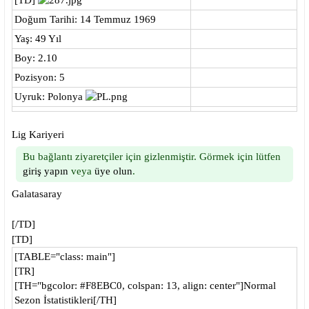
[TD]
i
Doğum Tarihi: 14 Temmuz 1969
Yaş: 49 Yıl
Boy: 2.10
Pozisyon: 5
Uyruk: Polonya
Lig Kariyeri
Bu bağlantı ziyaretçiler için gizlenmiştir. Görmek için lütfen
giriş yapın
veya
üye olun
.
Galatasaray
[/TD]
[TD]
[TABLE="class: main"]
[TR]
[TH="bgcolor: #F8EBC0, colspan: 13, align: center"]Normal
Sezon İstatistikleri[/TH]