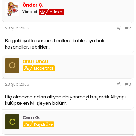
i
Önder Ç.
Yönetici
Admin
23 Şub 2005
#2
Bu galibiyetle sanirim finallere katilmaya hak
kazandilar.Tebrikler...
Onur Uncu
O
Moderator
23 Şub 2005
#3
Hiç olmazsa onları altyapıda yenmeyi başardık.Altyapı
kulüpte en iyi işleyen bölüm.
Cem G.
C
Kayıtlı Üye