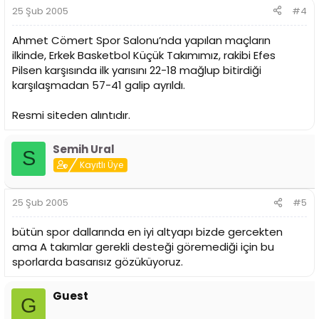
25 Şub 2005
#4
Ahmet Cömert Spor Salonu’nda yapılan maçların
ilkinde, Erkek Basketbol Küçük Takımımız, rakibi Efes
Pilsen karşısında ilk yarısını 22-18 mağlup bitirdiği
karşılaşmadan 57-41 galip ayrıldı.
Resmi siteden alıntıdır.
Semih Ural
S
Kayıtlı Üye
25 Şub 2005
#5
bütün spor dallarında en iyi altyapı bizde gercekten
ama A takımlar gerekli desteği göremediği için bu
sporlarda basarısız gözüküyoruz.
Guest
G