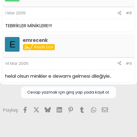
1 Mar 2005
#8
TEBRİKLER MİNİKLERE!!!
emrecenk
E
Kayıtlı Üye
14 Mar 2005
#9
helal olsun minikler e dewamı gelmesi dileğiyle..
Cevap yazmak için giriş yap yada kayıt ol.
Facebook
X (Twitter)
Bluesky
LinkedIn
Pinterest
Tumblr
WhatsApp
E-posta
Paylaş: