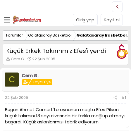
Giriş yap
Kayıt ol
Forumlar
Galatasaray Basketbol
Galatasaray Basketbol Al
Küçük Erkek Takımımız Efes'i yendi
K
B
Cem G.
22 Şub 2005
o
a
n
ş
u
l
Cem G.
C
y
a
Kayıtlı Üye
u
n
B
g
a
ı
22 Şub 2005
#1
ş
ç
l
t
Bugün Ahmet Cömert'te oynanan maçta Efes Pilsen
a
a
küçük takımını 18 sayı civarında bir farkla mağlup etmeyi
t
r
başardı. Küçük aslanlarımızı tebrik ediyorum.
a
i
n
h