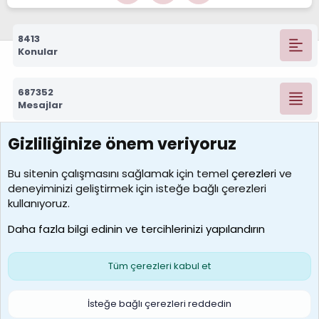
8413
Konular
687352
Mesajlar
Gizliliğinize önem veriyoruz
7392
Kullanıcılar
Bu sitenin çalışmasını sağlamak için temel
çerezleri
ve
deneyiminizi geliştirmek için isteğe bağlı çerezleri
MosesBrownHayranı
kullanıyoruz.
Son üye
Daha fazla bilgi edinin ve tercihlerinizi yapılandırın
Bize ulaşın
Şartlar ve kurallar
Gizlilik politikası
Çerezler
Yardım
Ana sayfa
R
Tüm çerezleri kabul et
S
S
Galatasaray Basketbol | GS Basket Taraftar Platformu
İsteğe bağlı çerezleri reddedin
®
Community platform by XenForo
© 2010-2026 XenForo Ltd.