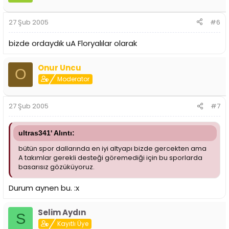
27 Şub 2005
#6
bizde ordaydık uA Floryalılar olarak
Onur Uncu
O
Moderator
27 Şub 2005
#7
ultras341' Alıntı:
bütün spor dallarında en iyi altyapı bizde gercekten ama
A takımlar gerekli desteği göremediği için bu sporlarda
basarısız gözüküyoruz.
Durum aynen bu. :x
Selim Aydın
S
Kayıtlı Üye