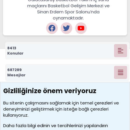
maçlarını Basketbol Gelişim Merkezi ve
Sinan Erdem Spor Salonu’nda
oynamaktadır.
8413
Konular
687289
Mesajlar
Gizliliğinize önem veriyoruz
7389
Kullanıcılar
Bu sitenin çalışmasını sağlamak için temel
çerezleri
ve
deneyiminizi geliştirmek için isteğe bağlı çerezleri
idriskaancelik
kullanıyoruz.
Son üye
Daha fazla bilgi edinin ve tercihlerinizi yapılandırın