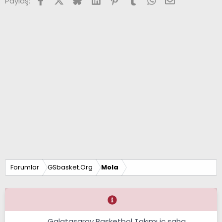
Paylaş:
Forumlar
GSbasket.Org
Mola
Galatasaray Basketbol Takımı iç saha