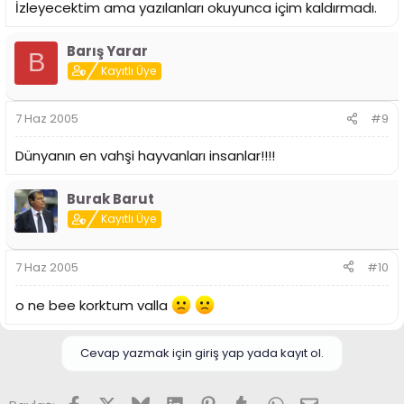
İzleyecektim ama yazılanları okuyunca içim kaldırmadı.
Barış Yarar
B
Kayıtlı Üye
7 Haz 2005
#9
Dünyanın en vahşi hayvanları insanlar!!!!
Burak Barut
Kayıtlı Üye
7 Haz 2005
#10
o ne bee korktum valla
Cevap yazmak için giriş yap yada kayıt ol.
Facebook
X (Twitter)
Bluesky
LinkedIn
Pinterest
Tumblr
WhatsApp
E-posta