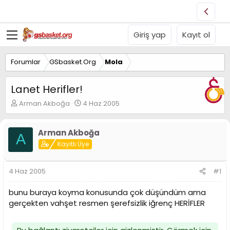
Giriş yap
Kayıt ol
Forumlar
GSbasket.Org
Mola
Lanet Herifler!
K
B
Arman Akboğa
4 Haz 2005
o
a
n
ş
u
l
Arman Akboğa
A
y
a
Kayıtlı Üye
u
n
B
g
a
ı
4 Haz 2005
#1
ş
ç
l
t
bunu buraya koyma konusunda çok düşündüm ama
a
a
gerçekten vahşet resmen şerefsizlik iğrenç HERİFLER
t
r
a
i
n
h