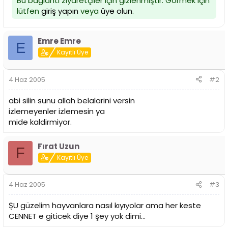
Bu bağlantı ziyaretçiler için gizlenmiştir. Görmek için
i
lütfen
giriş yapın
veya
üye olun
.
Emre Emre
E
Kayıtlı Üye
4 Haz 2005
#2
abi silin sunu allah belalarini versin
izlemeyenler izlemesin ya
mide kaldirmiyor.
Fırat Uzun
F
Kayıtlı Üye
4 Haz 2005
#3
ŞU güzelim hayvanlara nasıl kıyıyolar ama her keste
CENNET e giticek diye 1 şey yok dimi...