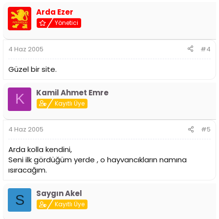
Arda Ezer
Yönetici
4 Haz 2005
#4
Güzel bir site.
Kamil Ahmet Emre
K
Kayıtlı Üye
4 Haz 2005
#5
Arda kolla kendini,
Seni ilk gördüğüm yerde , o hayvancıkların namına
ısıracağım.
Saygın Akel
S
Kayıtlı Üye