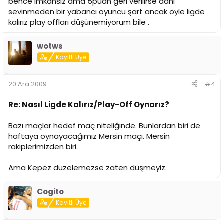
bence imkansız ama 5puan geri verilirse dahi
sevinmeden bir yabancı oyuncu şart ancak öyle ligde
kalırız play offları düşünemiyorum bile .
wotws
Kayıtlı Üye
20 Ara 2009
#4
Re: Nasıl Ligde Kalırız/Play-Off Oynarız?
Bazı maçlar hedef maç niteliğinde. Bunlardan biri de
haftaya oynayacağımız Mersin maçı. Mersin
rakiplerimizden biri.
Ama Kepez düzelemezse zaten düşmeyiz.
Cogito
Kayıtlı Üye