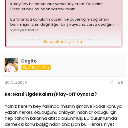
Kutay Bey bir sorununuz varsa Duyurular-Eleştiriler-
Öneriler bölümünden yazabilirsiniz.
Bu forumda konuların düzeni ve güvenliğini sağlamak
benim işim sizin değil. Eğer bir şikayetiniz varsa dediğim
yere yazarsınız.
Size cevabım gerek üstteki mesajda gerekse üstteki
Genişletmek için tıkla ...
paragrafta yazılıdır. Anlamış olmanızı umuyorum. İnşallah
tekrar verecek cevabınız yok gibi bir düşüncede
olmazsınız.
Cogito
Kayıtlı Üye
20 Ara 2009
#11
Re: Nasıl Ligde Kalırız/Play-Off Oynarız?
Yalnız Kerem bey farkında mısının şimdiye kadar konuya
yazan herkes okuduğunu anlayan insanlar olduğu için
hep tahkim kararına atıfta bulunmuş. BU durumumda
demek ki konu başlığından anlaşılan bu. Herkes niyet