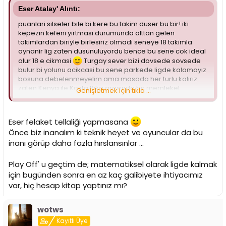
Eser Atalay' Alıntı:
puanlari silseler bile bi kere bu takim duser bu bir! iki
kepezin kefeni yirtmasi durumunda alttan gelen
takimlardan biriyle birlesiriz olmadi seneye 18 takimla
oynanir lig zaten dusunuluyordu bence bu sene cok ideal
olur 18 e cikmasi
Turgay sever bizi dovsede sovsede
bulur bi yolunu acikcasi bu sene parkede ligde kalamayiz
bosuna debelenmeyelim ama masada her turlu kaliriz
zaten Kenya ile Kosta Rika arasinda bir memleket
Genişletmek için tıkla ...
seffaflikda!
Eser felaket tellaliği yapmasana
Önce biz inanalım ki teknik heyet ve oyuncular da bu
inanı görüp daha fazla hırslansınlar ...
Play Off' u geçtim de; matematiksel olarak ligde kalmak
için bugünden sonra en az kaç galibiyete ihtiyacımız
var, hiç hesap kitap yaptınız mı?
wotws
Kayıtlı Üye