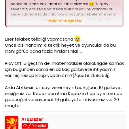
bence bu sene cok ideal olur 18 e cikmasi
Turgay
sever bizi dovsede sovsede bulur bi yolunu acikcasi bu
sene parkede ligde kalamayiz bosuna debelenmeyelim
ama masada her turlu kaliriz zaten Kenya ile Kosta Rika
Genişletmek için tıkla ...
arasinda bir memleket seffaflikda!
Eser felaket tellaliği yapmasana
Önce biz inanalım ki teknik heyet ve oyuncular da bu
inanı görüp daha fazla hırslansınlar ...
Play Off' u geçtim de; matematiksel olarak ligde kalmak
için bugünden sonra en az kaç galibiyete ihtiyacımız
var, hiç hesap kitap yaptınız mı?[/quote:259ci53j]
Arda Abi kesin bir sayı veremeyiz tabiki,şuan 10 galibiyet
eksiğimiz var Kepez'den.Ama Kepez'in hep aynı formda
gideceğini varsayarsak 16 galibiyete ihtiyacımız var 20
maçta.
Arda Ezer
Yönetici