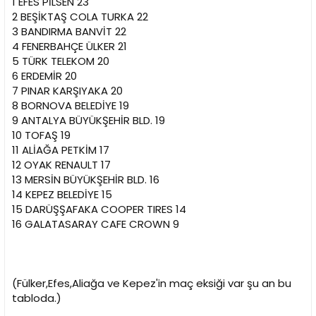
1 EFES PİLSEN 23
2 BEŞİKTAŞ COLA TURKA 22
3 BANDIRMA BANVİT 22
4 FENERBAHÇE ÜLKER 21
5 TÜRK TELEKOM 20
6 ERDEMİR 20
7 PINAR KARŞIYAKA 20
8 BORNOVA BELEDİYE 19
9 ANTALYA BÜYÜKŞEHİR BLD. 19
10 TOFAŞ 19
11 ALİAĞA PETKİM 17
12 OYAK RENAULT 17
13 MERSİN BÜYÜKŞEHİR BLD. 16
14 KEPEZ BELEDİYE 15
15 DARÜŞŞAFAKA COOPER TIRES 14
16 GALATASARAY CAFE CROWN 9
(Fülker,Efes,Aliağa ve Kepez'in maç eksiği var şu an bu
tabloda.)