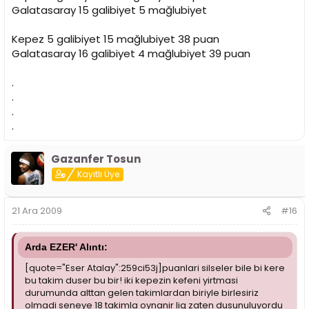
Galatasaray 15 galibiyet 5 mağlubiyet
Kepez 5 galibiyet 15 mağlubiyet 38 puan
Galatasaray 16 galibiyet 4 mağlubiyet 39 puan
.
.
.
.
Gazanfer Tosun
Kayıtlı Üye
21 Ara 2009
#16
Arda EZER' Alıntı:
[quote="Eser Atalay":259ci53j]puanlari silseler bile bi kere
bu takim duser bu bir! iki kepezin kefeni yirtmasi
durumunda alttan gelen takimlardan biriyle birlesiriz
olmadi seneye 18 takimla oynanir lig zaten dusunuluyordu