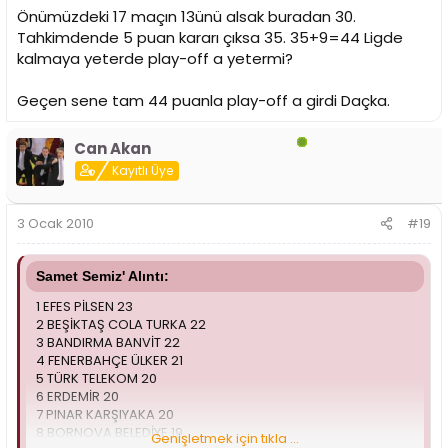
Önümüzdeki 17 maçın 13ünü alsak buradan 30.
Tahkimdende 5 puan kararı çıksa 35. 35+9=44 Ligde
kalmaya yeterde play-off a yetermi?
Geçen sene tam 44 puanla play-off a girdi Daçka.
Can Akan
Kayıtlı Üye
3 Ocak 2010
#19
Samet Semiz' Alıntı:
1 EFES PİLSEN 23
2 BEŞİKTAŞ COLA TURKA 22
3 BANDIRMA BANVİT 22
4 FENERBAHÇE ÜLKER 21
5 TÜRK TELEKOM 20
6 ERDEMİR 20
7 PINAR KARŞIYAKA 20
8 BORNOVA BELEDİYE 19
Genişletmek için tıkla ...