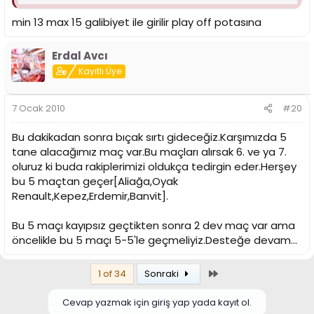
9 ANTALYA BÜYÜKŞEHİR BLD. 19
10 TOFAŞ 19
min 13 max 15 galibiyet ile girilir play off potasına
11 ALİAĞA PETKİM 17
12 OYAK RENAULT 17
13 MERSİN BÜYÜKŞEHİR BLD. 16
Erdal Avcı
14 KEPEZ BELEDİYE 15
Kayıtlı Üye
15 DARÜŞŞAFAKA COOPER TIRES 14
16 GALATASARAY CAFE CROWN 9
7 Ocak 2010
#20
Bu dakikadan sonra bıçak sırtı gideceğiz.Karşımızda 5
(Fülker,Efes,Aliağa ve Kepez'in maç eksiği var şu an bu
tane alacağımız maç var.Bu maçları alırsak 6. ve ya 7.
tabloda.)
oluruz ki buda rakiplerimizi oldukça tedirgin eder.Herşey
Önümüzdeki 17 maçın 13ünü alsak buradan 30.
bu 5 maçtan geçer[Aliağa,Oyak
Tahkimdende 5 puan kararı çıksa 35. 35+9=44 Ligde
Renault,Kepez,Erdemir,Banvit].
kalmaya yeterde play-off a yetermi?
Bu 5 maçı kayıpsız geçtikten sonra 2 dev maç var ama
Geçen sene tam 44 puanla play-off a girdi Daçka.
öncelikle bu 5 maçı 5-5'le geçmeliyiz.Desteğe devam...
Son
1 of 34
Sonraki
Cevap yazmak için giriş yap yada kayıt ol.