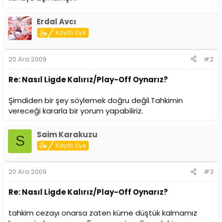
i
Erdal Avcı
Kayıtlı Üye
20 Ara 2009
#2
Re: Nasıl Ligde Kalırız/Play-Off Oynarız?
Şimdiden bir şey söylemek doğru değil.Tahkimin
vereceği kararla bir yorum yapabiliriz.
Saim Karakuzu
S
Kayıtlı Üye
20 Ara 2009
#3
Re: Nasıl Ligde Kalırız/Play-Off Oynarız?
tahkim cezayı onarsa zaten küme düştük kalmamız