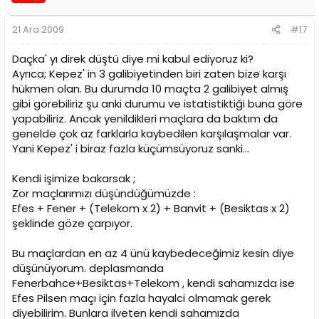
21 Ara 2009
#17
Daçka' yı direk düştü diye mi kabul ediyoruz ki?
Ayrıca; Kepez' in 3 galibiyetinden biri zaten bize karşı
hükmen olan. Bu durumda 10 maçta 2 galibiyet almış
gibi görebiliriz şu anki durumu ve istatistiktiği buna göre
yapabiliriz. Ancak yenildikleri maçlara da baktım da
genelde çok az farklarla kaybedilen karşılaşmalar var.
Yani Kepez' i biraz fazla küçümsüyoruz sanki...
Kendi işimize bakarsak ;
Zor maçlarımızı düşündüğümüzde :
Efes + Fener + (Telekom x 2) + Banvit + (Besiktas x 2)
şeklinde göze çarpıyor.
Bu maçlardan en az 4 ünü kaybedeceğimiz kesin diye
düşünüyorum. deplasmanda
Fenerbahce+Besiktas+Telekom , kendi sahamızda ise
Efes Pilsen maçı için fazla hayalci olmamak gerek
diyebilirim. Bunlara ilveten kendi sahamızda