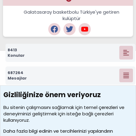
Galatasaray basketbolu Türkiye'ye getiren
kulüptür
8413
Konular
687264
Mesajlar
Gizliliğinize önem veriyoruz
7388
Kullanıcılar
Bu sitenin çalışmasını sağlamak için temel
çerezleri
ve
deneyiminizi geliştirmek için isteğe bağlı çerezleri
borabekirogluu
kullanıyoruz.
Son üye
Daha fazla bilgi edinin ve tercihlerinizi yapılandırın