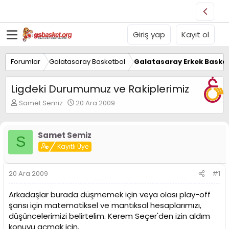
Giriş yap
Kayıt ol
Forumlar
Galatasaray Basketbol
Galatasaray Erkek Basket
Ligdeki Durumumuz ve Rakiplerimiz
K
B
Samet Semiz
20 Ara 2009
o
a
n
ş
u
l
Samet Semiz
S
y
a
Kayıtlı Üye
u
n
B
g
a
ı
20 Ara 2009
#1
ş
ç
l
t
Arkadaşlar burada düşmemek için veya olası play-off
a
a
t
r
şansı için matematiksel ve mantıksal hesaplarımızı,
a
i
düşüncelerimizi belirtelim. Kerem Seçer'den izin aldım
n
h
konuyu açmak için.