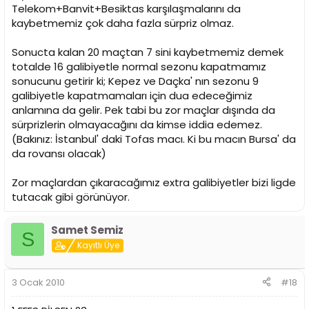
Telekom+Banvit+Besiktas karşılaşmalarını da
kaybetmemiz çok daha fazla sürpriz olmaz.
Sonucta kalan 20 maçtan 7 sini kaybetmemiz demek
totalde 16 galibiyetle normal sezonu kapatmamız
sonucunu getirir ki; Kepez ve Daçka' nın sezonu 9
galibiyetle kapatmamaları için dua edeceğimiz
anlamına da gelir. Pek tabi bu zor maçlar dışında da
sürprizlerin olmayacağını da kimse iddia edemez.
(Bakınız: İstanbul' daki Tofas macı. Ki bu macın Bursa' da
da rovansı olacak)
Zor maçlardan çıkaracağımız extra galibiyetler bizi ligde
tutacak gibi görünüyor.
Samet Semiz
S
Kayıtlı Üye
3 Ocak 2010
#18