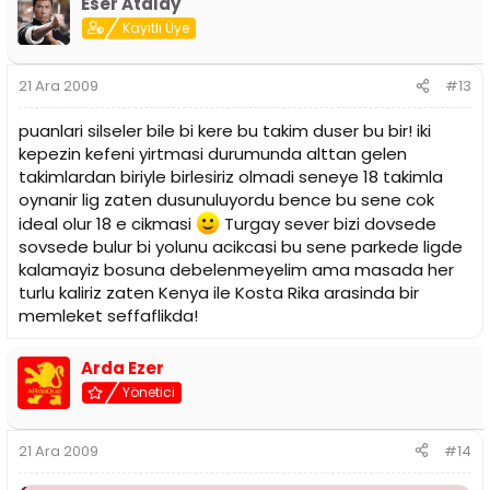
Eser Atalay
Kayıtlı Üye
21 Ara 2009
#13
puanlari silseler bile bi kere bu takim duser bu bir! iki
kepezin kefeni yirtmasi durumunda alttan gelen
takimlardan biriyle birlesiriz olmadi seneye 18 takimla
oynanir lig zaten dusunuluyordu bence bu sene cok
ideal olur 18 e cikmasi
Turgay sever bizi dovsede
sovsede bulur bi yolunu acikcasi bu sene parkede ligde
kalamayiz bosuna debelenmeyelim ama masada her
turlu kaliriz zaten Kenya ile Kosta Rika arasinda bir
memleket seffaflikda!
Arda Ezer
Yönetici
21 Ara 2009
#14