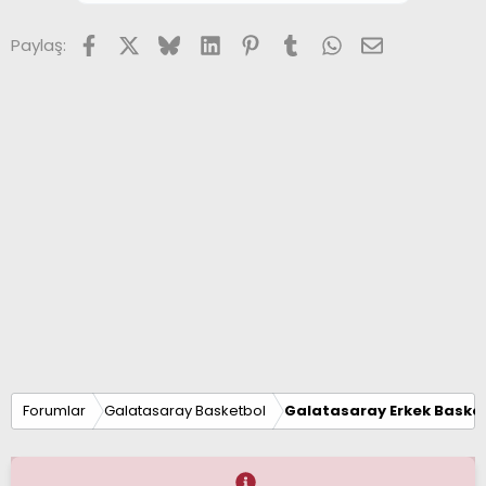
Facebook
X (Twitter)
Bluesky
LinkedIn
Pinterest
Tumblr
WhatsApp
E-posta
Paylaş:
Forumlar
Galatasaray Basketbol
Galatasaray Erkek Basket