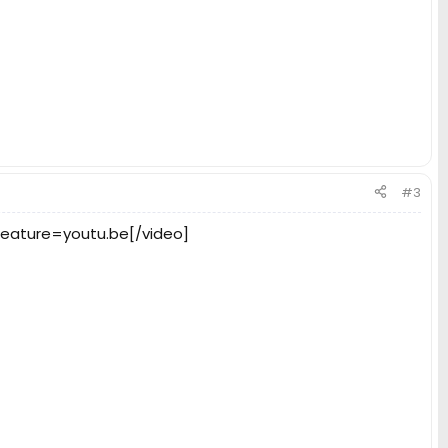
#3
ature=youtu.be[/video]