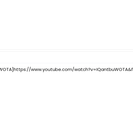
uWOTA]https://www.youtube.com/watch?v=IQantbuWOTA&fe