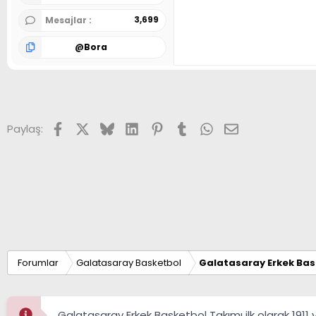
3,699
Mesajlar
@
Bora
Facebook
X (Twitter)
Bluesky
LinkedIn
Pinterest
Tumblr
WhatsApp
E-posta
Paylaş:
Forumlar
Galatasaray Basketbol
Galatasaray Erkek Bas
Galatasaray Erkek Basketbol Takımı ilk olarak 1911 