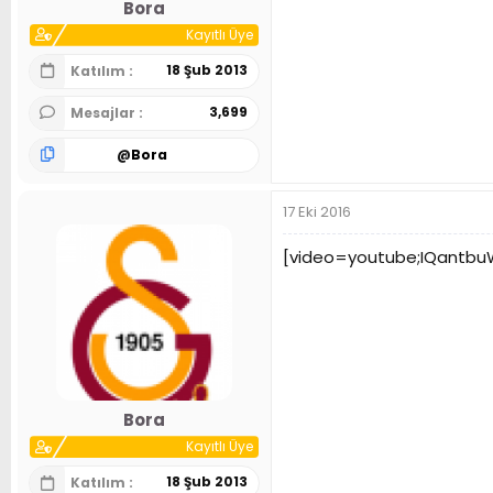
Bora
Kayıtlı Üye
18 Şub 2013
Katılım
3,699
Mesajlar
@
Bora
17 Eki 2016
[video=youtube;IQantb
Bora
Kayıtlı Üye
18 Şub 2013
Katılım