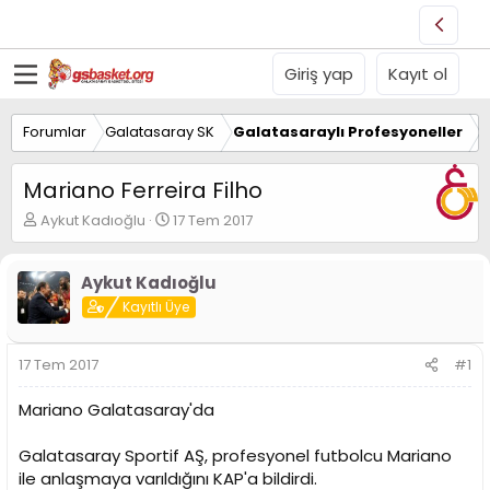
Giriş yap
Kayıt ol
Forumlar
Galatasaray SK
Galatasaraylı Profesyoneller
Mariano Ferreira Filho
K
B
Aykut Kadıoğlu
17 Tem 2017
o
a
n
ş
u
l
Aykut Kadıoğlu
y
a
Kayıtlı Üye
u
n
B
g
a
ı
17 Tem 2017
#1
ş
ç
l
t
Mariano Galatasaray'da
a
a
t
r
Galatasaray Sportif AŞ, profesyonel futbolcu Mariano
a
i
n
h
ile anlaşmaya varıldığını KAP'a bildirdi.