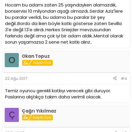
Hocam bu adamı zaten 25 yaşındayken alamazdık,
bonservisi 10 milyondan aşağı olmazdı..Serdar Aziz'lere
bu paralar verildi, bu adama bu paralar bir şey
değil..Bordo da iken böyle katkı gösterse zaten Sevilla
3'e değil 13'e alırdı..Herkes Sniejder mevzusundan
farkında değil ama çok iyi bir adam aldık..Mental olarak
sorun yaşamazsa 2 sene net katkı alırız..
Okan Topuz
O
Kayıtlı Üye
22 Ağu 2017
#4
Temiz oyuncu gerekli katkıyı verecek gibi duruyor.
Paslarına alıştıkça takım daha verimli olacak.
Çağrı Yıkılmaz
Ç
Kayıtlı Üye