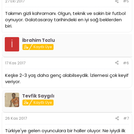
27 Eki 2017
#5
Takımın gizli kahramanı. Olgun, teknik ve sakin bir futbol
oynuyor. Galatasaray tarihindeki en iyi sağ beklerden
biri.
İbrahim Tozlu
İ
Kayıtlı Üye
17 Kas 2017
#6
Keşke 2-3 yaş daha genç alabilseydik. İzlemesi çok keyif
veriyor.
Tevfik Saygılı
Kayıtlı Üye
26 Kas 2017
#7
Türkiye'ye gelen oyunculara bir haller oluyor. Ne iyiydi ilk