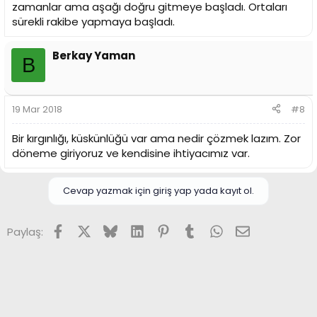
zamanlar ama aşağı doğru gitmeye başladı. Ortaları
sürekli rakibe yapmaya başladı.
Berkay Yaman
B
19 Mar 2018
#8
Bir kırgınlığı, küskünlüğü var ama nedir çözmek lazım. Zor
döneme giriyoruz ve kendisine ihtiyacımız var.
Cevap yazmak için giriş yap yada kayıt ol.
Facebook
X (Twitter)
Bluesky
LinkedIn
Pinterest
Tumblr
WhatsApp
E-posta
Paylaş: