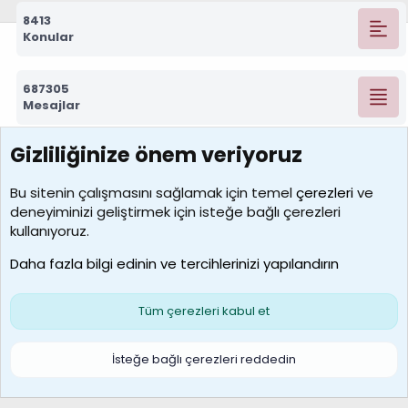
8413
Konular
687305
Mesajlar
Gizliliğinize önem veriyoruz
7390
Kullanıcılar
Bu sitenin çalışmasını sağlamak için temel
çerezleri
ve
deneyiminizi geliştirmek için isteğe bağlı çerezleri
MosesBrownHayranı
kullanıyoruz.
Son üye
Daha fazla bilgi edinin ve tercihlerinizi yapılandırın
Bize ulaşın
Şartlar ve kurallar
Gizlilik politikası
Çerezler
Yardım
Ana sayfa
R
Tüm çerezleri kabul et
S
S
Galatasaray Basketbol | GS Basket Taraftar Platformu
İsteğe bağlı çerezleri reddedin
®
Community platform by XenForo
© 2010-2026 XenForo Ltd.
XenForo Türkçe 🇹🇷 Destek Forumu –
XenWp.Com