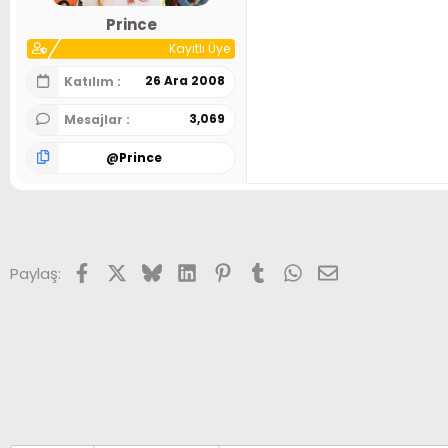
Prince
Kayıtlı Üye
26 Ara 2008
Katılım
3,069
Mesajlar
@
Prince
Facebook
X (Twitter)
Bluesky
LinkedIn
Pinterest
Tumblr
WhatsApp
E-posta
Paylaş: