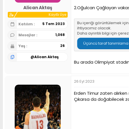
n
h
2.Oğulcan Çağlayan vaka
Alican Aktaş
i
Kayıtlı Üye
Bu içeriği görüntülemek içi
5 Tem 2023
Katılım
ihtiyacımız olacak.
Daha ayrıntılı bilgi için
çerez
1,068
Mesajlar
Üçüncü taraf tanımlama bi
26
Yaş
@
Alican Aktaş
Bu arada Olimpiyat stadın
26 Eyl 2023
Erden Timur zaten alırken 
Çıkarsa da doğabilecek z