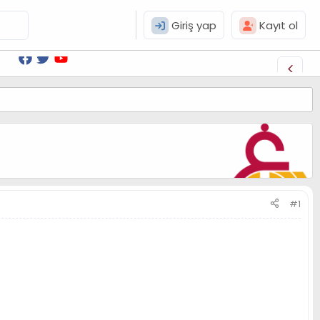
Giriş yap
Kayıt ol
#1