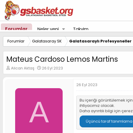
Forumlar
Neler yeni
Takvim
Forumlar
Galatasaray SK
Galatasaraylı Profesyoneller
Mateus Cardoso Lemos Martins
K
B
Alican Aktaş
26 Eyl 2023
o
a
n
ş
u
l
26 Eyl 2023
y
a
u
n
A
B
g
Bu içeriği görüntülemek içi
a
ı
ihtiyacımız olacak.
ş
ç
Daha ayrıntılı bilgi için
çerez
l
t
a
a
Üçüncü taraf tanımlama bi
t
r
a
i