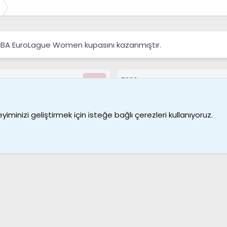
FIBA EuroLague Women kupasını kazanmıştır.
7388
Kullanıcılar
Bize ulaşın
Şartl
iminizi geliştirmek için isteğe bağlı çerezleri kullanıyoruz.