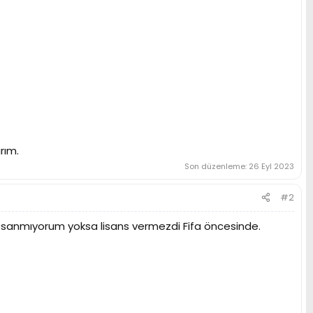
rım.
Son düzenleme:
26 Eyl 2023
#2
ını sanmıyorum yoksa lisans vermezdi Fifa öncesinde.