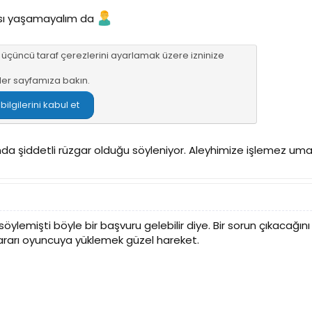
sı yaşamayalım da
n üçüncü taraf çerezlerini ayarlamak üzere izninize
ler sayfamıza
bakın.
lgilerini kabul et
da şiddetli rüzgar olduğu söyleniyor. Aleyhimize işlemez uma
söylemişti böyle bir başvuru gelebilir diye. Bir sorun çıkacağ
ararı oyuncuya yüklemek güzel hareket.