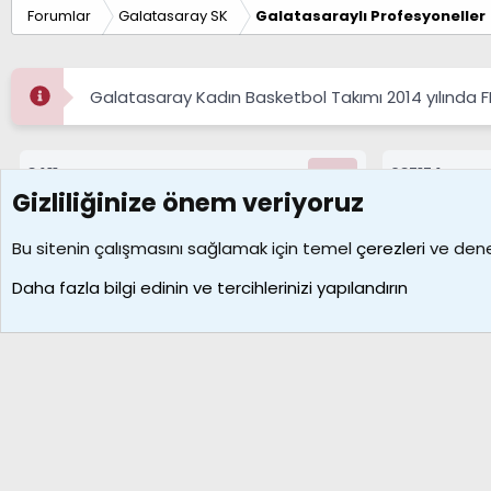
Forumlar
Galatasaray SK
Galatasaraylı Profesyoneller
Galatasaray Kadın Basketbol Takımı 2014 yılında 
8411
687174
Konular
Mesajlar
Gizliliğinize önem veriyoruz
Çerezler
Bu sitenin çalışmasını sağlamak için temel
çerezleri
ve deney
Daha fazla bilgi edinin ve tercihlerinizi yapılandırın
Galatasaray Basketbol | GS Basket Taraftar Platformu