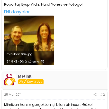
Röportaj: Eyüp Yıldız, Hürol Yöney ve Fotogol
Ekli dosyalar
mihriban 004.jpg
94.9 KB · Görüntüleme: 45
MetinK
Kayıtlı Üye
25 Mar 2011
#2
Mihriban hanım gerçekten işi bilen bir insan. Güzel