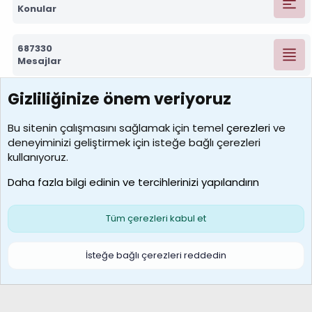
Konular
687330
Mesajlar
Gizliliğinize önem veriyoruz
7390
Kullanıcılar
Bu sitenin çalışmasını sağlamak için temel
çerezleri
ve
deneyiminizi geliştirmek için isteğe bağlı çerezleri
MosesBrownHayranı
kullanıyoruz.
Son üye
Daha fazla bilgi edinin ve tercihlerinizi yapılandırın
Bize ulaşın
Şartlar ve kurallar
Gizlilik politikası
Çerezler
Yardım
Ana sayfa
R
Tüm çerezleri kabul et
S
S
Galatasaray Basketbol | GS Basket Taraftar Platformu
İsteğe bağlı çerezleri reddedin
®
Community platform by XenForo
© 2010-2026 XenForo Ltd.
XenForo Türkçe 🇹🇷 Destek Forumu –
XenWp.Com