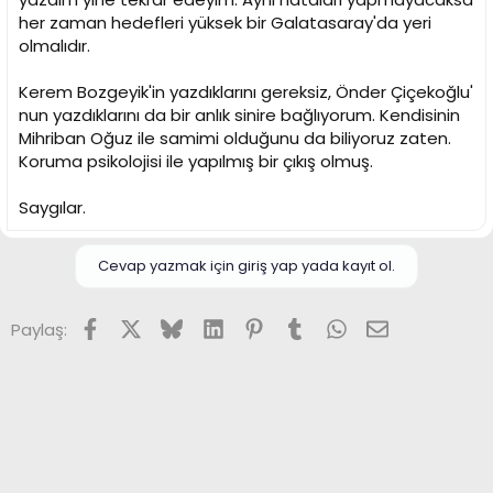
her zaman hedefleri yüksek bir Galatasaray'da yeri
olmalıdır.
Kerem Bozgeyik'in yazdıklarını gereksiz, Önder Çiçekoğlu'
nun yazdıklarını da bir anlık sinire bağlıyorum. Kendisinin
Mihriban Oğuz ile samimi olduğunu da biliyoruz zaten.
Koruma psikolojisi ile yapılmış bir çıkış olmuş.
Saygılar.
Cevap yazmak için giriş yap yada kayıt ol.
Facebook
X (Twitter)
Bluesky
LinkedIn
Pinterest
Tumblr
WhatsApp
E-posta
Paylaş: