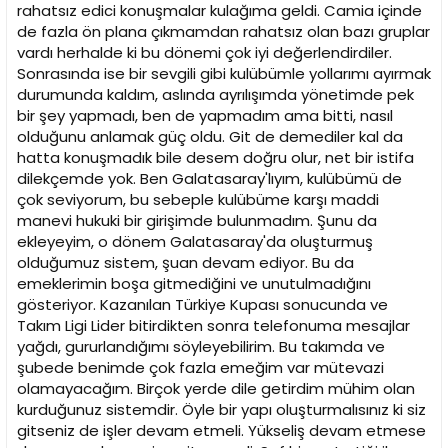
rahatsız edici konuşmalar kulağıma geldi. Camia içinde
de fazla ön plana çıkmamdan rahatsız olan bazı gruplar
vardı herhalde ki bu dönemi çok iyi değerlendirdiler.
Sonrasında ise bir sevgili gibi kulübümle yollarımı ayırmak
durumunda kaldım, aslında ayrılışımda yönetimde pek
bir şey yapmadı, ben de yapmadım ama bitti, nasıl
olduğunu anlamak güç oldu. Git de demediler kal da
hatta konuşmadık bile desem doğru olur, net bir istifa
dilekçemde yok. Ben Galatasaray'lıyım, kulübümü de
çok seviyorum, bu sebeple kulübüme karşı maddi
manevi hukuki bir girişimde bulunmadım. Şunu da
ekleyeyim, o dönem Galatasaray'da oluşturmuş
olduğumuz sistem, şuan devam ediyor. Bu da
emeklerimin boşa gitmediğini ve unutulmadığını
gösteriyor. Kazanılan Türkiye Kupası sonucunda ve
Takım Ligi Lider bitirdikten sonra telefonuma mesajlar
yağdı, gururlandığımı söyleyebilirim. Bu takımda ve
şubede benimde çok fazla emeğim var mütevazi
olamayacağım. Birçok yerde dile getirdim mühim olan
kurduğunuz sistemdir. Öyle bir yapı oluşturmalısınız ki siz
gitseniz de işler devam etmeli. Yükseliş devam etmese