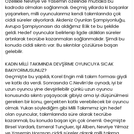
Özellikle Nevriye ve Yasemin özelinde mutlaka bu
kadroda olmaları sağlanmalı. Geçmiş yıllarda ki başarılar
yaşanırken, milli oyuncularımız kendi takımlarında çok
ciddi süreler alıyorlardı. Akdeniz Oyunları Şampiyonluğu,
Avrupa Şampiyonasın da aldığımız 8.lik te bu şekilde
geldi. Hedef oyuncular belirlenip ligde aldıkları süreler
artırılarak tecrübe kazanmaları sağlanmalıdır. Şimdi bu
konuda ciddi sıkıntı var. Bu sıkıntılar çözülürse başarı
gelebilir.
KADIN MİLLİ TAKIMINDA DEVŞİRME OYUNCUYA SICAK
BAKIYORMUSUNUZ?
Geçmişte bu yapıldı, Korel Engin mili takım forması giydi
ve katkı da verdi. Sonrasında C.Nevlin’de oynadı, iyi bir
uzun oyuncu yine devşirilebilir çünkü uzun oyuncu
konusunda sıkıntı yaşayacak gibiyiz ama iyi düşünülmesi
gereken bir konu, gerçekten katkı verebilecek bir oyuncu
olmalı. Yukarı söylediğim gibi Milli Takımımız için hedef
olan oyuncular, takımlarında süre alarak tecrübe
kazanmalı, bu konuda başarı için çok önemli. Geçmişte
Birsel Vardarlı, Esmeral Tunçluer, Işıl Alben, Nevriye Yılmaz
ve Yasemin Horasan ciddi süreler alarak milli takıma