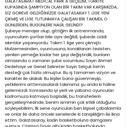
GALATASARAT MEDİCAL PARK'A GEÇELİM, TÜRKİYE
KUPASINDA ŞAMPİYON OLAN BİR TAKIM VAR KARŞIMIZDA,
SİZ GÖREVE GELDİĞİNİZDE GALATASARAY 1. LİGE YENİ
ÇIKMIŞ VE LİGE TUTUNMAYA ÇALIŞAN BİR TAKIMDI, O
GÜNLERDEN, BUGÜNLERE NASIL GELİNDİ?
Şubeye menajer olup, gittiğim ilk antrenmanda,
oyuncuların şortları bile aynı değildi, şubede ciddi
sıkıntılar yaşanıyordu. Takım 1. lige yeni çıkmıştı.
Malzemesinden, oyuncusuna, konaklanan tesisten,
yenilen yemeğe kadar her şeyi değiştirdik, bunların
olmasında o zamanın şube sorumlusu Sayın Ahmet
Dedehayır ve Genel Sekreter Sayın Selçuk İren’in
desteği çok fazla olmuştur. Bu iş tamamen vizyon ve
karakter ile alakalı. Bu kişiler bana güvenmeyip,
yetkilerimi arttırmasalardı takımımız şu anda ki haline
gelemezdi. Sonrasında iyi yerli ve yabancı oyuncuları
kadromuza katmaya başladık, bu transferlerin
gerçekleşmesinde, benim ismimin çok etkili olduğunu
söyleyebilirim, ilk sene oyuncuları ben kişisel çabalarımla
ve onlar ile daha önceki senelerde ki tanışıklığım ile ikna
ettim. Galatasaray, kadın basketboluna damgasını
vurmuş, Clarissa Davis gibi kadın basketbolunda