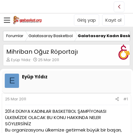
Giriş yap
Kayıt ol
Forumlar
Galatasaray Basketbol
Galatasaray Kadın Baske
Mihriban Oğuz Röportajı
K
B
Eyüp Yıldız
25 Mar 2011
o
a
n
ş
u
l
Eyüp Yıldız
E
y
a
u
n
B
g
a
ı
25 Mar 2011
#1
ş
ç
l
t
2014 DÜNYA KADINLAR BASKETBOL ŞAMPİYONASI
a
a
ÜLKEMİZDE OLACAK BU KONU HAKKINDA NELER
t
r
SÖYLERSİNİZ
a
i
n
h
Bu organizasyonu ülkemize getirmek büyük bir başarı,