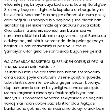
efsaneleşmiş bir oyuncuyu kadrosuna katmış, Eurolig'de
3. olmayı başarmış, ligimizde kupalara ambargo koymuş
bir kulüptü. Maalesef başladığım dönem ki durum pek iç
acıcı değildi. Bu sebeple işin başında şube olarak bazı
sıkıntıları kişisel ilişkilerimizle aşmak durumunda kaldık.
Oyuncuların transferi, sponsorların bulunması ve
camianın dikkatinin takımımıza çevrilmesi gibi. Bunda da
oldukça başarılı olduk. Sonrasında da kupalar gelmeye
başladı, Cumhurbaşkanlığı Kupası ve Eurocup
Şampiyonlukları geldi ve sonrasında bugünlere gelindi.
GALATASARAY BASKETBOL ŞUBESİNDEN KOPUŞ SÜRECİNİ
TEKRAR ANLATABİLİRMİSİNİZ?
Aslında bu konu da çok fazla konuşmak istemiyorum
ama kısaca şöyle anlatayım; 3 sene çalıştım şubede,
tabi sıkıntılı dönemler de oldu, geçen sezon, Litvanya
deplasmanında alınan bir yenilgi ve sonrasında ligde
Mersin karşısında alınan çok farklı mağlubiyet, can
sıkıcıydı. Bu dönemde yönetim seviyesinde de seçimin
yaklaşmasından dolayı bazı sıkıntılar oldu. Açıkçası
bunlar bana çok net yansımadı ama dolaylı olarak bazı