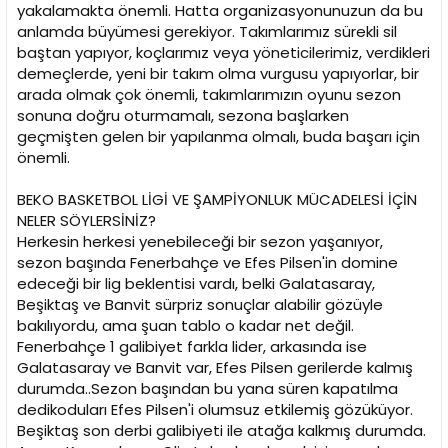
yakalamakta önemli. Hatta organizasyonunuzun da bu
anlamda büyümesi gerekiyor. Takımlarımız sürekli sil
baştan yapıyor, koçlarımız veya yöneticilerimiz, verdikleri
demeçlerde, yeni bir takım olma vurgusu yapıyorlar, bir
arada olmak çok önemli, takımlarımızın oyunu sezon
sonuna doğru oturmamalı, sezona başlarken
geçmişten gelen bir yapılanma olmalı, buda başarı için
önemli.
BEKO BASKETBOL LİGİ VE ŞAMPİYONLUK MÜCADELESİ İÇİN
NELER SÖYLERSİNİZ?
Herkesin herkesi yenebileceği bir sezon yaşanıyor,
sezon başında Fenerbahçe ve Efes Pilsen'in domine
edeceği bir lig beklentisi vardı, belki Galatasaray,
Beşiktaş ve Banvit sürpriz sonuçlar alabilir gözüyle
bakılıyordu, ama şuan tablo o kadar net değil.
Fenerbahçe 1 galibiyet farkla lider, arkasında ise
Galatasaray ve Banvit var, Efes Pilsen gerilerde kalmış
durumda..Sezon başından bu yana süren kapatılma
dedikoduları Efes Pilsen'i olumsuz etkilemiş gözüküyor.
Beşiktaş son derbi galibiyeti ile atağa kalkmış durumda.