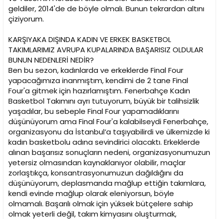
geldiler, 2014'de de böyle olmalı. Bunun tekrardan altını
çiziyorum.
KARŞIYAKA DIŞINDA KADIN VE ERKEK BASKETBOL
TAKIMLARIMIZ AVRUPA KUPALARINDA BAŞARISIZ OLDULAR
BUNUN NEDENLERİ NEDİR?
Ben bu sezon, kadınlarda ve erkeklerde Final Four
yapacağımıza inanmıştım, kendimi de 2 tane Final
Four'a gitmek için hazırlamıştım. Fenerbahçe Kadın
Basketbol Takımını ayrı tutuyorum, büyük bir talihsizlik
yaşadılar, bu sebeple Final Four yapamadıklarını
düşünüyorum ama Final Four'a kalabilseydi Fenerbahçe,
organizasyonu da İstanbul’a taşıyabilirdi ve ülkemizde ki
kadın basketbolu adına sevindirici olacaktı. Erkeklerde
alınan başarısız sonuçların nedeni, organizasyonumuzun
yetersiz olmasından kaynaklanıyor olabilir, maçlar
zorlaştıkça, konsantrasyonumuzun dağıldığını da
düşünüyorum, deplasmanda mağlup ettiğin takımlara,
kendi evinde mağlup olarak eleniyorsun, böyle
olmamalı. Başarılı olmak için yüksek bütçelere sahip
olmak yeterli değil, takım kimyasını oluşturmak,