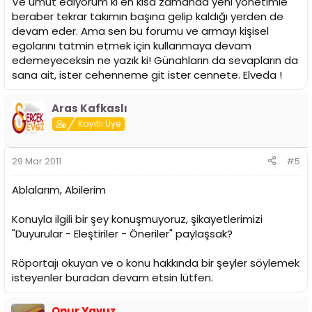
Ve umut ediyorum ki en kısa zamanda yeni yönetimle
beraber tekrar takımın başına gelip kaldığı yerden de
devam eder. Ama sen bu forumu ve armayı kişisel
egolarını tatmin etmek için kullanmaya devam
edemeyeceksin ne yazık ki! Günahların da sevapların da
sana ait, ister cehenneme git ister cennete. Elveda !
Aras Kafkaslı
Kayıtlı Üye
29 Mar 2011
#5
Ablalarım, Abilerim
Konuyla ilgili bir şey konuşmuyoruz, şikayetlerimizi
"Duyurular - Eleştiriler - Öneriler" paylaşsak?
Röportajı okuyan ve o konu hakkında bir şeyler söylemek
isteyenler buradan devam etsin lütfen.
Onur Yavuz