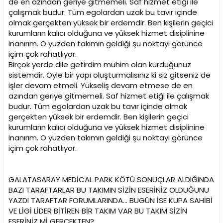
de en azından geriye gitmemeli. Saf hizmet etiği ile
çalışmak budur. Tüm egolardan uzak bu tavır içinde
olmak gerçekten yüksek bir erdemdir. Ben kişilerin geçici
kurumların kalıcı olduğuna ve yüksek hizmet disiplinine
inanırım. O yüzden takımın geldiği şu noktayı görünce
içim çok rahatlıyor.
Birçok yerde dile getirdim mühim olan kurduğunuz
sistemdir. Öyle bir yapı oluşturmalısınız ki siz gitseniz de
işler devam etmeli. Yükseliş devam etmese de en
azından geriye gitmemeli. Saf hizmet etiği ile çalışmak
budur. Tüm egolardan uzak bu tavır içinde olmak
gerçekten yüksek bir erdemdir. Ben kişilerin geçici
kurumların kalıcı olduğuna ve yüksek hizmet disiplinine
inanırım. O yüzden takımın geldiği şu noktayı görünce
içim çok rahatlıyor.
GALATASARAY MEDİCAL PARK KÖTÜ SONUÇLAR ALDIĞINDA
BAZI TARAFTARLAR BU TAKIMIN SİZİN ESERİNİZ OLDUĞUNU
YAZDI TARAFTAR FORUMLARINDA... BUGÜN İSE KUPA SAHİBİ
VE LİGİ LİDER BİTİREN BİR TAKIM VAR BU TAKIM SİZİN
ESERİNİZ Mİ GERÇEKTEN?