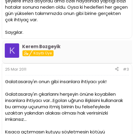
şeylere imza atıyordu ama özel hayatında yaptığı bazı
hatalar sonuna neden oldu. Oysa ki hedefleri her geçen
gün yükselen takımımızda onun gibi birine gerçekten
çok ihtiyaç var.
Saygılar.
Kerem Bozgeyik
K
Kayıtlı Üye
25 Mar 2011
#3
Galatasaray'ın onun gibi insanlara ihtiyacı yok!
Galatasaray'ın çıkarlarını herşeyin önüne koyabilen
insanlara ihtiyacı var...Egoları uğruna ilişkisini kullanarak
bu armayı uçuruma itmiş birinin bu felsefeylede
uzaktan yakından alakası olması hak verirsinizki
imkansız...
Kısaca açtırmasın kutuyu söyletmesin kötüyü