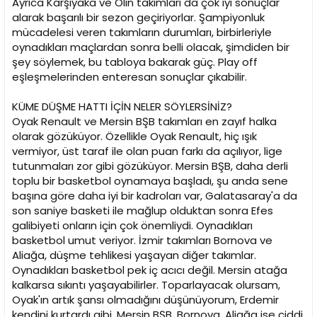
Ayrıca Karşıyaka ve Olin takımları da çok iyi sonuçlar
alarak başarılı bir sezon geçiriyorlar. Şampiyonluk
mücadelesi veren takımların durumları, birbirleriyle
oynadıkları maçlardan sonra belli olacak, şimdiden bir
şey söylemek, bu tabloya bakarak güç. Play off
eşleşmelerinden enteresan sonuçlar çıkabilir.
KÜME DÜŞME HATTI İÇİN NELER SÖYLERSİNİZ?
Oyak Renault ve Mersin BŞB takımları en zayıf halka
olarak gözüküyor. Özellikle Oyak Renault, hiç ışık
vermiyor, üst taraf ile olan puan farkı da açılıyor, lige
tutunmaları zor gibi gözüküyor. Mersin BŞB, daha derli
toplu bir basketbol oynamaya başladı, şu anda sene
başına göre daha iyi bir kadroları var, Galatasaray'a da
son saniye basketi ile mağlup olduktan sonra Efes
galibiyeti onların için çok önemliydi. Oynadıkları
basketbol umut veriyor. İzmir takımları Bornova ve
Aliağa, düşme tehlikesi yaşayan diğer takımlar.
Oynadıkları basketbol pek iç acıcı değil. Mersin atağa
kalkarsa sıkıntı yaşayabilirler. Toparlayacak olursam,
Oyak'ın artık şansı olmadığını düşünüyorum, Erdemir
kendini kurtardı gibi, Mersin BŞB, Bornova, Aliağa ise ciddi