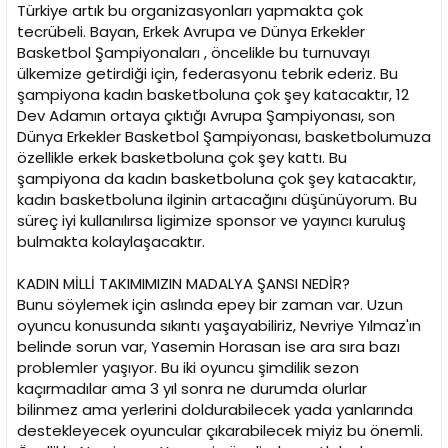
i
Türkiye artık bu organizasyonları yapmakta çok
tecrübeli. Bayan, Erkek Avrupa ve Dünya Erkekler
Basketbol Şampiyonaları , öncelikle bu turnuvayı
ülkemize getirdiği için, federasyonu tebrik ederiz. Bu
şampiyona kadın basketboluna çok şey katacaktır, 12
Dev Adamın ortaya çıktığı Avrupa Şampiyonası, son
Dünya Erkekler Basketbol Şampiyonası, basketbolumuza
özellikle erkek basketboluna çok şey kattı. Bu
şampiyona da kadın basketboluna çok şey katacaktır,
kadın basketboluna ilginin artacağını düşünüyorum. Bu
süreç iyi kullanılırsa ligimize sponsor ve yayıncı kuruluş
bulmakta kolaylaşacaktır.
KADIN MİLLİ TAKIMIMIZIN MADALYA ŞANSI NEDİR?
Bunu söylemek için aslında epey bir zaman var. Uzun
oyuncu konusunda sıkıntı yaşayabiliriz, Nevriye Yılmaz'ın
belinde sorun var, Yasemin Horasan ise ara sıra bazı
problemler yaşıyor. Bu iki oyuncu şimdilik sezon
kaçırmadılar ama 3 yıl sonra ne durumda olurlar
bilinmez ama yerlerini doldurabilecek yada yanlarında
destekleyecek oyuncular çıkarabilecek miyiz bu önemli.