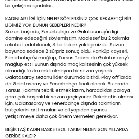
bir çekişme içindeler.
KADINLAR LİGİ İÇİN NELER SÖYLERSİNİZ ÇOK REKABETÇİ BİR
LİGİMİZ YOK BUNUN SEBEPLERİ NEDİR?
Sezon başında, Fenerbahçe ve Galatasaray'ın ligi
domine edeceğini söylemiştim. Maalesef bu 2 takımla
rekabet edebilecek, 3. bir takım yok ligimizde. Sezon
boyunca sadece 2 sürpriz sonuç oldu, Panküp Kayseri,
Fenerbahçe'yi mağlup, Tarsus Takımı da Galatasaray'ı
mağlup etti. Bunun dışında maç kalitesinin çok yüksek
olmadığı fazla renkli olmayan bir sezon yaşadık.
Galatasaray sezonu lider durumda bitirdi. Play off'larda
da Galatasaray ve Fenerbahçe finali olacak. Bu arada
Tarsus Takımını tebrik etmek lazım, harcadıkları paraya
göre çok başarılı bir sezon geçiriyorlar. Rekabetin olması
için, Galatasaray ve Fenerbahçe dışında takımların
bütçelerini arttırmaları ve altyapıdan oyuncu
yetiştirmeye daha çok önem vermeleri gerekiyor.
BEŞİKTAŞ KADIN BASKETBOL TAKIMI NEDEN SON YILLARDA
GERİDE KALDI?