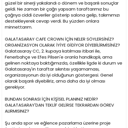
güzel bir sinerji yakalandı o dönem ve başarılı sonuçlar
geldi. Ne zaman bir çağrı yapsam taraftarımız bu
çağrıya ciddi özveriler gösterip salona gelip, takımımızı
destekleyerek cevap verdi. Bu yüzden onlara
minnettarım.
GALATASARAY CAFE CROWN İÇİN NELER SÖYLERSİNİZ?
ORGANİZASYON OLARAK İYİYE GİDİYOR DİYEBİLİRMİSİNİZ?
Galatasaray CC, 2. kupaya katılması itibari ile,
Fenerbahçe ve Efes Pilsen'e oranla handikaplı, ama
gelinen noktaya baktığımızda, özellikle ligde ki durum ve
Galatasaray'ın taraftar sıkıntısı yaşamaması,
organizasyonun da iyi olduğunun göstergesi. Genel
olarak başarılı diyebiliriz, ama daha da iyi olması
gerekiyor.
BUNDAN SONRASI İÇİN KİŞİSEL PLANINIZ NEDİR?
GALATASARAY'DAN TEKLİF GELİRSE TEKRARDAN GÖREV
ALIRMISINIZ?
Şu anda spor ve eğlence pazarlama üzerine proje