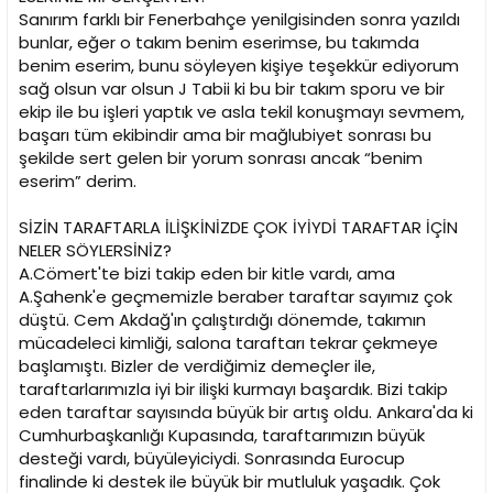
Sanırım farklı bir Fenerbahçe yenilgisinden sonra yazıldı
bunlar, eğer o takım benim eserimse, bu takımda
benim eserim, bunu söyleyen kişiye teşekkür ediyorum
sağ olsun var olsun J Tabii ki bu bir takım sporu ve bir
ekip ile bu işleri yaptık ve asla tekil konuşmayı sevmem,
başarı tüm ekibindir ama bir mağlubiyet sonrası bu
şekilde sert gelen bir yorum sonrası ancak “benim
eserim” derim.
SİZİN TARAFTARLA İLİŞKİNİZDE ÇOK İYİYDİ TARAFTAR İÇİN
NELER SÖYLERSİNİZ?
A.Cömert'te bizi takip eden bir kitle vardı, ama
A.Şahenk'e geçmemizle beraber taraftar sayımız çok
düştü. Cem Akdağ'ın çalıştırdığı dönemde, takımın
mücadeleci kimliği, salona taraftarı tekrar çekmeye
başlamıştı. Bizler de verdiğimiz demeçler ile,
taraftarlarımızla iyi bir ilişki kurmayı başardık. Bizi takip
eden taraftar sayısında büyük bir artış oldu. Ankara'da ki
Cumhurbaşkanlığı Kupasında, taraftarımızın büyük
desteği vardı, büyüleyiciydi. Sonrasında Eurocup
finalinde ki destek ile büyük bir mutluluk yaşadık. Çok