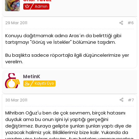
Admin
29 Mar 2011
#6
Konuyu dağıtmamak adına Aras´ın da belirttiği gibi
tartışmayı "Görüş ve İstekler" bölümüne taşıdım.
Bu başlıkta sadece röportajla ilgili düşüncelerimize yer
verelim.
MetinK
Kayıtlı Üye
30 Mar 2011
#7
Mihriban Oğuz'u ben de çok sevmem, birçok hatasını
duyduk ama bu onun işini iyi yaptığı gerçeğini
değiştirmez. Buraya gelipte şunları şunları yaptı diye de
yazacak halimiz yok. Bildiklerimiz bize kalır. Yukarıda da
yazdım yine tekrar edeyim. Aynı hataları yapmayacaksa