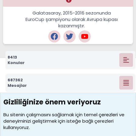
Galatasaray, 2015-2016 sezonunda
EuroCup şampiyonu olarak Avrupa kupası
kazanmıştır.
8413
Konular
687362
Mesajlar
Gizliliğinize önem veriyoruz
7392
Kullanıcılar
Bu sitenin çalışmasını sağlamak için temel
çerezleri
ve
deneyiminizi geliştirmek için isteğe bağlı çerezleri
MosesBrownHayranı
kullanıyoruz.
Son üye