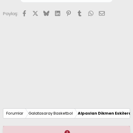
Facebook
X (Twitter)
Bluesky
LinkedIn
Pinterest
Tumblr
WhatsApp
E-posta
Paylaş:
Forumlar
Galatasaray Basketbol
Alpaslan Dikmen Eskilerd