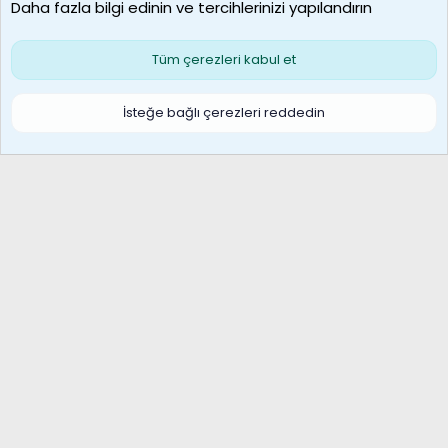
Daha fazla bilgi edinin ve tercihlerinizi yapılandırın
Bize ulaşın
Şartlar ve kurallar
Gizlilik politikası
Çerezler
Yardım
Ana sayfa
R
Tüm çerezleri kabul et
S
S
Galatasaray Basketbol | GS Basket Taraftar Platformu
İsteğe bağlı çerezleri reddedin
®
Community platform by XenForo
© 2010-2026 XenForo Ltd.
XenForo Türkçe 🇹🇷 Destek Forumu –
XenWp.Com