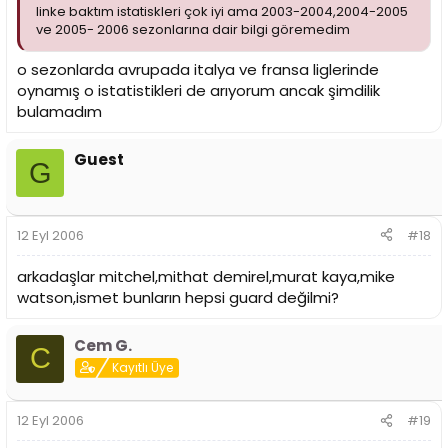
linke baktım istatiskleri çok iyi ama 2003-2004,2004-2005
ve 2005- 2006 sezonlarına dair bilgi göremedim
o sezonlarda avrupada italya ve fransa liglerinde
oynamış o istatistikleri de arıyorum ancak şimdilik
bulamadım
Guest
G
12 Eyl 2006
#18
arkadaşlar mitchel,mithat demirel,murat kaya,mike
watson,ismet bunların hepsi guard değilmi?
Cem G.
C
Kayıtlı Üye
12 Eyl 2006
#19