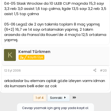
04-05 Slask Wroclaw da 10 ULEB CUP maçında 15,3 sayı
3,3 reb 3,0 assist 1,6 top çalma, ligde 13,5 sayı 3,2 reb 3,5
asist 1,5 top çalma
05-06 Lega2 de 2 ayrı takımla toplam 8 maç yapmış
(6+2) 16,7 ve 14 sayı ortalamaları yapmış. 2 takım
arasında da Fransa'da Rouen'de 4 maçta 12,5 ortalama
yapmış.
Kemal Türkmen
K
Kayıtlı Üye
12 Eyl 2006
#20
arkadaslar bu elemanı cıplak gözle izleyen varmı idman
da kumasını belli eder az cok
Son
1 of 4
Sonraki
Cevap yazmak için giriş yap yada kayıt ol.