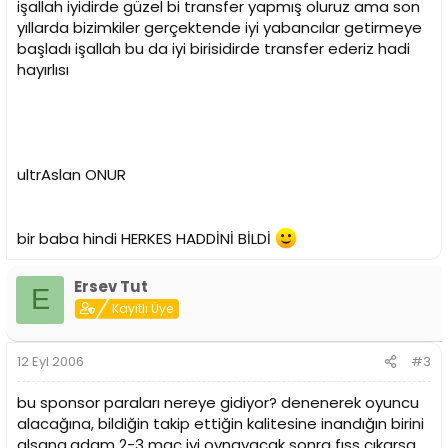
işallah iyidirde güzel bi transfer yapmış oluruz ama son
yıllarda bizimkiler gerçektende iyi yabancılar getirmeye
başladı işallah bu da iyi birisidirde transfer ederiz hadi
hayırlısı
ultrAslan ONUR
bir baba hindi HERKES HADDİNİ BİLDİ
Ersev Tut
E
Kayıtlı Üye
12 Eyl 2006
#3
bu sponsor paraları nereye gidiyor? denenerek oyuncu
alacağına, bildiğin takip ettiğin kalitesine inandığın birini
alsana.adam 2-3 maç iyi oynayacak sonra fıss çıkarsa