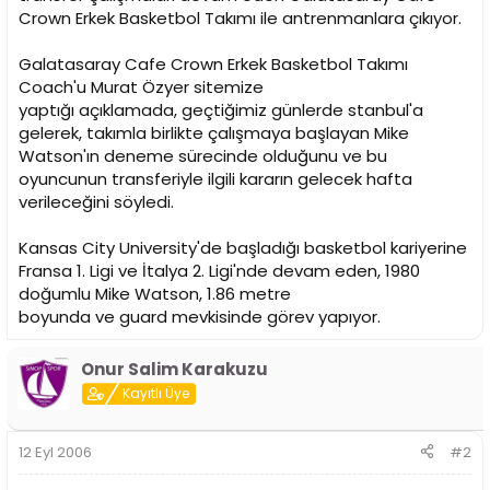
i
Crown Erkek Basketbol Takımı ile antrenmanlara çıkıyor.
Galatasaray Cafe Crown Erkek Basketbol Takımı
Coach'u Murat Özyer sitemize
yaptığı açıklamada, geçtiğimiz günlerde stanbul'a
gelerek, takımla birlikte çalışmaya başlayan Mike
Watson'ın deneme sürecinde olduğunu ve bu
oyuncunun transferiyle ilgili kararın gelecek hafta
verileceğini söyledi.
Kansas City University'de başladığı basketbol kariyerine
Fransa 1. Ligi ve İtalya 2. Ligi'nde devam eden, 1980
doğumlu Mike Watson, 1.86 metre
boyunda ve guard mevkisinde görev yapıyor.
Onur Salim Karakuzu
Kayıtlı Üye
12 Eyl 2006
#2