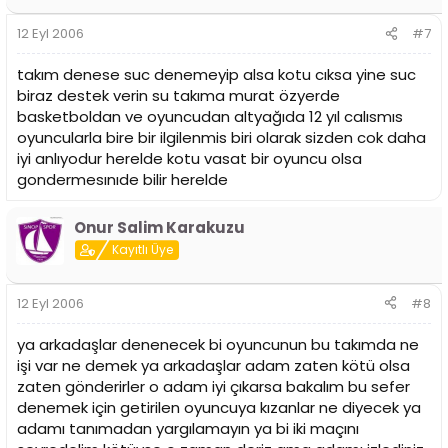
12 Eyl 2006
#7
takım denese suc denemeyip alsa kotu cıksa yine suc
biraz destek verin su takıma murat özyerde
basketboldan ve oyuncudan altyağıda 12 yıl calısmıs
oyuncularla bire bir ilgilenmis biri olarak sizden cok daha
iyi anlıyodur herelde kotu vasat bir oyuncu olsa
gondermesınıde bilir herelde
Onur Salim Karakuzu
Kayıtlı Üye
12 Eyl 2006
#8
ya arkadaşlar denenecek bi oyuncunun bu takımda ne
işi var ne demek ya arkadaşlar adam zaten kötü olsa
zaten gönderirler o adam iyi çıkarsa bakalım bu sefer
denemek için getirilen oyuncuya kızanlar ne diyecek ya
adamı tanımadan yargılamayın ya bi iki maçını