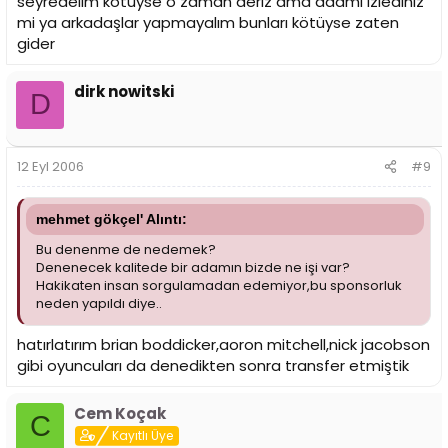
seyredelim kötüyse o zaman deriz ama adamı izlediniz
mi ya arkadaşlar yapmayalım bunları kötüyse zaten
gider
dirk nowitski
D
12 Eyl 2006
#9
mehmet gökçel' Alıntı:
Bu denenme de nedemek?
Denenecek kalitede bir adamın bizde ne işi var?
Hakikaten insan sorgulamadan edemiyor,bu sponsorluk
neden yapıldı diye..
hatırlatırım brian boddicker,aoron mitchell,nick jacobson
gibi oyuncuları da denedikten sonra transfer etmiştik
Cem Koçak
C
Kayıtlı Üye