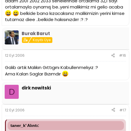
adam 2001 2002 2033 senelerinde ortalama 32,1 sayı
ortalamayla oynamış be..yeni malikimiz mi gelio acaba
belkide bana kızacaksınız malikimizin yerini kimse
tutamaz diee ..belkide hakısınızdırr :? :?
Burak Barut
Kayıtlı Üye
12 Eyl 2006
#16
Galıb artık Malıkın Gıttıgını Kabullenmelıyız :?
Ama Kalan Saglar Bızımdır
dirk nowitski
D
12 Eyl 2006
#17
taner_k' Alıntı: