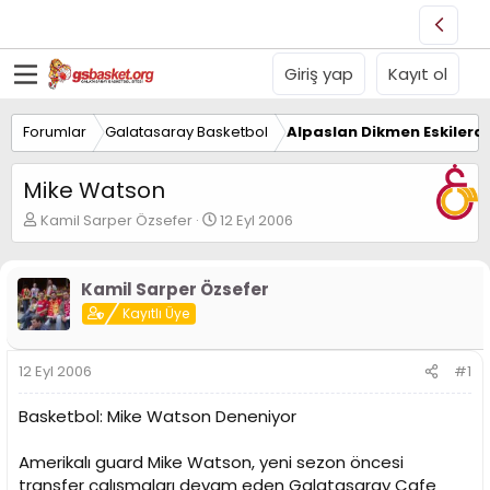
Giriş yap
Kayıt ol
Forumlar
Galatasaray Basketbol
Alpaslan Dikmen Eskilerd
Mike Watson
K
B
Kamil Sarper Özsefer
12 Eyl 2006
o
a
n
ş
u
l
Kamil Sarper Özsefer
y
a
Kayıtlı Üye
u
n
B
g
a
ı
12 Eyl 2006
#1
ş
ç
l
t
Basketbol: Mike Watson Deneniyor
a
a
t
r
a
i
Amerikalı guard Mike Watson, yeni sezon öncesi
n
h
transfer çalışmaları devam eden Galatasaray Cafe