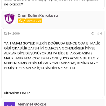
ne olacak?
Onur Salim Karakuzu
Kayıtlı Üye
12 Eyl 2006
#4
YA TAMAM SÖYLEDİKLERİN DOĞRUDA BENCE ODA Bİ MALİK
GİBİ ÇIKABİLİR ZATEN İYİ OLMAZSA GÖNDERİRLER İYİYSE
ALIRLAR DİYE DÜŞÜNÜYORUM YA BİDE Bİ ARKADAŞIMIZ
MALİK HAKKINDA ÇOK EMİN KONUŞUYO ACABA BU BİLGİYİ
NERDEN ALMIŞ KESİN Mİ KALIYOMU ARKADAŞ KESİN KALYO
DEMİŞTE CEVAPLAR İÇİN ŞİMDİDEN SAOLUN
ultrAslan ONUR
Mehmet Gökçel