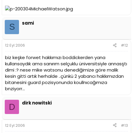
sami
S
12 Eyl 2006
#12
biz keşke forwet hakkımızı boddickerden yana
kullansaydık ama sanırım selçuklu üniversitsiyle annasştı
dimi :? nese mike watsonu denediğimize göre malik
kesin gitti artık herhalde ..çünkü 2 yabancı hakkımızdan
bitanesini guard pozisyonunda koullnıcağımıza
bnziyorr...
dirk nowitski
D
12 Eyl 2006
#13