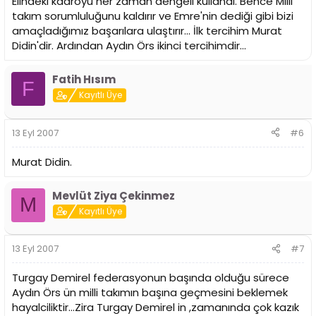
Elindeki kadroyu her zaman dengeli kullandı. Bence Milli
takım sorumluluğunu kaldırır ve Emre'nin dediği gibi bizi
amaçladığımız başarılara ulaştırır... İlk tercihim Murat
Didin'dir. Ardından Aydın Örs ikinci tercihimdir...
Fatih Hısım
F
Kayıtlı Üye
13 Eyl 2007
#6
Murat Didin.
Mevlüt Ziya Çekinmez
M
Kayıtlı Üye
13 Eyl 2007
#7
Turgay Demirel federasyonun başında olduğu sürece
Aydın Örs ün milli takımın başına geçmesini beklemek
hayalciliktir...Zira Turgay Demirel in ,zamanında çok kazık