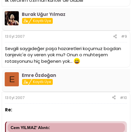
ilk tercihim o.Erman kunter de olabilir
Burak Uğur Yılmaz
Kayıtlı Üye
13 Eyl 2007
#9
Sevgili saygıdeğer paşa hazaretleri koçumuz bogdan
tanjevic'e oy veren yok mu? Onun o muhteşem
rotasyonunu hiç beğenen yok...
Emre Özdoğan
E
Kayıtlı Üye
13 Eyl 2007
#10
Re:
Cem YILMAZ' Alıntı: