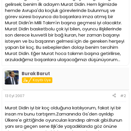
gelirsek; benim ilk adayım Murat Didin. Hem ligimizde
hemde Avrupa'da koçluk görevlerinde bulunmuş ve
görev süresi boyunca da başarılara imza atmış bir
Murat Didin'in Milli Takım'ın başına geçmesi iyi olacaktır.
Murat Didin basketbolu çok iyi bilen, oyuncu ilişkilerinde
son derece kuvvetli bir bağ kuran, her zaman başarıyı
isteyen ve bu başarının gelmesi için de gereken herşeyi
yapan bir koç. Bu sebeplerden dolayı benim tercihim
Murat Didin. Eğer Murat hoca takımın başına getirilirse,
arzuladığımız başarılara ulaşacağımızı düşünüyorum...
Burak Barut
Kayıtlı Üye
13 Eyl 2007
#2
Murat Didin iyi bir koç olduğuna katılıyorum, fakat iyi bir
insan mı bunu tartışırım.Zamanında Gs'den ayrıldıp
Ülkere'e gittiğinde oyuncuları kandırıp almak gibi.Bunun
yanı sıra geçen sene Bjk'de yaşadıklarıda göz önüne