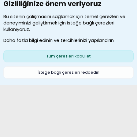
Gizliliğinize önem veriyoruz
7388
Kullanıcılar
Bu sitenin çalışmasını sağlamak için temel
çerezleri
ve
deneyiminizi geliştirmek için isteğe bağlı çerezleri
borabekirogluu
kullanıyoruz.
Son üye
Daha fazla bilgi edinin ve tercihlerinizi yapılandırın
Bize ulaşın
Şartlar ve kurallar
Gizlilik politikası
Çerezler
Yardım
Ana sayfa
R
Tüm çerezleri kabul et
S
S
Galatasaray Basketbol | GS Basket Taraftar Platformu
İsteğe bağlı çerezleri reddedin
®
Community platform by XenForo
© 2010-2026 XenForo Ltd.
XenForo Türkçe 🇹🇷 Destek Forumu –
XenWp.Com