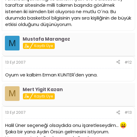
taraftar sitesinde milli takımın başında görülmek
istenen iki isimden biri oluyorsa ne mutlu O´na. Bu
durumda basketbol bilgisinin yanı sıra kişiliğinin de büyük
etkisi olduğunu düşünüyorum.
Mustafa Marangoz
M
Kayıtlı Üye
13 Eyl 2007
#12
Oyum ve kalbim Erman KUNTER'den yana.
Mert Yigit Kazan
M
Kayıtlı Üye
13 Eyl 2007
#13
Halil Üner seçeneği olsaydıda onu işaretleseydim...
Şaka bir yana Aydın Örsün gelmesini istiyorum.