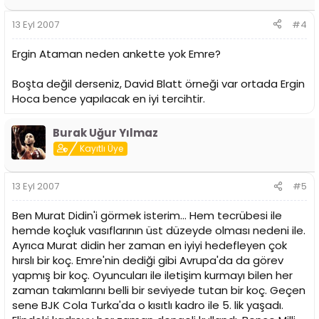
13 Eyl 2007
#4
Ergin Ataman neden ankette yok Emre?
Boşta değil derseniz, David Blatt örneği var ortada Ergin
Hoca bence yapılacak en iyi tercihtir.
Burak Uğur Yılmaz
Kayıtlı Üye
13 Eyl 2007
#5
Ben Murat Didin'i görmek isterim... Hem tecrübesi ile
hemde koçluk vasıflarının üst düzeyde olması nedeni ile.
Ayrıca Murat didin her zaman en iyiyi hedefleyen çok
hırslı bir koç. Emre'nin dediği gibi Avrupa'da da görev
yapmış bir koç. Oyuncuları ile iletişim kurmayı bilen her
zaman takımlarını belli bir seviyede tutan bir koç. Geçen
sene BJK Cola Turka'da o kısıtlı kadro ile 5. lik yaşadı.