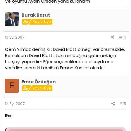
Ve oyumu Aydın Örsden yana kullandım
Burak Barut
Kayıtlı Üye
13 Eyl 2007
#14
Cem Yılmaz demiş ki ; David Blatt örneği var önümüzde.
Ben olsam David Blatt'i takımın başına getirmek için
herşeyi yapardım.Eğer seçeneklerde o olsaydı ona
verirdim sonra ki tercihim Erman Kunter olurdu.
Emre Özdoğan
E
Kayıtlı Üye
14 Eyl 2007
#15
Re: