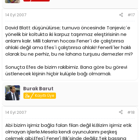
14 Eyl 2007
#17
David Blatt düşünülürse; turnuva öncesinde Tanjevic´e
yönelik bir koltukta iki karpuz taşınmaz eleştirisinin ne
anlamı kalır. Milli takımın hocası Fener´i de çalıştırırsa
ahlaki değil ama Efes´i çalıştırırsa ahlaki! Fenerli´ler haklı
olarak bu ne perhiz, bu ne lahana turşusu demezler mi?
Sonuçta Efes de bizim rakibimiz. Bana göre bu görevi
üstlenecek kişinin hiçbir kulüple bağı olmamalı.
Burak Barut
Kayıtlı Üye
14 Eyl 2007
#18
Abi bizim işimiz bağla falan filan değil ki.Bizim işimiz etik
olmayan işlerle.Mesela kendi oyuncularını peşkeş
çekmek gibi.Efes'i Fener'i Bjk'sinde değiliz.Tek basşına