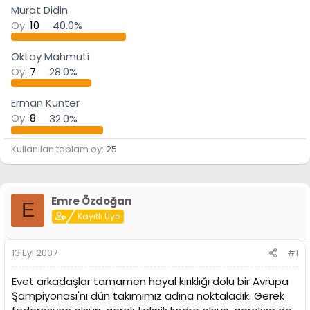
Murat Didin
n
h
i
Oy:
10
40.0%
Oktay Mahmuti
Oy:
7
28.0%
Erman Kunter
Oy:
8
32.0%
Kullanılan toplam oy
25
Emre Özdoğan
E
Kayıtlı Üye
13 Eyl 2007
#1
Evet arkadaşlar tamamen hayal kırıklığı dolu bir Avrupa
Şampiyonası'nı dün takımımız adına noktaladık. Gerek