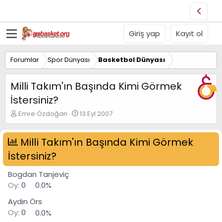
Giriş yap
Kayıt ol
Forumlar
Spor Dünyası
Basketbol Dünyası
Milli Takım'ın Başında Kimi Görmek
İstersiniz?
K
B
Emre Özdoğan
13 Eyl 2007
o
a
n
ş
u
Milli Takım'ın Başında Kimi Görmek
l
y
a
İstersiniz?
u
n
B
g
Bogdan Tanjeviç
a
ı
ş
ç
Oy:
0
0.0%
l
t
Aydın Örs
a
a
t
r
Oy:
0
0.0%
a
i