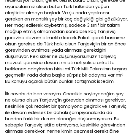
federasyon olsun, gerek teknik kadro olsun, gerekse de
oyuncularımız olsun bütün Türk halkından yoğun
eleştiriler almaya başladı. Ve şu anda yapılması
gereken en mantıklı şey bir koç değişikliği gibi gözüküyor.
Her maçı ezilerek kaybetmiş, sadece 3.sınıf bir takımı
mağlup etmiş olmamızdan sonra bile koç Tanjeviç
görevine devam etmekte kararlı. Fakat gerek basınımız
olsun gerekse de Türk halkı olsun Tanjeviç'in bir an önce
görevinden ayrılması yada alınması gerektiğini
düşünüyor. Peki sizler ne düşünüyorsunuz? Tanjeviç
mevcut görevine devam mı etmeli yoksa ankette
belirlenen adaylardan birisi mi Türk Milli Takımı'nın başına
geçmeli? Yada daha başka sürpriz bir adayınız var mı?
Bu konuyu açarak bütün bunları tartışmak istedim.
İlk cevabı da ben vereyim. Öncelikle söyleyeceğim şey
ne olursa olsun Tanjeviç'in görevden alınması gerekiyor.
Kesinlikle çok rezalet bir şampiyona geçirdik ve Tanjeviç
ile devam edersek bir dahaki şampiyonalarda da
bundan farklı bir durum olacağını düşünmüyorum. Bu
sebeple Tanjeviç istifa etmiyorsa, kesinlikle görevinden
alınması gerekiyor. Yerine kimin geçmesi gerektiğine