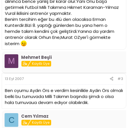
alınınca bence yanlış bir karar olur.Yani Onu başa
getirmek Futbol Mıllı Takımına Hıkmet Karaman-Yılmaz
Vural ikilisini antrenör yapmaktır.
Benim tercihim eğer bu 4lü den olacaksa Erman
Kunterdir.Bizi 8. yaptığı günlerden bu yana hem o
hemde takım kendini çok geliştirdi.Yanına da yardım
antrenör olarak Orhun Ene,Murat OZyer'i görmekte
isterim
Mehmet Beşli
M
Kayıtlı Üye
13 Eyl 2007
#3
Ben oyumu Aydın Örs e verdim kesinlikle Aydın Örs olmalı
belki bu turnuvada Milli Takımın başında şimdı o olsa
hala turnuvaua devam edıyor olabılırdık.
Cem Yılmaz
C
Kayıtlı Üye