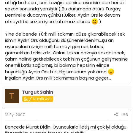
attığı bu hoca , son kazığını da yine aynı isimden henüz
sezon sonunda yemiştir.( Bu durumdan ötürü Turgay
Demirel e duacıyım çünkü F.Ülker, Aydın Örs le devam
etseydi bu sezon iyice tutulmaz olurdu
)
Yine de bende Türk milli takımını düze çıkarabilecek tek
ismin Aydın Örs olduğunu düşünenlerdenim...şu an
oyuncularımız için milli formayı görmek kabus
görmekten farksızdır...Onları tekrar havaya sokabilecek,
takım haline getirebilecek tek isim çoğunun gelişmesine
önemli katkı sağlamış, bi bakıma hepsinin elinde
büyüdüğü Aydın Örs tür...Hiç umudum yok ama
inşallah Aydın Örs milli takımımızın başına geçer...
Turgut Sahin
T
Kayıtlı Üye
13 Eyl 2007
#8
Bencede Murat Didin .Oyuncularla iletişimi çok iyi olduğu