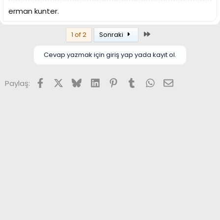
erman kunter.
Son
1 of 2
Sonraki
Cevap yazmak için giriş yap yada kayıt ol.
Facebook
X (Twitter)
Bluesky
LinkedIn
Pinterest
Tumblr
WhatsApp
E-posta
Paylaş: