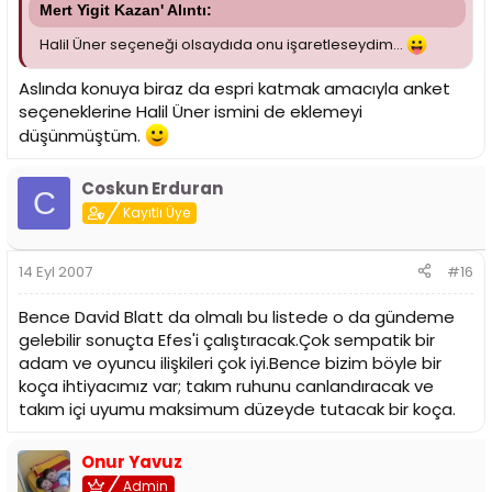
Mert Yigit Kazan' Alıntı:
Halil Üner seçeneği olsaydıda onu işaretleseydim...
Aslında konuya biraz da espri katmak amacıyla anket
seçeneklerine Halil Üner ismini de eklemeyi
düşünmüştüm.
Coskun Erduran
C
Kayıtlı Üye
14 Eyl 2007
#16
Bence David Blatt da olmalı bu listede o da gündeme
gelebilir sonuçta Efes'i çalıştıracak.Çok sempatik bir
adam ve oyuncu ilişkileri çok iyi.Bence bizim böyle bir
koça ihtiyacımız var; takım ruhunu canlandıracak ve
takım içi uyumu maksimum düzeyde tutacak bir koça.
Onur Yavuz
Admin