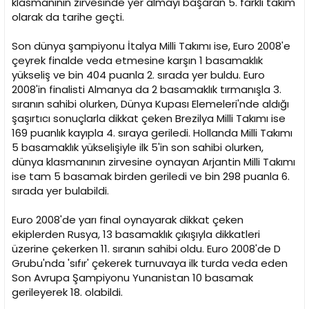
klasmanının zirvesinde yer almayı başaran 5. farklı takım
olarak da tarihe geçti.
Son dünya şampiyonu İtalya Milli Takımı ise, Euro 2008'e
çeyrek finalde veda etmesine karşın 1 basamaklık
yükseliş ve bin 404 puanla 2. sırada yer buldu. Euro
2008'in finalisti Almanya da 2 basamaklık tırmanışla 3.
sıranın sahibi olurken, Dünya Kupası Elemeleri'nde aldığı
şaşırtıcı sonuçlarla dikkat çeken Brezilya Milli Takımı ise
169 puanlık kayıpla 4. sıraya geriledi. Hollanda Milli Takımı
5 basamaklık yükselişiyle ilk 5'in son sahibi olurken,
dünya klasmanının zirvesine oynayan Arjantin Milli Takımı
ise tam 5 basamak birden geriledi ve bin 298 puanla 6.
sırada yer bulabildi.
Euro 2008'de yarı final oynayarak dikkat çeken
ekiplerden Rusya, 13 basamaklık çıkışıyla dikkatleri
üzerine çekerken 11. sıranın sahibi oldu. Euro 2008'de D
Grubu'nda 'sıfır' çekerek turnuvaya ilk turda veda eden
Son Avrupa Şampiyonu Yunanistan 10 basamak
gerileyerek 18. olabildi.