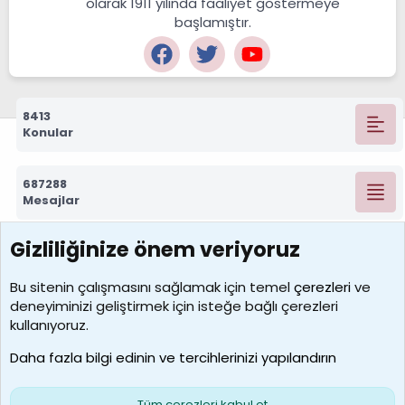
olarak 1911 yılında faaliyet göstermeye
başlamıştır.
8413
Konular
687288
Mesajlar
Gizliliğinize önem veriyoruz
7389
Kullanıcılar
Bu sitenin çalışmasını sağlamak için temel
çerezleri
ve
deneyiminizi geliştirmek için isteğe bağlı çerezleri
idriskaancelik
kullanıyoruz.
Son üye
Daha fazla bilgi edinin ve tercihlerinizi yapılandırın
Bize ulaşın
Şartlar ve kurallar
Gizlilik politikası
Çerezler
Yardım
Ana sayfa
R
Tüm çerezleri kabul et