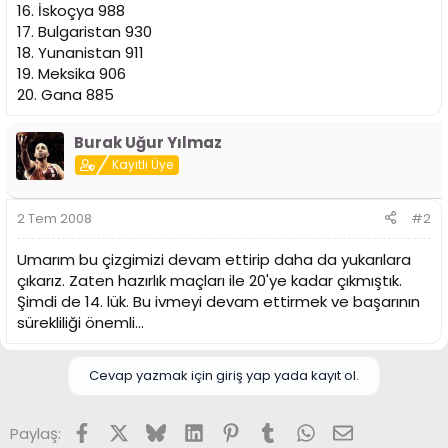
16. İskoçya 988
17. Bulgaristan 930
18. Yunanistan 911
19. Meksika 906
20. Gana 885
Burak Uğur Yılmaz
Kayıtlı Üye
2 Tem 2008
#2
Umarım bu çizgimizi devam ettirip daha da yukarılara
çıkarız. Zaten hazırlık maçları ile 20'ye kadar çıkmıştık.
Şimdi de 14. lük. Bu ivmeyi devam ettirmek ve başarının
sürekliliği önemli...
Cevap yazmak için giriş yap yada kayıt ol.
Facebook
X (Twitter)
Bluesky
LinkedIn
Pinterest
Tumblr
WhatsApp
E-posta
Paylaş: