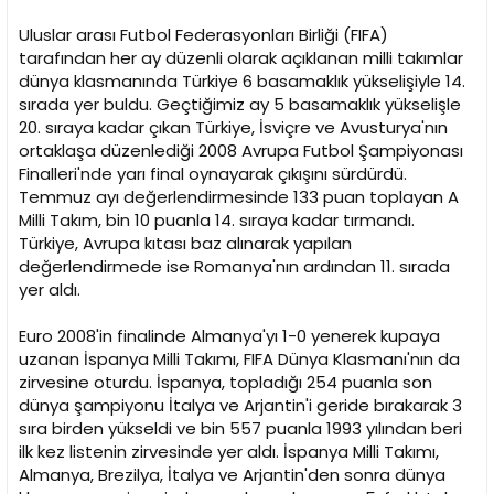
i
Uluslar arası Futbol Federasyonları Birliği (FIFA)
tarafından her ay düzenli olarak açıklanan milli takımlar
dünya klasmanında Türkiye 6 basamaklık yükselişiyle 14.
sırada yer buldu. Geçtiğimiz ay 5 basamaklık yükselişle
20. sıraya kadar çıkan Türkiye, İsviçre ve Avusturya'nın
ortaklaşa düzenlediği 2008 Avrupa Futbol Şampiyonası
Finalleri'nde yarı final oynayarak çıkışını sürdürdü.
Temmuz ayı değerlendirmesinde 133 puan toplayan A
Milli Takım, bin 10 puanla 14. sıraya kadar tırmandı.
Türkiye, Avrupa kıtası baz alınarak yapılan
değerlendirmede ise Romanya'nın ardından 11. sırada
yer aldı.
Euro 2008'in finalinde Almanya'yı 1-0 yenerek kupaya
uzanan İspanya Milli Takımı, FIFA Dünya Klasmanı'nın da
zirvesine oturdu. İspanya, topladığı 254 puanla son
dünya şampiyonu İtalya ve Arjantin'i geride bırakarak 3
sıra birden yükseldi ve bin 557 puanla 1993 yılından beri
ilk kez listenin zirvesinde yer aldı. İspanya Milli Takımı,
Almanya, Brezilya, İtalya ve Arjantin'den sonra dünya