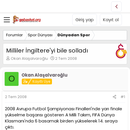
Giriş yap
Kayıt ol
Forumlar
Spor Dünyası
Dünyadan Spor
Milliler İngiltere'yi bile solladı
K
B
Okan Alaşalvaroğlu
2 Tem 2008
o
a
n
ş
u
l
Okan Alaşalvaroğlu
O
y
a
Kayıtlı Üye
u
n
B
g
a
ı
2 Tem 2008
#1
ş
ç
l
t
2008 Avrupa Futbol Şampiyonası Finalleri'nde yarı finale
a
a
yükselme başarısı gösteren A Milli Takım, FIFA Dünya
t
r
Klasmanı'nda 6 basamak birden yükselerek 14. sıraya
a
i
n
h
çıktı.