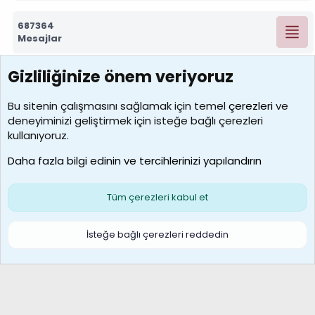
687364
Mesajlar
Gizliliğinize önem veriyoruz
7392
Kullanıcılar
Bu sitenin çalışmasını sağlamak için temel
çerezleri
ve
deneyiminizi geliştirmek için isteğe bağlı çerezleri
MosesBrownHayranı
kullanıyoruz.
Son üye
Daha fazla bilgi edinin ve tercihlerinizi yapılandırın
Bize ulaşın
Şartlar ve kurallar
Gizlilik politikası
Çerezler
Yardım
Ana sayfa
R
Tüm çerezleri kabul et
S
S
Galatasaray Basketbol | GS Basket Taraftar Platformu
İsteğe bağlı çerezleri reddedin
®
Community platform by XenForo
© 2010-2026 XenForo Ltd.
XenForo Türkçe 🇹🇷 Destek Forumu –
XenWp.Com