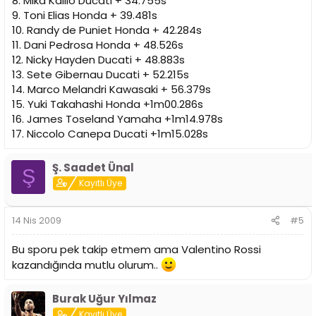
8. Mika Kallio Ducati + 34.755s
9. Toni Elias Honda + 39.481s
10. Randy de Puniet Honda + 42.284s
11. Dani Pedrosa Honda + 48.526s
12. Nicky Hayden Ducati + 48.883s
13. Sete Gibernau Ducati + 52.215s
14. Marco Melandri Kawasaki + 56.379s
15. Yuki Takahashi Honda +1m00.286s
16. James Toseland Yamaha +1m14.978s
17. Niccolo Canepa Ducati +1m15.028s
Ş. Saadet Ünal
Ş
Kayıtlı Üye
14 Nis 2009
#5
Bu sporu pek takip etmem ama Valentino Rossi
kazandığında mutlu olurum..
Burak Uğur Yılmaz
Kayıtlı Üye