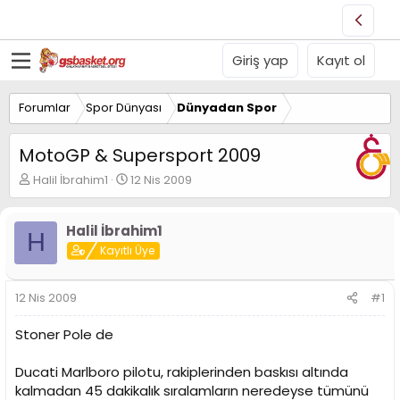
Giriş yap
Kayıt ol
Forumlar
Spor Dünyası
Dünyadan Spor
MotoGP & Supersport 2009
K
B
Halil İbrahim1
12 Nis 2009
o
a
n
ş
u
l
Halil İbrahim1
H
y
a
Kayıtlı Üye
u
n
B
g
a
ı
12 Nis 2009
#1
ş
ç
l
t
Stoner Pole de
a
a
t
r
Ducati Marlboro pilotu, rakiplerinden baskısı altında
a
i
n
h
kalmadan 45 dakikalık sıralamların neredeyse tümünü