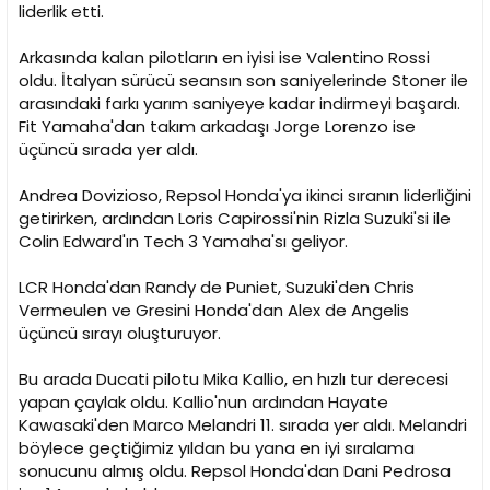
i
liderlik etti.
Arkasında kalan pilotların en iyisi ise Valentino Rossi
oldu. İtalyan sürücü seansın son saniyelerinde Stoner ile
arasındaki farkı yarım saniyeye kadar indirmeyi başardı.
Fit Yamaha'dan takım arkadaşı Jorge Lorenzo ise
üçüncü sırada yer aldı.
Andrea Dovizioso, Repsol Honda'ya ikinci sıranın liderliğini
getirirken, ardından Loris Capirossi'nin Rizla Suzuki'si ile
Colin Edward'ın Tech 3 Yamaha'sı geliyor.
LCR Honda'dan Randy de Puniet, Suzuki'den Chris
Vermeulen ve Gresini Honda'dan Alex de Angelis
üçüncü sırayı oluşturuyor.
Bu arada Ducati pilotu Mika Kallio, en hızlı tur derecesi
yapan çaylak oldu. Kallio'nun ardından Hayate
Kawasaki'den Marco Melandri 11. sırada yer aldı. Melandri
böylece geçtiğimiz yıldan bu yana en iyi sıralama
sonucunu almış oldu. Repsol Honda'dan Dani Pedrosa