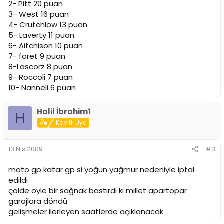
2- Pitt 20 puan
3- West 16 puan
4- Crutchlow 13 puan
5- Laverty 11 puan
6- Aitchison 10 puan
7- foret 9 puan
8-Lascorz 8 puan
9- Roccoli 7 puan
10- Nanneli 6 puan
Halil İbrahim1
H
Kayıtlı Üye
13 Nis 2009
#3
moto gp katar gp si yoğun yağmur nedeniyle iptal
edildi
çölde öyle bir sağnak bastırdı ki millet apartopar
garajlara döndü
gelişmeler ilerleyen saatlerde açıklanacak