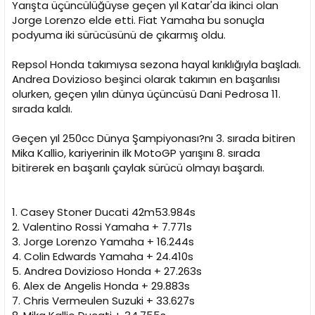
Yarışta üçüncülüğüyse geçen yıl Katar'da ikinci olan
Jorge Lorenzo elde etti. Fiat Yamaha bu sonuçla
podyuma iki sürücüsünü de çıkarmış oldu.
Repsol Honda takımıysa sezona hayal kırıklığıyla başladı.
Andrea Dovizioso beşinci olarak takımın en başarılısı
olurken, geçen yılın dünya üçüncüsü Dani Pedrosa 11.
sırada kaldı.
Geçen yıl 250cc Dünya Şampiyonası?nı 3. sırada bitiren
Mika Kallio, kariyerinin ilk MotoGP yarışını 8. sırada
bitirerek en başarılı çaylak sürücü olmayı başardı.
1. Casey Stoner Ducati 42m53.984s
2. Valentino Rossi Yamaha + 7.771s
3. Jorge Lorenzo Yamaha + 16.244s
4. Colin Edwards Yamaha + 24.410s
5. Andrea Dovizioso Honda + 27.263s
6. Alex de Angelis Honda + 29.883s
7. Chris Vermeulen Suzuki + 33.627s