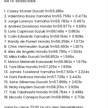
ise 14. sırada kaldı.
1. Casey Stoner Ducati 1m55.286s
2. Valentino Rossi Yamaha 1m55.759s + 0.473s
3. Jorge Lorenzo Yamaha 1m55.783s + 0.497s
4. Andrea Dovizioso Honda 1m55.977s + 0.691s
5. Loris Capirossi Suzuki 1m56.149s + 0.863s
6. Colin Edwards Yamaha 1m56.194s + 0.908s
7. Randy de Puniet Honda 1m56.358s + 1.072s
8. Chris Vermeulen Suzuki 1m56.493s + 1.207s
9. Alex de Angelis Honda 1m56.790s + 1.504s
10. Mika Kallio Ducati 1m56.852s + 1.566s
11. Marco Melandri Kawasaki 1m56.962s + 1.676s
12. Toni Elias Honda 1m57.225s + 1.939s
13. James Toseland Yamaha 1m57.510s + 2.224s
14. Dani Pedrosa Honda 1m57.729s + 2.443s
15. Sete Gibernau Ducati 1m57.899s + 2.613s
16. Nicky Hayden Ducati 1m58.215s + 2.929s
17. Yuki Takahashi Honda 1m58.784s + 3.498s
18. Niccolo Canepa Ducati 1m58.999s + 3.713s
yarışı bu gece 23.00 te ntv den izleyebilirsiniz