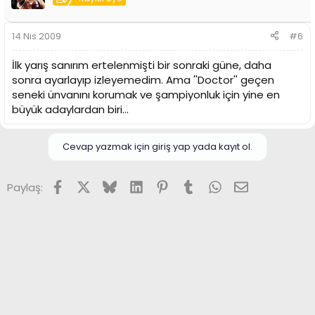
14 Nis 2009
#6
İlk yarış sanırım ertelenmişti bir sonraki güne, daha
sonra ayarlayıp izleyemedim. Ama ''Doctor'' geçen
seneki ünvanını korumak ve şampiyonluk için yine en
büyük adaylardan biri...
Cevap yazmak için giriş yap yada kayıt ol.
Facebook
X (Twitter)
Bluesky
LinkedIn
Pinterest
Tumblr
WhatsApp
E-posta
Paylaş: