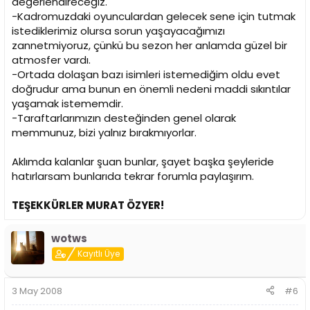
değerlendireceğiz.
-Kadromuzdaki oyunculardan gelecek sene için tutmak
istediklerimiz olursa sorun yaşayacağımızı
zannetmiyoruz, çünkü bu sezon her anlamda güzel bir
atmosfer vardı.
-Ortada dolaşan bazı isimleri istemediğim oldu evet
doğrudur ama bunun en önemli nedeni maddi sıkıntılar
yaşamak istememdir.
-Taraftarlarımızın desteğinden genel olarak
memmunuz, bizi yalnız bırakmıyorlar.
Aklımda kalanlar şuan bunlar, şayet başka şeyleride
hatırlarsam bunlarıda tekrar forumla paylaşırım.
TEŞEKKÜRLER MURAT ÖZYER!
wotws
Kayıtlı Üye
3 May 2008
#6