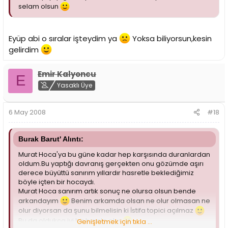
selam olsun
Eyüp abi o sıralar işteydim ya
Yoksa biliyorsun,kesin
gelirdim
Emir Kalyoncu
E
Yasaklı Üye
6 May 2008
#18
Burak Barut' Alıntı:
Murat Hoca'ya bu güne kadar hep karşısında duranlardan
oldum.Bu yaptığı davranış gerçekten onu gözümde aşırı
derece büyüttü sanırım yıllardır hasretle beklediğimiz
böyle içten bir hocaydı.
Murat Hoca sanırım artık sonuç ne olursa olsun bende
arkandayım
Benim arkamda olsan ne olur olmasan ne
olur diyorsan da şunu bilmelisin ki İstifa topici açılmaz
Bu da oldukça iyi bir hamle olur
Genişletmek için tıkla ...