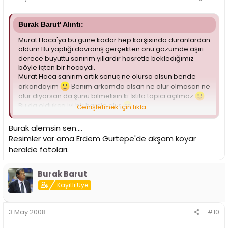
Burak Barut' Alıntı:
Murat Hoca'ya bu güne kadar hep karşısında duranlardan
oldum.Bu yaptığı davranış gerçekten onu gözümde aşırı
derece büyüttü sanırım yıllardır hasretle beklediğimiz
böyle içten bir hocaydı.
Murat Hoca sanırım artık sonuç ne olursa olsun bende
arkandayım
Benim arkamda olsan ne olur olmasan ne
olur diyorsan da şunu bilmelisin ki İstifa topici açılmaz
Bu da oldukça iyi bir hamle olur
Genişletmek için tıkla ...
Helal Olsun Gerçek Galatasaraylı Hocamıza.Ayrıca bu
Burak alemsin sen....
kahvltıyı kaçıran arkadaşlara yazık olmuş
Resim var
Resimler var ama Erdem Gürtepe'de akşam koyar
mıdır Eyüp Abi
heralde fotoları.
Burak Barut
Kayıtlı Üye
3 May 2008
#10