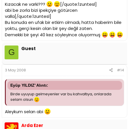
Kızacak ne varki???
[/quote:1zuntesl]
abi be zorla bizi ipekçiye götürcen
valla[/quote:1zuntesl]
Bu konuda en ufak bir etkim olmadı, hatta haberim bile
yoktu, gerçi kesin olan bir şey değil zaten.
Demekki bir şeyi 40 kez söyleyince oluyormuş
Guest
G
3 May 2008
#14
Eyüp YILDIZ' Alıntı:
Birde uyuyup gelmeyenler var bu kahvaltıya, onlarada
selam olsun
Aleykum selan abi
Arda Ezer