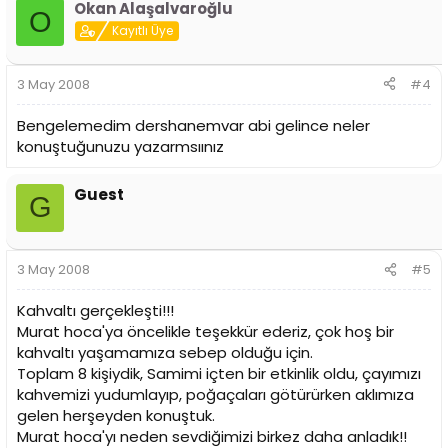
Okan Alaşalvaroğlu
O
Kayıtlı Üye
3 May 2008
#4
Bengelemedim dershanemvar abi gelince neler
konuştuğunuzu yazarmsıınız
Guest
G
3 May 2008
#5
Kahvaltı gerçekleşti!!!
Murat hoca'ya öncelikle teşekkür ederiz, çok hoş bir
kahvaltı yaşamamıza sebep olduğu için.
Toplam 8 kişiydik, Samimi içten bir etkinlik oldu, çayımızı
kahvemizi yudumlayıp, poğaçaları götürürken aklımıza
gelen herşeyden konuştuk.
Murat hoca'yı neden sevdiğimizi birkez daha anladık!!