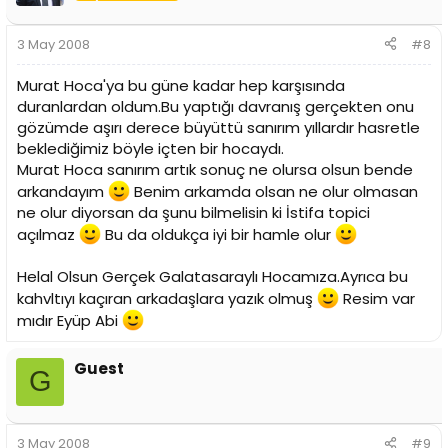
3 May 2008
#8
Murat Hoca'ya bu güne kadar hep karşısında
duranlardan oldum.Bu yaptığı davranış gerçekten onu
gözümde aşırı derece büyüttü sanırım yıllardır hasretle
beklediğimiz böyle içten bir hocaydı.
Murat Hoca sanırım artık sonuç ne olursa olsun bende
arkandayım
Benim arkamda olsan ne olur olmasan
ne olur diyorsan da şunu bilmelisin ki İstifa topici
açılmaz
Bu da oldukça iyi bir hamle olur
Helal Olsun Gerçek Galatasaraylı Hocamıza.Ayrıca bu
kahvltıyı kaçıran arkadaşlara yazık olmuş
Resim var
mıdır Eyüp Abi
Guest
G
3 May 2008
#9