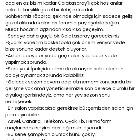
oda en az bizim kadar Galatasaray'lı çok hoş anılar
anlattı, karşılıklı güzel bir iletişim kurduk.
Sohbetimiz röportaj şeklinde olmadığı için sadece gelişi
güzel aklımda kalanları forumla paylaşabileceğim.
Murat hocanın ağzından kısa kısa geçeyim.
-Seneye daha güçlü bir Galatasaray göreceksiniz.
-Şuanki yönetim basketbola çok önem veriyor vede
bize sonuna kadar destek oluyorlar.
-Aslantepeye er yada geç salon yapılacak vede
yapılmak zorunda.
-Seneye A.İpekçide elimizde olmayan sebeplerden
dolayı oynamak zorunda kalabiliriz.
-Gelecek sezon devam edip etmemem konusunda bir
gelişme yok ama yöneticilerimizle son derece olumlu bir
diyalog içerisindeyiz, ama her şey sezon sonu
netleşecek.
-Bir salon yapılacaksa gerekirse bütçemizden salon için
para ayırabiliriz.
-Asvel, Canaria, Telekom, Oyak, Fb, Hemofarm
maçlarındaki seyirci desteği muhteşemdi.
-Bu sene şampiyon olursak bunu çok iyi