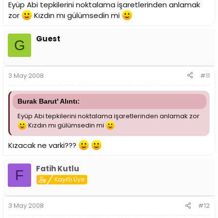
Eyüp Abi tepkilerini noktalama işaretlerinden anlamak
zor
Kızdın mı gülümsedin mi
Guest
G
3 May 2008
#11
Burak Barut' Alıntı:
Eyüp Abi tepkilerini noktalama işaretlerinden anlamak zor
Kızdın mı gülümsedin mi
Kızacak ne varki???
Fatih Kutlu
F
Kayıtlı Üye
3 May 2008
#12