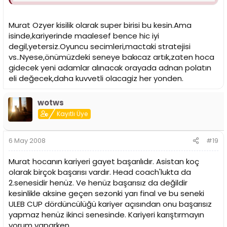
Helal Olsun Gerçek Galatasaraylı Hocamıza.Ayrıca bu
kahvltıyı kaçıran arkadaşlara yazık olmuş
Resim var
Murat Ozyer kisilik olarak super birisi bu kesin.Ama
mıdır Eyüp Abi
isinde,kariyerinde maalesef bence hic iyi
degil,yetersiz.Oyuncu secimleri,mactaki stratejisi
vs..Nyese,önümüzdeki seneye bakıcaz artık,zaten hoca
gidecek yeni adamlar alınacak orayada adnan polatın
eli değecek,daha kuvvetli olacagiz her yonden.
wotws
Kayıtlı Üye
6 May 2008
#19
Murat hocanın kariyeri gayet başarılıdır. Asistan koç
olarak birçok başarısı vardır. Head coach'lukta da
2.senesidir henüz. Ve henüz başarısız da değildir
kesinlikle aksine geçen sezonki yarı final ve bu seneki
ULEB CUP dördüncülüğü kariyer açısından onu başarısız
yapmaz henüz ikinci senesinde. Kariyeri karıştırmayın
yorum yaparken.