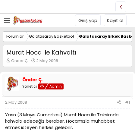
Giriş yap
Kayıt ol
Forumlar
Galatasaray Basketbol
Galatasaray Erkek Basket
Murat Hoca ile Kahvaltı
K
B
Önder Ç.
2 May 2008
o
a
n
ş
u
l
Önder Ç.
y
a
Yönetici
Admin
u
n
B
g
a
ı
2 May 2008
#1
ş
ç
l
t
Yarın (3 Mayıs Cumartesi) Murat Hoca ile Taksimde
a
a
t
r
kahvaltı edeceğiz beraber. Hocamızla muhabbet
a
i
etmek isteyen herkes gelebilir.
n
h