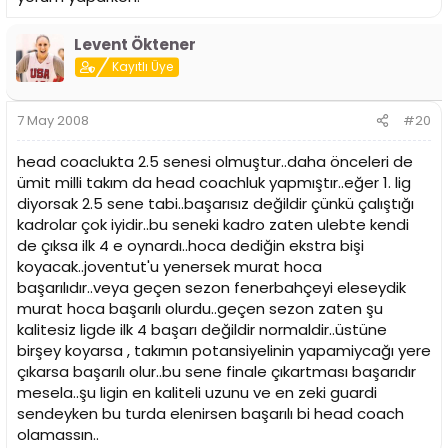
Levent Öktener
Kayıtlı Üye
7 May 2008
#20
head coaclukta 2.5 senesi olmuştur..daha önceleri de
ümit milli takım da head coachluk yapmıştır..eğer 1. lig
diyorsak 2.5 sene tabi..başarısız değildir çünkü çalıştığı
kadrolar çok iyidir..bu seneki kadro zaten ulebte kendi
de çıksa ilk 4 e oynardı..hoca dediğin ekstra bişi
koyacak..joventut'u yenersek murat hoca
başarılıdır..veya geçen sezon fenerbahçeyi eleseydik
murat hoca başarılı olurdu..geçen sezon zaten şu
kalitesiz ligde ilk 4 başarı değildir normaldir..üstüne
birşey koyarsa , takımın potansiyelinin yapamiycağı yere
çıkarsa başarılı olur..bu sene finale çıkartması başarıdır
mesela..şu ligin en kaliteli uzunu ve en zeki guardi
sendeyken bu turda elenirsen başarılı bi head coach
olamassın..