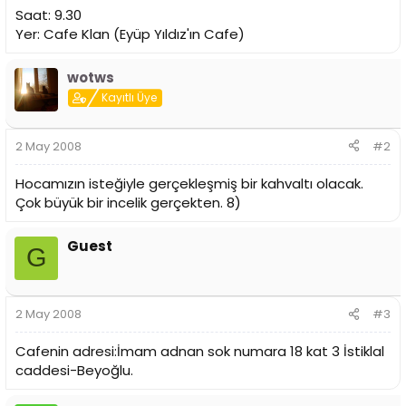
i
Saat: 9.30
Yer: Cafe Klan (Eyüp Yıldız'ın Cafe)
wotws
Kayıtlı Üye
2 May 2008
#2
Hocamızın isteğiyle gerçekleşmiş bir kahvaltı olacak.
Çok büyük bir incelik gerçekten. 8)
Guest
G
2 May 2008
#3
Cafenin adresi:İmam adnan sok numara 18 kat 3 İstiklal
caddesi-Beyoğlu.