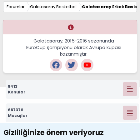
Forumlar
Galatasaray Basketbol
Galatasaray Erkek Basket
Galatasaray, 2015-2016 sezonunda
EuroCup şampiyonu olarak Avrupa kupası
kazanmıştır.
8413
Konular
687376
Mesajlar
Gizliliğinize önem veriyoruz
7392
Kullanıcılar