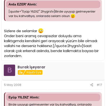
Arda EZER' Alıntı:
[quote="Eyüp YILDIZ":2hygrs1v]Birde uyuyup gelmeyenler
var bu kahvaltıya, onlarada selam olsun
Sizlere de selamlar
Önder beni aramış cevapsızlar doluydu ama
kalktıgımda kendisini geri arayacak yüzüm bile olmadı
vallahi ne derseniz haklısınız.[/quote:2hygrs1v]Saat
olarak çok erkendi aslında, bende kalkmakta bayaa bir
zorlandım.
Burak İşeyarar
B
Kayıtlı Üye
5 May 2008
#17
Eyüp YILDIZ' Alıntı:
Birde uyuyup gelmeyenler var bu kahvaltıya, onlarada