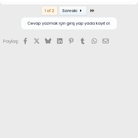
Son
1 of 2
Sonraki
Cevap yazmak için giriş yap yada kayıt ol.
Facebook
X (Twitter)
Bluesky
LinkedIn
Pinterest
Tumblr
WhatsApp
E-posta
Paylaş: