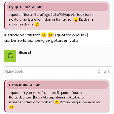
Eyüp YILDIZ' Alıntı:
[quote="Burak Barut":gjo9a8b7]Eyüp Abi tepkilerini
noktalama işaretlerinden anlamak zor
Kızdın mı
gülümsedin mi
Kızacak ne varki???
[/quote:gjo9a8b7]
abi be zorla bizi ipekçiye götürcen valla
Guest
G
3 May 2008
#13
Fatih Kutlu' Alıntı:
[quote="Eyüp YILDIZ":1zuntesl][quote="Burak
Barut":1zuntesl]Eyüp Abi tepkilerini noktalama
işaretlerinden anlamak zor
Kızdın mı gülümsedin mi