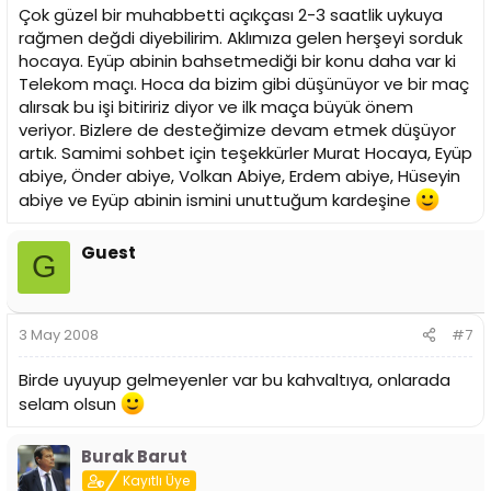
Çok güzel bir muhabbetti açıkçası 2-3 saatlik uykuya
rağmen değdi diyebilirim. Aklımıza gelen herşeyi sorduk
hocaya. Eyüp abinin bahsetmediği bir konu daha var ki
Telekom maçı. Hoca da bizim gibi düşünüyor ve bir maç
alırsak bu işi bitiririz diyor ve ilk maça büyük önem
veriyor. Bizlere de desteğimize devam etmek düşüyor
artık. Samimi sohbet için teşekkürler Murat Hocaya, Eyüp
abiye, Önder abiye, Volkan Abiye, Erdem abiye, Hüseyin
abiye ve Eyüp abinin ismini unuttuğum kardeşine
Guest
G
3 May 2008
#7
Birde uyuyup gelmeyenler var bu kahvaltıya, onlarada
selam olsun
Burak Barut
Kayıtlı Üye