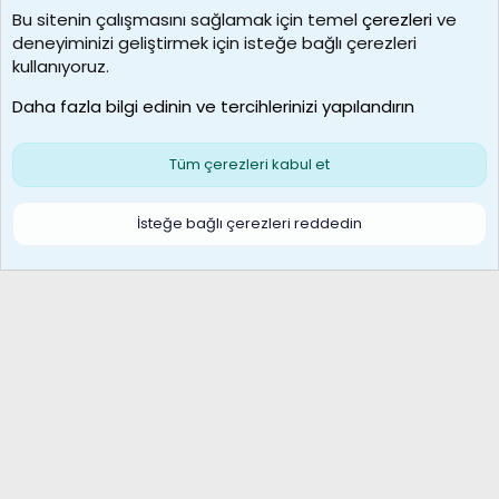
Bu sitenin çalışmasını sağlamak için temel
çerezleri
ve
deneyiminizi geliştirmek için isteğe bağlı çerezleri
MosesBrownHayranı
kullanıyoruz.
Son üye
Daha fazla bilgi edinin ve tercihlerinizi yapılandırın
Bize ulaşın
Şartlar ve kurallar
Gizlilik politikası
Çerezler
Yardım
Ana sayfa
R
Tüm çerezleri kabul et
S
S
Galatasaray Basketbol | GS Basket Taraftar Platformu
İsteğe bağlı çerezleri reddedin
®
Community platform by XenForo
© 2010-2026 XenForo Ltd.
XenForo Türkçe 🇹🇷 Destek Forumu –
XenWp.Com