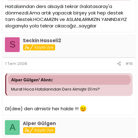
Hatalarından ders alsaydı tekrar Galatasaray'a
dönmezdi.Ama artık yapacak birşey yok hep destek
tam destek.HOCAMIZIN ve ASLANLARIMIZIN YANINDAYIZ
sloganıyla yola tekrar cıkacağız...saygılar
Seckin Hasseli2
S
Kayıtlı Üye
1 Tem 2008
#16
Alper Gülgen' Alıntı:
Murat Hoca Hatalarından Ders Almıştır Dİ mi?
DI(dee) den almistir her halde !!!
Alper Gülgen
A
Kayıtlı Üye