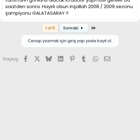
saatden sonra. Hayırlı olsun inşallah 2008 / 2009 sezonu
şampiyonu GALATASARAY !!
Son
1 of 5
Sonraki
Cevap yazmak için giriş yap yada kayıt ol.
Facebook
X (Twitter)
Bluesky
LinkedIn
Pinterest
Tumblr
WhatsApp
E-posta
Paylaş: