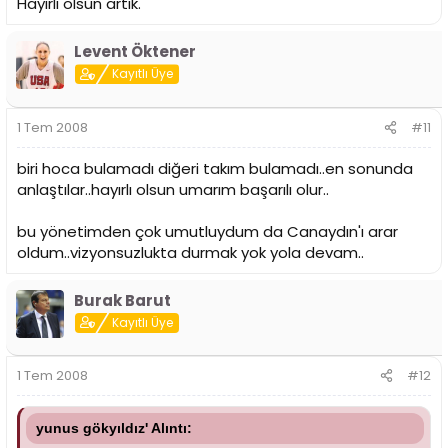
Hayırlı olsun artık.
Levent Öktener
Kayıtlı Üye
1 Tem 2008
#11
biri hoca bulamadı diğeri takım bulamadı..en sonunda
anlaştılar..hayırlı olsun umarım başarılı olur..
bu yönetimden çok umutluydum da Canaydın'ı arar
oldum..vizyonsuzlukta durmak yok yola devam..
Burak Barut
Kayıtlı Üye
1 Tem 2008
#12
yunus gökyıldız' Alıntı: