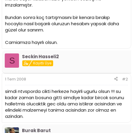
i
imzalamıştır.
Bundan sonra koç tartışmasını bir kenara bırakıp
hocayla nasıl başarılı oluruzun hesabını yapsak daha
güzel olur sanırım.
Camiamıza hayırlı olsun.
Seckin Hasseli2
S
Kayıtlı Üye
1 Tem 2008
#2
simdi ntvsporda cikti herkeze hayirli ugurlu olsun !!! su
kadar zaman bosuna gitti simdiye kadar bircok sorunu
halletmis olucaktik gec oldu ama istikrar acisindan ve
elindeki malzemeyi tanima acisindan zor olmaz en
azindan.
Burak Barut