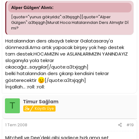
Alper Gülgen' Alıntı:
[quote="yunus gökyıldız":a3txjqgh][quote="Alper
Gülgen":a3txjqgh]Murat Hoca Hatalarından Ders Almıştır Dİ
mi?
Hatalarından ders alsaydı tekrar Galatasaray'a
dönmezdi.Ama artık yapacak birşey yok hep destek
tam destek.HOCAMIZIN ve ASLANLARIMIZIN YANINDAYIZ
sloganıyla yola tekrar
cıkacağız...saygılar[/quote:a3txjqgh]
belki hatalarından ders çıkarıp kendisini tekrar
gösterecektir
[/quote:a3txjqgh]
İnşallah... :roll: :roll:
Timur Sağlam
T
Kayıtlı Üye
1 Tem 2008
#19
Mitchell ve Dee'deki gibi sadece hızlı ama set