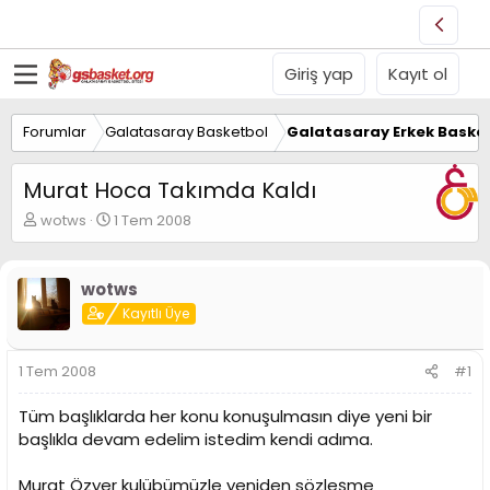
Giriş yap
Kayıt ol
Forumlar
Galatasaray Basketbol
Galatasaray Erkek Basket
Murat Hoca Takımda Kaldı
K
B
wotws
1 Tem 2008
o
a
n
ş
u
l
wotws
y
a
Kayıtlı Üye
u
n
B
g
a
ı
1 Tem 2008
#1
ş
ç
l
t
Tüm başlıklarda her konu konuşulmasın diye yeni bir
a
a
t
r
başlıkla devam edelim istedim kendi adıma.
a
i
n
h
Murat Özyer kulübümüzle yeniden sözleşme