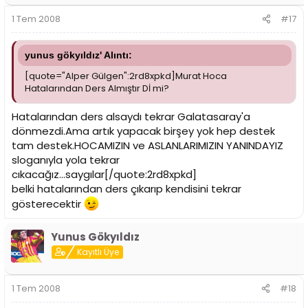
1 Tem 2008
#17
yunus gökyıldız' Alıntı:
[quote="Alper Gülgen":2rd8xpkd]Murat Hoca
Hatalarından Ders Almıştır Dİ mi?
Hatalarından ders alsaydı tekrar Galatasaray'a
dönmezdi.Ama artık yapacak birşey yok hep destek
tam destek.HOCAMIZIN ve ASLANLARIMIZIN YANINDAYIZ
sloganıyla yola tekrar
cıkacağız...saygılar[/quote:2rd8xpkd]
belki hatalarından ders çıkarıp kendisini tekrar
gösterecektir
Yunus Gökyıldız
Kayıtlı Üye
1 Tem 2008
#18