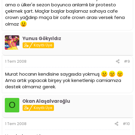
ama o ülker'e sezon boyunca anlamlı bir protesto
çekmek şart. Maçlar başlar başlamaz sahaya cafe
crown yağdırıp maça bir cafe crown arası versek fena
olmaz
Yunus Gökyıldız
Kayıtlı Üye
1 Tem 2008
#9
Murat hocanın kendisine saygısıda yokmuş
Ama artık yapacak birşey yok kenetlenip camiamıza
destek olmamız gerek.
Okan Alaşalvaroğlu
O
Kayıtlı Üye
1 Tem 2008
#10