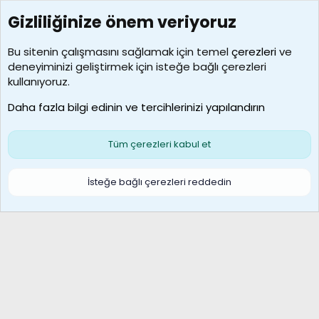
Gizliliğinize önem veriyoruz
7390
Kullanıcılar
Bu sitenin çalışmasını sağlamak için temel
çerezleri
ve
deneyiminizi geliştirmek için isteğe bağlı çerezleri
MosesBrownHayranı
kullanıyoruz.
Son üye
Daha fazla bilgi edinin ve tercihlerinizi yapılandırın
Bize ulaşın
Şartlar ve kurallar
Gizlilik politikası
Çerezler
Yardım
Ana sayfa
R
Tüm çerezleri kabul et
S
S
Galatasaray Basketbol | GS Basket Taraftar Platformu
İsteğe bağlı çerezleri reddedin
®
Community platform by XenForo
© 2010-2026 XenForo Ltd.
XenForo Türkçe 🇹🇷 Destek Forumu –
XenWp.Com