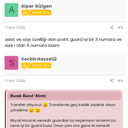
Alper Gülgen
A
Kayıtlı Üye
1 Tem 2008
#5
asist ve sayı özelliği olan point guard iyi bir 3 numara ve
size i olan 5 numara lazım
Seckin Hasseli2
S
Kayıtlı Üye
1 Tem 2008
#6
Burak Barut' Alıntı:
Transfer istiyoruz
Transferde geç kaldık yazıklar olsun
yönetime
Murat Hoca iki senedir guardları iyi seçemiyor umarım bu
sene iyi bir guard bulur.Onun yanı sıra gene iki senedir