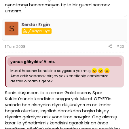
oynatmayı beceremeyen tipte bir guard secmez
umarım.
Serdar Ergin
S
Kayıtlı Üye
1 Tem 2008
#20
yunus gökyıldız' Alıntı:
Murat hocanın kendisine saygısıda yokmuş
Ama artık yapacak birşey yok kenetlenip camiamıza
destek olmamız gerek.
Senin düşüncen ile ozaman Galatasaray Spor
Kulübü'nünde kendisine saygısı yok. Murat ÖZYER'in
yerinde ben olsaydım diye düşünüyorum ne kadar
başarılı olurdum, inşallah demekden başka birşey
diyesim gelmiyor aciz yönetime saygılar. Geç alınmış
karar ile yönetimimiz kendisini aşarak bir an önce
taraftarın gönlünü alacak icraatlar yapması gerekir bu