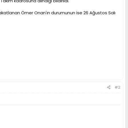
kım kadrosuna alındığı bildirildi.
a sakatlanan Ömer Onan'ın durumunun ise 26 Ağustos Salı
#2