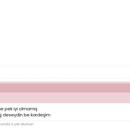
e pek iyi olmamış
mış deseydin be kardeşim
nunda o yer olursun