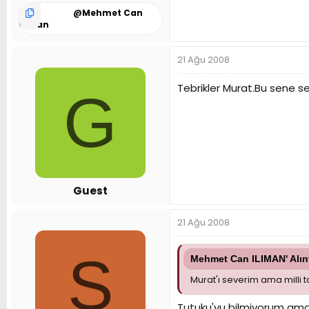
@
Mehmet Can
Ilıman
21 Ağu 2008
Tebrikler Murat.Bu sene s
G
Guest
21 Ağu 2008
S
Mehmet Can ILIMAN' Alınt
Murat'ı severim ama milli t
Tutuku'yu bilmiyorum ama M