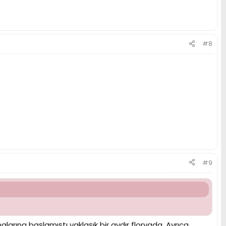
#8
#9
larına başlamıştı yaklaşık bir aydır floryada. Ayrıca