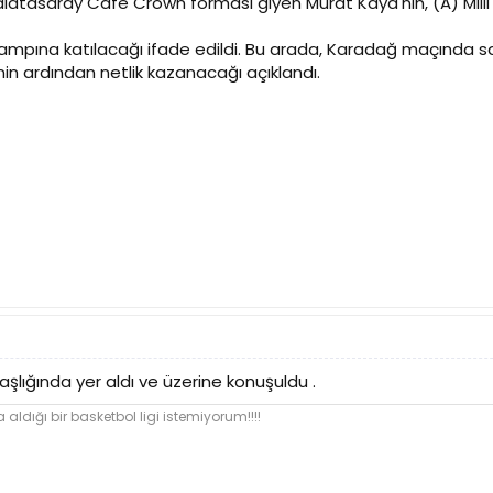
atasaray Cafe Crown forması giyen Murat Kaya'nın, (A) Milli Ta
ım kampına katılacağı ifade edildi. Bu arada, Karadağ maçınd
nin ardından netlik kazanacağı açıklandı.
şlığında yer aldı ve üzerine konuşuldu .
 aldığı bir basketbol ligi istemiyorum!!!!