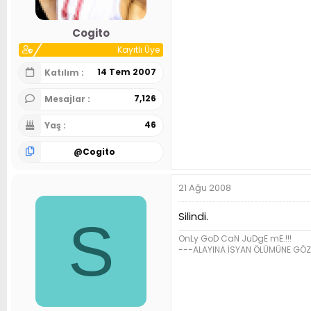
Cogito
Kayıtlı Üye
14 Tem 2007
Katılım
7,126
Mesajlar
46
Yaş
@
Cogito
21 Ağu 2008
Silindi.
S
OnLy GoD CaN JuDgE mE.!!!
---ALAYINA İSYAN ÖLÜMÜNE GÖZ