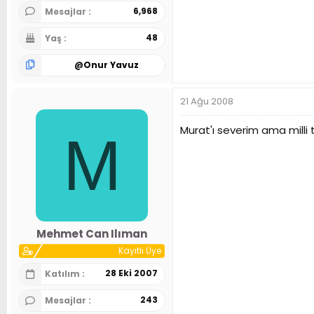
6,968
Mesajlar
48
Yaş
@
Onur Yavuz
21 Ağu 2008
Murat'ı severim ama milli t
M
Mehmet Can Ilıman
Kayıtlı Üye
28 Eki 2007
Katılım
243
Mesajlar