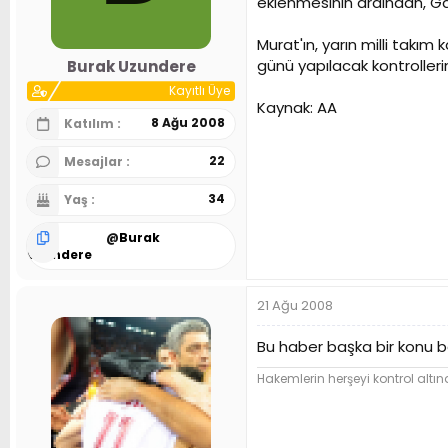
eklenmesinin ardından, Gal
n
h
i
Murat'ın, yarın milli tak
günü yapılacak kontrolleri
Burak Uzundere
Kayıtlı Üye
Kaynak: AA
8 Ağu 2008
Katılım
22
Mesajlar
34
Yaş
@
Burak
Uzundere
21 Ağu 2008
Bu haber başka bir konu ba
Hakemlerin herşeyi kontrol altına