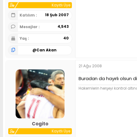
Kayıtlı Üye
18 Şub 2007
Katılım
4,543
Mesajlar
40
Yaş
@
Can Akan
21 Ağu 2008
Buradan da hayırlı olsun 
Hakemlerin herşeyi kontrol altına
Cogito
Kayıtlı Üye