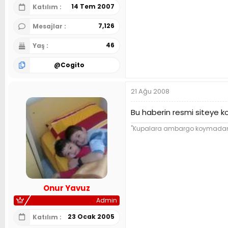
14 Tem 2007
Katılım
7,126
Mesajlar
46
Yaş
@
Cogito
21 Ağu 2008
Bu haberin resmi siteye k
"Kupalara ambargo koymadan ba
Onur Yavuz
Admin
23 Ocak 2005
Katılım