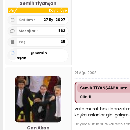
Semih Tiyanşan
Kayıtlı Üye
27 Eyl 2007
Katılım
562
Mesajlar
35
Yaş
@
Semih
Tiyanşan
21 Ağu 2008
Semih TİYANŞAN' Alıntı:
Silindi.
valla murat haklı benzetm
keşke aslanlar gibi çalış
Bir yerde uzun süre kalırsan so
Can Akan