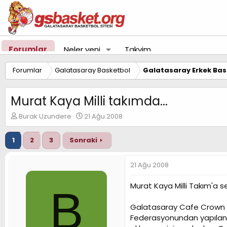
Forumlar
Neler yeni
Takvim
Forumlar
Galatasaray Basketbol
Galatasaray Erkek Bas
Murat Kaya Milli takımda...
K
B
Burak Uzundere
21 Ağu 2008
o
a
n
ş
1
2
3
Sonraki
u
l
y
a
u
n
21 Ağu 2008
B
g
a
ı
Murat Kaya Milli Takım'a se
B
ş
ç
l
t
Galatasaray Cafe Crown ba
a
a
t
r
Federasyonundan yapılan
a
i