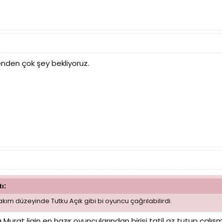
enden çok şey bekliyoruz.
ı:
akım düzeyinde Tutku Açık gibi bi oyuncu çağrılabilirdi.
urat ligin en hazır oyuncularından birisi tatil az tutup çalışma