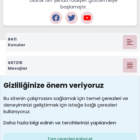
olarak 1911 yılında faaliyet göstermeye
başlamıştır.
8411
Konular
687215
Mesajlar
Gizliliğinize önem veriyoruz
7388
Kullanıcılar
Bu sitenin çalışmasını sağlamak için temel
çerezleri
ve
deneyiminizi geliştirmek için isteğe bağlı çerezleri
borabekirogluu
kullanıyoruz.
Son üye
Daha fazla bilgi edinin ve tercihlerinizi yapılandırın
Bize ulaşın
Şartlar ve kurallar
Gizlilik politikası
Çerezler
Yardım
Ana sayfa
R
Tüm çerezleri kabul et
S