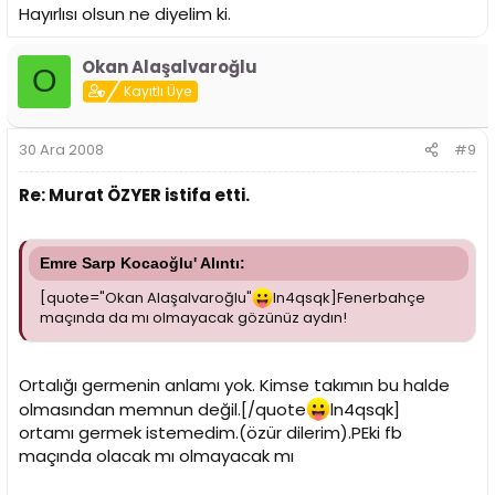
Hayırlısı olsun ne diyelim ki.
Okan Alaşalvaroğlu
O
Kayıtlı Üye
30 Ara 2008
#9
Re: Murat ÖZYER istifa etti.
Emre Sarp Kocaoğlu' Alıntı:
[quote="Okan Alaşalvaroğlu"
ln4qsqk]Fenerbahçe
maçında da mı olmayacak gözünüz aydın!
Ortalığı germenin anlamı yok. Kimse takımın bu halde
olmasından memnun değil.[/quote
ln4qsqk]
ortamı germek istemedim.(özür dilerim).PEki fb
maçında olacak mı olmayacak mı