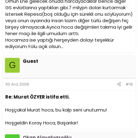
Orhun Ene gelecek onuda harcayacaklar bence diğer
GS evlatlarına yaptıkları gibi.7 milypn doları kurtarmak
istersek Repesa(boş olduğu için sürekli onu söylüyorum)
veya onun ayarında insan lazım diğer türlü değişen hiç
birşey olmayacak.Ayrıca hoca değişimleri takıma iyi gelir
fener maçı ile ilgili umudum arttı.
Hocamıza ise yaptığı herşeyden dolayı teşekkür
ediyorum.Yolu açık olsun...
Guest
G
30 Ara 2008
#19
Re: Murat ÖZYER istifa etti.
Hoşçakal Murat hoca, bu kalp seni unuturmu!
Hoşgeldin Koray Hoca, Başarılar!
Okan Alaşalvaroğlu