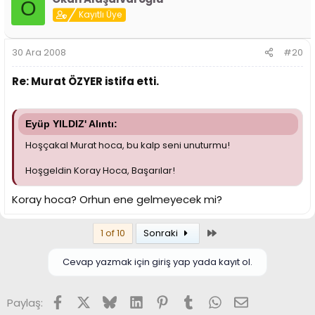
O
Kayıtlı Üye
30 Ara 2008
#20
Re: Murat ÖZYER istifa etti.
Eyüp YILDIZ' Alıntı:
Hoşçakal Murat hoca, bu kalp seni unuturmu!
Hoşgeldin Koray Hoca, Başarılar!
Koray hoca? Orhun ene gelmeyecek mi?
Son
1 of 10
Sonraki
Cevap yazmak için giriş yap yada kayıt ol.
Facebook
X (Twitter)
Bluesky
LinkedIn
Pinterest
Tumblr
WhatsApp
E-posta
Paylaş: