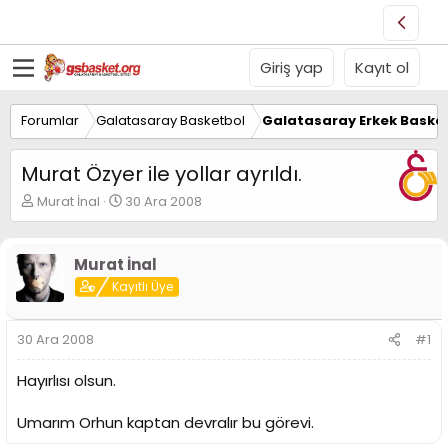
Giriş yap
Kayıt ol
Forumlar
Galatasaray Basketbol
Galatasaray Erkek Basket
Murat Özyer ile yollar ayrıldı.
K
B
Murat İnal
30 Ara 2008
o
a
n
ş
u
l
Murat İnal
y
a
Kayıtlı Üye
u
n
B
g
a
ı
30 Ara 2008
#1
ş
ç
l
t
Hayırlısı olsun.
a
a
t
r
a
i
Umarım Orhun kaptan devralır bu görevi.
n
h