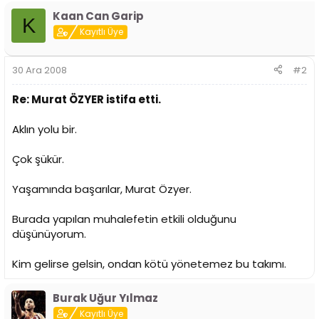
i
Kaan Can Garip
K
Kayıtlı Üye
30 Ara 2008
#2
Re: Murat ÖZYER istifa etti.
Aklın yolu bir.
Çok şükür.
Yaşamında başarılar, Murat Özyer.
Burada yapılan muhalefetin etkili olduğunu
düşünüyorum.
Kim gelirse gelsin, ondan kötü yönetemez bu takımı.
Burak Uğur Yılmaz
Kayıtlı Üye