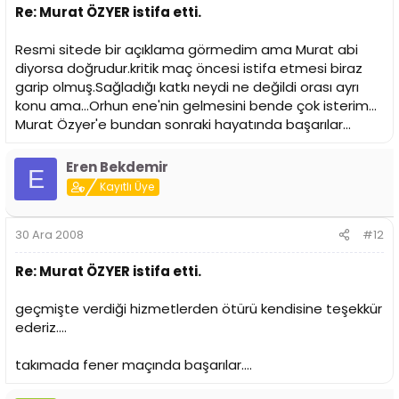
Re: Murat ÖZYER istifa etti.
Resmi sitede bir açıklama görmedim ama Murat abi
diyorsa doğrudur.kritik maç öncesi istifa etmesi biraz
garip olmuş.Sağladığı katkı neydi ne değildi orası ayrı
konu ama...Orhun ene'nin gelmesini bende çok isterim...
Murat Özyer'e bundan sonraki hayatında başarılar...
Eren Bekdemir
E
Kayıtlı Üye
30 Ara 2008
#12
Re: Murat ÖZYER istifa etti.
geçmişte verdiği hizmetlerden ötürü kendisine teşekkür
ederiz....
takımada fener maçında başarılar....