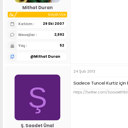
n
h
Mithat Duran
i
Kayıtlı Üye
29 Eki 2007
Katılım
2,592
Mesajlar
52
Yaş
@
Mithat Duran
24 Şub 2013
Sadece Tuncel Kurtiz için bi
Ş
https://twitter.com/Saadett19
Ş. Saadet Ünal