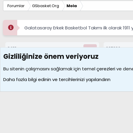
Forumlar
GSbasket.Org
Mola
Galatasaray Erkek Basketbol Takımı ilk olarak 1911 
8413
687330
Konular
Mesajlar
Gizliliğinize önem veriyoruz
Çerezler
Bu sitenin çalışmasını sağlamak için temel
çerezleri
ve deney
Daha fazla bilgi edinin ve tercihlerinizi yapılandırın
Galatasaray Basketbol | GS Basket Taraftar Platformu