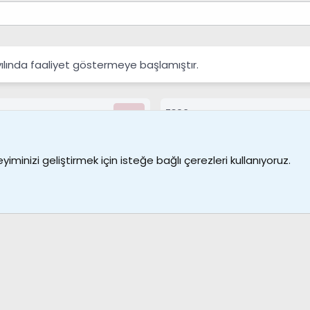
yılında faaliyet göstermeye başlamıştır.
7390
Kullanıcılar
Bize ulaşın
Şartl
iminizi geliştirmek için isteğe bağlı çerezleri kullanıyoruz.