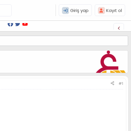
Giriş yap
Kayıt ol
#1