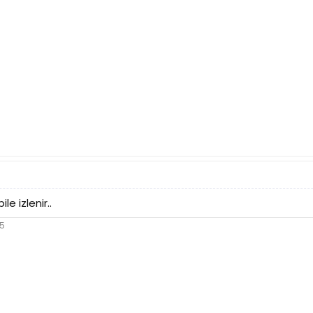
le izlenir..
05