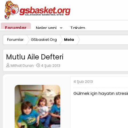
Forumlar
Neler yeni
Takvim
Forumlar
GSbasket.Org
Mola
Mutlu Aile Defteri
K
B
Mithat Duran
4 Şub 2013
o
a
n
ş
u
l
4 Şub 2013
y
a
u
n
Gülmek için hayatın stres
B
g
a
ı
ş
ç
l
t
a
a
t
r
a
i