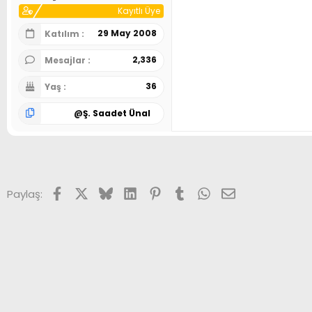
Kayıtlı Üye
29 May 2008
Katılım
2,336
Mesajlar
36
Yaş
@
Ş. Saadet Ünal
Facebook
X (Twitter)
Bluesky
LinkedIn
Pinterest
Tumblr
WhatsApp
E-posta
Paylaş: