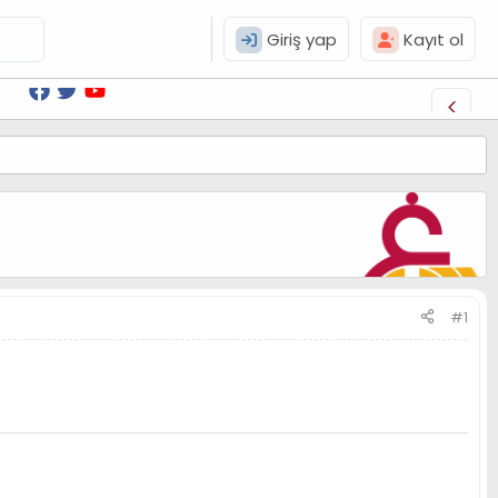
Giriş yap
Kayıt ol
#1