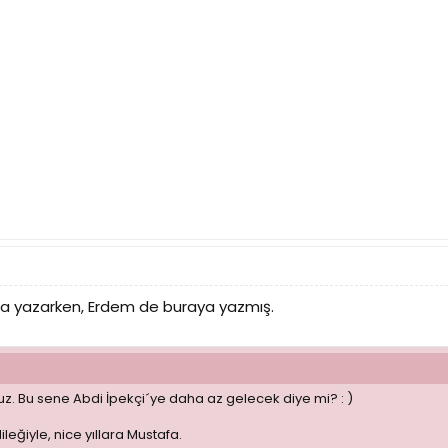
ğına yazarken, Erdem de buraya yazmış.
uz. Bu sene Abdi İpekçi´ye daha az gelecek diye mi? : )
leğiyle, nice yıllara Mustafa.