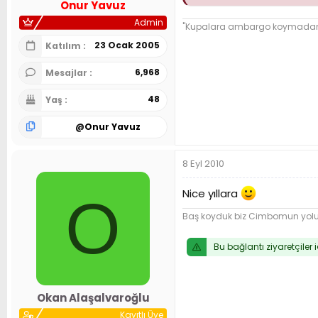
Onur Yavuz
Admin
"Kupalara ambargo koymadan ba
23 Ocak 2005
Katılım
6,968
Mesajlar
48
Yaş
@
Onur Yavuz
8 Eyl 2010
Nice yıllara
O
Baş koyduk biz Cimbomun yol
Bu bağlantı ziyaretçiler 
Okan Alaşalvaroğlu
Kayıtlı Üye