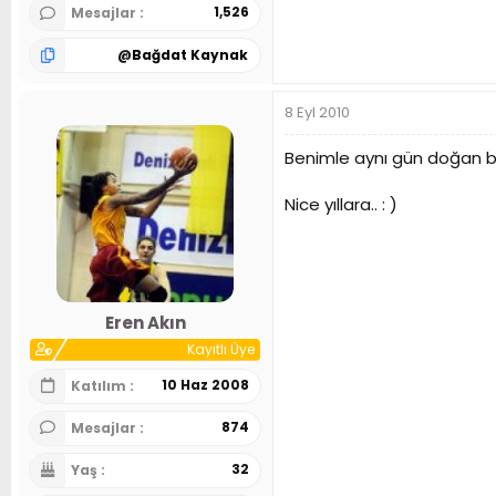
1,526
Mesajlar
@
Bağdat Kaynak
8 Eyl 2010
Benimle aynı gün doğan bi
Nice yıllara.. : )
Eren Akın
Kayıtlı Üye
10 Haz 2008
Katılım
874
Mesajlar
32
Yaş