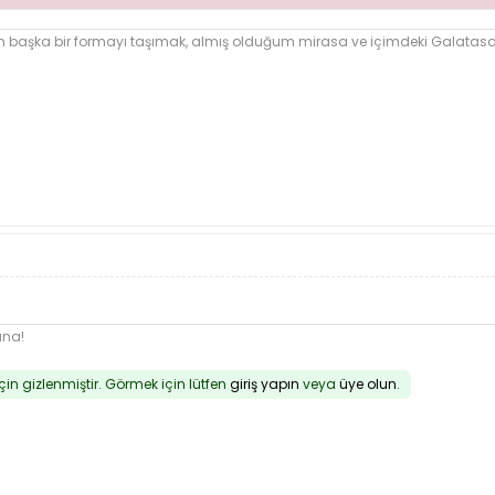
şka bir formayı taşımak, almış olduğum mirasa ve içimdeki Galatasara
una!
için gizlenmiştir. Görmek için lütfen
giriş yapın
veya
üye olun
.