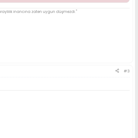
ylılık inancına zaten uygun düşmezdi."
#3