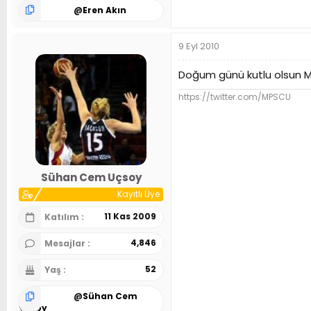
@
Eren Akın
9 Eyl 2010
Doğum günü kutlu olsun 
https://twitter.com/MPSCU
Sühan Cem Uçsoy
Kayıtlı Üye
11 Kas 2009
Katılım
4,846
Mesajlar
52
Yaş
@
Sühan Cem
Uçsoy