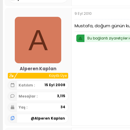
9 Eyl 2010
Mustafa, doğum günün kut
A
Bu bağlantı ziyaretçiler 
Alperen Kaplan
Kayıtlı Üye
15 Eyl 2008
Katılım
3,115
Mesajlar
34
Yaş
@
Alperen Kaplan