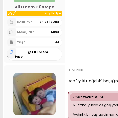
n
h
Ali Erdem Güntepe
i
Kayıtlı Üye
24 Eki 2008
Katılım
1,968
Mesajlar
33
Yaş
@
Ali Erdem
Güntepe
8 Eyl 2010
Ben "İyi ki Doğduk" başlı
Onur Yavuz' Alıntı:
Mustafa´yı niye es geçiyor
Aydınlık bir yaş geçirmen di