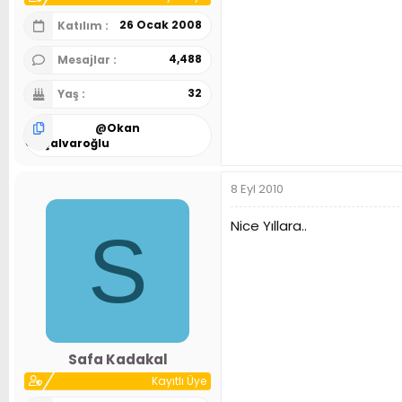
26 Ocak 2008
Katılım
4,488
Mesajlar
32
Yaş
@
Okan
Alaşalvaroğlu
8 Eyl 2010
Nice Yıllara..
S
Safa Kadakal
Kayıtlı Üye