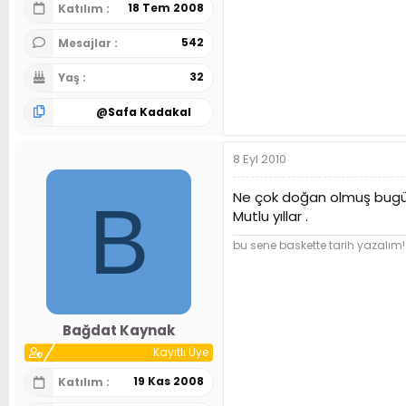
18 Tem 2008
Katılım
542
Mesajlar
32
Yaş
@
Safa Kadakal
8 Eyl 2010
Ne çok doğan olmuş bug
B
Mutlu yıllar .
bu sene baskette tarih yazalım!
Bağdat Kaynak
Kayıtlı Üye
19 Kas 2008
Katılım