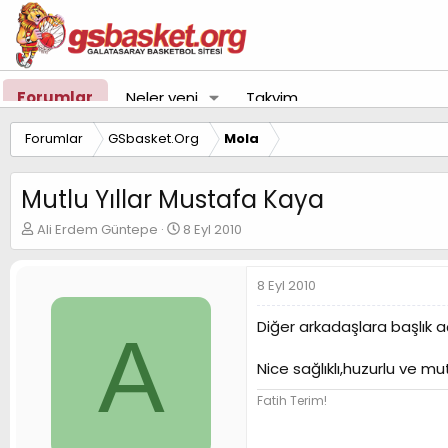
Forumlar
Neler yeni
Takvim
Forumlar
GSbasket.Org
Mola
Mutlu Yıllar Mustafa Kaya
K
B
Ali Erdem Güntepe
8 Eyl 2010
o
a
n
ş
u
l
8 Eyl 2010
y
a
u
n
Diğer arkadaşlara başlık 
A
B
g
a
ı
Nice sağlıklı,huzurlu ve mutl
ş
ç
l
t
Fatih Terim!
a
a
t
r
a
i