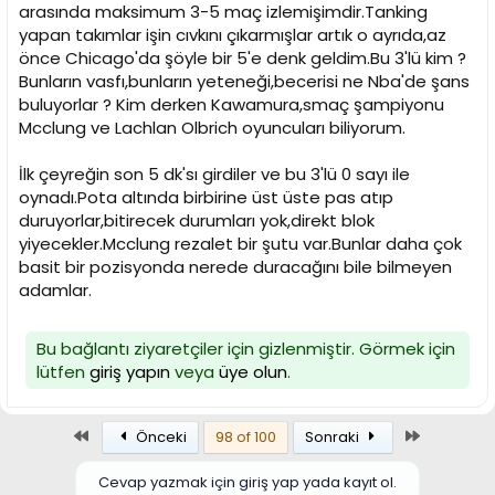
arasında maksimum 3-5 maç izlemişimdir.Tanking
yapan takımlar işin cıvkını çıkarmışlar artık o ayrıda,az
önce Chicago'da şöyle bir 5'e denk geldim.Bu 3'lü kim ?
Bunların vasfı,bunların yeteneği,becerisi ne Nba'de şans
buluyorlar ? Kim derken Kawamura,smaç şampiyonu
Mcclung ve Lachlan Olbrich oyuncuları biliyorum.
İlk çeyreğin son 5 dk'sı girdiler ve bu 3'lü 0 sayı ile
oynadı.Pota altında birbirine üst üste pas atıp
duruyorlar,bitirecek durumları yok,direkt blok
yiyecekler.Mcclung rezalet bir şutu var.Bunlar daha çok
basit bir pozisyonda nerede duracağını bile bilmeyen
adamlar.
Bu bağlantı ziyaretçiler için gizlenmiştir. Görmek için
lütfen
giriş yapın
veya
üye olun
.
Birinci
Son
Önceki
98 of 100
Sonraki
Cevap yazmak için giriş yap yada kayıt ol.