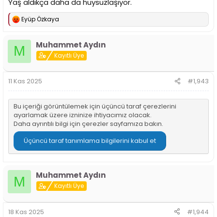
Yaş aldıkça daha da huysuzlaşıyor.
Eyüp Özkaya
T
e
p
Muhammet Aydın
k
M
i
Kayıtlı Üye
l
e
r
11 Kas 2025
#1,943
:
Bu içeriği görüntülemek için üçüncü taraf çerezlerini
ayarlamak üzere izninize ihtiyacımız olacak.
Daha ayrıntılı bilgi için
çerezler sayfamıza
bakın.
Üçüncü taraf tanımlama bilgilerini kabul et
Muhammet Aydın
M
Kayıtlı Üye
18 Kas 2025
#1,944