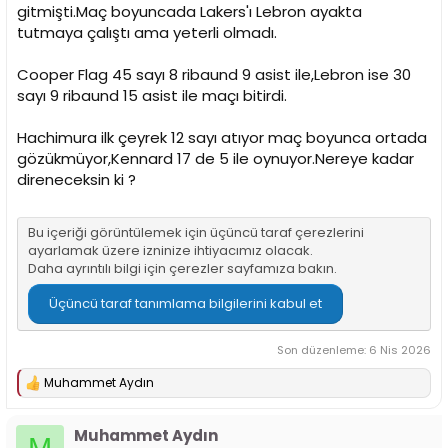
gitmişti.Maç boyuncada Lakers'ı Lebron ayakta
tutmaya çalıştı ama yeterli olmadı.
Cooper Flag 45 sayı 8 ribaund 9 asist ile,Lebron ise 30
sayı 9 ribaund 15 asist ile maçı bitirdi.
Hachimura ilk çeyrek 12 sayı atıyor maç boyunca ortada
gözükmüyor,Kennard 17 de 5 ile oynuyor.Nereye kadar
direneceksin ki ?
Bu içeriği görüntülemek için üçüncü taraf çerezlerini
ayarlamak üzere izninize ihtiyacımız olacak.
Daha ayrıntılı bilgi için
çerezler sayfamıza
bakın.
Üçüncü taraf tanımlama bilgilerini kabul et
Son düzenleme:
6 Nis 2026
Muhammet Aydın
T
e
p
Muhammet Aydın
k