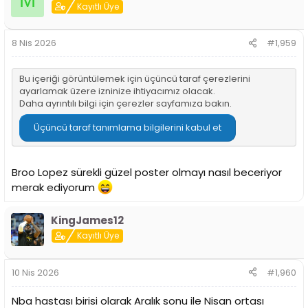
M
i
Kayıtlı Üye
l
e
r
8 Nis 2026
#1,959
:
Bu içeriği görüntülemek için üçüncü taraf çerezlerini
ayarlamak üzere izninize ihtiyacımız olacak.
Daha ayrıntılı bilgi için
çerezler sayfamıza
bakın.
Üçüncü taraf tanımlama bilgilerini kabul et
Broo Lopez sürekli güzel poster olmayı nasıl beceriyor
merak ediyorum
KingJames12
Kayıtlı Üye
10 Nis 2026
#1,960
Nba hastası birisi olarak Aralık sonu ile Nisan ortası