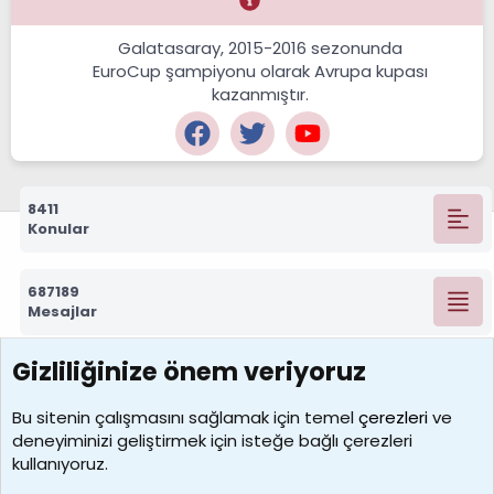
Galatasaray, 2015-2016 sezonunda
EuroCup şampiyonu olarak Avrupa kupası
kazanmıştır.
8411
Konular
687189
Mesajlar
Gizliliğinize önem veriyoruz
7388
Kullanıcılar
Bu sitenin çalışmasını sağlamak için temel
çerezleri
ve
deneyiminizi geliştirmek için isteğe bağlı çerezleri
borabekirogluu
kullanıyoruz.
Son üye