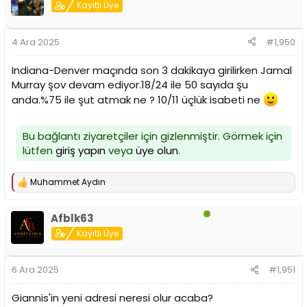
Kayıtlı Üye
4 Ara 2025
#1,950
Indiana-Denver maçında son 3 dakikaya girilirken Jamal
Murray şov devam ediyor.18/24 ile 50 sayıda şu
anda.%75 ile şut atmak ne ? 10/11 üçlük isabeti ne
Bu bağlantı ziyaretçiler için gizlenmiştir. Görmek için
lütfen
giriş yapın
veya
üye olun
.
Muhammet Aydın
T
e
p
Afblk63
k
i
Kayıtlı Üye
l
e
r
6 Ara 2025
#1,951
:
Giannis'in yeni adresi neresi olur acaba?