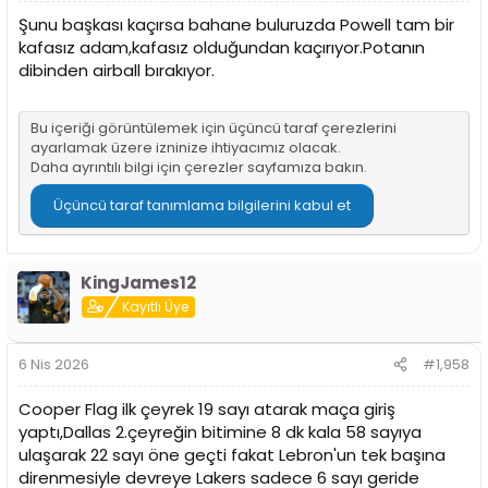
Şunu başkası kaçırsa bahane buluruzda Powell tam bir
kafasız adam,kafasız olduğundan kaçırıyor.Potanın
dibinden airball bırakıyor.
Bu içeriği görüntülemek için üçüncü taraf çerezlerini
ayarlamak üzere izninize ihtiyacımız olacak.
Daha ayrıntılı bilgi için
çerezler sayfamıza
bakın.
Üçüncü taraf tanımlama bilgilerini kabul et
KingJames12
Kayıtlı Üye
6 Nis 2026
#1,958
Cooper Flag ilk çeyrek 19 sayı atarak maça giriş
yaptı,Dallas 2.çeyreğin bitimine 8 dk kala 58 sayıya
ulaşarak 22 sayı öne geçti fakat Lebron'un tek başına
direnmesiyle devreye Lakers sadece 6 sayı geride