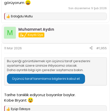
görüyorum
Son düzenleme:
9 Şub 2026
Erdoğdu Mutlu
T
e
p
Muhammet Aydın
k
M
i
Kayıtlı Üye
l
e
r
11 Mar 2026
#1,955
:
Bu içeriği görüntülemek için üçüncü taraf çerezlerini
ayarlamak üzere izninize ihtiyacımız olacak.
Daha ayrıntılı bilgi için
çerezler sayfamıza
bakın.
Üçüncü taraf tanımlama bilgilerini kabul et
Tarihe tanıklık ediyoruz bayanlar baylar.
Kobe Bryant
Eyüp Özkaya
T