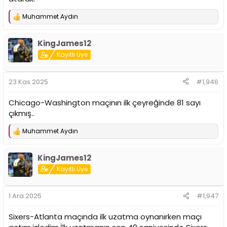
Muhammet Aydın
T
e
p
KingJames12
k
i
Kayıtlı Üye
l
e
r
23 Kas 2025
#1,946
:
Chicago-Washington maçının ilk çeyreğinde 81 sayı
çıkmış..
Muhammet Aydın
T
e
p
KingJames12
k
i
Kayıtlı Üye
l
e
r
1 Ara 2025
#1,947
:
Sixers-Atlanta maçında ilk uzatma oynanırken maçı