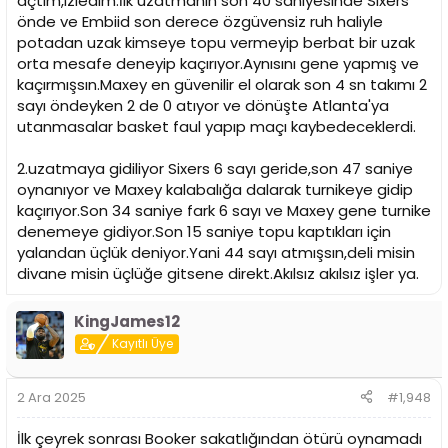
açtım,izledim.İlk uzatmanın son 40 saniyesinde Sixers
önde ve Embiid son derece özgüvensiz ruh haliyle
potadan uzak kimseye topu vermeyip berbat bir uzak
orta mesafe deneyip kaçırıyor.Aynısını gene yapmış ve
kaçırmışsın.Maxey en güvenilir el olarak son 4 sn takımı 2
sayı öndeyken 2 de 0 atıyor ve dönüşte Atlanta'ya
utanmasalar basket faul yapıp maçı kaybedeceklerdi.
2.uzatmaya gidiliyor Sixers 6 sayı geride,son 47 saniye
oynanıyor ve Maxey kalabalığa dalarak turnikeye gidip
kaçırıyor.Son 34 saniye fark 6 sayı ve Maxey gene turnike
denemeye gidiyor.Son 15 saniye topu kaptıkları için
yalandan üçlük deniyor.Yani 44 sayı atmışsın,deli misin
divane misin üçlüğe gitsene direkt.Akılsız akılsız işler ya.
KingJames12
Kayıtlı Üye
2 Ara 2025
#1,948
İlk çeyrek sonrası Booker sakatlığından ötürü oynamadı