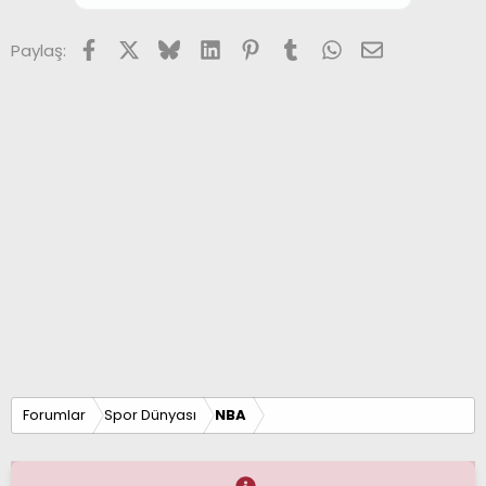
Facebook
X (Twitter)
Bluesky
LinkedIn
Pinterest
Tumblr
WhatsApp
E-posta
Paylaş:
Forumlar
Spor Dünyası
NBA