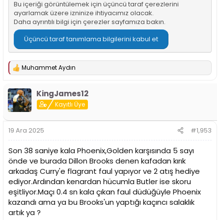
Bu içeriği görüntülemek için üçüncü taraf çerezlerini
ayarlamak üzere izninize ihtiyacımız olacak.
Daha ayrıntılı bilgi için
çerezler sayfamıza
bakın.
Üçüncü taraf tanımlama bilgilerini kabul et
Muhammet Aydın
T
e
p
KingJames12
k
i
Kayıtlı Üye
l
e
r
19 Ara 2025
#1,953
:
Son 38 saniye kala Phoenix,Golden karşısında 5 sayı
önde ve burada Dillon Brooks denen kafadan kırık
arkadaş Curry'e flagrant faul yapıyor ve 2 atış hediye
ediyor.Ardından kenardan hücumla Butler ise skoru
eşitliyor.Maçı 0.4 sn kala çıkan faul düdüğüyle Phoenix
kazandı ama ya bu Brooks'un yaptığı kaçıncı salaklık
artık ya ?