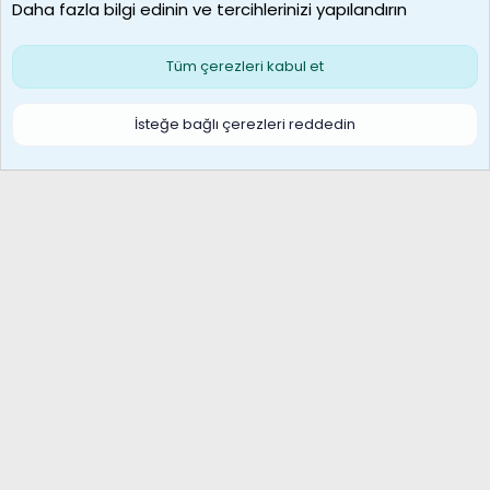
Daha fazla bilgi edinin ve tercihlerinizi yapılandırın
Bize ulaşın
Şartlar ve kurallar
Gizlilik politikası
Çerezler
Yardım
Ana sayfa
R
Tüm çerezleri kabul et
S
S
Galatasaray Basketbol | GS Basket Taraftar Platformu
İsteğe bağlı çerezleri reddedin
®
Community platform by XenForo
© 2010-2026 XenForo Ltd.
XenForo Türkçe 🇹🇷 Destek Forumu –
XenWp.Com