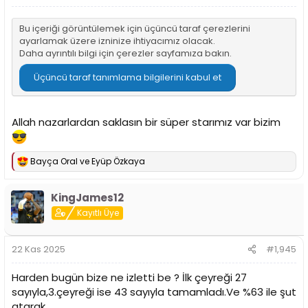
Bu içeriği görüntülemek için üçüncü taraf çerezlerini
ayarlamak üzere izninize ihtiyacımız olacak.
Daha ayrıntılı bilgi için
çerezler sayfamıza
bakın.
Üçüncü taraf tanımlama bilgilerini kabul et
Allah nazarlardan saklasın bir süper starımız var bizim
Bayça Oral
ve
Eyüp Özkaya
T
e
p
KingJames12
k
i
Kayıtlı Üye
l
e
r
22 Kas 2025
#1,945
:
Harden bugün bize ne izletti be ? İlk çeyreği 27
sayıyla,3.çeyreği ise 43 sayıyla tamamladı.Ve %63 ile şut
atarak.