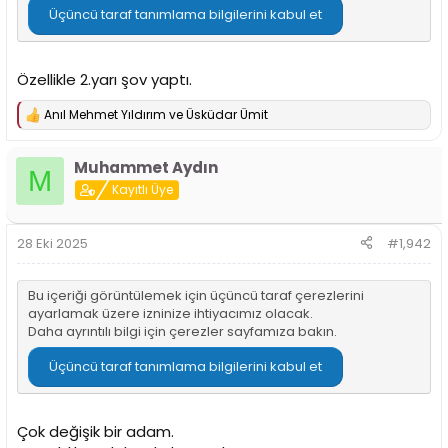
i
Üçüncü taraf tanımlama bilgilerini kabul et
Özellikle 2.yarı şov yaptı.
Anıl Mehmet Yıldırım
ve
Üsküdar Ümit
T
e
p
Muhammet Aydın
k
M
i
Kayıtlı Üye
l
e
r
28 Eki 2025
#1,942
:
Bu içeriği görüntülemek için üçüncü taraf çerezlerini
ayarlamak üzere izninize ihtiyacımız olacak.
Daha ayrıntılı bilgi için
çerezler sayfamıza
bakın.
Üçüncü taraf tanımlama bilgilerini kabul et
Çok değişik bir adam.