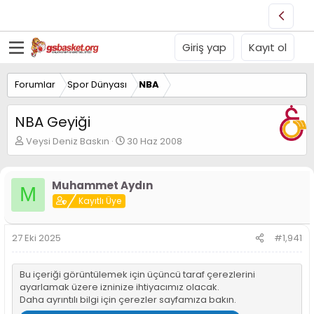
Giriş yap
Kayıt ol
Forumlar
Spor Dünyası
NBA
NBA Geyiği
K
B
Veysi Deniz Baskın
30 Haz 2008
o
a
n
ş
u
l
Muhammet Aydın
M
y
a
Kayıtlı Üye
u
n
B
g
a
ı
27 Eki 2025
#1,941
ş
ç
l
t
a
a
Bu içeriği görüntülemek için üçüncü taraf çerezlerini
t
r
ayarlamak üzere izninize ihtiyacımız olacak.
a
i
Daha ayrıntılı bilgi için
çerezler sayfamıza
bakın.
n
h