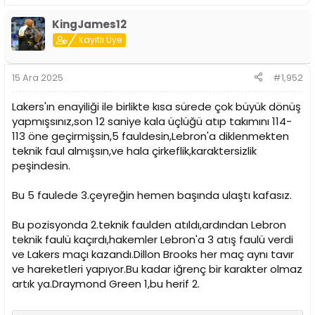
KingJames12
Kayıtlı Üye
15 Ara 2025
#1,952
Lakers'ın enayiliği ile birlikte kısa sürede çok büyük dönüş
yapmışsınız,son 12 saniye kala üçlüğü atıp takımını 114-
113 öne geçirmişsin,5 fauldesin,Lebron'a diklenmekten
teknik faul almışsın,ve hala çirkeflik,karaktersizlik
peşindesin.
Bu 5 faulede 3.çeyreğin hemen başında ulaştı kafasız.
Bu pozisyonda 2.teknik faulden atıldı,ardından Lebron
teknik faulü kaçırdı,hakemler Lebron'a 3 atış faulü verdi
ve Lakers maçı kazandı.Dillon Brooks her maç aynı tavır
ve hareketleri yapıyor.Bu kadar iğrenç bir karakter olmaz
artık ya.Draymond Green 1,bu herif 2.