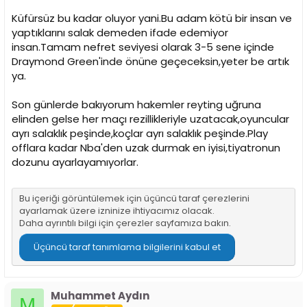
Küfürsüz bu kadar oluyor yani.Bu adam kötü bir insan ve
yaptıklarını salak demeden ifade edemiyor
insan.Tamam nefret seviyesi olarak 3-5 sene içinde
Draymond Green'inde önüne geçeceksin,yeter be artık
ya.
Son günlerde bakıyorum hakemler reyting uğruna
elinden gelse her maçı rezillikleriyle uzatacak,oyuncular
ayrı salaklık peşinde,koçlar ayrı salaklık peşinde.Play
offlara kadar Nba'den uzak durmak en iyisi,tiyatronun
dozunu ayarlayamıyorlar.
Bu içeriği görüntülemek için üçüncü taraf çerezlerini
ayarlamak üzere izninize ihtiyacımız olacak.
Daha ayrıntılı bilgi için
çerezler sayfamıza
bakın.
Üçüncü taraf tanımlama bilgilerini kabul et
Muhammet Aydın
M