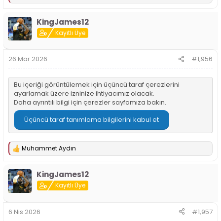
e
p
KingJames12
k
i
Kayıtlı Üye
l
e
r
26 Mar 2026
#1,956
:
Bu içeriği görüntülemek için üçüncü taraf çerezlerini
ayarlamak üzere izninize ihtiyacımız olacak.
Daha ayrıntılı bilgi için
çerezler sayfamıza
bakın.
Üçüncü taraf tanımlama bilgilerini kabul et
Muhammet Aydın
T
e
p
KingJames12
k
i
Kayıtlı Üye
l
e
r
6 Nis 2026
#1,957
: