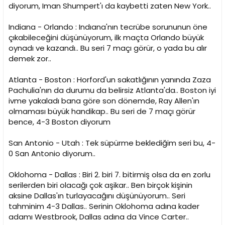
diyorum, Iman Shumpert'ı da kaybetti zaten New York..
Indiana - Orlando : Indıana'nın tecrübe sorununun öne
çıkabileceğini düşünüyorum, ilk maçta Orlando büyük
oynadı ve kazandı.. Bu seri 7 maçı görür, o yada bu alır
demek zor..
Atlanta - Boston : Horford'un sakatlığının yanında Zaza
Pachulia'nın da durumu da belirsiz Atlanta'da.. Boston iyi
ivme yakaladı bana göre son dönemde, Ray Allen'ın
olmaması büyük handikap.. Bu seri de 7 maçı görür
bence, 4-3 Boston diyorum
San Antonio - Utah : Tek süpürme beklediğim seri bu, 4-
0 San Antonio diyorum..
Oklohoma - Dallas : Biri 2. biri 7. bitirmiş olsa da en zorlu
serilerden biri olacağı çok aşikar.. Ben birçok kişinin
aksine Dallas'ın turlayacağını düşünüyorum.. Seri
tahminim 4-3 Dallas.. Serinin Oklohoma adına kader
adamı Westbrook, Dallas adına da Vince Carter..