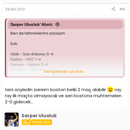
29 Nis 2012
#8
Sarper Uluoluk' Alıntı:
Ben de tahminlerimi yazayım.
Batı
Utah - San Antonio 0-4
Dallas - OKC 1-4
Denver - Lakers 2-4
Clippers - Memphis 3-4
Genişletmek için tıkla ...
Doğu
ters söyledin sanırım boston belki 2 maç alabilir
ray
Sixers - Chicago 0-4
ray ilk maçta olmayacak ve seri bostona muhtemelen
NY Knicks - Miami 2-4
Orlando - Indiana 1-4
2-0 gidecek...
Boston - Atlanta 4-1
Sarper Uluoluk
Hiçbiri tutmayabilir, ama tahminlerim bu yönde. Batıda
San Antonio rahat çıkar, Lakers 1-2 maç verir belki, ama
Kayıtlı Üye
çıkar, Clippers normal sezonun sonuna doğru CP3 vitesi