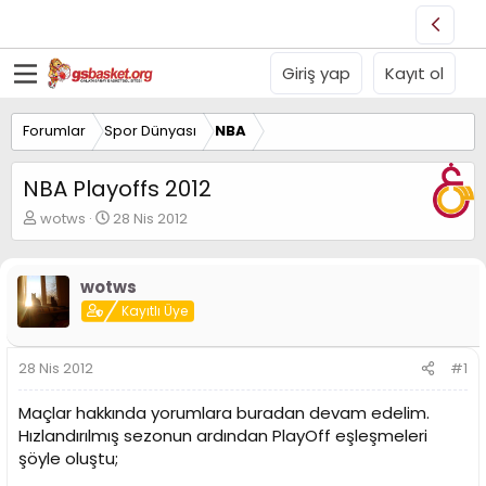
Giriş yap
Kayıt ol
Forumlar
Spor Dünyası
NBA
NBA Playoffs 2012
K
B
wotws
28 Nis 2012
o
a
n
ş
u
l
wotws
y
a
Kayıtlı Üye
u
n
B
g
a
ı
28 Nis 2012
#1
ş
ç
l
t
Maçlar hakkında yorumlara buradan devam edelim.
a
a
t
r
Hızlandırılmış sezonun ardından PlayOff eşleşmeleri
a
i
şöyle oluştu;
n
h