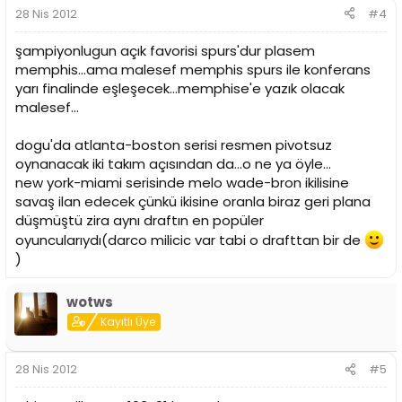
28 Nis 2012
#4
şampiyonlugun açık favorisi spurs'dur plasem
memphis...ama malesef memphis spurs ile konferans
yarı finalinde eşleşecek...memphise'e yazık olacak
malesef...
dogu'da atlanta-boston serisi resmen pivotsuz
oynanacak iki takım açısından da...o ne ya öyle...
new york-miami serisinde melo wade-bron ikilisine
savaş ilan edecek çünkü ikisine oranla biraz geri plana
düşmüştü zira aynı draftın en popüler
oyuncularıydı(darco milicic var tabi o drafttan bir de
)
wotws
Kayıtlı Üye
28 Nis 2012
#5