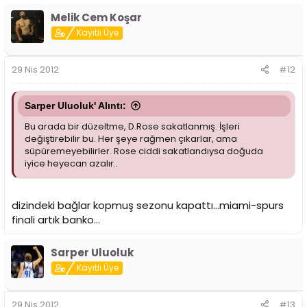
Melik Cem Koşar
Kayıtlı Üye
29 Nis 2012
#12
Sarper Uluoluk' Alıntı:
Bu arada bir düzeltme, D.Rose sakatlanmış. İşleri
değiştirebilir bu. Her şeye rağmen çıkarlar, ama
süpüremeyebilirler. Rose ciddi sakatlandıysa doğuda
iyice heyecan azalır..
dizindeki bağlar kopmuş sezonu kapattı...miami-spurs
finali artık banko...
Sarper Uluoluk
Kayıtlı Üye
29 Nis 2012
#13