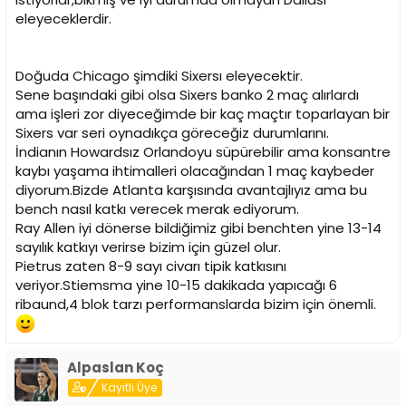
eleyeceklerdir.
Doğuda Chicago şimdiki Sixersı eleyecektir.
Sene başındaki gibi olsa Sixers banko 2 maç alırlardı
ama işleri zor diyeceğimde bir kaç maçtır toparlayan bir
Sixers var seri oynadıkça göreceğiz durumlarını.
İndianın Howardsız Orlandoyu süpürebilir ama konsantre
kaybı yaşama ihtimalleri olacağından 1 maç kaybeder
diyorum.Bizde Atlanta karşısında avantajlıyız ama bu
bench nasıl katkı verecek merak ediyorum.
Ray Allen iyi dönerse bildiğimiz gibi benchten yine 13-14
sayılık katkıyı verirse bizim için güzel olur.
Pietrus zaten 8-9 sayı civarı tipik katkısını
veriyor.Stiemsma yine 10-15 dakikada yapıcağı 6
ribaund,4 blok tarzı performanslarda bizim için önemli.
Alpaslan Koç
Kayıtlı Üye