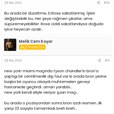
durum. İkisi de maç verse bile rahat geçerle turu diye
29 Nis 2012
#10
düşünüyorum.
Bu arada bir düzeltme, D.Rose sakatlanmış. İşleri
Miami-NY'e gelince... New York özellikle Lin gibi bir
değiştirebilir bu. Her şeye rağmen çıkarlar, ama
oyuncuyu playoff zamanı kaybetmesine rağmen çok
süpüremeyebilirler. Rose ciddi sakatlandıysa doğuda
formda. Carmelo durduralamıyor, ki sezon içindeki maçta
iyice heyecan azalır..
da Miami'nin durduramadığını gördük. NY taraftarı önce
heyecanlanıp sonra sakatlıklardan sonra heveslerini
kaybetmişlerdi, ama şimdi tekrar havaya girdiler. NBA'da
Melik Cem Koşar
en etkili atmosferlerden biri tabii, bunun da etkisiyle 2 maç
Kayıtlı Üye
alacaklardır, ama Miami sene başındaki gibi düzenli
oynayamasa da, iki süper yıldızıyla turu geçecektir. 7.
maça taşınması NBA finali kadar güzel olur bence, fakat
29 Nis 2012
#11
buna rağmen en fazla 6 maçla Miami lehine bu iş sonlanır
diye düşünüyorum.
new york-miami maçında tyson chandler'ın bron'a
yaptıgı bir centilmenlik dışı faul var ki orada bron yerine
başka bir oyuncu olsaydı muhtemelen geceyi
hastanede geçirirdi...aman yarabbi...
new york kendi eliyle veriyor şuan maçı...
bu arada o pozisyondan sonra bron azdı resmen...ilk
yarıyı 23 sayıyla tamamladı..breh breh...