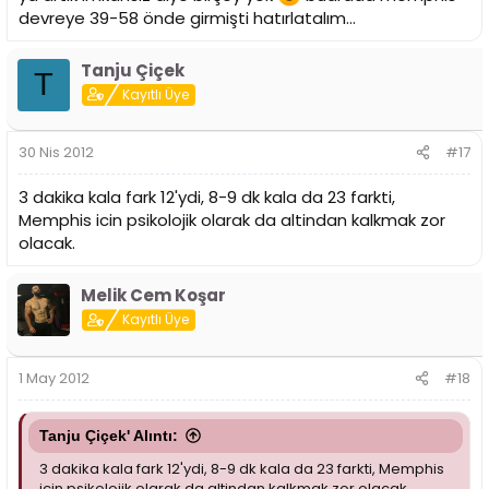
devreye 39-58 önde girmişti hatırlatalım...
Tanju Çiçek
T
Kayıtlı Üye
30 Nis 2012
#17
3 dakika kala fark 12'ydi, 8-9 dk kala da 23 farkti,
Memphis icin psikolojik olarak da altindan kalkmak zor
olacak.
Melik Cem Koşar
Kayıtlı Üye
1 May 2012
#18
Tanju Çiçek' Alıntı:
3 dakika kala fark 12'ydi, 8-9 dk kala da 23 farkti, Memphis
icin psikolojik olarak da altindan kalkmak zor olacak.