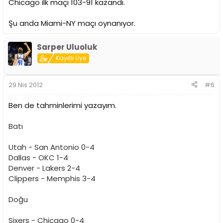
Chicago ilk maçı 103-91 kazandı.
Şu anda Miami-NY maçı oynanıyor.
Sarper Uluoluk
Kayıtlı Üye
29 Nis 2012
#6
Ben de tahminlerimi yazayım.
Batı
Utah - San Antonio 0-4
Dallas - OKC 1-4
Denver - Lakers 2-4
Clippers - Memphis 3-4
Doğu
Sixers - Chicago 0-4