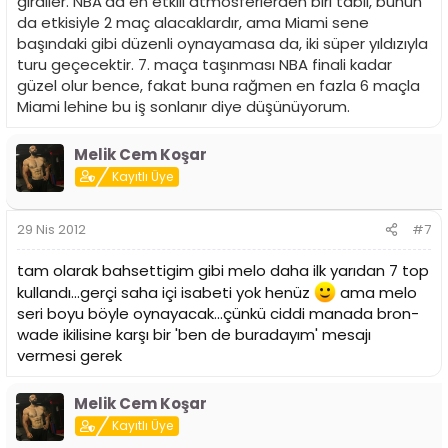
girdiler. NBA'da en etkili atmosferlerden biri tabii, bunun
da etkisiyle 2 maç alacaklardır, ama Miami sene
başındaki gibi düzenli oynayamasa da, iki süper yıldızıyla
turu geçecektir. 7. maça taşınması NBA finali kadar
güzel olur bence, fakat buna rağmen en fazla 6 maçla
Miami lehine bu iş sonlanır diye düşünüyorum.
Melik Cem Koşar
Kayıtlı Üye
29 Nis 2012
#7
tam olarak bahsettigim gibi melo daha ilk yarıdan 7 top
kullandı...gerçi saha içi isabeti yok henüz
ama melo
seri boyu böyle oynayacak...çünkü ciddi manada bron-
wade ikilisine karşı bir 'ben de buradayım' mesajı
vermesi gerek
Melik Cem Koşar
Kayıtlı Üye