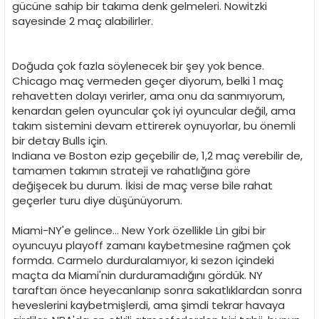
gücüne sahip bir takıma denk gelmeleri. Nowitzki
sayesinde 2 maç alabilirler.
Doğuda çok fazla söylenecek bir şey yok bence.
Chicago maç vermeden geçer diyorum, belki 1 maç
rehavetten dolayı verirler, ama onu da sanmıyorum,
kenardan gelen oyuncular çok iyi oyuncular değil, ama
takım sistemini devam ettirerek oynuyorlar, bu önemli
bir detay Bulls için.
Indiana ve Boston ezip geçebilir de, 1,2 maç verebilir de,
tamamen takımın strateji ve rahatlığına göre
değişecek bu durum. İkisi de maç verse bile rahat
geçerler turu diye düşünüyorum.
Miami-NY'e gelince... New York özellikle Lin gibi bir
oyuncuyu playoff zamanı kaybetmesine rağmen çok
formda. Carmelo durduralamıyor, ki sezon içindeki
maçta da Miami'nin durduramadığını gördük. NY
taraftarı önce heyecanlanıp sonra sakatlıklardan sonra
heveslerini kaybetmişlerdi, ama şimdi tekrar havaya