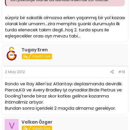
sürpriz bir sakatlık olmazsa erken yaşanmış bir yol kazası
olarak kalır umarım...zira memphis şuanki durumuyla ilk
turda elenecek takım degil...hoş 2. turda spurs ile
eşleşecekler orası ayrı mevzu tabi...
Tugay Eren
Kayıtlı Üye
2 May 2012
#19
Rondo ve Ray Allen'sız Atlantayı deplasmanda devirdik.
Pierce,KG ve Avery Bradley iyi oynadılar.Birde Pietrus ve
Dooling'tende biraz skor katkısı gelince kazanma
ihtimalimiz artıyor.
Bundan sonra içerideki 2 maçıda almamız gerekiyor.
Volkan Özger
V
Kayıtlı Üye