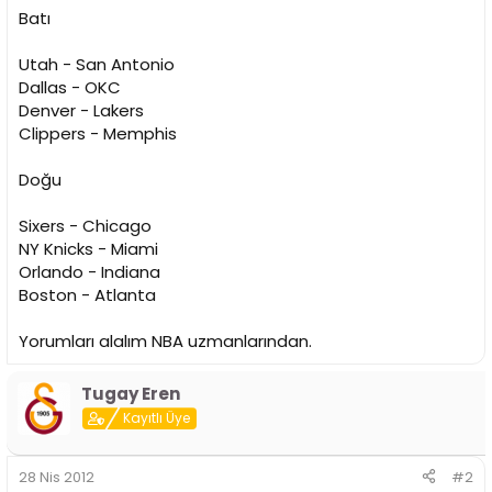
i
Batı
Utah - San Antonio
Dallas - OKC
Denver - Lakers
Clippers - Memphis
Doğu
Sixers - Chicago
NY Knicks - Miami
Orlando - Indiana
Boston - Atlanta
Yorumları alalım NBA uzmanlarından.
Tugay Eren
Kayıtlı Üye
28 Nis 2012
#2