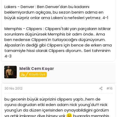
Lakers - Denver : Ben Denver'dan bu kadarını
beklemiyordum açıkçası, bu sezon benim adıma en
büyük sürpriz onlar ama Lakers'a nefesleri yetmez. 4-1
Memphis - Clippers : Clippers'taki yan parçaların istikrar
sorunlarını düşünürsek Memphis bir adım önde.. Ama
ben nedense Clippers'ın turlayacağını düşünüyorum.
Alpaslan'ın dediği gibi Clippers için bence de erken ama
tamamiyle hissi olarak Clippers diyorum.. Seri tahminim
4-3
Melik Cem Koşar
Kayıtlı Üye
30 Nis 2012
#16
bu gecenin büyük sürprizini clippers yaptı...hem de
oyuna dogrudan etki eden adam nick young'du!!! nick
young'un da düzen içerisinden oynayabildigini gördüm
ya artık imkansız diye birşey yok
buarada memphis