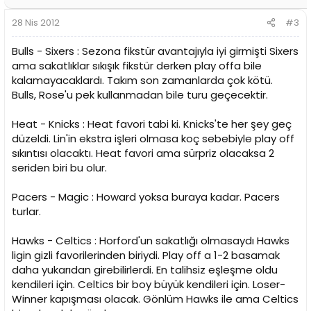
28 Nis 2012
#3
Bulls - Sixers : Sezona fikstür avantajıyla iyi girmişti Sixers
ama sakatlıklar sıkışık fikstür derken play offa bile
kalamayacaklardı. Takım son zamanlarda çok kötü.
Bulls, Rose'u pek kullanmadan bile turu geçecektir.
Heat - Knicks : Heat favori tabi ki. Knicks'te her şey geç
düzeldi. Lin'in ekstra işleri olmasa koç sebebiyle play off
sıkıntısı olacaktı. Heat favori ama sürpriz olacaksa 2
seriden biri bu olur.
Pacers - Magic : Howard yoksa buraya kadar. Pacers
turlar.
Hawks - Celtics : Horford'un sakatlığı olmasaydı Hawks
ligin gizli favorilerinden biriydi. Play off a 1-2 basamak
daha yukarıdan girebilirlerdi. En talihsiz eşleşme oldu
kendileri için. Celtics bir boy büyük kendileri için. Loser-
Winner kapışması olacak. Gönlüm Hawks ile ama Celtics