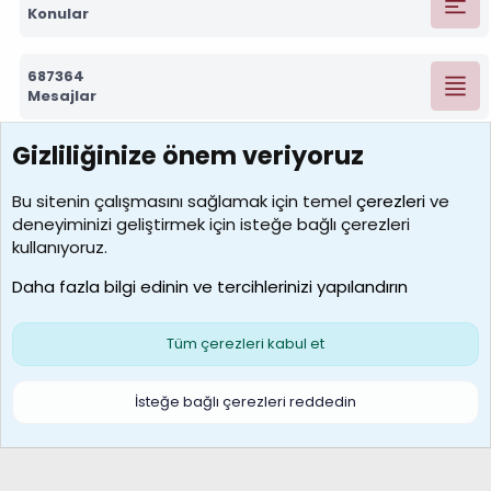
Konular
687364
Mesajlar
Gizliliğinize önem veriyoruz
7392
Kullanıcılar
Bu sitenin çalışmasını sağlamak için temel
çerezleri
ve
deneyiminizi geliştirmek için isteğe bağlı çerezleri
MosesBrownHayranı
kullanıyoruz.
Son üye
Daha fazla bilgi edinin ve tercihlerinizi yapılandırın
Bize ulaşın
Şartlar ve kurallar
Gizlilik politikası
Çerezler
Yardım
Ana sayfa
R
Tüm çerezleri kabul et
S
S
Galatasaray Basketbol | GS Basket Taraftar Platformu
İsteğe bağlı çerezleri reddedin
®
Community platform by XenForo
© 2010-2026 XenForo Ltd.
XenForo Türkçe 🇹🇷 Destek Forumu –
XenWp.Com