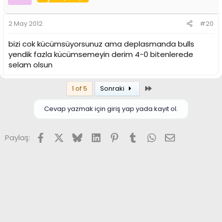
2 May 2012
#20
bizi cok kücümsüyorsunuz ama deplasmanda bulls
yendik fazla kücümsemeyin derim 4-0 bitenlerede
selam olsun
Son
1 of 5
Sonraki
Cevap yazmak için giriş yap yada kayıt ol.
Facebook
X (Twitter)
Bluesky
LinkedIn
Pinterest
Tumblr
WhatsApp
E-posta
Paylaş: