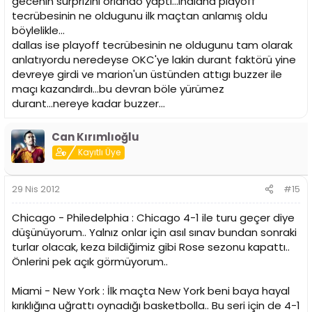
gecenin sürprizini orlando yaptı...indiana playoff
tecrübesinin ne oldugunu ilk maçtan anlamış oldu
böylelikle...
dallas ise playoff tecrübesinin ne oldugunu tam olarak
anlatıyordu neredeyse OKC'ye lakin durant faktörü yine
devreye girdi ve marion'un üstünden attıgı buzzer ile
maçı kazandırdı...bu devran böle yürümez
durant...nereye kadar buzzer...
Can Kırımlıoğlu
Kayıtlı Üye
29 Nis 2012
#15
Chicago - Philedelphia : Chicago 4-1 ile turu geçer diye
düşünüyorum.. Yalnız onlar için asıl sınav bundan sonraki
turlar olacak, keza bildiğimiz gibi Rose sezonu kapattı..
Önlerini pek açık görmüyorum..
Miami - New York : İlk maçta New York beni baya hayal
kırıklığına uğrattı oynadığı basketbolla.. Bu seri için de 4-1