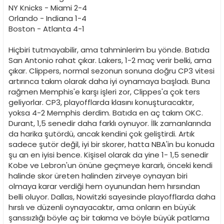
NY Knicks - Miami 2-4
Orlando - Indiana 1-4
Boston - Atlanta 4-1
Hiçbiri tutmayabilir, ama tahminlerim bu yönde. Batıda
San Antonio rahat çıkar. Lakers, 1-2 maç verir belki, ama
çıkar. Clippers, normal sezonun sonuna doğru CP3 vitesi
artırınca takım olarak daha iyi oynamaya başladı. Buna
rağmen Memphis'e karşı işleri zor, Clippes'a çok ters
geliyorlar. CP3, playofflarda klasını konuşturacaktır,
yoksa 4-2 Memphis derdim. Batıda en aç takım OKC.
Durant, 1,5 senedir daha farklı oynuyor. İlk zamanlarında
da harika şutördü, ancak kendini çok geliştirdi. Artık
sadece şutör değil, iyi bir skorer, hatta NBA'in bu konuda
şu an en iyisi bence. Kişisel olarak da yine 1- 1,5 senedir
Kobe ve Lebron'un önüne geçmeye kararlı, önceki kendi
halinde skor üreten halinden zirveye oynayan biri
olmaya karar verdiği hem oyunundan hem hırsından
belli oluyor. Dallas, Nowitzki sayesinde playofflarda daha
hırslı ve düzenli oynayacaktır, ama onların en büyük
şanssızlığı böyle aç bir takıma ve böyle büyük patlama