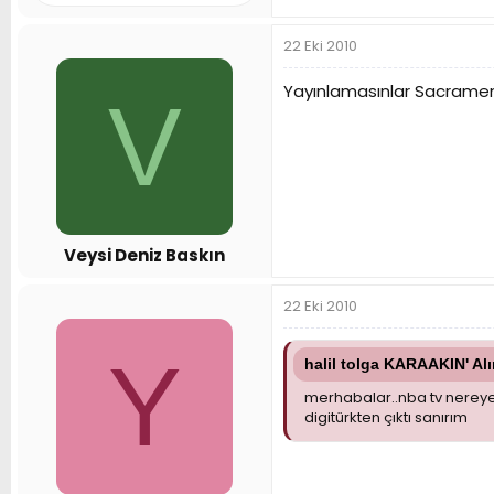
22 Eki 2010
Yayınlamasınlar Sacrament
V
Veysi Deniz Baskın
22 Eki 2010
Y
halil tolga KARAAKIN' Alı
merhabalar..nba tv nereye
digitürkten çıktı sanırım