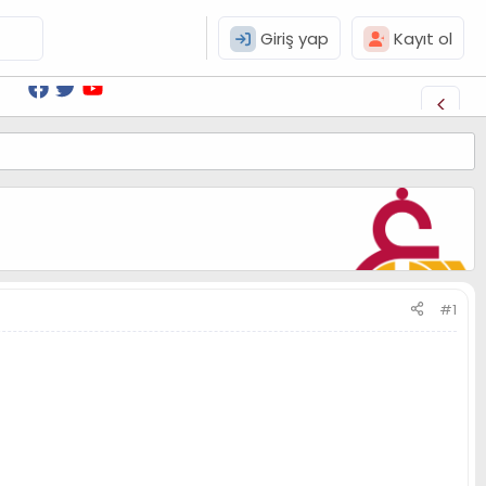
Giriş yap
Kayıt ol
#1