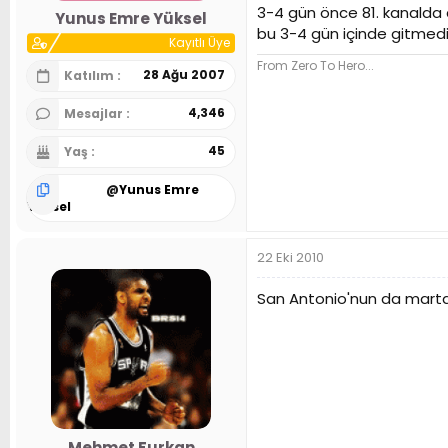
3-4 gün önce 81. kanalda d
Yunus Emre Yüksel
bu 3-4 gün içinde gitmedi
Kayıtlı Üye
From Zero To Hero...
28 Ağu 2007
Katılım
4,346
Mesajlar
45
Yaş
@
Yunus Emre
Yüksel
22 Eki 2010
San Antonio'nun da marta
Mehmet Furkan