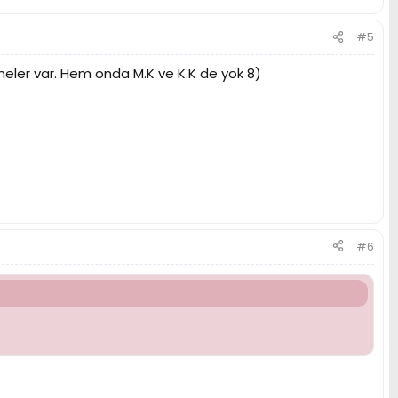
#5
heler var. Hem onda M.K ve K.K de yok 8)
#6