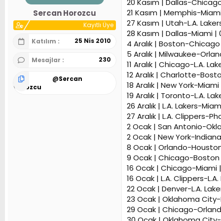
20 Kasım | Dallas-Chicago
n
h
21 Kasım | Memphis-Miami
Sercan Horozcu
i
27 Kasım | Utah-L.A. Lakers
Kayıtlı Üye
28 Kasım | Dallas-Miami |
25 Nis 2010
Katılım
4 Aralık | Boston-Chicago 
5 Aralık | Milwaukee-Orlan
230
Mesajlar
11 Aralık | Chicago-L.A. Lak
12 Aralık | Charlotte-Bost
@
Sercan
18 Aralık | New York-Miami 
Horozcu
19 Aralık | Toronto-L.A. La
26 Aralık | L.A. Lakers-Miam
27 Aralık | L.A. Clippers-P
2 Ocak | San Antonio-Okla
2 Ocak | New York-Indiana
8 Ocak | Orlando-Houston 
9 Ocak | Chicago-Boston 
16 Ocak | Chicago-Miami |
16 Ocak | L.A. Clippers-L.A
22 Ocak | Denver-L.A. Lake
23 Ocak | Oklahoma City-
29 Ocak | Chicago-Orlando
30 Ocak | Oklahoma City-