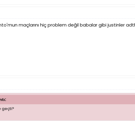
o'mun maçlarını hiç problem değil babalar gibi justinler adt
ntı:
 geçti?