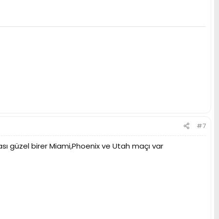
#7
ı güzel birer Miami,Phoenix ve Utah maçı var