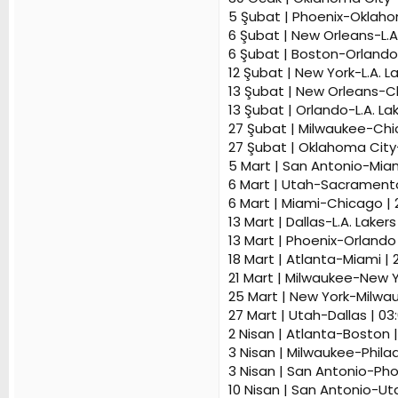
5 Şubat | Phoenix-Oklahom
6 Şubat | New Orleans-L.A.
6 Şubat | Boston-Orlando 
12 Şubat | New York-L.A. La
13 Şubat | New Orleans-C
13 Şubat | Orlando-L.A. La
27 Şubat | Milwaukee-Chic
27 Şubat | Oklahoma City-L
5 Mart | San Antonio-Miam
6 Mart | Utah-Sacramento
6 Mart | Miami-Chicago | 
13 Mart | Dallas-L.A. Lakers
13 Mart | Phoenix-Orlando 
18 Mart | Atlanta-Miami | 2
21 Mart | Milwaukee-New Y
25 Mart | New York-Milwau
27 Mart | Utah-Dallas | 03
2 Nisan | Atlanta-Boston |
3 Nisan | Milwaukee-Phila
3 Nisan | San Antonio-Pho
10 Nisan | San Antonio-Uta