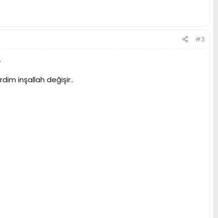
#3
.
im inşallah değişir..