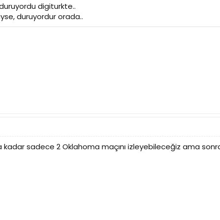
uruyordu digiturkte..
yse, duruyordur orada..
 kadar sadece 2 Oklahoma maçını izleyebileceğiz ama sonras