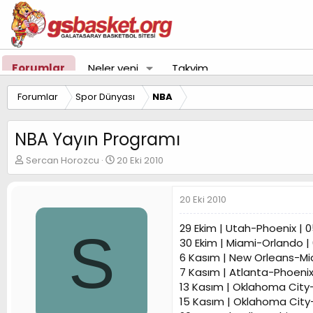
Forumlar
Neler yeni
Takvim
Forumlar
Spor Dünyası
NBA
NBA Yayın Programı
K
B
Sercan Horozcu
20 Eki 2010
o
a
n
ş
u
l
20 Eki 2010
y
a
u
n
29 Ekim | Utah-Phoenix | 0
S
B
g
30 Ekim | Miami-Orlando |
a
ı
6 Kasım | New Orleans-Mia
ş
ç
7 Kasım | Atlanta-Phoenix
l
t
a
a
13 Kasım | Oklahoma City-
t
r
15 Kasım | Oklahoma City
a
i