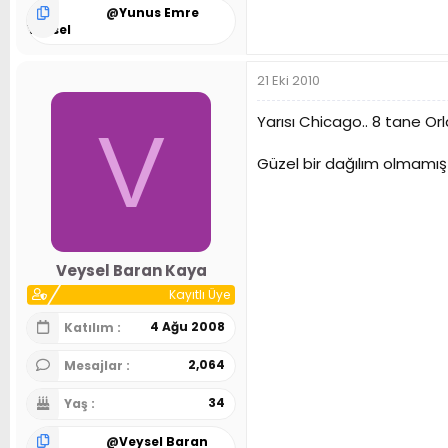
@
Yunus Emre
Yüksel
21 Eki 2010
Yarısı Chicago.. 8 tane Or
V
Güzel bir dağılım olmamış
Veysel Baran Kaya
Kayıtlı Üye
4 Ağu 2008
Katılım
2,064
Mesajlar
34
Yaş
@
Veysel Baran