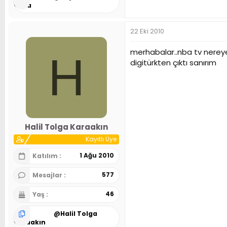
Kaya
22 Eki 2010
merhabalar..nba tv nerey
H
digitürkten çıktı sanırım
Halil Tolga Karaakın
Kayıtlı Üye
1 Ağu 2010
Katılım
577
Mesajlar
46
Yaş
@
Halil Tolga
Karaakın