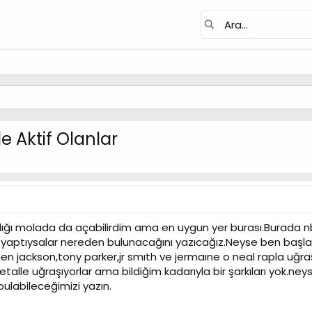
 Aktif Olanlar
lığı molada da açabilirdim ama en uygun yer burası.Burada n
ı yaptıysalar nereden bulunacağını yazıcağız.Neyse ben başlay
jackson,tony parker,jr smıth ve jermaıne o neal rapla uğraşıy
talle uğraşıyorlar ama bildiğim kadarıyla bir şarkıları yok.ney
ulabileceğimizi yazın.