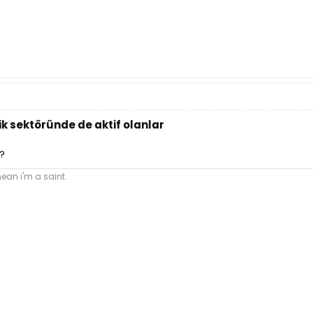
k sektöründe de aktif olanlar
?
mean i'm a saint.