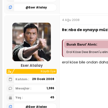
@
Eser Atalay
4 Ağu 2008
Re: nba de oynayıp müzi
Burak Barut' Alıntı:
Erol Köse Dee Brown'u elin
erol köse bile ondan daha 
Eser Atalay
Kayıtlı Üye
29 Ocak 2008
Katılım
1,386
Mesajlar
45
Yaş
@
Eser Atalay