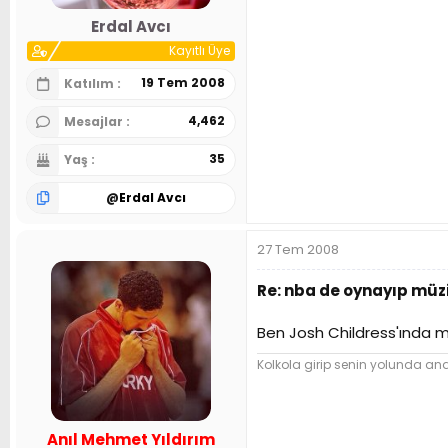
n
h
Erdal Avcı
i
Kayıtlı Üye
19 Tem 2008
Katılım
4,462
Mesajlar
35
Yaş
@
Erdal Avcı
27 Tem 2008
Re: nba de oynayıp müzi
Ben Josh Childress'ında
Kolkola girip senin yolunda and 
Anıl Mehmet Yıldırım