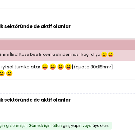
k sektöründe de aktif olanlar
8hmr]Erol Köse Dee Brown'u elinden nasıl kaçırdı ya
iyi sol turnike atar
[/quote:30dl8hmr]
k sektöründe de aktif olanlar
için gizlenmiştir. Görmek için lütfen
giriş yapın
veya
üye olun
.