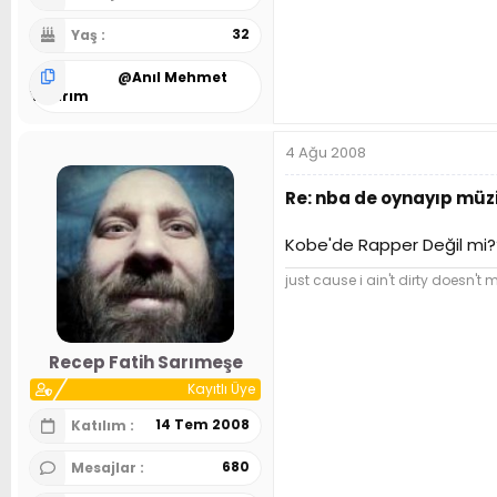
32
Yaş
@
Anıl Mehmet
Yıldırım
4 Ağu 2008
Re: nba de oynayıp müzi
Kobe'de Rapper Değil mi?
just cause i ain't dirty doesn't 
Recep Fatih Sarımeşe
Kayıtlı Üye
14 Tem 2008
Katılım
680
Mesajlar