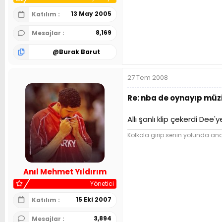
13 May 2005
Katılım
8,169
Mesajlar
@
Burak Barut
27 Tem 2008
Re: nba de oynayıp müzi
Allı şanlı klip çekerdi Dee'
Kolkola girip senin yolunda and 
Anıl Mehmet Yıldırım
Yönetici
15 Eki 2007
Katılım
3,894
Mesajlar