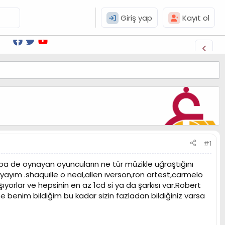
Giriş yap
Kayıt ol
#1
ba de oynayan oyuncuların ne tür müzikle uğraştığını
ayım .shaquılle o neal,allen ıverson,ron artest,carmelo
orlar ve hepsinin en az 1cd si ya da şarkısı var.Robert
se benim bildiğim bu kadar sizin fazladan bildiğiniz varsa