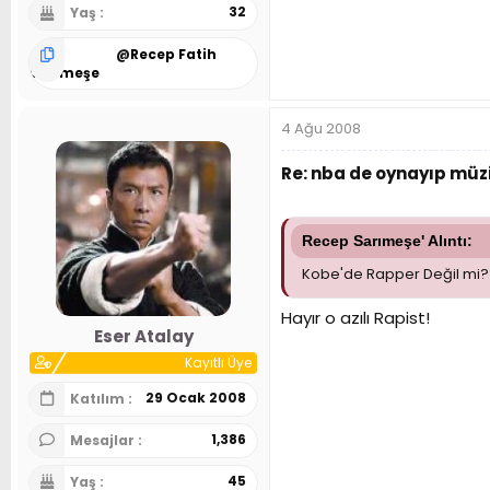
32
Yaş
@
Recep Fatih
Sarımeşe
4 Ağu 2008
Re: nba de oynayıp müzi
Recep Sarımeşe' Alıntı:
Kobe'de Rapper Değil mi?
Hayır o azılı Rapist!
Eser Atalay
Kayıtlı Üye
29 Ocak 2008
Katılım
1,386
Mesajlar
45
Yaş