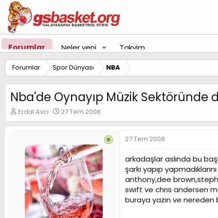
Forumlar
Neler yeni
Takvim
Forumlar
Spor Dünyası
NBA
Nba'de Oynayıp Müzik Sektöründe de
K
B
Erdal Avcı
27 Tem 2008
o
a
n
ş
u
l
27 Tem 2008
y
a
u
n
arkadaşlar aslında bu baş
B
g
şarkı yapıp yapmadıkların
a
ı
anthony,dee brown,stephen 
ş
ç
swıft ve chrıs andersen me
l
t
a
a
buraya yazın ve nereden b
t
r
a
i