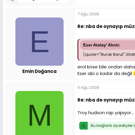
7 Ağu 2008
Re: nba de oynayıp müzi
E
Eser Atalay' Alıntı:
[quote="Burak Barut":30dl
erol köse bile ondan daha 
Emin Doğanca
Eser abi o kadar da değil
11 Ağu 2008
Re: nba de oynayıp müzi
M
Troy hudson rap yapıyor...
Bu bağlantı ziyaretçiler 