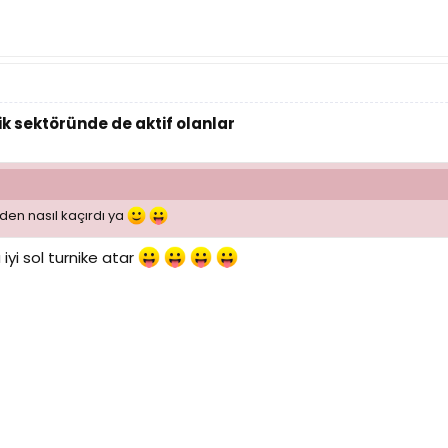
k sektöründe de aktif olanlar
den nasıl kaçırdı ya
iyi sol turnike atar