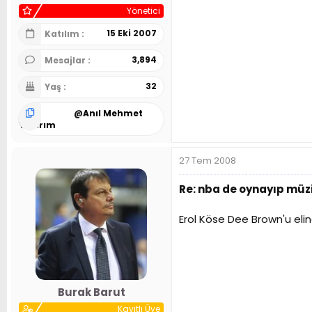
Yönetici
15 Eki 2007
Katılım
3,894
Mesajlar
32
Yaş
@
Anıl Mehmet
Yıldırım
27 Tem 2008
Re: nba de oynayıp müzi
Erol Köse Dee Brown'u elin
Burak Barut
Kayıtlı Üye